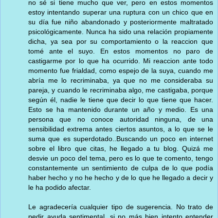
no sé si tiene mucho que ver, pero en estos momentos
estoy intentando superar una ruptura con un chico que en
su día fue niño abandonado y posteriormente maltratado
psicológicamente. Nunca ha sido una relación propiamente
dicha, ya sea por su comportamiento o la reaccion que
tomé ante el suyo. En estos momentos no paro de
castigarme por lo que ha ocurrido. Mi reaccion ante todo
momento fue frialdad, como espejo de la suya, cuando me
abría me lo recriminaba, ya que no me consideraba su
pareja, y cuando le recriminaba algo, me castigaba, porque
según él, nadie le tiene que decir lo que tiene que hacer.
Esto se ha mantenido durante un año y medio. Es una
persona que no conoce autoridad ninguna, de una
sensibilidad extrema antes ciertos asuntos, a lo que se le
suma que es superdotado..Buscando un poco en internet
sobre el libro que citas, he llegado a tu blog. Quizá me
desvie un poco del tema, pero es lo que te comento, tengo
constantemente un sentimiento de culpa de lo que podía
haber hecho y no he hecho y de lo que he llegado a decir y
le ha podido afectar.
Le agradecería cualquier tipo de sugerencia. No trato de
pedir ayuda sentimental, si no más bien intento entender