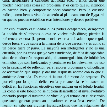
casa, desplazarse a cualquier actividad solo… Ellos dicen que
pueden hacer estas cosas sin problema. Y es cierto que su intención
es hacerlo bien y comportarse adecuadamente. Pero la cuestión
radica, como hemos visto de acuerdo al planteamiento de Rygaard,
en que no pueden estabilizar esas intenciones y deseos positivos.
Por ello, cuando el cuidador o los padres desaparecen, desaparece
la noción de sí mismos o esta se vuelve más difusa; pierden la
referencia externa (la permanencia externa del adulto que regula
desde fuera y que suple a la interna de la que carecen) y es como si
un barco fuera
al pairo
. La mayoría son inteligentes y no es una
cuestión, por los casos que yo voy estudiando, de falta de capacidad
sino de conducción responsable, de autorregulación, de inhibir los
estímulos que son irrelevantes y centrarse en los relevantes, de uso
de la capacidad de reflexión para resolver problemas o dificultades
de adaptación que surjan y dar una respuesta acorde con lo que el
ambiente demanda. Es como si faltara el director de orquesta. Es
por ello por lo que al déficit en la permanencia se le asocie un
déficit en las funciones ejecutivas que radican en el lóbulo frontal.
Es como si este lóbulo no se hubiera desarrollado al nivel evolutivo
esperado porque el trastorno de vínculo y el retraso en el desarrollo
que suele generar provocan inmadurez en esta área cerebral. De
hecho, se sabe por algunas investigaciones que las relaciones de