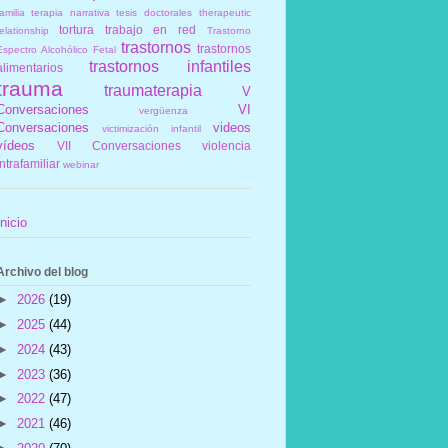
amilia
terapia narrativa
tesis doctorales
therapeutic
tortura
trabajo en red
elationship
Trastorno
trastornos
trastornos
Espectro Alcohólico Fetal
trastornos infantiles
alimentarios
trauma
traumaterapia
V
Conversaciones
VI
vergüenza
Conversaciones
videos
victimización infantil
vídeos
VII Conversaciones
violencia
intrafamiliar
webinar
Inicio
Archivo del blog
►
2026
(19)
►
2025
(44)
►
2024
(43)
►
2023
(36)
►
2022
(47)
►
2021
(46)