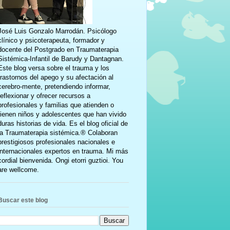
José Luis Gonzalo Marrodán. Psicólogo
clínico y psicoterapeuta, formador y
docente del Postgrado en Traumaterapia
Sistémica-Infantil de Barudy y Dantagnan.
Este blog versa sobre el trauma y los
trastornos del apego y su afectación al
cerebro-mente, pretendiendo informar,
reflexionar y ofrecer recursos a
profesionales y familias que atienden o
tienen niños y adolescentes que han vivido
duras historias de vida. Es el blog oficial de
la Traumaterapia sistémica.® Colaboran
prestigiosos profesionales nacionales e
internacionales expertos en trauma. Mi más
cordial bienvenida. Ongi etorri guztioi. You
are wellcome.
Buscar este blog