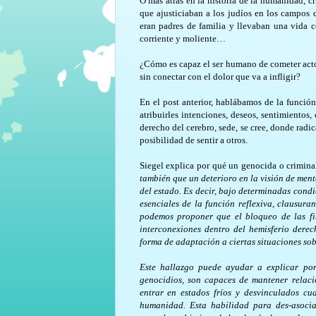
O más atrás en la historia de la humanidad, c
que ajusticiaban a los judíos en los campos 
eran padres de familia y llevaban una vida
corriente y moliente…
¿Cómo es capaz el ser humano de cometer actos
sin conectar con el dolor que va a infligir?
En el post anterior, hablábamos de la función
atribuirles intenciones, deseos, sentimientos,
derecho del cerebro, sede, se cree, donde radi
posibilidad de sentir a otros.
Siegel explica por qué un genocida o criminal
también que un deterioro en la visión de ment
del estado. Es decir, bajo determinadas cond
esenciales de la función reflexiva, clausur
podemos proponer que el bloqueo de las fib
interconexiones dentro del hemisferio dere
forma de adaptación a ciertas situaciones so
Este hallazgo puede ayudar a explicar po
genocidios, son capaces de mantener relac
entrar en estados fríos y desvinculados cu
humanidad. Esta habilidad para des-asocia