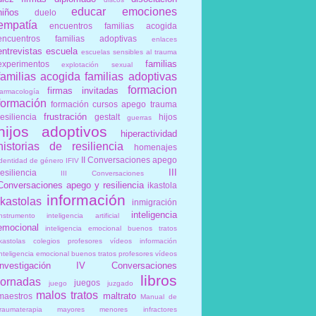
educar
emociones
niños
duelo
empatía
encuentros familias acogida
encuentros familias adoptivas
enlaces
entrevistas
escuela
escuelas sensibles al trauma
familias
experimentos
explotación sexual
familias acogida
familias adoptivas
formacion
firmas invitadas
farmacología
formación
formación cursos apego trauma
frustración
resiliencia
gestalt
hijos
guerras
hijos adoptivos
hiperactividad
historias de resiliencia
homenajes
II Conversaciones apego
identidad de género
IFIV
III
resiliencia
III Conversaciones
Conversaciones apego y resiliencia
ikastola
información
ikastolas
inmigración
inteligencia
instrumento
inteligencia artificial
emocional
inteligencia emocional buenos tratos
ikastolas colegios profesores vídeos información
inteligencia emocional buenos tratos profesores vídeos
investigación
IV Conversaciones
libros
jornadas
juegos
juego
juzgado
malos tratos
maltrato
maestros
Manual de
traumaterapia
mayores
menores infractores