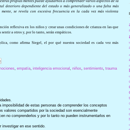
uestras propias mentes puede ayudarnos a comprender varios aspectos de la
 tal deterioro dependiente del estado o más generalizado o una falta más
e mente, se revela con excesiva frecuencia en la cada vez más violenta
unción reflexiva en los niños y crear unas condiciones de crianza en las que
sentir a otros y, por lo tanto, serán empáticos.
xplica, como afirma Siegel, el por qué nuestra sociedad es cada vez más
mociones
,
empatía
,
inteligencia emocional
,
niños
,
sentimiento
,
trauma
cidades.
a imposibilidad de estas personas de comprender los conceptos
os valores compartidos por la sociedad son esencialmente
cen no comprenderlos y por lo tanto no pueden instrumentarlos en
investigar en ese sentido.