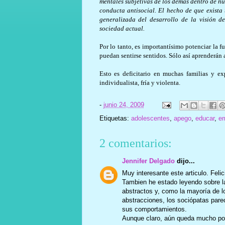
mentales subjetivas de los demás dentro de n
conducta antisocial. El hecho de que exista
generalizada del desarrollo de la visión d
sociedad actual.
Por lo tanto, es importantísimo potenciar la f
puedan sentirse sentidos. Sólo así aprenderán a 
Esto es deficitario en muchas familias y e
individualista, fría y violenta.
-
junio 24, 2009
Etiquetas:
adolescentes
,
apego
,
educar
,
e
2 comentarios:
Jennifer Delgado
dijo...
Muy interesante este articulo. Feli
Tambien he estado leyendo sobre l
abstractos y, como la mayoría de l
abstracciones, los sociópatas pare
sus comportamientos.
Aunque claro, aún queda mucho por 