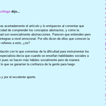
icólogo
dijo...
ías acertadamente el artículo y lo enriqueces al comentar que
cidad de comprender los conceptos abstractos; y cómo la
edad son esencialmente abstracciones. Parecen que entienden pero
 integran a nivel emocional. Por ello dicen de ellos que conocen la
 refieres a esto, ¿no?
relación con lo que comentas de la dificultad para instrumentar los
specialista decía que cuando se enseñan habilidades sociales a
or pues se hacen más hábiles socialmente pero de manera
or lo que se ganarían la confianza de la gente para luego
 y por el excelente aporte.