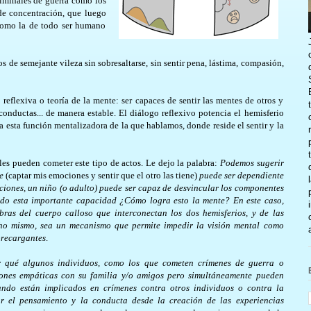
riminales de guerra como los
de concentración, que luego
 como la de todo ser humano
 de semejante vileza sin sobresaltarse, sin sentir pena, lástima, compasión,
 reflexiva o teoría de la mente: ser capaces de sentir las mentes de otros y
 conductas... de manera estable. El diálogo reflexivo potencia el hemisferio
ca esta función mentalizadora de la que hablamos, donde reside el sentir y la
es pueden cometer este tipo de actos. Le dejo la palabra:
Podemos sugerir
e
(captar mis emociones y sentir que el otro las tiene)
puede ser dependiente
iciones, un niño (o adulto) puede ser capaz de desvincular los componentes
ando esta importante capacidad ¿Cómo logra esto la mente? En este caso,
ras del cuerpo calloso que interconectan los dos hemisferios, y de las
cho mismo, sea un mecanismo que permite impedir la visión mental como
brecargantes
.
r qué algunos individuos, como los que cometen crímenes de guerra o
iones empáticas con su familia y/o amigos pero simultáneamente pueden
ando están implicados en crímenes contra otros individuos o contra la
r el pensamiento y la conducta desde la creación de las experiencias