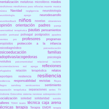
mentalización
miedos
metaforas
microlibros
mindfulness
mindfulness para niños/as
muerte
musica
Navidad
neurobiología
música
negligencia
neurodesarrollo
neurobiología. apego
niños
novelas
neurofeedback
obsesiones
opinión
orientación
padres
pareja
pautas
pensamientos
parentalidad terapéutica
polivagal
postgrados
perdón
perinatal
ppadres
profesores
programas
premios
pro
protección a la infancia
propósitos
psicodiagnóstico
psicoeducación
psicoeducación familias
adoptivas/acogedoras
psicología
evolutiva
psicomotricidad relacional
racismo
reflexiones
recomendaciones
red apega
relatos
relación terapéutica
refugiados
resiliencia
reportajes
resilencia
responsabilidad
revistas
esiliencia.
Reyes
sentimiento
Magos
sandtray
senticuentos
separaciones
separación terapéutica
series TV
síndrome Estocolmo
sistema nervioso
sobreprotección
socialización
soledad
solidaridad
suicidio
técnica caja arena
talleres
TDAH
teatro
técnicas
terapia
Terapia EMDR
terapia