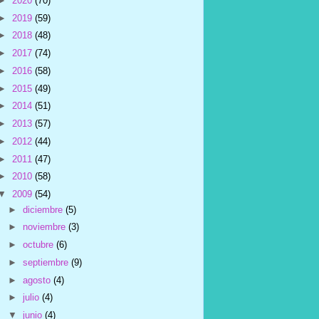
►
2020
(70)
►
2019
(59)
►
2018
(48)
►
2017
(74)
►
2016
(58)
►
2015
(49)
►
2014
(51)
►
2013
(57)
►
2012
(44)
►
2011
(47)
►
2010
(58)
▼
2009
(54)
►
diciembre
(5)
►
noviembre
(3)
►
octubre
(6)
►
septiembre
(9)
►
agosto
(4)
►
julio
(4)
▼
junio
(4)