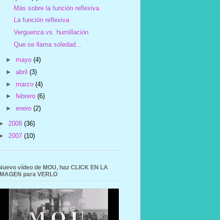
Más sobre la función reflexiva
La función reflexiva
Verguenza vs. humillación
Que se llama soledad...
►
mayo
(4)
►
abril
(3)
►
marzo
(4)
►
febrero
(6)
►
enero
(2)
►
2008
(36)
►
2007
(10)
Nuevo vídeo de MOU, haz CLICK EN LA
IMAGEN para VERLO