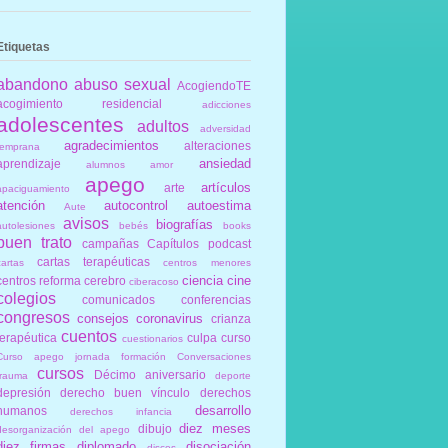
Etiquetas
abandono
abuso sexual
AcogiendoTE
acogimiento residencial
adicciones
adolescentes
adultos
adversidad
agradecimientos
alteraciones
temprana
ansiedad
aprendizaje
alumnos
amor
apego
artículos
arte
apaciguamiento
atención
autocontrol
autoestima
Aute
avisos
biografías
autolesiones
bebés
books
buen trato
campañas
Capítulos podcast
cartas terapéuticas
cartas
centros menores
ciencia
cine
centros reforma
cerebro
ciberacoso
colegios
comunicados
conferencias
congresos
consejos
coronavirus
crianza
cuentos
terapéutica
culpa
curso
cuestionarios
Curso apego jornada formación Conversaciones
cursos
Décimo aniversario
trauma
deporte
depresión
derecho buen vínculo
derechos
desarrollo
humanos
derechos infancia
diez meses
dibujo
desorganización del apego
diez firmas
diplomado
disociación
discos