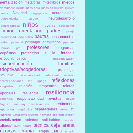
mentalización
miedos
metaforas
microlibros
mindfulness
mindfulness para niños/as
muerte
musica
Navidad
neurobiología
música
negligencia
neurodesarrollo
neurobiología. apego
niños
novelas
neurofeedback
obsesiones
opinión
orientación
padres
pareja
pautas
pensamientos
parentalidad terapéutica
polivagal
postgrados
perdón
perinatal
ppadres
profesores
programas
premios
pro
protección a la infancia
propósitos
psicodiagnóstico
psicoeducación
psicoeducación familias
adoptivas/acogedoras
psicología
evolutiva
psicomotricidad relacional
racismo
reflexiones
recomendaciones
red apega
relatos
relación terapéutica
refugiados
resiliencia
reportajes
resilencia
responsabilidad
revistas
esiliencia.
Reyes
sentimiento
Magos
sandtray
senticuentos
separaciones
separación terapéutica
series TV
síndrome Estocolmo
sistema nervioso
sobreprotección
socialización
soledad
solidaridad
suicidio
técnica caja arena
talleres
TDAH
teatro
técnicas
terapia
Terapia EMDR
terapia