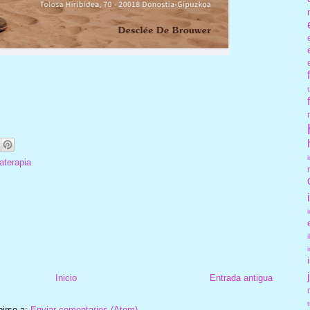
aterapia
Inicio
Entrada antigua
birse a:
Enviar comentarios (Atom)