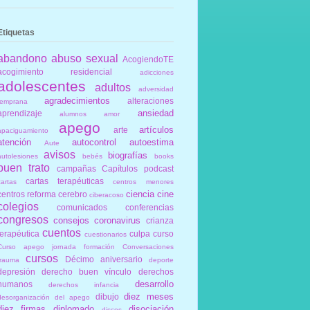
Etiquetas
abandono
abuso sexual
AcogiendoTE
acogimiento residencial
adicciones
adolescentes
adultos
adversidad
agradecimientos
alteraciones
temprana
ansiedad
aprendizaje
alumnos
amor
apego
artículos
arte
apaciguamiento
atención
autocontrol
autoestima
Aute
avisos
biografías
autolesiones
bebés
books
buen trato
campañas
Capítulos podcast
cartas terapéuticas
cartas
centros menores
ciencia
cine
centros reforma
cerebro
ciberacoso
colegios
comunicados
conferencias
congresos
consejos
coronavirus
crianza
cuentos
terapéutica
culpa
curso
cuestionarios
Curso apego jornada formación Conversaciones
cursos
Décimo aniversario
trauma
deporte
depresión
derecho buen vínculo
derechos
desarrollo
humanos
derechos infancia
diez meses
dibujo
desorganización del apego
diez firmas
diplomado
disociación
discos