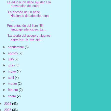
La educación debe ayudar a la
prevención del suici...
"La historia de un bebé.
Hablando de adopción con
...
Presentación del libro "El
lenguaje silencioso. La...
"La teoría del apego y algunos
aspectos de sus apl...
►
septiembre
(5)
►
agosto
(2)
►
julio
(2)
►
junio
(5)
►
mayo
(4)
►
abril
(4)
►
marzo
(2)
►
febrero
(2)
►
enero
(2)
►
2024
(43)
►
2023
(36)