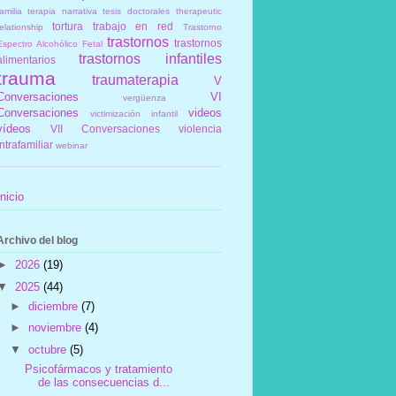
amilia
terapia narrativa
tesis doctorales
therapeutic
tortura
trabajo en red
elationship
Trastorno
trastornos
trastornos
Espectro Alcohólico Fetal
trastornos infantiles
alimentarios
trauma
traumaterapia
V
Conversaciones
VI
vergüenza
Conversaciones
videos
victimización infantil
vídeos
VII Conversaciones
violencia
intrafamiliar
webinar
Inicio
Archivo del blog
►
2026
(19)
▼
2025
(44)
►
diciembre
(7)
►
noviembre
(4)
▼
octubre
(5)
Psicofármacos y tratamiento
de las consecuencias d...