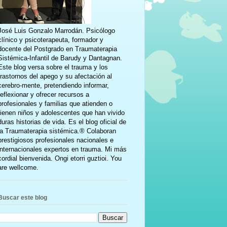
José Luis Gonzalo Marrodán. Psicólogo
clínico y psicoterapeuta, formador y
docente del Postgrado en Traumaterapia
Sistémica-Infantil de Barudy y Dantagnan.
Este blog versa sobre el trauma y los
trastornos del apego y su afectación al
cerebro-mente, pretendiendo informar,
reflexionar y ofrecer recursos a
profesionales y familias que atienden o
tienen niños y adolescentes que han vivido
duras historias de vida. Es el blog oficial de
la Traumaterapia sistémica.® Colaboran
prestigiosos profesionales nacionales e
internacionales expertos en trauma. Mi más
cordial bienvenida. Ongi etorri guztioi. You
are wellcome.
Buscar este blog