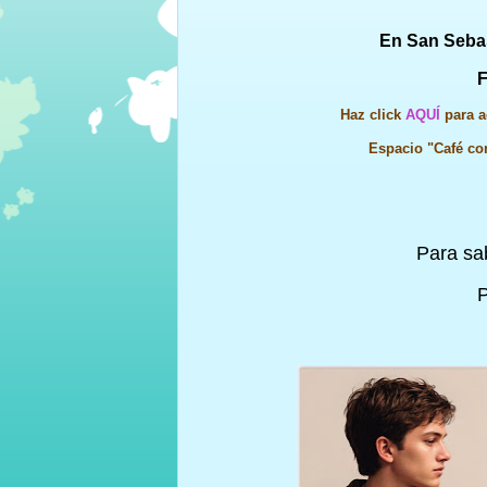
En San Sebas
F
Haz click
AQUÍ
para a
Espacio "Café con
Para sa
P