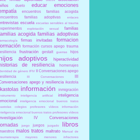
educar
emociones
niños
duelo
empatía
encuentros familias acogida
encuentros familias adoptivas
enlaces
entrevistas
escuela
escuelas sensibles al trauma
familias
experimentos
explotación sexual
familias acogida
familias adoptivas
formacion
firmas invitadas
farmacología
formación
formación cursos apego trauma
frustración
resiliencia
gestalt
hijos
guerras
hijos adoptivos
hiperactividad
historias de resiliencia
homenajes
II Conversaciones apego
identidad de género
IFIV
III
resiliencia
III Conversaciones
Conversaciones apego y resiliencia
ikastola
información
ikastolas
inmigración
inteligencia
instrumento
inteligencia artificial
emocional
inteligencia emocional buenos tratos
ikastolas colegios profesores vídeos información
inteligencia emocional buenos tratos profesores vídeos
investigación
IV Conversaciones
libros
jornadas
juegos
juego
juzgado
malos tratos
maltrato
maestros
Manual de
traumaterapia
mayores
menores infractores