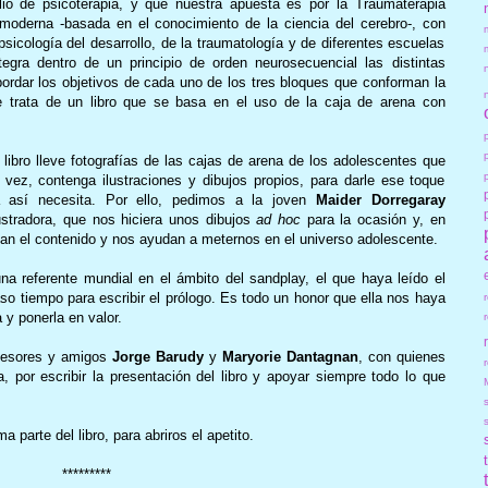
io de psicoterapia, y que nuestra apuesta es por la Traumaterapia
 moderna -basada en el conocimiento de la ciencia del cerebro-, con
psicología del desarrollo, de la traumatología y de diferentes escuelas
egra dentro de un principio de orden neurosecuencial las distintas
bordar los objetivos de cada uno de los tres bloques que conforman la
se trata de un libro que se basa en el uso de la caja de arena con
ibro lleve fotografías de las cajas de arena de los adolescentes que
 vez, contenga ilustraciones y dibujos propios, para darle ese toque
a así necesita. Por ello, pedimos a la joven
Maider Dorregaray
ustradora, que nos hiciera unos dibujos
ad hoc
para la ocasión y, en
zan el contenido y nos ayudan a meternos en el universo adolescente.
na referente mundial en el ámbito del sandplay, el que haya leído el
so tiempo para escribir el prólogo. Es todo un honor que ella nos haya
a y ponerla en valor.
ofesores y amigos
Jorge Barudy
y
Maryorie Dantagnan
, con quienes
r
a
, por escribir la presentación del libro y apoyar siempre todo lo que
parte del libro, para abriros el apetito.
*********