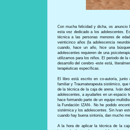
Con mucha felicidad y dicha, os anuncio l
esta vez dedicado a los adolescentes. E
técnica a las personas menores de edad
veinticinco años (la adolescencia neurob
cuando, hace un año, hice una búsqued
adolescentes requieren de una psicoterapi
utilizamos para los niños. El periodo de la
desarrollo del cerebro -este está, literal
terapéuticas específicas.
El libro está escrito en co-autoría, jun
familiar y Traumaterapeuta sistémico, que 
de la técnica de la caja de arena. Iván d
adolescentes, a ayudarles en un espacio te
hace formando parte de un equipo multidi
la Fundación IZAN-. No he podido encontr
sistémica
y los adolescentes. Sin Ivan este
cuando hay buena sintonía, dan mucho mej
A la hora de aplicar la técnica de la c