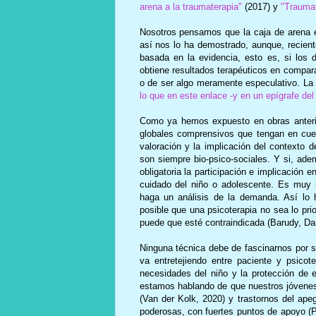
arena a la traumaterapia"
(2017) y
"Traumat
Nosotros pensamos que la caja de arena es
así nos lo ha demostrado, aunque, recien
basada en la evidencia, esto es, si los 
obtiene resultados terapéuticos en compar
o de ser algo meramente especulativo. La
lo que en este enlace -y en un epígrafe del
Como ya hemos expuesto en obras anterior
globales comprensivos que tengan en cuent
valoración y la implicación del contexto 
son siempre bio-psico-sociales. Y si, a
obligatoria la participación e implicación
cuidado del niño o adolescente. Es muy im
haga un análisis de la demanda. Así lo
posible que una psicoterapia no sea lo pri
puede que esté contraindicada (Barudy, Da
Ninguna técnica debe de fascinarnos por sí
va entretejiendo entre paciente y psicote
necesidades del niño y la protección de 
estamos hablando de que nuestros jóvenes 
(Van der Kolk, 2020) y trastornos del ape
poderosas, con fuertes puntos de apoyo (P