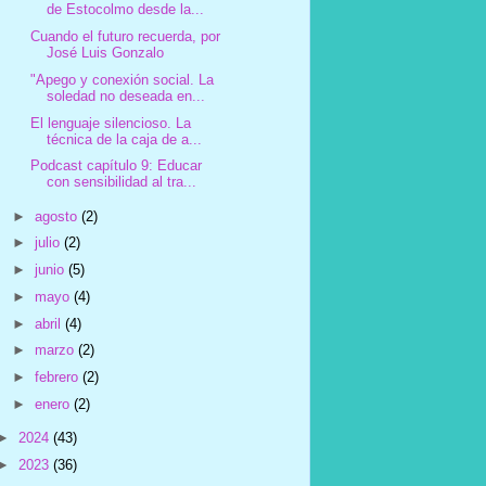
de Estocolmo desde la...
Cuando el futuro recuerda, por
José Luis Gonzalo
"Apego y conexión social. La
soledad no deseada en...
El lenguaje silencioso. La
técnica de la caja de a...
Podcast capítulo 9: Educar
con sensibilidad al tra...
►
agosto
(2)
►
julio
(2)
►
junio
(5)
►
mayo
(4)
►
abril
(4)
►
marzo
(2)
►
febrero
(2)
►
enero
(2)
►
2024
(43)
►
2023
(36)