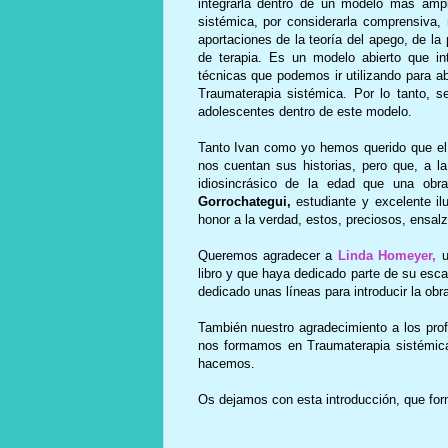
integrarla dentro de un modelo más ampl
sistémica
, por considerarla comprensiva,
aportaciones de la teoría del apego, de la 
de terapia. Es un modelo abierto que int
técnicas que podemos ir utilizando para a
Traumaterapia sistémica
. Por lo tanto, 
adolescentes dentro de este modelo.
Tanto Ivan como yo hemos querido que el l
nos cuentan sus historias, pero que, a la
idiosincrásico de la edad que una obr
Gorrochategui,
estudiante y excelente il
honor a la verdad, estos, preciosos, ensal
Queremos agradecer a
Linda Homeyer,
u
libro y que haya dedicado parte de su esca
dedicado unas líneas para introducir la obr
También nuestro agradecimiento a los pr
nos formamos en Traumaterapia sistémic
hacemos.
Os dejamos con esta introducción, que forma 