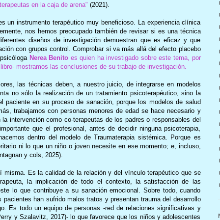
erapeutas en la caja de arena"
(2021).
 un instrumento terapéutico muy beneficioso. La experiencia clínica
temente, nos hemos preocupado también de revisar si es una técnica
diferentes diseños de investigación demuestran que es eficaz y que
ación con grupos control. Comprobar si va más allá del efecto placebo
 psicóloga
Nerea Benito
es quien ha investigado sobre este tema, por
 libro- mostramos las conclusiones de su trabajo de investigación.
es, las técnicas deben, a nuestro juicio, de integrarse en modelos
a no sólo la realización de un tratamiento psicoterapéutico, sino la
del paciente en su proceso de sanación, porque los modelos de salud
demás, trabajamos con personas menores de edad se hace necesario y
 en la intervención como co-terapeutas de los padres o responsables del
portante que el profesional, antes de decidir ninguna psicoterapia,
 hacemos dentro del modelo de Traumaterapia sistémica
. Porque es
oritario ni lo que un niño o joven necesite en ese momento; e, incluso,
ntagnan y cols, 2025).
 misma. Es la calidad de la relación y del vínculo terapéutico que se
rapeuta, la implicación de todo el contexto, la satisfacción de las
este lo que contribuye a su sanación emocional. Sobre todo, cuando
pacientes han sufrido malos tratos y presentan trauma del desarrollo
go. Es todo un equipo de personas -red de relaciones significativas y
erry y Szalavitz, 2017)- lo que favorece que los niños y adolescentes