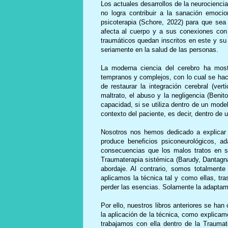
Los actuales desarrollos de la neurociencia
no logra contribuir a la sanación emocio
psicoterapia (Schore, 2022) para que sea
afecta al cuerpo y a sus conexiones con
traumáticos quedan inscritos en este y su 
seriamente en la salud de las personas.
La moderna ciencia del cerebro ha most
tempranos y complejos, con lo cual se hace
de restaurar la integración cerebral (ver
maltrato, el abuso y la negligencia (Beni
capacidad, si se utiliza dentro de un mode
contexto del paciente, es decir, dentro de 
Nosotros nos hemos dedicado a explicar 
produce beneficios psiconeurológicos, a
consecuencias que los malos tratos en su
Traumaterapia sistémica
(Barudy, Dantagna
abordaje. Al contrario, somos totalment
aplicamos la técnica tal y como ellas, tra
perder las esencias. Solamente la adaptam
Por ello, nuestros libros anteriores se ha
la aplicación de la técnica, como explica
trabajamos con ella dentro de la Traumat