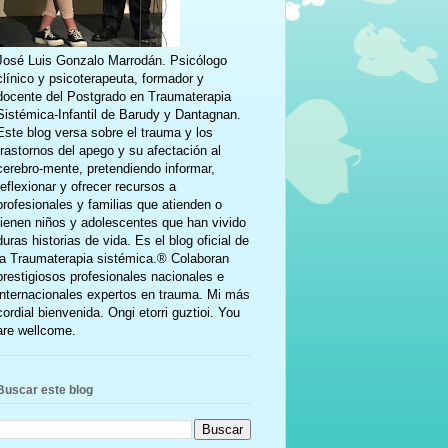
José Luis Gonzalo Marrodán. Psicólogo
clínico y psicoterapeuta, formador y
docente del Postgrado en Traumaterapia
Sistémica-Infantil de Barudy y Dantagnan.
Este blog versa sobre el trauma y los
trastornos del apego y su afectación al
cerebro-mente, pretendiendo informar,
reflexionar y ofrecer recursos a
profesionales y familias que atienden o
tienen niños y adolescentes que han vivido
duras historias de vida. Es el blog oficial de
la Traumaterapia sistémica.® Colaboran
prestigiosos profesionales nacionales e
internacionales expertos en trauma. Mi más
cordial bienvenida. Ongi etorri guztioi. You
are wellcome.
Buscar este blog