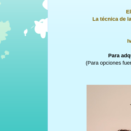
El
La técnica de l
I
Para adqu
(Para opciones fue