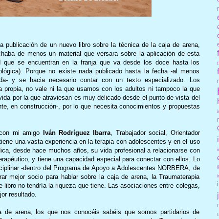
a publicación de un nuevo libro sobre la técnica de la caja de arena,
chaba de menos un material que versara sobre la aplicación de esta
 que se encuentran en la franja que va desde los doce hasta los
iológica). Porque no existe nada publicado hasta la fecha -al menos
a- y se hacia necesario contar con un texto especializado. Los
a propia, no vale ni la que usamos con los adultos ni tampoco la que
 vida por la que atraviesan es muy delicado desde el punto de vista del
mente, en construcción-, por lo que necesita conocimientos y propuestas
to con mi amigo
Iván Rodríguez Ibarra
, Trabajador social, Orientador
tiene una vasta experiencia en la terapia con adolescentes y en el uso
edica, desde hace muchos años, su vida profesional a relacionarse con
rapéutico, y tiene una capacidad especial para conectar con ellos. Lo
sciplinar -dentro del Programa de Apoyo a Adolescentes NORBERA, de
ar mejor socio para hablar sobre la caja de arena, la Traumaterapia
 libro no tendría la riqueza que tiene. Las asociaciones entre colegas,
or resultado.
aja de arena, los que nos conocéis sabéis que somos partidarios de