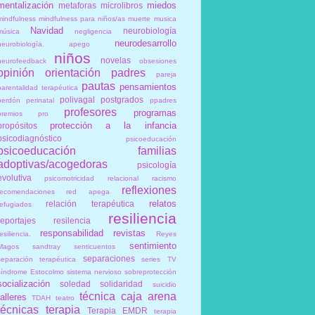
mentalización
miedos
metaforas
microlibros
mindfulness
mindfulness para niños/as
muerte
musica
Navidad
neurobiología
música
negligencia
neurodesarrollo
neurobiología. apego
niños
novelas
neurofeedback
obsesiones
opinión
orientación
padres
pareja
pautas
pensamientos
parentalidad terapéutica
polivagal
postgrados
perdón
perinatal
ppadres
profesores
programas
premios
pro
protección a la infancia
propósitos
psicodiagnóstico
psicoeducación
psicoeducación familias
adoptivas/acogedoras
psicología
evolutiva
psicomotricidad relacional
racismo
reflexiones
recomendaciones
red apega
relatos
relación terapéutica
refugiados
resiliencia
reportajes
resilencia
responsabilidad
revistas
esiliencia.
Reyes
sentimiento
Magos
sandtray
senticuentos
separaciones
separación terapéutica
series TV
síndrome Estocolmo
sistema nervioso
sobreprotección
socialización
soledad
solidaridad
suicidio
técnica caja arena
talleres
TDAH
teatro
técnicas
terapia
Terapia EMDR
terapia