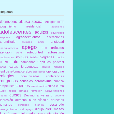
Etiquetas
abandono
abuso sexual
AcogiendoTE
acogimiento residencial
adicciones
adolescentes
adultos
adversidad
agradecimientos
alteraciones
temprana
ansiedad
aprendizaje
alumnos
amor
apego
artículos
arte
apaciguamiento
atención
autocontrol
autoestima
Aute
avisos
biografías
autolesiones
bebés
books
buen trato
campañas
Capítulos podcast
cartas terapéuticas
cartas
centros menores
ciencia
cine
centros reforma
cerebro
ciberacoso
colegios
comunicados
conferencias
congresos
consejos
coronavirus
crianza
cuentos
terapéutica
culpa
curso
cuestionarios
Curso apego jornada formación Conversaciones
cursos
Décimo aniversario
trauma
deporte
depresión
derecho buen vínculo
derechos
desarrollo
humanos
derechos infancia
diez meses
dibujo
desorganización del apego
diez firmas
diplomado
disociación
discos