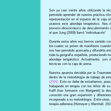
Son ya casi veinte años utilizando la t
permitido aprender de nuestra práctica cl
representación en el espacio de la caja ún
usamos este abordaje terapéutico. Nos i
proceso idiosincrásico de descubrimiento 
al que Jung (2009) llamó “individuación”.
Durante estos años nos hemos sentido conm
los cuales se ponen de manifiesto cuando 
nos han permitido acercarla y difundirla ent
toda la geografía española, produciendo i
abordaje terapéutico. Actualmente, son 
técnicas con la caja de arena.
Nuestra apuesta decidida por la Traumate
dentro de la metodología de trabajo de es
(2025).
Esto no debe de extrañarnos, pues
trabajando en terapia con los niños de su
Kalff (tras formarse con Margarett) la des
conocido una gran expansión y diferente
incorporado a su metodología. Entre otras, d
terapia adleriana (Homeyer y Marshall, 202