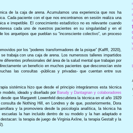
f
r
écnica de la caja de arena. Acumulamos una experiencia que nos ha
ínica. Cada paciente con el que nos encontramos en sesión realiza una
ica e irrepetible. El conocimiento estadístico no es relevante cuando
nteresa cada uno de nuestros pacientes en su singularidad y en el
de los arquetipos que pueblan su “inconsciente colectivo”, un proceso
ovidos por los “poderes transformadores de la psique” (Kalffl, 2020),
se trabaja con una caja de arena. Los numerosos talleres impartidos
re diferentes profesionales del área de la salud mental que trabajan por
ndirectamente un beneficio en muchos pacientes que desconocían este
muchas las consultas -públicas y privadas- que cuentan entre sus
rapia sistémica
hizo que desde el principio integráramos esta técnica
te modelo, ideado y diseñado por
Barudy y Dantagnan y colaboradores
 desde que Margarett Lowenfeld descubriera la técnica en el año 1929
 consulta de Nothing Hill, en Londres y de que, posteriormente, Dora
arrollara y la promoviera desde la psicología analítica, la técnica ha
s escuelas la han incluido dentro de su modelo y la han adaptado e
estacan: la terapia de juego de Virginia Axline, la terapia Gestalt y la
2).