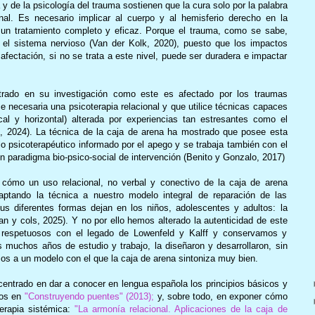
 y de la psicología del trauma sostienen que la cura solo por la palabra
nal. Es necesario implicar al cuerpo y al hemisferio derecho en la
 un tratamiento completo y eficaz. Porque el trauma, como se sabe,
 el sistema nervioso (Van der Kolk, 2020), puesto que los impactos
afectación, si no se trata a este nivel, puede ser duradera e impactar
rado en su investigación como este es afectado por los traumas
 necesaria una psicoterapia relacional y que utilice técnicas capaces
tical y horizontal) alterada por experiencias tan estresantes como el
to, 2024). La técnica de la caja de arena ha mostrado que posee esta
lo psicoterapéutico informado por el apego y se trabaja también con el
un paradigma bio-psico-social de intervención (Benito y Gonzalo, 2017)
cómo un uso relacional, no verbal y conectivo de la caja de arena
daptando la técnica a nuestro modelo integral de reparación de las
s diferentes formas dejan en los niños, adolescentes y adultos: la
n y cols, 2025). Y no por ello hemos alterado la autenticidad de este
e respetuosos con el legado de Lowenfeld y Kalff y conservamos y
s muchos años de estudio y trabajo, la diseñaron y desarrollaron, sin
os a un modelo con el que la caja de arena sintoniza muy bien.
n centrado en dar a conocer en lengua española los principios básicos y
mos en
"Construyendo puentes" (2013);
y, sobre todo, en exponer cómo
erapia sistémica:
"La armonía relacional. Aplicaciones de la caja de