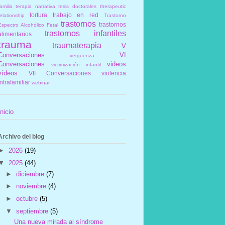
amilia
terapia narrativa
tesis doctorales
therapeutic
tortura
trabajo en red
elationship
Trastorno
trastornos
trastornos
Espectro Alcohólico Fetal
trastornos infantiles
alimentarios
trauma
traumaterapia
V
Conversaciones
VI
vergüenza
Conversaciones
videos
victimización infantil
vídeos
VII Conversaciones
violencia
intrafamiliar
webinar
Inicio
Archivo del blog
►
2026
(19)
▼
2025
(44)
►
diciembre
(7)
►
noviembre
(4)
►
octubre
(5)
▼
septiembre
(5)
Una nueva mirada al síndrome