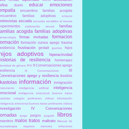
educar
emociones
niños
duelo
empatía
encuentros familias acogida
encuentros familias adoptivas
enlaces
entrevistas
escuela
escuelas sensibles al trauma
familias
experimentos
explotación sexual
familias acogida
familias adoptivas
formacion
firmas invitadas
farmacología
formación
formación cursos apego trauma
frustración
resiliencia
gestalt
hijos
guerras
hijos adoptivos
hiperactividad
historias de resiliencia
homenajes
II Conversaciones apego
identidad de género
IFIV
III
resiliencia
III Conversaciones
Conversaciones apego y resiliencia
ikastola
información
ikastolas
inmigración
inteligencia
instrumento
inteligencia artificial
emocional
inteligencia emocional buenos tratos
ikastolas colegios profesores vídeos información
inteligencia emocional buenos tratos profesores vídeos
investigación
IV Conversaciones
libros
jornadas
juegos
juego
juzgado
malos tratos
maltrato
maestros
Manual de
traumaterapia
mayores
menores infractores