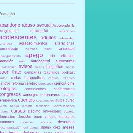
Etiquetas
abandono
abuso sexual
AcogiendoTE
acogimiento residencial
adicciones
adolescentes
adultos
adversidad
agradecimientos
alteraciones
temprana
ansiedad
aprendizaje
alumnos
amor
apego
artículos
arte
apaciguamiento
atención
autocontrol
autoestima
Aute
avisos
biografías
autolesiones
bebés
books
buen trato
campañas
Capítulos podcast
cartas terapéuticas
cartas
centros menores
ciencia
cine
centros reforma
cerebro
ciberacoso
colegios
comunicados
conferencias
congresos
consejos
coronavirus
crianza
cuentos
terapéutica
culpa
curso
cuestionarios
Curso apego jornada formación Conversaciones
cursos
Décimo aniversario
trauma
deporte
depresión
derecho buen vínculo
derechos
desarrollo
humanos
derechos infancia
diez meses
dibujo
desorganización del apego
diez firmas
diplomado
disociación
discos