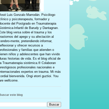
José Luis Gonzalo Marrodán. Psicólogo
clínico y psicoterapeuta, formador y
docente del Postgrado en Traumaterapia
Sistémica-Infantil de Barudy y Dantagnan.
Este blog versa sobre el trauma y los
trastornos del apego y su afectación al
cerebro-mente, pretendiendo informar,
reflexionar y ofrecer recursos a
profesionales y familias que atienden o
tienen niños y adolescentes que han vivido
duras historias de vida. Es el blog oficial de
la Traumaterapia sistémica.® Colaboran
prestigiosos profesionales nacionales e
internacionales expertos en trauma. Mi más
cordial bienvenida. Ongi etorri guztioi. You
are wellcome.
Buscar este blog