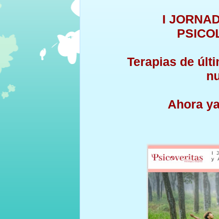
I JORNA
PSICO
Terapias de últ
n
Ahora y