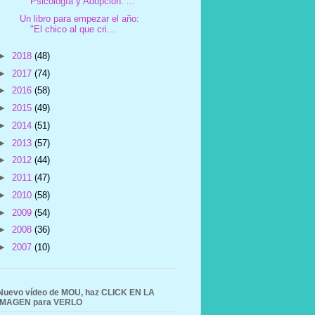
Psicología y Adopción. ...
Un libro para empezar el año:
"El chico al que cri...
►
2018
(48)
►
2017
(74)
►
2016
(58)
►
2015
(49)
►
2014
(51)
►
2013
(57)
►
2012
(44)
►
2011
(47)
►
2010
(58)
►
2009
(54)
►
2008
(36)
►
2007
(10)
Nuevo vídeo de MOU, haz CLICK EN LA
IMAGEN para VERLO