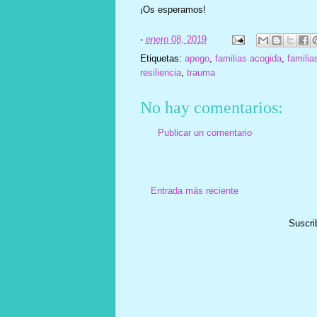
¡Os esperamos!
-
enero 08, 2019
Etiquetas:
apego
,
familias acogida
,
familia
resiliencia
,
trauma
No hay comentarios:
Publicar un comentario
Entrada más reciente
Suscri