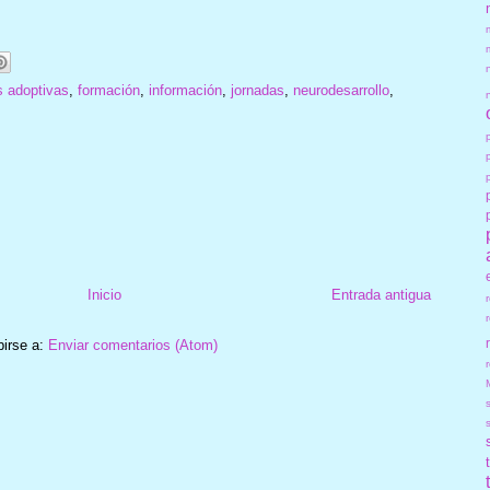
s adoptivas
,
formación
,
información
,
jornadas
,
neurodesarrollo
,
Inicio
Entrada antigua
birse a:
Enviar comentarios (Atom)
r