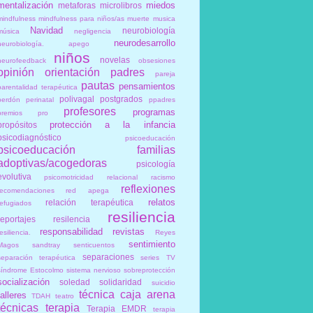
mentalización
miedos
metaforas
microlibros
mindfulness
mindfulness para niños/as
muerte
musica
Navidad
neurobiología
música
negligencia
neurodesarrollo
neurobiología. apego
niños
novelas
neurofeedback
obsesiones
opinión
orientación
padres
pareja
pautas
pensamientos
parentalidad terapéutica
polivagal
postgrados
perdón
perinatal
ppadres
profesores
programas
premios
pro
protección a la infancia
propósitos
psicodiagnóstico
psicoeducación
psicoeducación familias
adoptivas/acogedoras
psicología
evolutiva
psicomotricidad relacional
racismo
reflexiones
recomendaciones
red apega
relatos
relación terapéutica
refugiados
resiliencia
reportajes
resilencia
responsabilidad
revistas
esiliencia.
Reyes
sentimiento
Magos
sandtray
senticuentos
separaciones
separación terapéutica
series TV
síndrome Estocolmo
sistema nervioso
sobreprotección
socialización
soledad
solidaridad
suicidio
técnica caja arena
talleres
TDAH
teatro
técnicas
terapia
Terapia EMDR
terapia