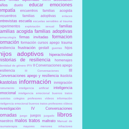
educar
emociones
niños
duelo
empatía
encuentros familias acogida
encuentros familias adoptivas
enlaces
entrevistas
escuela
escuelas sensibles al trauma
familias
experimentos
explotación sexual
familias acogida
familias adoptivas
formacion
firmas invitadas
farmacología
formación
formación cursos apego trauma
frustración
resiliencia
gestalt
hijos
guerras
hijos adoptivos
hiperactividad
historias de resiliencia
homenajes
II Conversaciones apego
identidad de género
IFIV
III
resiliencia
III Conversaciones
Conversaciones apego y resiliencia
ikastola
información
ikastolas
inmigración
inteligencia
instrumento
inteligencia artificial
emocional
inteligencia emocional buenos tratos
ikastolas colegios profesores vídeos información
inteligencia emocional buenos tratos profesores vídeos
investigación
IV Conversaciones
libros
jornadas
juegos
juego
juzgado
malos tratos
maltrato
maestros
Manual de
traumaterapia
mayores
menores infractores