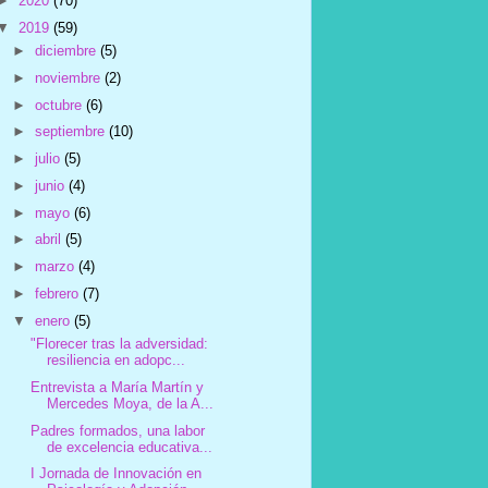
►
2020
(70)
▼
2019
(59)
►
diciembre
(5)
►
noviembre
(2)
►
octubre
(6)
►
septiembre
(10)
►
julio
(5)
►
junio
(4)
►
mayo
(6)
►
abril
(5)
►
marzo
(4)
►
febrero
(7)
▼
enero
(5)
"Florecer tras la adversidad:
resiliencia en adopc...
Entrevista a María Martín y
Mercedes Moya, de la A...
Padres formados, una labor
de excelencia educativa...
I Jornada de Innovación en