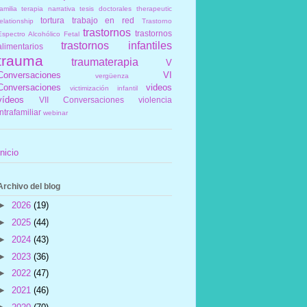
amilia
terapia narrativa
tesis doctorales
therapeutic
tortura
trabajo en red
elationship
Trastorno
trastornos
trastornos
Espectro Alcohólico Fetal
trastornos infantiles
alimentarios
trauma
traumaterapia
V
Conversaciones
VI
vergüenza
Conversaciones
videos
victimización infantil
vídeos
VII Conversaciones
violencia
intrafamiliar
webinar
Inicio
Archivo del blog
►
2026
(19)
►
2025
(44)
►
2024
(43)
►
2023
(36)
►
2022
(47)
►
2021
(46)