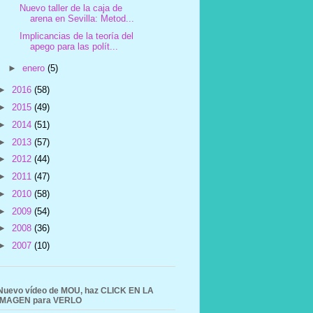
Nuevo taller de la caja de
arena en Sevilla: Metod...
Implicancias de la teoría del
apego para las polít...
►
enero
(5)
►
2016
(58)
►
2015
(49)
►
2014
(51)
►
2013
(57)
►
2012
(44)
►
2011
(47)
►
2010
(58)
►
2009
(54)
►
2008
(36)
►
2007
(10)
Nuevo vídeo de MOU, haz CLICK EN LA
IMAGEN para VERLO