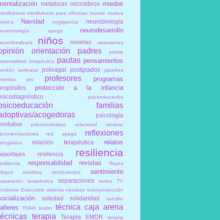
mentalización
miedos
metaforas
microlibros
mindfulness
mindfulness para niños/as
muerte
musica
Navidad
neurobiología
música
negligencia
neurodesarrollo
neurobiología. apego
niños
novelas
neurofeedback
obsesiones
opinión
orientación
padres
pareja
pautas
pensamientos
parentalidad terapéutica
polivagal
postgrados
perdón
perinatal
ppadres
profesores
programas
premios
pro
protección a la infancia
propósitos
psicodiagnóstico
psicoeducación
psicoeducación familias
adoptivas/acogedoras
psicología
evolutiva
psicomotricidad relacional
racismo
reflexiones
recomendaciones
red apega
relatos
relación terapéutica
refugiados
resiliencia
reportajes
resilencia
responsabilidad
revistas
esiliencia.
Reyes
sentimiento
Magos
sandtray
senticuentos
separaciones
separación terapéutica
series TV
síndrome Estocolmo
sistema nervioso
sobreprotección
socialización
soledad
solidaridad
suicidio
técnica caja arena
talleres
TDAH
teatro
técnicas
terapia
Terapia EMDR
terapia