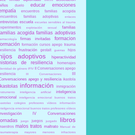
educar
emociones
niños
duelo
empatía
encuentros familias acogida
encuentros familias adoptivas
enlaces
entrevistas
escuela
escuelas sensibles al trauma
familias
experimentos
explotación sexual
familias acogida
familias adoptivas
formacion
firmas invitadas
farmacología
formación
formación cursos apego trauma
frustración
resiliencia
gestalt
hijos
guerras
hijos adoptivos
hiperactividad
historias de resiliencia
homenajes
II Conversaciones apego
identidad de género
IFIV
III
resiliencia
III Conversaciones
Conversaciones apego y resiliencia
ikastola
información
ikastolas
inmigración
inteligencia
instrumento
inteligencia artificial
emocional
inteligencia emocional buenos tratos
ikastolas colegios profesores vídeos información
inteligencia emocional buenos tratos profesores vídeos
investigación
IV Conversaciones
libros
jornadas
juegos
juego
juzgado
malos tratos
maltrato
maestros
Manual de
traumaterapia
mayores
menores infractores