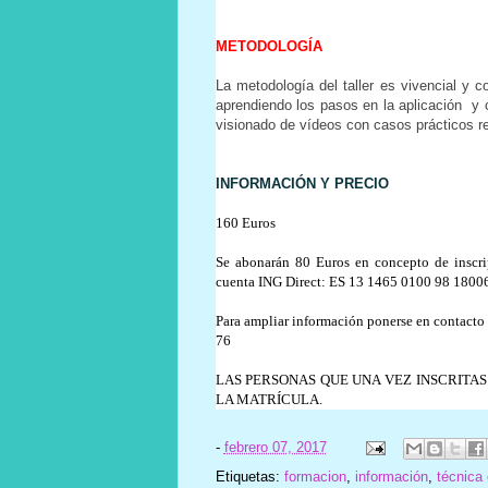
METODOLOGÍA
La metodología del taller es vivencial y 
aprendiendo los pasos en la aplicación y 
visionado de vídeos con casos prácticos re
INFORMACIÓN Y PRECIO
160 Euros
Se abonarán 80 Euros en concepto de inscrip
cuenta ING Direct: ES 13 1465 0100 98 180
Para ampliar información ponerse en contacto
76
LAS PERSONAS QUE UNA VEZ INSCRITA
LA MATRÍCULA.
-
febrero 07, 2017
Etiquetas:
formacion
,
información
,
técnica 