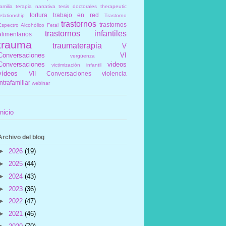
amilia
terapia narrativa
tesis doctorales
therapeutic
tortura
trabajo en red
elationship
Trastorno
trastornos
trastornos
Espectro Alcohólico Fetal
trastornos infantiles
alimentarios
trauma
traumaterapia
V
Conversaciones
VI
vergüenza
Conversaciones
videos
victimización infantil
vídeos
VII Conversaciones
violencia
intrafamiliar
webinar
Inicio
Archivo del blog
►
2026
(19)
►
2025
(44)
►
2024
(43)
►
2023
(36)
►
2022
(47)
►
2021
(46)