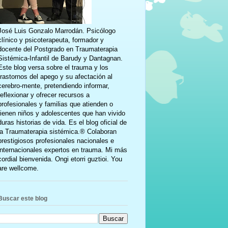
José Luis Gonzalo Marrodán. Psicólogo
clínico y psicoterapeuta, formador y
docente del Postgrado en Traumaterapia
Sistémica-Infantil de Barudy y Dantagnan.
Este blog versa sobre el trauma y los
trastornos del apego y su afectación al
cerebro-mente, pretendiendo informar,
reflexionar y ofrecer recursos a
profesionales y familias que atienden o
tienen niños y adolescentes que han vivido
duras historias de vida. Es el blog oficial de
la Traumaterapia sistémica.® Colaboran
prestigiosos profesionales nacionales e
internacionales expertos en trauma. Mi más
cordial bienvenida. Ongi etorri guztioi. You
are wellcome.
Buscar este blog