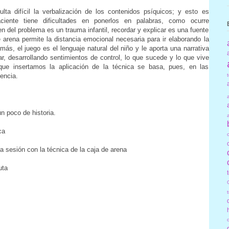
lta difícil la verbalización de los contenidos psíquicos; y esto es
ciente tiene dificultades en ponerlos en palabras, como ocurre
n del problema es un trauma infantil, recordar y explicar es una fuente
de arena permite la distancia emocional necesaria para ir elaborando la
más, el juego es el lenguaje natural del niño y le aporta una narrativa
zar, desarrollando sentimientos de control, lo que sucede y lo que vive
 que insertamos la aplicación de la técnica se basa, pues, en las
iencia.
n poco de historia.
ca
 sesión con la técnica de la caja de arena
uta