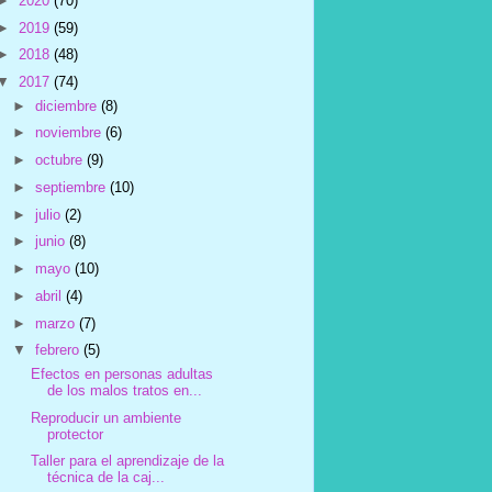
►
2020
(70)
►
2019
(59)
►
2018
(48)
▼
2017
(74)
►
diciembre
(8)
►
noviembre
(6)
►
octubre
(9)
►
septiembre
(10)
►
julio
(2)
►
junio
(8)
►
mayo
(10)
►
abril
(4)
►
marzo
(7)
▼
febrero
(5)
Efectos en personas adultas
de los malos tratos en...
Reproducir un ambiente
protector
Taller para el aprendizaje de la
técnica de la caj...