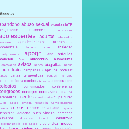
Etiquetas
abandono
abuso sexual
AcogiendoTE
acogimiento residencial
adicciones
adolescentes
adultos
adversidad
agradecimientos
alteraciones
temprana
ansiedad
aprendizaje
alumnos
amor
apego
artículos
arte
apaciguamiento
atención
autocontrol
autoestima
Aute
avisos
biografías
autolesiones
bebés
books
buen trato
campañas
Capítulos podcast
cartas terapéuticas
cartas
centros menores
ciencia
cine
centros reforma
cerebro
ciberacoso
colegios
comunicados
conferencias
congresos
consejos
coronavirus
crianza
cuentos
terapéutica
culpa
curso
cuestionarios
Curso apego jornada formación Conversaciones
cursos
Décimo aniversario
trauma
deporte
depresión
derecho buen vínculo
derechos
desarrollo
humanos
derechos infancia
diez meses
dibujo
desorganización del apego
diez firmas
diplomado
disociación
discos