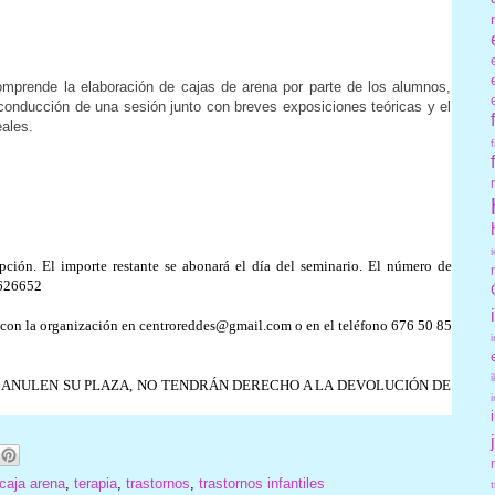
comprende la elaboración de cajas de arena por parte de los alumnos,
conducción de una sesión junto con breves exposiciones teóricas y el
ales.
ción. El importe restante se abonará el día del seminario. El número de
0626652
 con la organización en centroreddes@gmail.com o en el teléfono 676 50 85
S ANULEN SU PLAZA, NO TENDRÁN DERECHO A LA DEVOLUCIÓN DE
caja arena
,
terapia
,
trastornos
,
trastornos infantiles