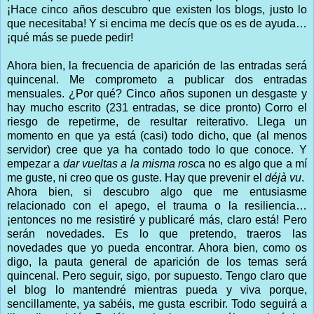
¡Hace cinco años descubro que existen los blogs, justo lo
que necesitaba! Y si encima me decís que os es de ayuda…
¡qué más se puede pedir!
Ahora bien, la frecuencia de aparición de las entradas será
quincenal. Me comprometo a publicar dos entradas
mensuales. ¿Por qué? Cinco años suponen un desgaste y
hay mucho escrito (231 entradas, se dice pronto) Corro el
riesgo de repetirme, de resultar reiterativo. Llega un
momento en que ya está (casi) todo dicho, que (al menos
servidor) cree que ya ha contado todo lo que conoce. Y
empezar a
dar vueltas a la misma rosc
a no es algo que a mí
me guste, ni creo que os guste. Hay que prevenir el
déjà vu
.
Ahora bien, si descubro algo que me entusiasme
relacionado con el apego, el trauma o la resiliencia…
¡entonces no me resistiré y publicaré más, claro está! Pero
serán novedades. Es lo que pretendo, traeros las
novedades que yo pueda encontrar. Ahora bien, como os
digo, la pauta general de aparición de los temas será
quincenal. Pero seguir, sigo, por supuesto. Tengo claro que
el blog lo mantendré mientras pueda y viva porque,
sencillamente, ya sabéis, me gusta escribir. Todo seguirá a