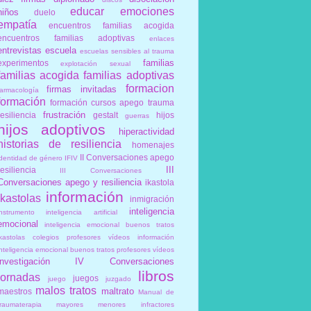
educar
emociones
niños
duelo
empatía
encuentros familias acogida
encuentros familias adoptivas
enlaces
entrevistas
escuela
escuelas sensibles al trauma
familias
experimentos
explotación sexual
familias acogida
familias adoptivas
formacion
firmas invitadas
farmacología
formación
formación cursos apego trauma
frustración
resiliencia
gestalt
hijos
guerras
hijos adoptivos
hiperactividad
historias de resiliencia
homenajes
II Conversaciones apego
identidad de género
IFIV
III
resiliencia
III Conversaciones
Conversaciones apego y resiliencia
ikastola
información
ikastolas
inmigración
inteligencia
instrumento
inteligencia artificial
emocional
inteligencia emocional buenos tratos
ikastolas colegios profesores vídeos información
inteligencia emocional buenos tratos profesores vídeos
investigación
IV Conversaciones
libros
jornadas
juegos
juego
juzgado
malos tratos
maltrato
maestros
Manual de
traumaterapia
mayores
menores infractores