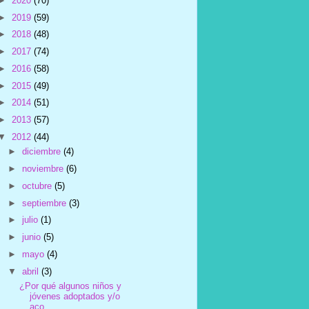
►
2020
(70)
►
2019
(59)
►
2018
(48)
►
2017
(74)
►
2016
(58)
►
2015
(49)
►
2014
(51)
►
2013
(57)
▼
2012
(44)
►
diciembre
(4)
►
noviembre
(6)
►
octubre
(5)
►
septiembre
(3)
►
julio
(1)
►
junio
(5)
►
mayo
(4)
▼
abril
(3)
¿Por qué algunos niños y
jóvenes adoptados y/o
aco...