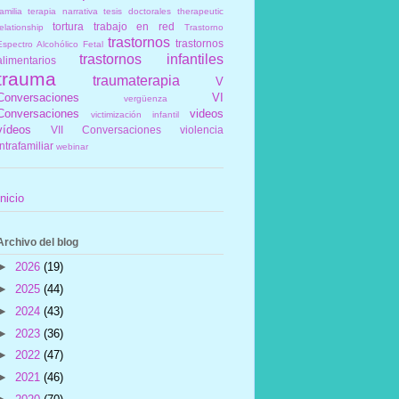
amilia
terapia narrativa
tesis doctorales
therapeutic
tortura
trabajo en red
elationship
Trastorno
trastornos
trastornos
Espectro Alcohólico Fetal
trastornos infantiles
alimentarios
trauma
traumaterapia
V
Conversaciones
VI
vergüenza
Conversaciones
videos
victimización infantil
vídeos
VII Conversaciones
violencia
intrafamiliar
webinar
Inicio
Archivo del blog
►
2026
(19)
►
2025
(44)
►
2024
(43)
►
2023
(36)
►
2022
(47)
►
2021
(46)