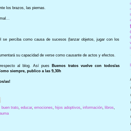
f
te los brazos, las piernas.
r
ormal…
él se perciba como causa de sucesos (lanzar objetos, jugar con los
Aumentará su capacidad de verse como causante de actos y efectos.
especto al blog. Así pues
Buenos tratos vuelve con todos/as
 Como siempre, publico a las 9,30h
os/as!
,
buen trato
,
educar
,
emociones
,
hijos adoptivos
,
información
,
libros
,
rauma