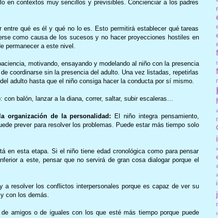
lo en contextos muy sencillos y previsibles. Concienciar a los padres
r entre qué es él y qué no lo es. Esto permitirá establecer qué tareas
erse como causa de los sucesos y no hacer proyecciones hostiles en
de permanecer a este nivel.
 paciencia, motivando, ensayando y modelando al niño con la presencia
de coordinarse sin la presencia del adulto. Una vez listadas, repetirlas
del adulto hasta que el niño consiga hacer la conducta por sí mismo.
 con balón, lanzar a la diana, correr, saltar, subir escaleras…
la organización de la personalidad:
El niño integra pensamiento,
uede prever para resolver los problemas. Puede estar más tiempo solo
stá en esta etapa. Si el niño tiene edad cronológica como para pensar
nferior a este, pensar que no servirá de gran cosa dialogar porque el
y a resolver los conflictos interpersonales porque es capaz de ver su
o y con los demás.
po de amigos o de iguales con los que esté más tiempo porque puede