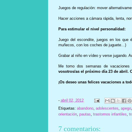
Juegos de regulación: mover alternativamen
Hacer acciones a cámara rápida, lenta, n
Para estimular el nivel personalidad:
Juego del escondite, juegos en los que 
muñecos, con los coches de juguete…)
Grabar al niño en vídeo y verse jugando. 
Me tomo dos semanas de vacaciones r
vosotros/as el próximo día 23 de abril.
¡Os deseo unas felices vacaciones a tod
-
abril 02, 2012
Etiquetas:
abandono
,
adolescentes
,
apego
orientación
,
pautas
,
trastornos infantiles
,
t
7 comentarios: