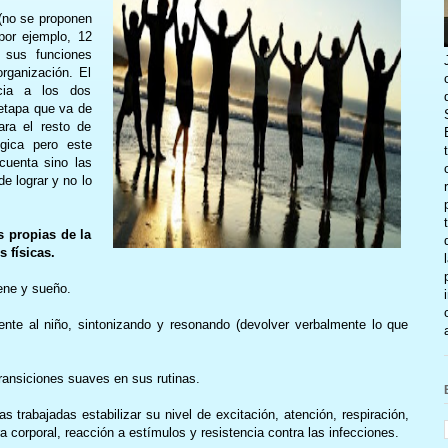
(no se proponen
por ejemplo, 12
r sus funciones
rganización. El
ncia a los dos
 etapa que va de
ara el resto de
gica pero este
cuenta sino las
e lograr y no lo
s propias de la
s físicas.
iene y sueño.
nte al niño, sintonizando y resonando (devolver verbalmente lo que
transiciones suaves en sus rutinas.
s trabajadas estabilizar su nivel de excitación, atención, respiración,
a corporal, reacción a estímulos y resistencia contra las infecciones.