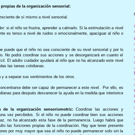
s propias de la organización sensorial:
onsciente de sí mismo a nivel sensorial.
or: si el niño se frustra, aprender a calmarlo. Si la estimulación a nivel
ente es tenso a nivel de ruidos o emocionalmente, apaciguar al niño o
ue puede que el niño no sea consciente de su nivel sensorial y por lo
o. No podrá coordinar sus acciones y se desorganizará en cuanto el
ícil. El adulto cuidador ayudará al niño que no ha alcanzado este nivel
as las tareas cotidianas.
n y a separar sus sentimientos de los otros.
oncentrarse debe ser capaz de permanecer a este nivel. Por ello, es
otidianas para después desvanecer la ayuda en la medida que interiorice
as de la organización sensoriomotriz:
Coordinar las acciones y
a vez percibidos. Si el niño no puede coordinar bien sus acciones
icaz, no ha alcanzado esta fase de la permanencia. Luego habrá que
ulto las funciones propias de la coordinación. Hay que tener presente
iores por muy mayor que sea el niño no puede permanecer solo sin la