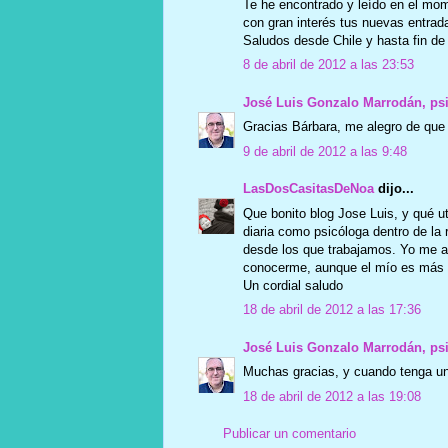
Te he encontrado y leído en el mom
con gran interés tus nuevas entrad
Saludos desde Chile y hasta fin de
8 de abril de 2012 a las 23:53
José Luis Gonzalo Marrodán, ps
Gracias Bárbara, me alegro de que 
9 de abril de 2012 a las 9:48
LasDosCasitasDeNoa
dijo...
Que bonito blog Jose Luis, y qué u
diaria como psicóloga dentro de la r
desde los que trabajamos. Yo me ac
conocerme, aunque el mío es más 
Un cordial saludo
18 de abril de 2012 a las 17:36
José Luis Gonzalo Marrodán, ps
Muchas gracias, y cuando tenga un 
18 de abril de 2012 a las 19:08
Publicar un comentario