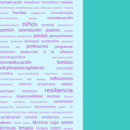
mentalización
miedos
metaforas
microlibros
mindfulness
mindfulness para niños/as
muerte
musica
Navidad
neurobiología
música
negligencia
neurodesarrollo
neurobiología. apego
niños
novelas
neurofeedback
obsesiones
opinión
orientación
padres
pareja
pautas
pensamientos
parentalidad terapéutica
polivagal
postgrados
perdón
perinatal
ppadres
profesores
programas
premios
pro
protección a la infancia
propósitos
psicodiagnóstico
psicoeducación
psicoeducación familias
adoptivas/acogedoras
psicología
evolutiva
psicomotricidad relacional
racismo
reflexiones
recomendaciones
red apega
relatos
relación terapéutica
refugiados
resiliencia
reportajes
resilencia
responsabilidad
revistas
esiliencia.
Reyes
sentimiento
Magos
sandtray
senticuentos
separaciones
separación terapéutica
series TV
síndrome Estocolmo
sistema nervioso
sobreprotección
socialización
soledad
solidaridad
suicidio
técnica caja arena
talleres
TDAH
teatro
técnicas
terapia
Terapia EMDR
terapia