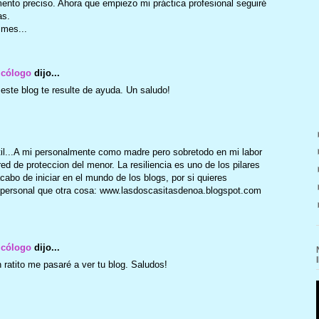
ento preciso. Ahora que empiezo mi práctica profesional seguiré
as.
 mes...
icólogo
dijo...
este blog te resulte de ayuda. Un saludo!
til...A mi personalmente como madre pero sobretodo en mi labor
ed de proteccion del menor. La resiliencia es uno de los pilares
abo de iniciar en el mundo de los blogs, por si quieres
personal que otra cosa: www.lasdoscasitasdenoa.blogspot.com
icólogo
dijo...
ratito me pasaré a ver tu blog. Saludos!