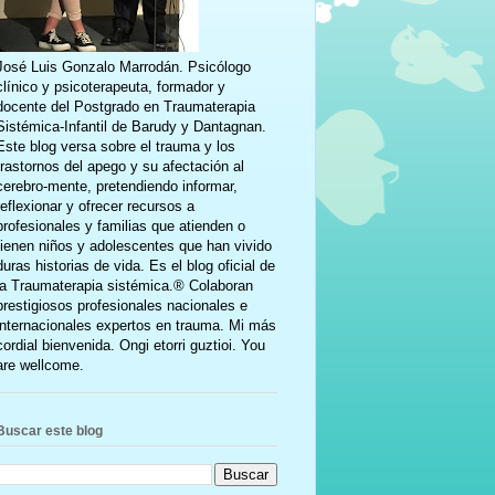
José Luis Gonzalo Marrodán. Psicólogo
clínico y psicoterapeuta, formador y
docente del Postgrado en Traumaterapia
Sistémica-Infantil de Barudy y Dantagnan.
Este blog versa sobre el trauma y los
trastornos del apego y su afectación al
cerebro-mente, pretendiendo informar,
reflexionar y ofrecer recursos a
profesionales y familias que atienden o
tienen niños y adolescentes que han vivido
duras historias de vida. Es el blog oficial de
la Traumaterapia sistémica.® Colaboran
prestigiosos profesionales nacionales e
internacionales expertos en trauma. Mi más
cordial bienvenida. Ongi etorri guztioi. You
are wellcome.
Buscar este blog