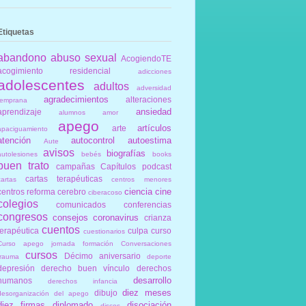
Etiquetas
abandono
abuso sexual
AcogiendoTE
acogimiento residencial
adicciones
adolescentes
adultos
adversidad
agradecimientos
alteraciones
temprana
ansiedad
aprendizaje
alumnos
amor
apego
artículos
arte
apaciguamiento
atención
autocontrol
autoestima
Aute
avisos
biografías
autolesiones
bebés
books
buen trato
campañas
Capítulos podcast
cartas terapéuticas
cartas
centros menores
ciencia
cine
centros reforma
cerebro
ciberacoso
colegios
comunicados
conferencias
congresos
consejos
coronavirus
crianza
cuentos
terapéutica
culpa
curso
cuestionarios
Curso apego jornada formación Conversaciones
cursos
Décimo aniversario
trauma
deporte
depresión
derecho buen vínculo
derechos
desarrollo
humanos
derechos infancia
diez meses
dibujo
desorganización del apego
diez firmas
diplomado
disociación
discos