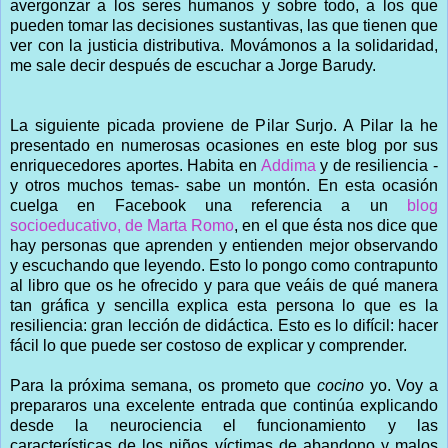
avergonzar a los seres humanos y sobre todo, a los que
pueden tomar las decisiones sustantivas, las que tienen que
ver con la justicia distributiva. Movámonos a la solidaridad,
me sale decir después de escuchar a Jorge Barudy.
La siguiente picada proviene de Pilar Surjo. A Pilar la he
presentado en numerosas ocasiones en este blog por sus
enriquecedores aportes. Habita en
Addima
y de resiliencia -
y otros muchos temas- sabe un montón. En esta ocasión
cuelga en Facebook una referencia a un
blog
socioeducativo, de Marta Romo
, en el que ésta nos dice que
hay personas que aprenden y entienden mejor observando
y escuchando que leyendo. Esto lo pongo como contrapunto
al libro que os he ofrecido y para que veáis de qué manera
tan gráfica y sencilla explica esta persona lo que es la
resiliencia: gran lección de didáctica. Esto es lo difícil: hacer
fácil lo que puede ser costoso de explicar y comprender.
Para la próxima semana, os prometo que
cocino
yo. Voy a
prepararos una excelente entrada que continúa explicando
desde la neurociencia el funcionamiento y las
características de los niños víctimas de abandono y malos