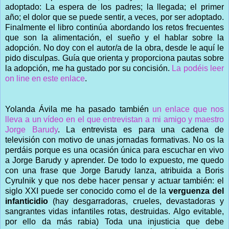
adoptado: La espera de los padres; la llegada; el primer
año; el dolor que se puede sentir, a veces, por ser adoptado.
Finalmente el libro continúa abordando los retos frecuentes
que son la alimentación, el sueño y el hablar sobre la
adopción. No doy con el autor/a de la obra, desde le aquí le
pido disculpas. Guía que orienta y proporciona pautas sobre
la adopción, me ha gustado por su concisión.
La podéis leer
on line en este enlace
.
Yolanda Ávila me ha pasado también
un enlace que nos
lleva a un vídeo en el que entrevistan a mi amigo y maestro
Jorge Barudy
. La entrevista es para una cadena de
televisión con motivo de unas jornadas formativas. No os la
perdáis porque es una ocasión única para escuchar en vivo
a Jorge Barudy y aprender. De todo lo expuesto, me quedo
con una frase que Jorge Barudy lanza, atribuida a Boris
Cyrulnik y que nos debe hacer pensar y actuar también: el
siglo XXI puede ser conocido como el de la
verguenza del
infanticidio
(hay desgarradoras, crueles, devastadoras y
sangrantes vidas infantiles rotas, destruidas. Algo evitable,
por ello da más rabia) Toda una injusticia que debe