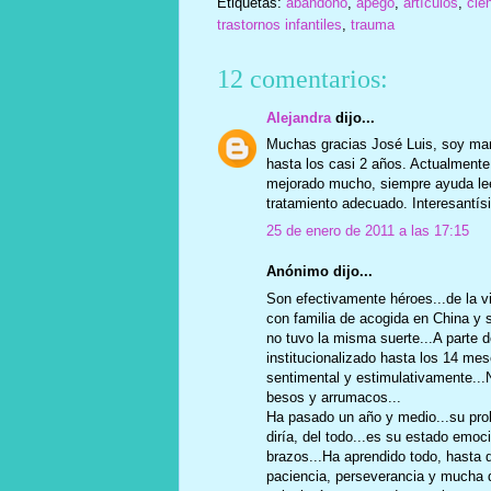
Etiquetas:
abandono
,
apego
,
artículos
,
cie
trastornos infantiles
,
trauma
12 comentarios:
Alejandra
dijo...
Muchas gracias José Luis, soy mamá
hasta los casi 2 años. Actualmente t
mejorado mucho, siempre ayuda lee
tratamiento adecuado. Interesantísi
25 de enero de 2011 a las 17:15
Anónimo dijo...
Son efectivamente héroes...de la v
con familia de acogida en China y s
no tuvo la misma suerte...A parte d
institucionalizado hasta los 14 mes
sentimental y estimulativamente...N
besos y arrumacos...
Ha pasado un año y medio...su prob
diría, del todo...es su estado emoc
brazos...Ha aprendido todo, hasta d
paciencia, perseverancia y mucha d