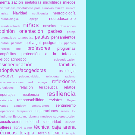
mentalización
miedos
metaforas
microlibros
mindfulness
mindfulness para niños/as
muerte
musica
Navidad
neurobiología
música
negligencia
neurodesarrollo
neurobiología. apego
niños
novelas
neurofeedback
obsesiones
opinión
orientación
padres
pareja
pautas
pensamientos
parentalidad terapéutica
polivagal
postgrados
perdón
perinatal
ppadres
profesores
programas
premios
pro
protección a la infancia
propósitos
psicodiagnóstico
psicoeducación
psicoeducación familias
adoptivas/acogedoras
psicología
evolutiva
psicomotricidad relacional
racismo
reflexiones
recomendaciones
red apega
relatos
relación terapéutica
refugiados
resiliencia
reportajes
resilencia
responsabilidad
revistas
esiliencia.
Reyes
sentimiento
Magos
sandtray
senticuentos
separaciones
separación terapéutica
series TV
síndrome Estocolmo
sistema nervioso
sobreprotección
socialización
soledad
solidaridad
suicidio
técnica caja arena
talleres
TDAH
teatro
técnicas
terapia
Terapia EMDR
terapia