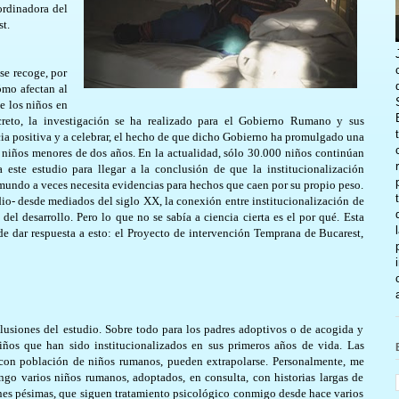
ordinadora del
t.
se recoge, por
ómo afectan al
de los niños en
creto, la investigación se ha realizado para el Gobierno Rumano y sus
a positiva y a celebrar, el hecho de que dicho Gobierno ha promulgado una
s niños menores de dos años. En la actualidad, sólo 30.000 niños continúan
 este estudio para llegar a la conclusión de que la institucionalización
e mundo a veces necesita evidencias para hechos que caen por su propio peso.
dio- desde mediados del siglo XX, la conexión entre institucionalización de
del desarrollo. Pero lo que no se sabía a ciencia cierta es el por qué. Esta
de dar respuesta a esto: el Proyecto de intervención Temprana de Bucarest,
clusiones del estudio. Sobre todo para los padres adoptivos o de acogida y
iños que han sido institucionalizados en sus primeros años de vida. Las
 con población de niños rumanos, pueden extrapolarse. Personalmente, me
go varios niños rumanos, adoptados, en consulta, con historias largas de
ones pésimas, que siguen tratamiento psicológico conmigo desde hace varios