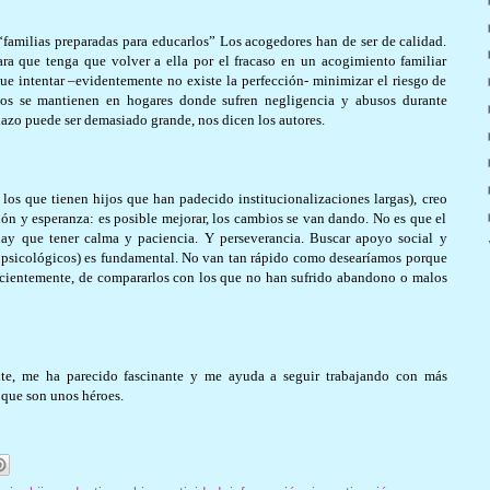
“familias preparadas para educarlos” Los acogedores han de ser de calidad.
ra que tenga que volver a ella por el fracaso en un acogimiento familiar
e intentar –evidentemente no existe la perfección- minimizar el riesgo de
ños se mantienen en hogares donde sufren negligencia y abusos durante
lazo puede ser demasiado grande, nos dicen los autores.
los que tienen hijos que han padecido institucionalizaciones largas), creo
ión y esperanza: es posible mejorar, los cambios se van dando. No es que el
hay que tener calma y paciencia. Y perseverancia. Buscar apoyo social y
, psicológicos) es fundamental. No van tan rápido como desearíamos porque
scientemente, de compararlos con los que no han sufrido abandono o malos
nte, me ha parecido fascinante y me ayuda a seguir trabajando con más
 que son unos héroes.