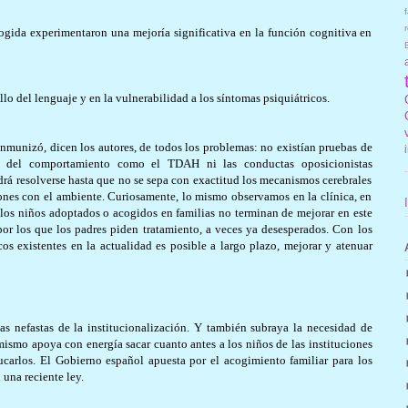
f
r
cogida experimentaron una mejoría significativa en la función cognitiva en
llo del lenguaje y en la vulnerabilidad a los síntomas psiquiátricos.
s inmunizó, dicen los autores, de todos los problemas: no existían pruebas de
nos del comportamiento como el TDAH ni las conductas oposicionistas
odrá resolverse hasta que no se sepa con exactitud los mecanismos cerebrales
iones con el ambiente. Curiosamente, lo mismo observamos en la clínica, en
a: los niños adoptados o acogidos en familias no terminan de mejorar en este
por los que los padres piden tratamiento, a veces ya desesperados. Con los
os existentes en la actualidad es posible a largo plazo, mejorar y atenuar
as nefastas de la institucionalización. Y también subraya la necesidad de
ismo apoya con energía sacar cuanto antes a los niños de las instituciones
ducarlos. El Gobierno español apuesta por el acogimiento familiar para los
una reciente ley.