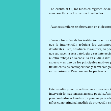
- En cuanto al CI, los niños en régimen de a
comparación con los institucionalizados.
- Avances similares se observaron en el desarro
- Sacar a los niños de las instituciones no le
que la intervención redujera los trastor
desafiantes. Esto, nos dicen los autores, no p
que subyacen a esta patología y sus interacc
nuestro trabajo en la consulta en el día a dí
aspecto y es uno de los principales motivos 
tratamientos psicoterapéuticos y farmacológic
estos trastornos. Pero con mucha paciencia.
Este estudio pone de relieve las consecuenci
intervenir lo más tempranamente posible. Asim
para confiarlos a familias preparadas para e
niños como principal medida de protección en 