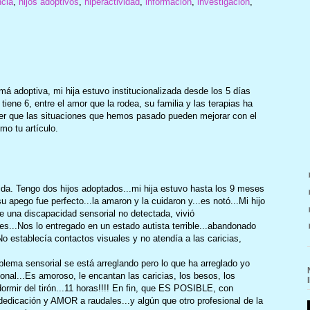
ncia
,
hijos adoptivos
,
hiperactividad
,
información
,
investigación
,
 adoptiva, mi hija estuvo institucionalizada desde los 5 días
iene 6, entre el amor que la rodea, su familia y las terapias ha
r que las situaciones que hemos pasado pueden mejorar con el
mo tu artículo.
ida. Tengo dos hijos adoptados...mi hija estuvo hasta los 9 meses
u apego fue perfecto...la amaron y la cuidaron y...es notó...Mi hijo
e una discapacidad sensorial no detectada, vivió
es...Nos lo entregado en un estado autista terrible...abandonado
o establecía contactos visuales y no atendía a las caricias,
lema sensorial se está arreglando pero lo que ha arreglado yo
ional...Es amoroso, le encantan las caricias, los besos, los
ormir del tirón...11 horas!!!! En fin, que ES POSIBLE, con
edicación y AMOR a raudales...y algún que otro profesional de la