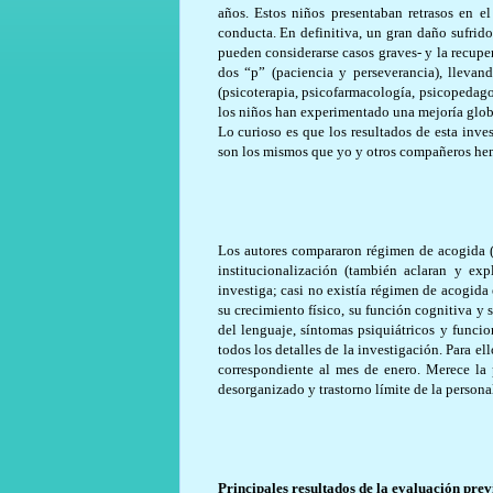
años. Estos niños presentaban retrasos en el
conducta. En definitiva, un gran daño sufrid
pueden considerarse casos graves- y la recupe
dos “p” (paciencia y perseverancia), llevan
(psicoterapia, psicofarmacología, psicopedago
los niños han experimentado una mejoría global
Lo curioso es que los resultados de esta inv
son los mismos que yo y otros compañeros hem
Los autores compararon régimen de acogida (
institucionalización (también aclaran y exp
investiga; casi no existía régimen de acogid
su crecimiento físico, su función cognitiva y
del lenguaje, síntomas psiquiátricos y func
todos los detalles de la investigación. Para ell
correspondiente al mes de enero. Merece la p
desorganizado y trastorno límite de la persona
Principales resultados de la evaluación prev