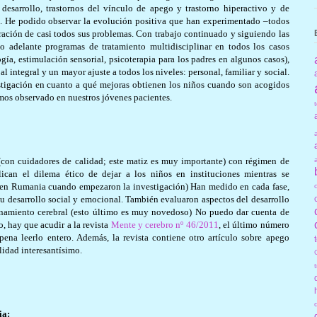
 desarrollo, trastornos del vínculo de apego y trastorno hiperactivo y de
o. He podido observar la evolución positiva que han experimentado –todos
ración de casi todos sus problemas. Con trabajo continuado y siguiendo las
do adelante programas de tratamiento multidisciplinar en todos los casos
gía, estimulación sensorial, psicoterapia para los padres en algunos casos),
 integral y un mayor ajuste a todos los niveles: personal, familiar y social.
estigación en cuanto a qué mejoras obtienen los niños cuando son acogidos
os observado en nuestros jóvenes pacientes.
con cuidadores de calidad; este matiz es muy importante) con régimen de
lican el dilema ético de dejar a los niños en instituciones mientras se
a en Rumania cuando empezaron la investigación) Han medido en cada fase,
 su desarrollo social y emocional. También evaluaron aspectos del desarrollo
ionamiento cerebral (esto último es muy novedoso) No puedo dar cuenta de
o, hay que acudir a la revista
Mente y cerebro nº 46/2011
, el último número
ena leerlo entero. Además, la revista contiene otro artículo sobre apego
lidad interesantísimo.
ia: