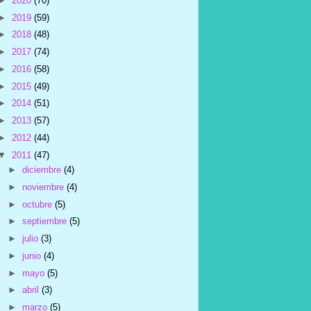
►
2020
(70)
►
2019
(59)
►
2018
(48)
►
2017
(74)
►
2016
(58)
►
2015
(49)
►
2014
(51)
►
2013
(57)
►
2012
(44)
▼
2011
(47)
►
diciembre
(4)
►
noviembre
(4)
►
octubre
(5)
►
septiembre
(5)
►
julio
(3)
►
junio
(4)
►
mayo
(5)
►
abril
(3)
►
marzo
(5)