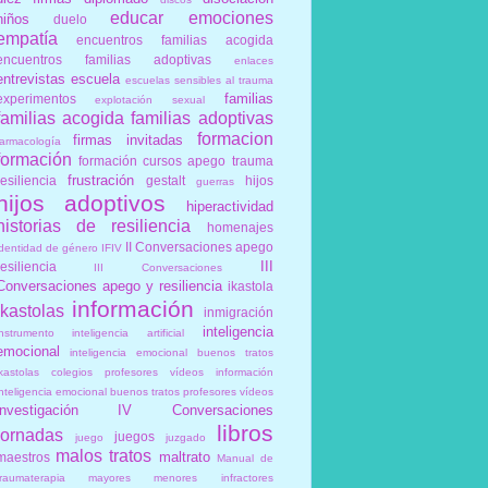
educar
emociones
niños
duelo
empatía
encuentros familias acogida
encuentros familias adoptivas
enlaces
entrevistas
escuela
escuelas sensibles al trauma
familias
experimentos
explotación sexual
familias acogida
familias adoptivas
formacion
firmas invitadas
farmacología
formación
formación cursos apego trauma
frustración
resiliencia
gestalt
hijos
guerras
hijos adoptivos
hiperactividad
historias de resiliencia
homenajes
II Conversaciones apego
identidad de género
IFIV
III
resiliencia
III Conversaciones
Conversaciones apego y resiliencia
ikastola
información
ikastolas
inmigración
inteligencia
instrumento
inteligencia artificial
emocional
inteligencia emocional buenos tratos
ikastolas colegios profesores vídeos información
inteligencia emocional buenos tratos profesores vídeos
investigación
IV Conversaciones
libros
jornadas
juegos
juego
juzgado
malos tratos
maltrato
maestros
Manual de
traumaterapia
mayores
menores infractores