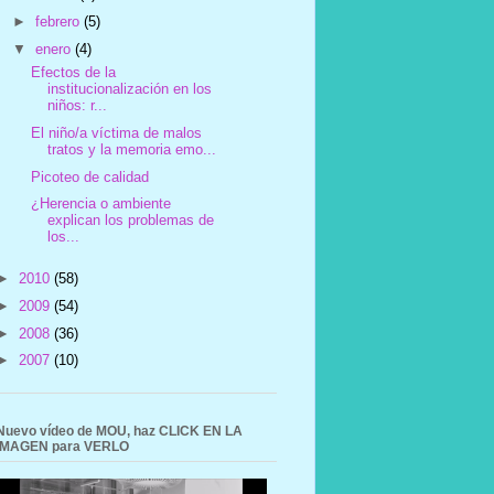
►
febrero
(5)
▼
enero
(4)
Efectos de la
institucionalización en los
niños: r...
El niño/a víctima de malos
tratos y la memoria emo...
Picoteo de calidad
¿Herencia o ambiente
explican los problemas de
los...
►
2010
(58)
►
2009
(54)
►
2008
(36)
►
2007
(10)
Nuevo vídeo de MOU, haz CLICK EN LA
IMAGEN para VERLO