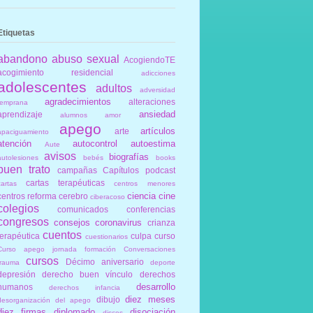
Etiquetas
abandono
abuso sexual
AcogiendoTE
acogimiento residencial
adicciones
adolescentes
adultos
adversidad
agradecimientos
alteraciones
temprana
ansiedad
aprendizaje
alumnos
amor
apego
artículos
arte
apaciguamiento
atención
autocontrol
autoestima
Aute
avisos
biografías
autolesiones
bebés
books
buen trato
campañas
Capítulos podcast
cartas terapéuticas
cartas
centros menores
ciencia
cine
centros reforma
cerebro
ciberacoso
colegios
comunicados
conferencias
congresos
consejos
coronavirus
crianza
cuentos
terapéutica
culpa
curso
cuestionarios
Curso apego jornada formación Conversaciones
cursos
Décimo aniversario
trauma
deporte
depresión
derecho buen vínculo
derechos
desarrollo
humanos
derechos infancia
diez meses
dibujo
desorganización del apego
diez firmas
diplomado
disociación
discos