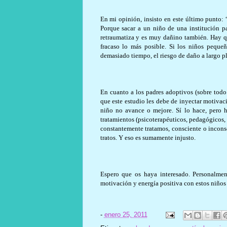
En mi opinión, insisto en este último punto: 
Porque sacar a un niño de una institución pa
retraumatiza y es muy dañino también. Hay qu
fracaso lo más posible. Si los niños peque
demasiado tiempo, el riesgo de daño a largo p
En cuanto a los padres adoptivos (sobre todo 
que este estudio les debe de inyectar motivac
niño no avance o mejore. Sí lo hace, pero 
tratamientos (psicoterapéuticos, pedagógicos
constantemente tratamos, consciente o incon
tratos. Y eso es sumamente injusto.
Espero que os haya interesado. Personalme
motivación y energía positiva con estos niños
-
enero 25, 2011