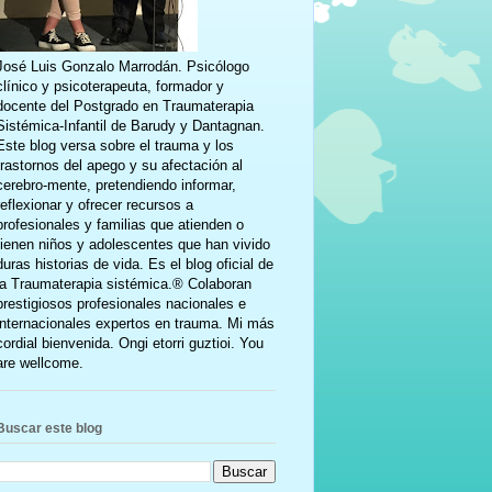
José Luis Gonzalo Marrodán. Psicólogo
clínico y psicoterapeuta, formador y
docente del Postgrado en Traumaterapia
Sistémica-Infantil de Barudy y Dantagnan.
Este blog versa sobre el trauma y los
trastornos del apego y su afectación al
cerebro-mente, pretendiendo informar,
reflexionar y ofrecer recursos a
profesionales y familias que atienden o
tienen niños y adolescentes que han vivido
duras historias de vida. Es el blog oficial de
la Traumaterapia sistémica.® Colaboran
prestigiosos profesionales nacionales e
internacionales expertos en trauma. Mi más
cordial bienvenida. Ongi etorri guztioi. You
are wellcome.
Buscar este blog