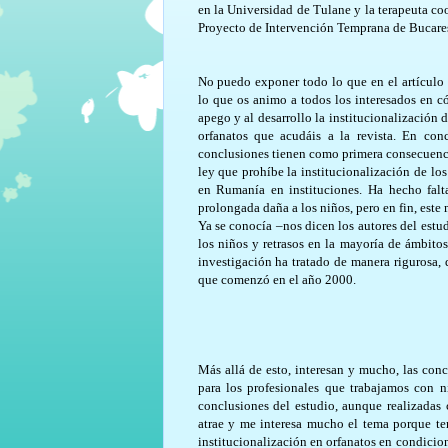
en la Universidad de Tulane y la terapeuta co
Proyecto de Intervención Temprana de Bucares
No puedo exponer todo lo que en el artículo 
lo que os animo a todos los interesados en c
apego y al desarrollo la institucionalización 
orfanatos que acudáis a la revista. En con
conclusiones tienen como primera consecuenci
ley que prohíbe la institucionalización de lo
en Rumanía en instituciones. Ha hecho falta
prolongada daña a los niños, pero en fin, est
Ya se conocía –nos dicen los autores del estu
los niños y retrasos en la mayoría de ámbitos 
investigación ha tratado de manera rigurosa, 
que comenzó en el año 2000.
Más allá de esto, interesan y mucho, las con
para los profesionales que trabajamos con n
conclusiones del estudio, aunque realizadas
atrae y me interesa mucho el tema porque ten
institucionalización en orfanatos en condici