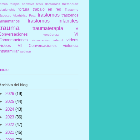
amilia
terapia narrativa
tesis doctorales
therapeutic
tortura
trabajo en red
elationship
Trastorno
trastornos
trastornos
Espectro Alcohólico Fetal
trastornos infantiles
alimentarios
trauma
traumaterapia
V
Conversaciones
VI
vergüenza
Conversaciones
videos
victimización infantil
vídeos
VII Conversaciones
violencia
intrafamiliar
webinar
Inicio
Archivo del blog
►
2026
(19)
►
2025
(44)
►
2024
(43)
►
2023
(36)
►
2022
(47)
►
2021
(46)