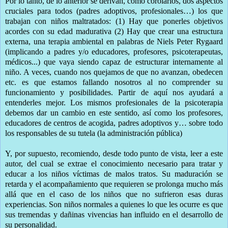
Por lo tanto, de lo anterior se derivan, como corolarios, dos aspectos
cruciales para todos (padres adoptivos, profesionales…) los que
trabajan con niños maltratados: (1) Hay que ponerles objetivos
acordes con su edad madurativa (2) Hay que crear una estructura
externa, una terapia ambiental en palabras de Niels Peter Rygaard
(implicando a padres y/o educadores, profesores, psicoterapeutas,
médicos...) que vaya siendo capaz de estructurar internamente al
niño. A veces, cuando nos quejamos de que no avanzan, obedecen
etc. es que estamos fallando nosotros al no comprender su
funcionamiento y posibilidades. Partir de aquí nos ayudará a
entenderles mejor. Los mismos profesionales de la psicoterapia
debemos dar un cambio en este sentido, así como los profesores,
educadores de centros de acogida, padres adoptivos y… sobre todo
los responsables de su tutela (la administración pública)
Y, por supuesto, recomiendo, desde todo punto de vista, leer a este
autor, del cual se extrae el conocimiento necesario para tratar y
educar a los niños víctimas de malos tratos. Su maduración se
retarda y el acompañamiento que requieren se prolonga mucho más
allá que en el caso de los niños que no sufrieron esas duras
experiencias. Son niños normales a quienes lo que les ocurre es que
sus tremendas y dañinas vivencias han influido en el desarrollo de
su personalidad.