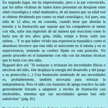
En segundo lugar, me ha impresionado, pero a la par convencido,
que los niños víctimas de malos tratos presentan un desajuste entre
edad cronológica y edad madurativa, de tal manera que su edad real
se obtiene dividiendo por cuatro su edad cronológica. Así pues, una
niña de 12 años, en mi consulta, cuando tiene que abordar la
tensión y la frustración que supone que los compañeros se metan
con ella, sufre una regresión de tal manera que reacciona como lo
haría una de tres años: grita, chilla, rompe a llorar, sufre una
rabieta… Y es que haber vivido una experiencia traumática como el
abandono favorece que esta niña se autocentre en sí misma y en su
supervivencia, teniendo su cerebro fijado en esta posición. No
puedo proceder en el tratamiento con ella con las mismas técnicas
que lo haría con otra niña.
Rygaard dice así: "Si soslayan o rechazan las necesidades físicas o
afectivas del niño, éste desplaza la energía del desarrollo y del juego
a su protección (...) Una frustración moderada de sus necesidades
es, probablemente, también necesaria para reforzar la
independencia. Pero el niño con trastorno de apego reactivo ha sido
generalmente forzado a adaptarse a niveles de frustración casi
intolerables, mientras que sus necesidades apenas han sido
satisfechas" (pág. 81)