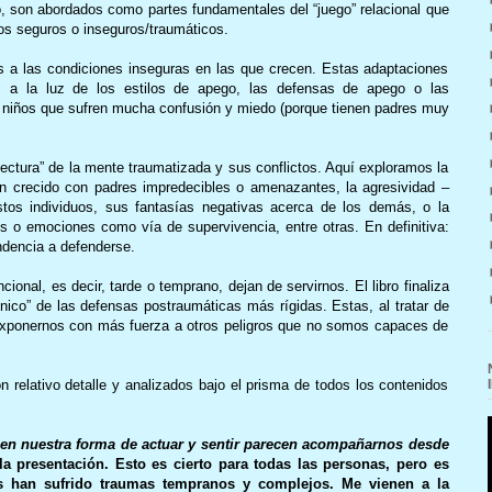
, son abordados como partes fundamentales del “juego” relacional que
nos seguros o inseguros/traumáticos.
 a las condiciones inseguras en las que crecen. Estas adaptaciones
as a la luz de los estilos de apego, las defensas de apego o las
n niños que sufren mucha confusión y miedo (porque tienen padres muy
itectura” de la mente traumatizada y sus conflictos. Aquí exploramos la
an crecido con padres impredecibles o amenazantes, la agresividad –
tos individuos, sus fantasías negativas acerca de los demás, o la
 o emociones como vía de supervivencia, entre otras. En definitiva:
endencia a defenderse.
ional, es decir, tarde o temprano, dejan de servirnos. El libro finaliza
nico” de las defensas postraumáticas más rígidas. Estas, al tratar de
 exponernos con más fuerza a otros peligros que no somos capaces de
on relativo detalle y analizados bajo el prisma de todos los contenidos
en nuestra forma de actuar y sentir parecen acompañarnos desde
la presentación. Esto es cierto para todas las personas, pero es
s han sufrido traumas tempranos y complejos. Me vienen a la