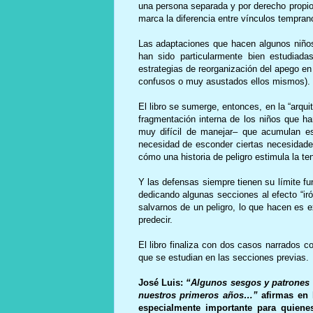
una persona separada y por derecho propio
marca la diferencia entre vínculos tempra
Las adaptaciones que hacen algunos niños
han sido particularmente bien estudiad
estrategias de reorganización del apego e
confusos o muy asustados ellos mismos).
El libro se sumerge, entonces, en la “arqu
fragmentación interna de los niños que h
muy difícil de manejar– que acumulan es
necesidad de esconder ciertas necesidades
cómo una historia de peligro estimula la t
Y las defensas siempre tienen su límite func
dedicando algunas secciones al efecto “iró
salvarnos de un peligro, lo que hacen es
predecir.
El libro finaliza con dos casos narrados c
que se estudian en las secciones previas.
José Luis:
“Algunos sesgos y patrones 
nuestros primeros años…”
afirmas en 
especialmente importante para quiene