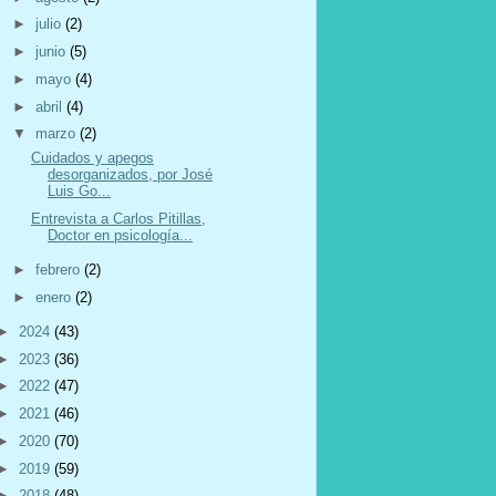
►
julio
(2)
►
junio
(5)
►
mayo
(4)
►
abril
(4)
▼
marzo
(2)
Cuidados y apegos
desorganizados, por José
Luis Go...
Entrevista a Carlos Pitillas,
Doctor en psicología...
►
febrero
(2)
►
enero
(2)
►
2024
(43)
►
2023
(36)
►
2022
(47)
►
2021
(46)
►
2020
(70)
►
2019
(59)
►
2018
(48)