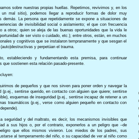
mos sobre nuestras propias huellas. Repetimos, revivimos y, en los
n mal sitio), podemos llegar a reproducir formas de dolor muy
os demás. La persona que repetidamente se expone a situaciones de
riencias de invisibilidad social o aislamiento; el que con frecuencia
o a otros; quien se aleja de las buenas oportunidades que la vida le
portunidad de ser visto o cuidado, etc.); entre otros, están, en muchos
onales y cognitivos que se instalaron tempranamente y que sesgan el
(auto)destructivas y perpetúan el trauma.
to, estableciendo y fundamentando esta premisa, para continuar
s que sostienen esta relación pasado-presente.
ncluyen:
uirimos de pequeños y que nos sirven para poner orden y navegar la
(p.ej., sentirse querido, en contacto con alguien que quiere; sentirse
ble), esquemas de inseguridad (p.ej., sentirse incapaz de retener a un
emas traumáticos (p.ej., verse como alguien pequeño en contacto con
 depende).
a seguridad y del maltrato, es decir, los mecanismos invisibles que
d a sus hijos o, por el contrario, exponerlos a un peligro que –de
peligro que ellos mismos vivieron. Los miedos de los padres, sus
ustarse al temperamento del niño, o su capacidad de ver al niño como