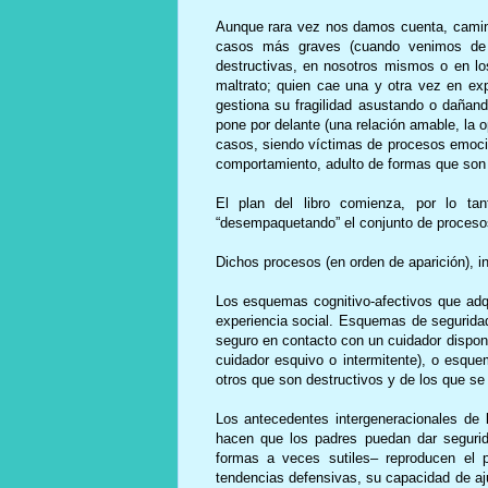
Aunque rara vez nos damos cuenta, camina
casos más graves (cuando venimos de u
destructivas, en nosotros mismos o en l
maltrato; quien cae una y otra vez en expe
gestiona su fragilidad asustando o dañand
pone por delante (una relación amable, la o
casos, siendo víctimas de procesos emoci
comportamiento, adulto de formas que son 
El plan del libro comienza, por lo tan
“desempaquetando” el conjunto de proceso
Dichos procesos (en orden de aparición), i
Los esquemas cognitivo-afectivos que adq
experiencia social. Esquemas de seguridad 
seguro en contacto con un cuidador disponi
cuidador esquivo o intermitente), o esqu
otros que son destructivos y de los que se
Los antecedentes intergeneracionales de l
hacen que los padres puedan dar segurida
formas a veces sutiles– reproducen el 
tendencias defensivas, su capacidad de aj