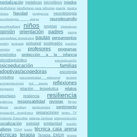
mentalización
miedos
metaforas
microlibros
mindfulness
mindfulness para niños/as
muerte
musica
Navidad
neurobiología
música
negligencia
neurodesarrollo
neurobiología. apego
niños
novelas
neurofeedback
obsesiones
opinión
orientación
padres
pareja
pautas
pensamientos
parentalidad terapéutica
polivagal
postgrados
perdón
perinatal
ppadres
profesores
programas
premios
pro
protección a la infancia
propósitos
psicodiagnóstico
psicoeducación
psicoeducación familias
adoptivas/acogedoras
psicología
evolutiva
psicomotricidad relacional
racismo
reflexiones
recomendaciones
red apega
relatos
relación terapéutica
refugiados
resiliencia
reportajes
resilencia
responsabilidad
revistas
esiliencia.
Reyes
sentimiento
Magos
sandtray
senticuentos
separaciones
separación terapéutica
series TV
síndrome Estocolmo
sistema nervioso
sobreprotección
socialización
soledad
solidaridad
suicidio
técnica caja arena
talleres
TDAH
teatro
técnicas
terapia
Terapia EMDR
terapia