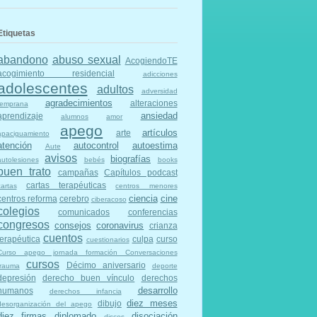
Etiquetas
abandono
abuso sexual
AcogiendoTE
acogimiento residencial
adicciones
adolescentes
adultos
adversidad
agradecimientos
alteraciones
temprana
ansiedad
aprendizaje
alumnos
amor
apego
artículos
arte
apaciguamiento
atención
autocontrol
autoestima
Aute
avisos
biografías
autolesiones
bebés
books
buen trato
campañas
Capítulos podcast
cartas terapéuticas
cartas
centros menores
ciencia
cine
centros reforma
cerebro
ciberacoso
colegios
comunicados
conferencias
congresos
consejos
coronavirus
crianza
cuentos
terapéutica
culpa
curso
cuestionarios
Curso apego jornada formación Conversaciones
cursos
Décimo aniversario
trauma
deporte
depresión
derecho buen vínculo
derechos
desarrollo
humanos
derechos infancia
diez meses
dibujo
desorganización del apego
diez firmas
diplomado
disociación
discos