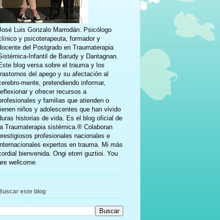
José Luis Gonzalo Marrodán. Psicólogo
clínico y psicoterapeuta, formador y
docente del Postgrado en Traumaterapia
Sistémica-Infantil de Barudy y Dantagnan.
Este blog versa sobre el trauma y los
trastornos del apego y su afectación al
cerebro-mente, pretendiendo informar,
reflexionar y ofrecer recursos a
profesionales y familias que atienden o
tienen niños y adolescentes que han vivido
duras historias de vida. Es el blog oficial de
la Traumaterapia sistémica.® Colaboran
prestigiosos profesionales nacionales e
internacionales expertos en trauma. Mi más
cordial bienvenida. Ongi etorri guztioi. You
are wellcome.
Buscar este blog