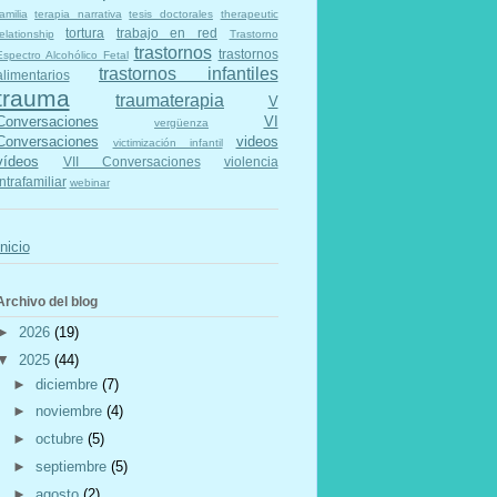
amilia
terapia narrativa
tesis doctorales
therapeutic
tortura
trabajo en red
elationship
Trastorno
trastornos
trastornos
Espectro Alcohólico Fetal
trastornos infantiles
alimentarios
trauma
traumaterapia
V
Conversaciones
VI
vergüenza
Conversaciones
videos
victimización infantil
vídeos
VII Conversaciones
violencia
intrafamiliar
webinar
Inicio
Archivo del blog
►
2026
(19)
▼
2025
(44)
►
diciembre
(7)
►
noviembre
(4)
►
octubre
(5)
►
septiembre
(5)
►
agosto
(2)