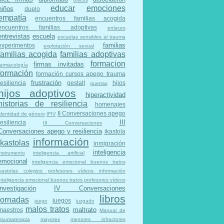
educar
emociones
niños
duelo
empatía
encuentros familias acogida
encuentros familias adoptivas
enlaces
entrevistas
escuela
escuelas sensibles al trauma
familias
experimentos
explotación sexual
familias acogida
familias adoptivas
formacion
firmas invitadas
farmacología
formación
formación cursos apego trauma
frustración
resiliencia
gestalt
hijos
guerras
hijos adoptivos
hiperactividad
historias de resiliencia
homenajes
II Conversaciones apego
identidad de género
IFIV
III
resiliencia
III Conversaciones
Conversaciones apego y resiliencia
ikastola
información
ikastolas
inmigración
inteligencia
instrumento
inteligencia artificial
emocional
inteligencia emocional buenos tratos
ikastolas colegios profesores vídeos información
inteligencia emocional buenos tratos profesores vídeos
investigación
IV Conversaciones
libros
jornadas
juegos
juego
juzgado
malos tratos
maltrato
maestros
Manual de
traumaterapia
mayores
menores infractores