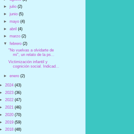
►
julio
(2)
►
junio
(5)
►
mayo
(4)
►
abril
(4)
►
marzo
(2)
▼
febrero
(2)
"No vuelvas a olvidarte de
mi", un relato de la ps...
Victimización infantil y
cognición social. Indicad...
►
enero
(2)
►
2024
(43)
►
2023
(36)
►
2022
(47)
►
2021
(46)
►
2020
(70)
►
2019
(59)
►
2018
(48)