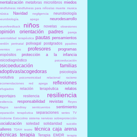
mentalización
miedos
metaforas
microlibros
mindfulness
mindfulness para niños/as
muerte
musica
Navidad
neurobiología
música
negligencia
neurodesarrollo
neurobiología. apego
niños
novelas
neurofeedback
obsesiones
opinión
orientación
padres
pareja
pautas
pensamientos
parentalidad terapéutica
polivagal
postgrados
perdón
perinatal
ppadres
profesores
programas
premios
pro
protección a la infancia
propósitos
psicodiagnóstico
psicoeducación
psicoeducación familias
adoptivas/acogedoras
psicología
evolutiva
psicomotricidad relacional
racismo
reflexiones
recomendaciones
red apega
relatos
relación terapéutica
refugiados
resiliencia
reportajes
resilencia
responsabilidad
revistas
esiliencia.
Reyes
sentimiento
Magos
sandtray
senticuentos
separaciones
separación terapéutica
series TV
síndrome Estocolmo
sistema nervioso
sobreprotección
socialización
soledad
solidaridad
suicidio
técnica caja arena
talleres
TDAH
teatro
técnicas
terapia
Terapia EMDR
terapia