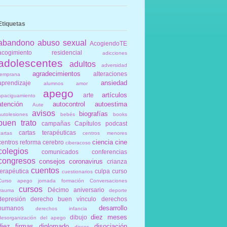
Etiquetas
abandono
abuso sexual
AcogiendoTE
acogimiento residencial
adicciones
adolescentes
adultos
adversidad
agradecimientos
alteraciones
temprana
ansiedad
aprendizaje
alumnos
amor
apego
artículos
arte
apaciguamiento
atención
autocontrol
autoestima
Aute
avisos
biografías
autolesiones
bebés
books
buen trato
campañas
Capítulos podcast
cartas terapéuticas
cartas
centros menores
ciencia
cine
centros reforma
cerebro
ciberacoso
colegios
comunicados
conferencias
congresos
consejos
coronavirus
crianza
cuentos
terapéutica
culpa
curso
cuestionarios
Curso apego jornada formación Conversaciones
cursos
Décimo aniversario
trauma
deporte
depresión
derecho buen vínculo
derechos
desarrollo
humanos
derechos infancia
diez meses
dibujo
desorganización del apego
diez firmas
diplomado
disociación
discos