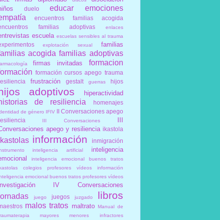
educar
emociones
niños
duelo
empatía
encuentros familias acogida
encuentros familias adoptivas
enlaces
entrevistas
escuela
escuelas sensibles al trauma
familias
experimentos
explotación sexual
familias acogida
familias adoptivas
formacion
firmas invitadas
farmacología
formación
formación cursos apego trauma
frustración
resiliencia
gestalt
hijos
guerras
hijos adoptivos
hiperactividad
historias de resiliencia
homenajes
II Conversaciones apego
identidad de género
IFIV
III
resiliencia
III Conversaciones
Conversaciones apego y resiliencia
ikastola
información
ikastolas
inmigración
inteligencia
instrumento
inteligencia artificial
emocional
inteligencia emocional buenos tratos
ikastolas colegios profesores vídeos información
inteligencia emocional buenos tratos profesores vídeos
investigación
IV Conversaciones
libros
jornadas
juegos
juego
juzgado
malos tratos
maltrato
maestros
Manual de
traumaterapia
mayores
menores infractores