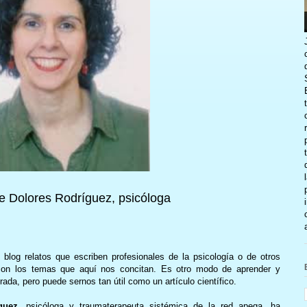
de Dolores Rodríguez, psicóloga
blog relatos que escriben profesionales de la psicología o de otros
 con los temas que aquí nos concitan. Es otro modo de aprender y
irada, pero puede sernos tan útil como un artículo científico.
guez
, psicóloga y traumaterapeuta sistémica de la red apega, ha