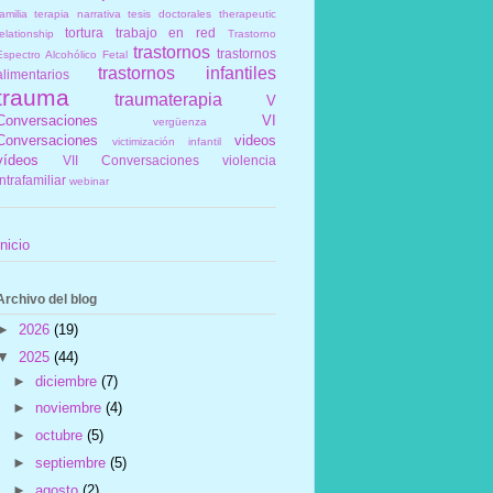
amilia
terapia narrativa
tesis doctorales
therapeutic
tortura
trabajo en red
elationship
Trastorno
trastornos
trastornos
Espectro Alcohólico Fetal
trastornos infantiles
alimentarios
trauma
traumaterapia
V
Conversaciones
VI
vergüenza
Conversaciones
videos
victimización infantil
vídeos
VII Conversaciones
violencia
intrafamiliar
webinar
Inicio
Archivo del blog
►
2026
(19)
▼
2025
(44)
►
diciembre
(7)
►
noviembre
(4)
►
octubre
(5)
►
septiembre
(5)
►
agosto
(2)