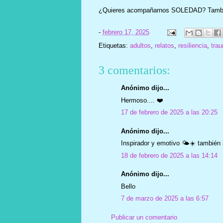
¿Quieres acompañarnos SOLEDAD? También 
-
febrero 17, 2025
Etiquetas:
adultos
,
relatos
,
resiliencia
,
tra
3 comentarios:
Anónimo dijo...
Hermoso.... ❤️
17 de febrero de 2025 a las 20:25
Anónimo dijo...
Inspirador y emotivo 🌤☀️ también
18 de febrero de 2025 a las 14:14
Anónimo dijo...
Bello
7 de marzo de 2025 a las 6:57
Publicar un comentario