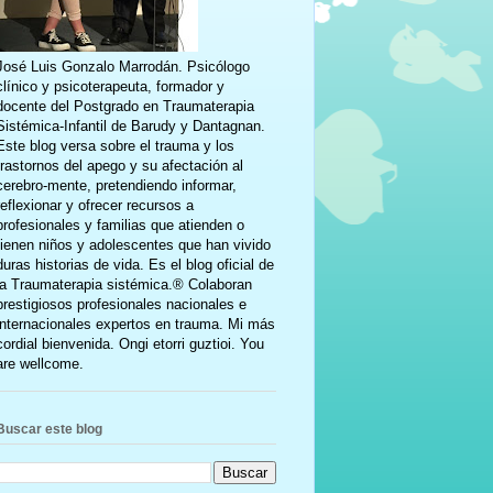
José Luis Gonzalo Marrodán. Psicólogo
clínico y psicoterapeuta, formador y
docente del Postgrado en Traumaterapia
Sistémica-Infantil de Barudy y Dantagnan.
Este blog versa sobre el trauma y los
trastornos del apego y su afectación al
cerebro-mente, pretendiendo informar,
reflexionar y ofrecer recursos a
profesionales y familias que atienden o
tienen niños y adolescentes que han vivido
duras historias de vida. Es el blog oficial de
la Traumaterapia sistémica.® Colaboran
prestigiosos profesionales nacionales e
internacionales expertos en trauma. Mi más
cordial bienvenida. Ongi etorri guztioi. You
are wellcome.
Buscar este blog