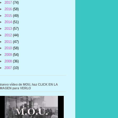
►
2017
(74)
►
2016
(58)
►
2015
(49)
►
2014
(51)
►
2013
(57)
►
2012
(44)
►
2011
(47)
►
2010
(58)
►
2009
(54)
►
2008
(36)
►
2007
(10)
Nuevo vídeo de MOU, haz CLICK EN LA
IMAGEN para VERLO