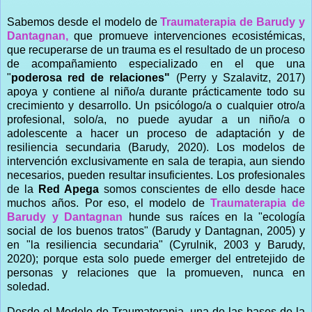
Sabemos desde el modelo de
Traumaterapia de Barudy y
Dantagnan,
que promueve intervenciones ecosistémicas,
que recuperarse de un trauma es el resultado de un proceso
de acompañamiento especializado en el que una
"
poderosa red de relaciones"
(Perry y Szalavitz, 2017)
apoya y contiene al niño/a durante prácticamente todo su
crecimiento y desarrollo. Un psicólogo/a o cualquier otro/a
profesional, solo/a, no puede ayudar a un niño/a o
adolescente a hacer un proceso de adaptación y de
resiliencia secundaria (Barudy, 2020). Los modelos de
intervención exclusivamente en sala de terapia, aun siendo
necesarios, pueden resultar insuficientes. Los profesionales
de la
Red Apega
somos conscientes de ello desde hace
muchos años. Por eso, el modelo de
Traumaterapia de
Barudy y Dantagnan
hunde sus raíces en la "ecología
social de los buenos tratos" (Barudy y Dantagnan, 2005) y
en "la resiliencia secundaria" (Cyrulnik, 2003 y Barudy,
2020); porque esta solo puede emerger del entretejido de
personas y relaciones que la promueven, nunca en
soledad.
Desde el Modelo de Traumaterapia, una de las bases de la