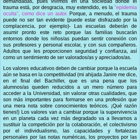
demandadas, pues vivimos en una sociedad donde el
trauma está, por desgracia, muy extendido, es la
"epidemia
oculta", como dice un autor.
Porque, a menudo, el trauma
puede no ser tan evidente (puede estar disfrazado por la
complacencia, por ejemplo)- Las escuelas deberán de
asumir pronto este reto porque las familias buscarán
entornos donde los niños/as puedan sentir conexión con
sus profesores y personal escolar, y con sus compañeros.
Adultos que les proporcionen seguridad y confianza, así
como un sentimiento de ser valorados/as y apreciados/as.
Los valores educativos deben de cambiar porque la escuela
aún se basa en la competitividad (mi ahijada Janire me dice,
en el final del Bachiller, que es una pena que los
alumnos/as queden reducidos a un mero número para
acceder a la Universidad, sin valorar otras cualidades, que
son más importantes para formarse en una profesión que
una mera nota sobre conocimientos teóricos. ¡Qué razón
tienes!) Los valores van a cambiar porque la supervivencia
en un planeta cada vez más degradado va a llevarnos a
sustituir la competición por la colaboración, el colectivismo
por el individualismo, las capacidades y fortalezas
personales por las notas numéricas, los proyectos por las