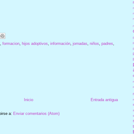
,
formacion
,
hijos adoptivos
,
información
,
jornadas
,
niños
,
padres
,
Inicio
Entrada antigua
r
birse a:
Enviar comentarios (Atom)