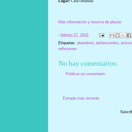
Lugar:
Casa Orlandai.
Más información y reserva de plazas
-
febrero 17, 2015
Etiquetas:
abandono
,
adolescentes
,
avisos
reflexiones
No hay comentarios:
Publicar un comentario
Entrada más reciente
Suscri