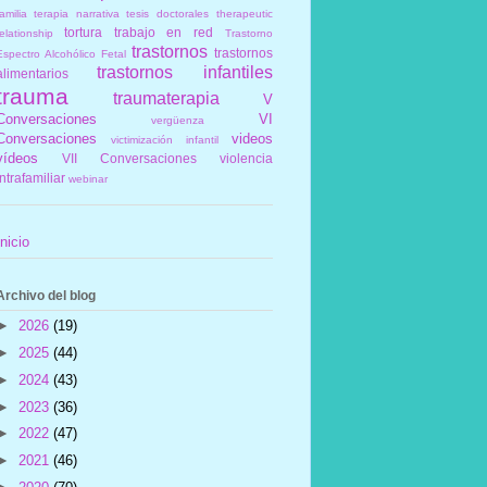
amilia
terapia narrativa
tesis doctorales
therapeutic
tortura
trabajo en red
elationship
Trastorno
trastornos
trastornos
Espectro Alcohólico Fetal
trastornos infantiles
alimentarios
trauma
traumaterapia
V
Conversaciones
VI
vergüenza
Conversaciones
videos
victimización infantil
vídeos
VII Conversaciones
violencia
intrafamiliar
webinar
Inicio
Archivo del blog
►
2026
(19)
►
2025
(44)
►
2024
(43)
►
2023
(36)
►
2022
(47)
►
2021
(46)