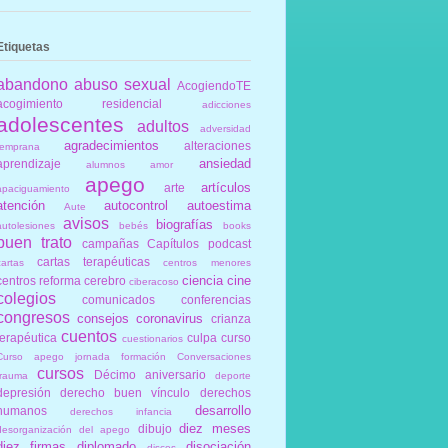
Etiquetas
abandono
abuso sexual
AcogiendoTE
acogimiento residencial
adicciones
adolescentes
adultos
adversidad
agradecimientos
alteraciones
temprana
ansiedad
aprendizaje
alumnos
amor
apego
artículos
arte
apaciguamiento
atención
autocontrol
autoestima
Aute
avisos
biografías
autolesiones
bebés
books
buen trato
campañas
Capítulos podcast
cartas terapéuticas
cartas
centros menores
ciencia
cine
centros reforma
cerebro
ciberacoso
colegios
comunicados
conferencias
congresos
consejos
coronavirus
crianza
cuentos
terapéutica
culpa
curso
cuestionarios
Curso apego jornada formación Conversaciones
cursos
Décimo aniversario
trauma
deporte
depresión
derecho buen vínculo
derechos
desarrollo
humanos
derechos infancia
diez meses
dibujo
desorganización del apego
diez firmas
diplomado
disociación
discos