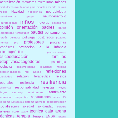
mentalización
miedos
metaforas
microlibros
mindfulness
mindfulness para niños/as
muerte
musica
Navidad
neurobiología
música
negligencia
neurodesarrollo
neurobiología. apego
niños
novelas
neurofeedback
obsesiones
opinión
orientación
padres
pareja
pautas
pensamientos
parentalidad terapéutica
polivagal
postgrados
perdón
perinatal
ppadres
profesores
programas
premios
pro
protección a la infancia
propósitos
psicodiagnóstico
psicoeducación
psicoeducación familias
adoptivas/acogedoras
psicología
evolutiva
psicomotricidad relacional
racismo
reflexiones
recomendaciones
red apega
relatos
relación terapéutica
refugiados
resiliencia
reportajes
resilencia
responsabilidad
revistas
esiliencia.
Reyes
sentimiento
Magos
sandtray
senticuentos
separaciones
separación terapéutica
series TV
síndrome Estocolmo
sistema nervioso
sobreprotección
socialización
soledad
solidaridad
suicidio
técnica caja arena
talleres
TDAH
teatro
técnicas
terapia
Terapia EMDR
terapia