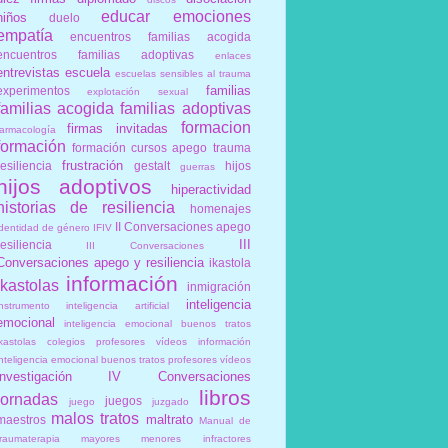
educar
emociones
niños
duelo
empatía
encuentros familias acogida
encuentros familias adoptivas
enlaces
entrevistas
escuela
escuelas sensibles al trauma
familias
experimentos
explotación sexual
familias acogida
familias adoptivas
formacion
firmas invitadas
farmacología
formación
formación cursos apego trauma
frustración
resiliencia
gestalt
hijos
guerras
hijos adoptivos
hiperactividad
historias de resiliencia
homenajes
II Conversaciones apego
identidad de género
IFIV
III
resiliencia
III Conversaciones
Conversaciones apego y resiliencia
ikastola
información
ikastolas
inmigración
inteligencia
instrumento
inteligencia artificial
emocional
inteligencia emocional buenos tratos
ikastolas colegios profesores vídeos información
inteligencia emocional buenos tratos profesores vídeos
investigación
IV Conversaciones
libros
jornadas
juegos
juego
juzgado
malos tratos
maltrato
maestros
Manual de
traumaterapia
mayores
menores infractores