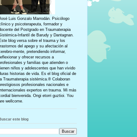
José Luis Gonzalo Marrodán. Psicólogo
clínico y psicoterapeuta, formador y
docente del Postgrado en Traumaterapia
Sistémica-Infantil de Barudy y Dantagnan.
Este blog versa sobre el trauma y los
trastornos del apego y su afectación al
cerebro-mente, pretendiendo informar,
reflexionar y ofrecer recursos a
profesionales y familias que atienden o
tienen niños y adolescentes que han vivido
duras historias de vida. Es el blog oficial de
la Traumaterapia sistémica.® Colaboran
prestigiosos profesionales nacionales e
internacionales expertos en trauma. Mi más
cordial bienvenida. Ongi etorri guztioi. You
are wellcome.
Buscar este blog