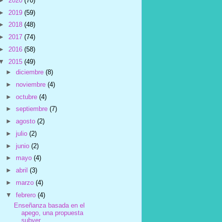
►
2020
(70)
►
2019
(59)
►
2018
(48)
►
2017
(74)
►
2016
(58)
▼
2015
(49)
►
diciembre
(8)
►
noviembre
(4)
►
octubre
(4)
►
septiembre
(7)
►
agosto
(2)
►
julio
(2)
►
junio
(2)
►
mayo
(4)
►
abril
(3)
►
marzo
(4)
▼
febrero
(4)
Enseñanza basada en el
apego, una propuesta
subver...