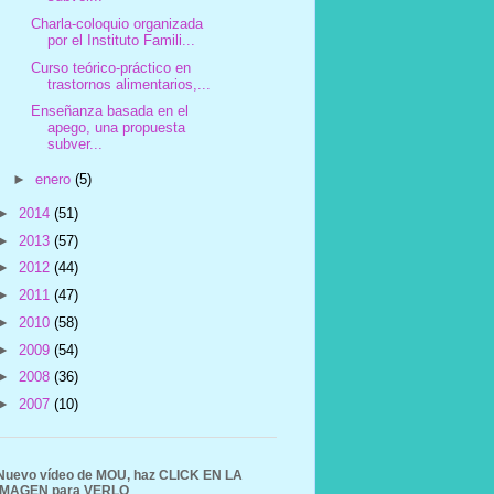
Charla-coloquio organizada
por el Instituto Famili...
Curso teórico-práctico en
trastornos alimentarios,...
Enseñanza basada en el
apego, una propuesta
subver...
►
enero
(5)
►
2014
(51)
►
2013
(57)
►
2012
(44)
►
2011
(47)
►
2010
(58)
►
2009
(54)
►
2008
(36)
►
2007
(10)
Nuevo vídeo de MOU, haz CLICK EN LA
IMAGEN para VERLO