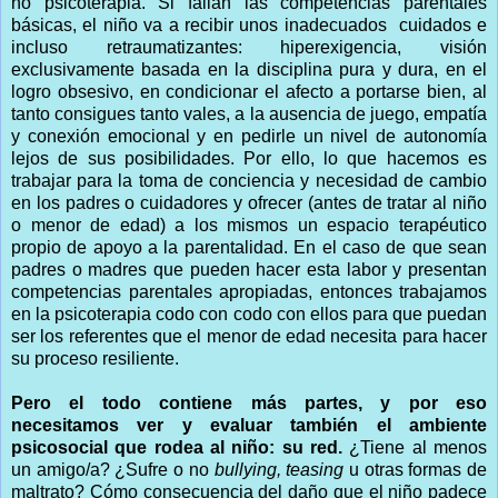
no psicoterapia. Si fallan las competencias parentales
básicas, el niño va a recibir unos inadecuados cuidados e
incluso retraumatizantes: hiperexigencia, visión
exclusivamente basada en la disciplina pura y dura, en el
logro obsesivo, en condicionar el afecto a portarse bien, al
tanto consigues tanto vales, a la ausencia de juego, empatía
y conexión emocional y en pedirle un nivel de autonomía
lejos de sus posibilidades. Por ello, lo que hacemos es
trabajar para la toma de conciencia y necesidad de cambio
en los padres o cuidadores y ofrecer (antes de tratar al niño
o menor de edad) a los mismos un espacio terapéutico
propio de apoyo a la parentalidad. En el caso de que sean
padres o madres que pueden hacer esta labor y presentan
competencias parentales apropiadas, entonces trabajamos
en la psicoterapia codo con codo con ellos para que puedan
ser los referentes que el menor de edad necesita para hacer
su proceso resiliente.
Pero el todo contiene más partes, y por eso
necesitamos ver y evaluar también el ambiente
psicosocial que rodea al niño: su red.
¿Tiene al menos
un amigo/a? ¿Sufre o no
bullying, teasing
u otras formas de
maltrato? Cómo consecuencia del daño que el niño padece