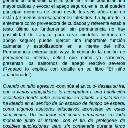
generar un ambiente familiar (con el fin de potenciar una
mayor calidez y evocar el apego seguro), en el cual pueden
participar menores de edad desde los seis años que no
están (al menos necesariamente) tutelados. La figura de la
enfermera como proveedora de cuidados y referente estable
(esto último es fundamental: sin permanencia no hay
posibilidad de trabajar para crear modelos internos de
apego seguro) puede ejercer una importante función
calmante y estabilizadora en la mente del niño.
Permanencia externa que vaya fomentando la noción de
permanencia interna, déficit que como ya sabemos,
presentan los trastornos de apego reactivo severos
(Rygaard lo explica con detalle en su libro “El niño
abandonado”)
Cuando un niño agresivo
-continúa el artículo-
desata su ira,
uno o varios trabajadores lo acompañan a una habitación
acolchada donde debe reconducir su rabieta. La sala no se
ha ideado en el sentido de un espacio de tiempo de espera,
como algunos asesores educativos aconsejan en estas
situaciones. Un cuidador del centro permanece en todo
momento junto al infante, con el fin de protegerle de
posibles autolesiones, pero sin contenerle durante largo