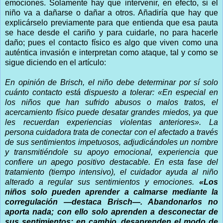
emociones. Solamente hay que intervenir, en efecto, si el
niño va a dañarse o dañar a otros. Añadiría que hay que
explicárselo previamente para que entienda que esa pauta
se hace desde el cariño y para cuidarle, no para hacerle
daño; pues el contacto físico es algo que viven como una
auténtica invasión e interpretan como ataque, tal y como se
sigue diciendo en el artículo:
En opinión de Brisch, el niño debe determinar por sí solo
cuánto contacto está dispuesto a tolerar: «En especial en
los niños que han sufrido abusos o malos tratos, el
acercamiento físico puede desatar grandes miedos, ya que
les recuerdan experiencias violentas anteriores». La
persona cuidadora trata de conectar con el afectado a través
de sus sentimientos impetuosos, adjudicándoles un nombre
y transmitiéndole su apoyo emocional, experiencia que
confiere un apego positivo destacable. En esta fase del
tratamiento (tiempo intensivo), el cuidador ayuda al niño
alterado a regular sus sentimientos y emociones.
«Los
niños solo pueden aprender a calmarse mediante la
corregulación —destaca Brisch—. Abandonarlos no
aporta nada; con ello solo aprenden a desconectar de
sus sentimientos; en cambio, desaprenden el modo de