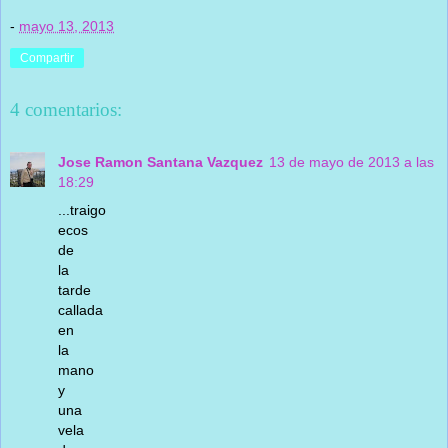
-
mayo 13, 2013
Compartir
4 comentarios:
Jose Ramon Santana Vazquez
13 de mayo de 2013 a las
18:29
...traigo
ecos
de
la
tarde
callada
en
la
mano
y
una
vela