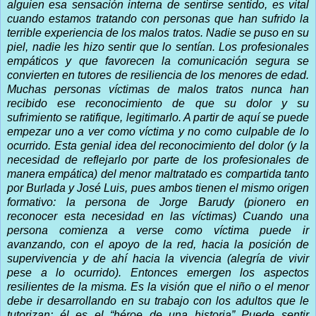
alguien esa sensación interna de sentirse sentido, es vital
cuando estamos tratando con personas que han sufrido la
terrible experiencia de los malos tratos. Nadie se puso en su
piel, nadie les hizo sentir que lo sentían. Los profesionales
empáticos y que favorecen la comunicación segura se
convierten en tutores de resiliencia de los menores de edad.
Muchas personas víctimas de malos tratos nunca han
recibido ese reconocimiento de que su dolor y su
sufrimiento se ratifique, legitimarlo. A partir de aquí se puede
empezar uno a ver como víctima y no como culpable de lo
ocurrido. Esta genial idea del reconocimiento del dolor (y la
necesidad de reflejarlo por parte de los profesionales de
manera empática) del menor maltratado es compartida tanto
por Burlada y José Luis, pues ambos tienen el mismo origen
formativo: la persona de Jorge Barudy (pionero en
reconocer esta necesidad en las víctimas) Cuando una
persona comienza a verse como víctima puede ir
avanzando, con el apoyo de la red, hacia la posición de
supervivencia y de ahí hacia la vivencia (alegría de vivir
pese a lo ocurrido). Entonces emergen los aspectos
resilientes de la misma. Es la visión que el niño o el menor
debe ir desarrollando en su trabajo con los adultos que le
tutorizan: él es el “héroe de una historia” Puede sentir