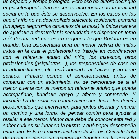
un espacio y tiempo protegido. Pero eso no quiere decir que
el psicoterapeuta trabaje con el niño ignorando la realidad
social en la que éste se desenvuelve. En los casos en los
que el niño no ha desarrollado suficiente resiliencia primaria
(un apego seguro=los cimientos de la casa) la única manera
de ayudarle a desarrollar la secundaria es disponer en torno
a él de una red que es en pequeño lo que Burlada es en
grande. Una psicoterapia para un menor víctima de malos
tratos en la cual el profesional no trabaje en coordinación
con el referente adulto del niño, los maestros, otros
profesionales (psiquiatras…), los responsables de caso en
la administración, etc. está abocada al fracaso y no tiene
sentido. Primero porque el psicoterapeuta, antes de
comenzar con un tratamiento, ha de cerciorarse de si el
menor cuenta con al menos un referente adulto que pueda
acompañarle, brindarle apoyo y afecto y contenerle. Y
también ha de estar en coordinación con todos los demás
profesionales que intervienen para juntos diseñar y marcar
un camino y una forma de pensar común para ayudar a
resiliar a ese menor. Menor que debe de conocer esta red y
saber cuál es su lugar en la misma y qué papel desempeña
cada uno. Esta red microsocial que José Luis Gonzalo trata
de impulsar desde su manera de trabajar en la consulta