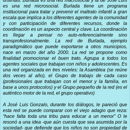
distintas: Burlada es una red macrosocial y la de José Luis
es una red microsocial. Burlada tiene un programa
institucional para tratar y prevenir el maltrato infantil a gran
escala que implica a los diferentes agentes de la comunidad
y con participación de diferentes recursos, donde la
coordinación es un aspecto central y clave. La coordinación
es llegar a pensar no auto-referencialmente sino
transprofesionalmente. La red de Burlada, ejemplo
paradigmático que puede exportarse a otros municipios,
nace en marzo del año 2000. La red se propone como
finalidad promocionar el buen trato. Agrupa a todos los
agentes sociales que trabajan con niños y adolescentes. Es
una red organizada en tres niveles: la Asamblea (se reúne
dos veces al año), el Grupo de trabajo de cada caso
(profesionales que trabajan con el menor y la familia, en
base a unos protocolos) y el Grupo pequeño de la red (es el
auténtico motor de la red, el grupo operativo)
A José Luis Gonzalo, durante los diálogos, le pareció que
esta red se puede comparar con el viejo adagio que reza:
“hace falta toda una tribu para educar a un menor” O le
resonó a una idea -que aún cuesta que sea asumida por la
sociedad- que defiende que los niños no son propiedad de