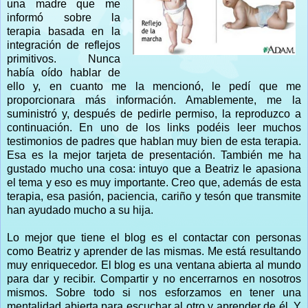
una madre que me
informó sobre la
terapia basada en la
integración de reflejos
primitivos. Nunca
había oído hablar de
ello y, en cuanto me la mencionó, le pedí que me
proporcionara más información. Amablemente, me la
suministró y, después de pedirle permiso, la reproduzco a
continuación. En uno de los links podéis leer muchos
testimonios de padres que hablan muy bien de esta terapia.
Esa es la mejor tarjeta de presentación. También me ha
gustado mucho una cosa: intuyo que a Beatriz le apasiona
el tema y eso es muy importante. Creo que, además de esta
terapia, esa pasión, paciencia, cariño y tesón que transmite
han ayudado mucho a su hija.
Lo mejor que tiene el blog es el contactar con personas
como Beatriz y aprender de las mismas. Me está resultando
muy enriquecedor. El blog es una ventana abierta al mundo
para dar y recibir. Compartir y no encerrarnos en nosotros
mismos. Sobre todo si nos esforzamos en tener una
mentalidad abierta para escuchar al otro y aprender de él.
Y