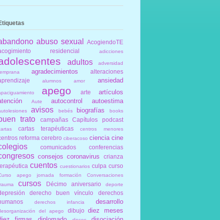
Etiquetas
abandono
abuso sexual
AcogiendoTE
acogimiento residencial
adicciones
adolescentes
adultos
adversidad
agradecimientos
alteraciones
temprana
ansiedad
aprendizaje
alumnos
amor
apego
artículos
arte
apaciguamiento
atención
autocontrol
autoestima
Aute
avisos
biografías
autolesiones
bebés
books
buen trato
campañas
Capítulos podcast
cartas terapéuticas
cartas
centros menores
ciencia
cine
centros reforma
cerebro
ciberacoso
colegios
comunicados
conferencias
congresos
consejos
coronavirus
crianza
cuentos
terapéutica
culpa
curso
cuestionarios
Curso apego jornada formación Conversaciones
cursos
Décimo aniversario
trauma
deporte
depresión
derecho buen vínculo
derechos
desarrollo
humanos
derechos infancia
diez meses
dibujo
desorganización del apego
diez firmas
diplomado
disociación
discos