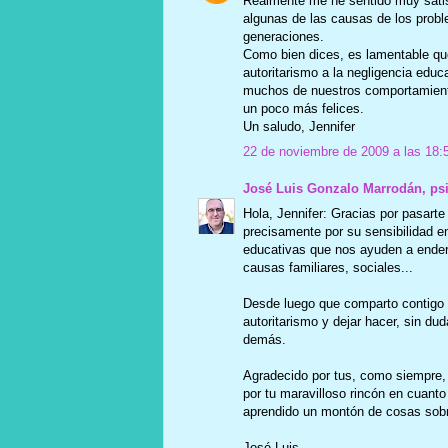
Realmente me he sentido muy satisf
algunas de las causas de los prob
generaciones.
Como bien dices, es lamentable qu
autoritarismo a la negligencia edu
muchos de nuestros comportamiento
un poco más felices.
Un saludo, Jennifer
22 de noviembre de 2009 a las 18:
José Luis Gonzalo Marrodán, ps
Hola, Jennifer: Gracias por pasarte
precisamente por su sensibilidad en
educativas que nos ayuden a ender
causas familiares, sociales...
Desde luego que comparto contigo t
autoritarismo y dejar hacer, sin d
demás.
Agradecido por tus, como siempre, 
por tu maravilloso rincón en cuant
aprendido un montón de cosas sobr
José Luis