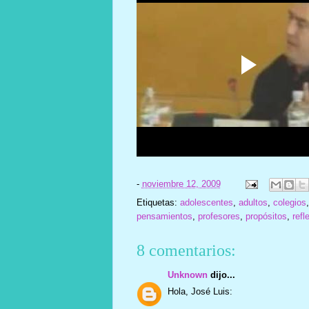
-
noviembre 12, 2009
Etiquetas:
adolescentes
,
adultos
,
colegios
pensamientos
,
profesores
,
propósitos
,
refl
8 comentarios:
Unknown
dijo...
Hola, José Luis: