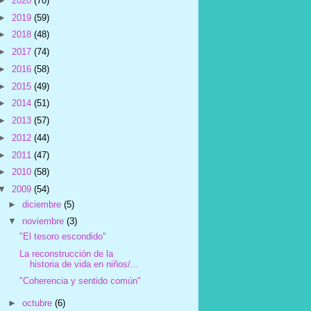
►
2020
(70)
►
2019
(59)
►
2018
(48)
►
2017
(74)
►
2016
(58)
►
2015
(49)
►
2014
(51)
►
2013
(57)
►
2012
(44)
►
2011
(47)
►
2010
(58)
▼
2009
(54)
►
diciembre
(5)
▼
noviembre
(3)
"El tesoro escondido"
La reconstrucción de la
historia de vida en niños/...
"Coherencia y sentido común"
►
octubre
(6)