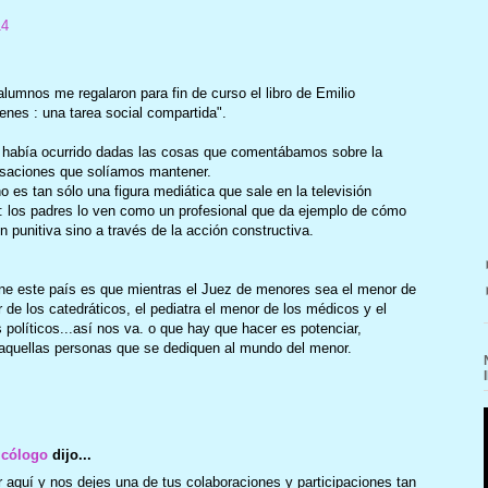
14
lumnos me regalaron para fin de curso el libro de Emilio
enes : una tarea social compartida".
había ocurrido dadas las cosas que comentábamos sobre la
ersaciones que solíamos mantener.
o es tan sólo una figura mediática que sale en la televisión
l: los padres lo ven como un profesional que da ejemplo de cómo
n punitiva sino a través de la acción constructiva.
ene este país es que mientras el Juez de menores sea el menor de
 de los catedráticos, el pediatra el menor de los médicos y el
 políticos...así nos va. o que hay que hacer es potenciar,
aquellas personas que se dediquen al mundo del menor.
icólogo
dijo...
 aquí y nos dejes una de tus colaboraciones y participaciones tan