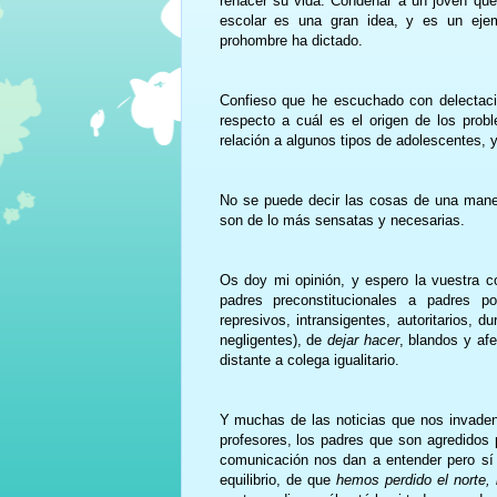
rehacer su vida. Condenar a un joven que
escolar es una gran idea, y es un eje
prohombre ha dictado.
Confieso que he escuchado con delectaci
respecto a cuál es el origen de los pro
relación a algunos tipos de adolescentes, 
No se puede decir las cosas de una manera
son de lo más sensatas y necesarias.
Os doy mi opinión, y espero la vuestra 
padres preconstitucionales a padres po
represivos, intransigentes, autoritarios,
negligentes), de
dejar hacer
, blandos y af
distante a colega igualitario.
Y muchas de las noticias que nos invaden r
profesores, los padres que son agredidos 
comunicación nos dan a entender pero sí
equilibrio, de que
hemos perdido el norte,