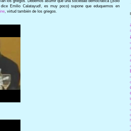
ecían los griegos. Debemos asumir que una sociedad democrática (¡sólo
 dice Emilio Calatayud!, es muy poco) supone que eduquemos en
ine
, virtud también de los griegos.