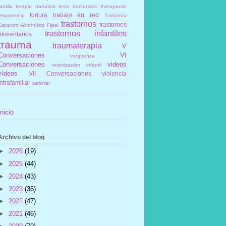
amilia
terapia narrativa
tesis doctorales
therapeutic
tortura
trabajo en red
elationship
Trastorno
trastornos
trastornos
Espectro Alcohólico Fetal
trastornos infantiles
alimentarios
trauma
traumaterapia
V
Conversaciones
VI
vergüenza
Conversaciones
videos
victimización infantil
vídeos
VII Conversaciones
violencia
intrafamiliar
webinar
Inicio
Archivo del blog
►
2026
(19)
►
2025
(44)
►
2024
(43)
►
2023
(36)
►
2022
(47)
►
2021
(46)