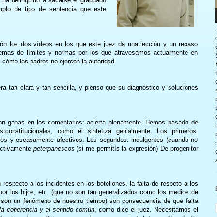
 ha delinquido a sacarse el graduado
mplo de tipo de sentencia que este
ón los dos vídeos en los que este juez da una lección y un repaso
blemas de límites y normas por los que atravesamos actualmente en
y cómo los padres no ejercen la autoridad.
 tan clara y tan sencilla, y pienso que su diagnóstico y soluciones
con ganas en los comentarios: acierta plenamente. Hemos pasado de
stconstitucionales, como él sintetiza genialmente. Los primeros:
 duros y escasamente afectivos. Los segundos: indulgentes (cuando no
ectivamente
peterpanescos
(si me permitís la expresión) De progenitor
especto a los incidentes en los botellones, la falta de respeto a los
por los hijos, etc. (que no son tan generalizados como los medios de
 son un fenómeno de nuestro tiempo) son consecuencia de que falta
 la coherencia y el sentido común
, como dice el juez. Necesitamos el