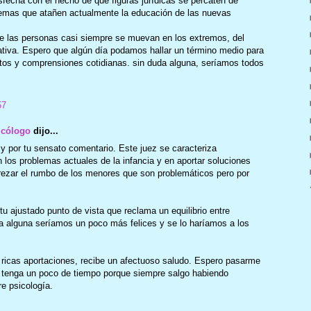
echa con el hecho de que figuras jurídicas se percaten de
lemas que atañen actualmente la educación de las nuevas
e las personas casi siempre se muevan en los extremos, del
cativa. Espero que algún día podamos hallar un término medio para
s y comprensiones cotidianas. sin duda alguna, seríamos todos
57
icólogo
dijo...
 y por tu sensato comentario. Este juez se caracteriza
 los problemas actuales de la infancia y en aportar soluciones
ezar el rumbo de los menores que son problemáticos pero por
u ajustado punto de vista que reclama un equilibrio entre
uda alguna seríamos un poco más felices y se lo haríamos a los
ricas aportaciones, recibe un afectuoso saludo. Espero pasarme
o tenga un poco de tiempo porque siempre salgo habiendo
e psicología.