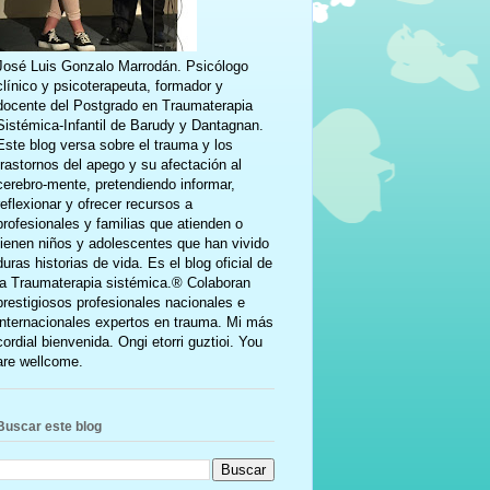
José Luis Gonzalo Marrodán. Psicólogo
clínico y psicoterapeuta, formador y
docente del Postgrado en Traumaterapia
Sistémica-Infantil de Barudy y Dantagnan.
Este blog versa sobre el trauma y los
trastornos del apego y su afectación al
cerebro-mente, pretendiendo informar,
reflexionar y ofrecer recursos a
profesionales y familias que atienden o
tienen niños y adolescentes que han vivido
duras historias de vida. Es el blog oficial de
la Traumaterapia sistémica.® Colaboran
prestigiosos profesionales nacionales e
internacionales expertos en trauma. Mi más
cordial bienvenida. Ongi etorri guztioi. You
are wellcome.
Buscar este blog