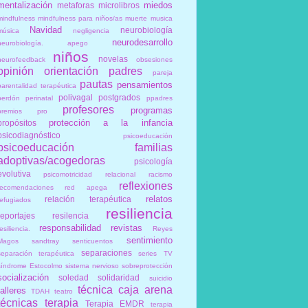
mentalización
miedos
metaforas
microlibros
mindfulness
mindfulness para niños/as
muerte
musica
Navidad
neurobiología
música
negligencia
neurodesarrollo
neurobiología. apego
niños
novelas
neurofeedback
obsesiones
opinión
orientación
padres
pareja
pautas
pensamientos
parentalidad terapéutica
polivagal
postgrados
perdón
perinatal
ppadres
profesores
programas
premios
pro
protección a la infancia
propósitos
psicodiagnóstico
psicoeducación
psicoeducación familias
adoptivas/acogedoras
psicología
evolutiva
psicomotricidad relacional
racismo
reflexiones
recomendaciones
red apega
relatos
relación terapéutica
refugiados
resiliencia
reportajes
resilencia
responsabilidad
revistas
esiliencia.
Reyes
sentimiento
Magos
sandtray
senticuentos
separaciones
separación terapéutica
series TV
síndrome Estocolmo
sistema nervioso
sobreprotección
socialización
soledad
solidaridad
suicidio
técnica caja arena
talleres
TDAH
teatro
técnicas
terapia
Terapia EMDR
terapia