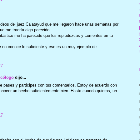
f
r
vídeos del juez Calatayud que me llegaron hace unas semanas por
ue me traería algo parecido.
ntástico me ha parecido que los reproduzcas y comentes en tu
e no conoce lo suficiente y ese es un muy ejemplo de
27
icólogo
dijo...
e pases y participes con tus comentarios. Estoy de acuerdo con
conocer un hecho suficientemente bien. Hasta cuando quieras, un
17