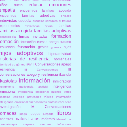
educar
emociones
niños
duelo
empatía
encuentros familias acogida
encuentros familias adoptivas
enlaces
entrevistas
escuela
escuelas sensibles al trauma
familias
experimentos
explotación sexual
familias acogida
familias adoptivas
formacion
firmas invitadas
farmacología
formación
formación cursos apego trauma
frustración
resiliencia
gestalt
hijos
guerras
hijos adoptivos
hiperactividad
historias de resiliencia
homenajes
II Conversaciones apego
identidad de género
IFIV
III
resiliencia
III Conversaciones
Conversaciones apego y resiliencia
ikastola
información
ikastolas
inmigración
inteligencia
instrumento
inteligencia artificial
emocional
inteligencia emocional buenos tratos
ikastolas colegios profesores vídeos información
inteligencia emocional buenos tratos profesores vídeos
investigación
IV Conversaciones
libros
jornadas
juegos
juego
juzgado
malos tratos
maltrato
maestros
Manual de
traumaterapia
mayores
menores infractores