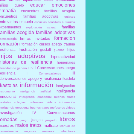
educar
emociones
niños
duelo
empatía
encuentros familias acogida
encuentros familias adoptivas
enlaces
entrevistas
escuela
escuelas sensibles al trauma
familias
experimentos
explotación sexual
familias acogida
familias adoptivas
formacion
firmas invitadas
farmacología
formación
formación cursos apego trauma
frustración
resiliencia
gestalt
hijos
guerras
hijos adoptivos
hiperactividad
historias de resiliencia
homenajes
II Conversaciones apego
identidad de género
IFIV
III
resiliencia
III Conversaciones
Conversaciones apego y resiliencia
ikastola
información
ikastolas
inmigración
inteligencia
instrumento
inteligencia artificial
emocional
inteligencia emocional buenos tratos
ikastolas colegios profesores vídeos información
inteligencia emocional buenos tratos profesores vídeos
investigación
IV Conversaciones
libros
jornadas
juegos
juego
juzgado
malos tratos
maltrato
maestros
Manual de
traumaterapia
mayores
menores infractores