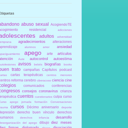
Etiquetas
abandono
abuso sexual
AcogiendoTE
acogimiento residencial
adicciones
adolescentes
adultos
adversidad
agradecimientos
alteraciones
temprana
ansiedad
aprendizaje
alumnos
amor
apego
artículos
arte
apaciguamiento
atención
autocontrol
autoestima
Aute
avisos
biografías
autolesiones
bebés
books
buen trato
campañas
Capítulos podcast
cartas terapéuticas
cartas
centros menores
ciencia
cine
centros reforma
cerebro
ciberacoso
colegios
comunicados
conferencias
congresos
consejos
coronavirus
crianza
cuentos
terapéutica
culpa
curso
cuestionarios
Curso apego jornada formación Conversaciones
cursos
Décimo aniversario
trauma
deporte
depresión
derecho buen vínculo
derechos
desarrollo
humanos
derechos infancia
diez meses
dibujo
desorganización del apego
diez firmas
diplomado
disociación
discos