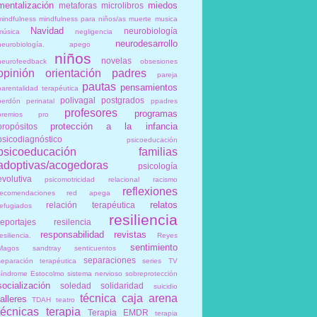
mentalización
miedos
metaforas
microlibros
mindfulness
mindfulness para niños/as
muerte
musica
Navidad
neurobiología
música
negligencia
neurodesarrollo
neurobiología. apego
niños
novelas
neurofeedback
obsesiones
opinión
orientación
padres
pareja
pautas
pensamientos
parentalidad terapéutica
polivagal
postgrados
perdón
perinatal
ppadres
profesores
programas
premios
pro
protección a la infancia
propósitos
psicodiagnóstico
psicoeducación
psicoeducación familias
adoptivas/acogedoras
psicología
evolutiva
psicomotricidad relacional
racismo
reflexiones
recomendaciones
red apega
relatos
relación terapéutica
refugiados
resiliencia
reportajes
resilencia
responsabilidad
revistas
esiliencia.
Reyes
sentimiento
Magos
sandtray
senticuentos
separaciones
separación terapéutica
series TV
síndrome Estocolmo
sistema nervioso
sobreprotección
socialización
soledad
solidaridad
suicidio
técnica caja arena
talleres
TDAH
teatro
técnicas
terapia
Terapia EMDR
terapia