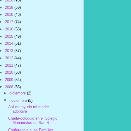
►
2020
(70)
►
2019
(59)
►
2018
(48)
►
2017
(74)
►
2016
(58)
►
2015
(49)
►
2014
(51)
►
2013
(57)
►
2012
(44)
►
2011
(47)
►
2010
(58)
►
2009
(54)
▼
2008
(36)
►
diciembre
(2)
▼
noviembre
(5)
Así me ayudó mi madre
adoptiva
Charla-coloquio en el Colegio
Marianistas de San S...
Conferencia a las Familias