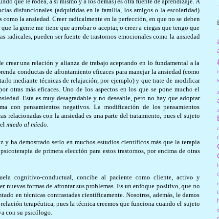
ndo que le rodea, a sí mismo y a los demás) es otra fuente de aprendizaje. A
cias disfuncionales (adquiridas en la familia, los amigos o la escolaridad)
 como la ansiedad. Creer radicalmente en la perfección, en que no se deben
o que la gente me tiene que aprobar o aceptar, o creer a ciegas que tengo que
as radicales, pueden ser fuente de trastornos emocionales como la ansiedad
e crear una relación y alianza de trabajo aceptando en lo fundamental a la
aprenda conductas de afrontamiento eficaces para manejar la ansiedad (como
arlo mediante técnicas de relajación, por ejemplo) y que trate de modificar
 por otras más eficaces. Uno de los aspectos en los que se pone mucho el
nsiedad. Esta es muy desagradable y no deseable, pero no hay que adoptar
sma con pensamientos negativos. La modificación de los pensamientos
cas relacionadas con la ansiedad es una parte del tratamiento, pues el sujeto
 el
miedo al miedo
.
az y ha demostrado serlo en muchos estudios científicos más que la terapia
psicoterapia de primera elección para estos trastornos, por encima de otras
uela cognitivo-conductual, concibe al paciente como cliente, activo y
er nuevas formas de afrontar sus problemas. Es un enfoque positivo, que no
tado en técnicas contrastadas científicamente. Nosotros, además, le damos
a relación terapéutica, pues la técnica creemos que funciona cuando el sujeto
va con su psicólogo.