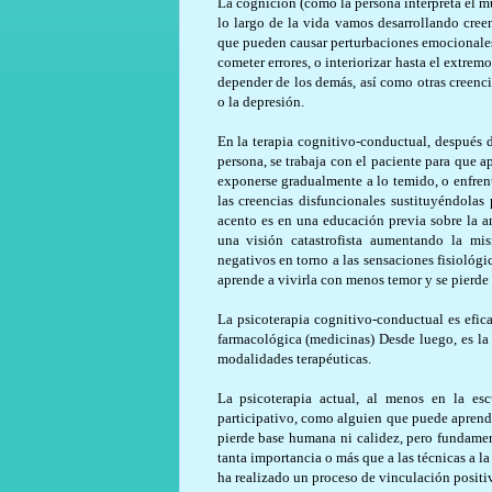
La cognición (cómo la persona interpreta el mu
lo largo de la vida vamos desarrollando creen
que pueden causar perturbaciones emocionales
cometer errores, o interiorizar hasta el extrem
depender de los demás, así como otras creenci
o la depresión.
En la terapia cognitivo-conductual, después d
persona, se trabaja con el paciente para que 
exponerse gradualmente a lo temido, o enfrent
las creencias disfuncionales sustituyéndolas
acento es en una educación previa sobre la a
una visión catastrofista aumentando la mi
negativos en torno a las sensaciones fisiológi
aprende a vivirla con menos temor y se pierde
La psicoterapia cognitivo-conductual es efic
farmacológica (medicinas) Desde luego, es la 
modalidades terapéuticas.
La psicoterapia actual, al menos en la esc
participativo, como alguien que puede aprend
pierde base humana ni calidez, pero fundamen
tanta importancia o más que a las técnicas a l
ha realizado un proceso de vinculación positi