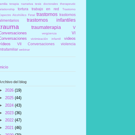
amilia
terapia narrativa
tesis doctorales
therapeutic
tortura
trabajo en red
elationship
Trastorno
trastornos
trastornos
Espectro Alcohólico Fetal
trastornos infantiles
alimentarios
trauma
traumaterapia
V
Conversaciones
VI
vergüenza
Conversaciones
videos
victimización infantil
vídeos
VII Conversaciones
violencia
intrafamiliar
webinar
Inicio
Archivo del blog
►
2026
(19)
►
2025
(44)
►
2024
(43)
►
2023
(36)
►
2022
(47)
►
2021
(46)