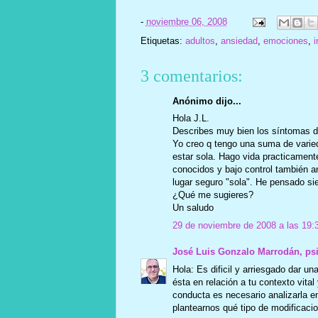
-
noviembre 06, 2008
Etiquetas:
adultos
,
ansiedad
,
emociones
,
i
3 comentarios:
Anónimo dijo...
Hola J.L.
Describes muy bien los síntomas de
Yo creo q tengo una suma de varied
estar sola. Hago vida practicamen
conocidos y bajo control también a
lugar seguro "sola". He pensado s
¿Qué me sugieres?
Un saludo
29 de noviembre de 2008 a las 19:
José Luis Gonzalo Marrodán, ps
Hola: Es dificil y arriesgado dar u
ésta en relación a tu contexto vital 
conducta es necesario analizarla 
plantearnos qué tipo de modificaci