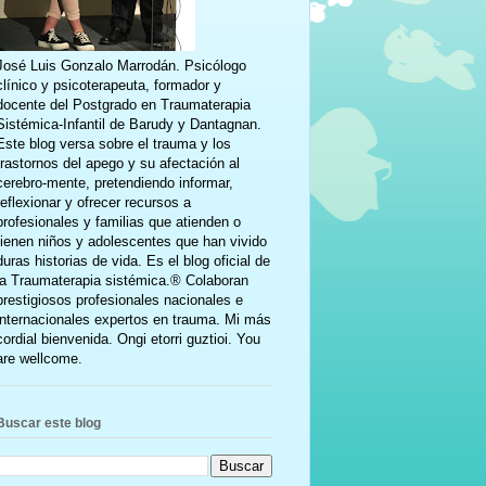
José Luis Gonzalo Marrodán. Psicólogo
clínico y psicoterapeuta, formador y
docente del Postgrado en Traumaterapia
Sistémica-Infantil de Barudy y Dantagnan.
Este blog versa sobre el trauma y los
trastornos del apego y su afectación al
cerebro-mente, pretendiendo informar,
reflexionar y ofrecer recursos a
profesionales y familias que atienden o
tienen niños y adolescentes que han vivido
duras historias de vida. Es el blog oficial de
la Traumaterapia sistémica.® Colaboran
prestigiosos profesionales nacionales e
internacionales expertos en trauma. Mi más
cordial bienvenida. Ongi etorri guztioi. You
are wellcome.
Buscar este blog