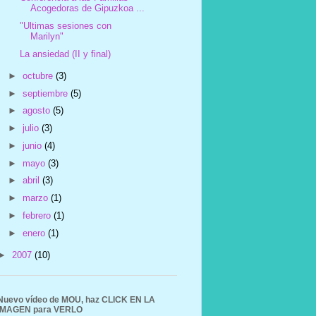
Acogedoras de Gipuzkoa ...
"Ultimas sesiones con
Marilyn"
La ansiedad (II y final)
►
octubre
(3)
►
septiembre
(5)
►
agosto
(5)
►
julio
(3)
►
junio
(4)
►
mayo
(3)
►
abril
(3)
►
marzo
(1)
►
febrero
(1)
►
enero
(1)
►
2007
(10)
Nuevo vídeo de MOU, haz CLICK EN LA
IMAGEN para VERLO