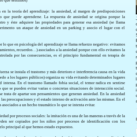
lo que sentimos)
 en la teoría del aprendizaje: la ansiedad, al margen de predisposiciones
mo que puede aprenderse. La respuesta de ansiedad se origina porque la
tro y éste adquiere las propiedades para generar esa ansiedad (se llama
perimento un ataque de ansiedad en un parking y asocio el lugar con el
r lo que en psicología del aprendizaje se llama refuerzo negativo: evitamos
nsamientos, recuerdos…) asociados a la ansiedad porque con ello evitamos la
trolada por las consecuencias, es el principio fundamental en terapia de
erza se instala el trastorno y más deterioro e interferencia causa en la vida
iedo a los lugares públicos) organiza su vida evitando determinados lugares
d intensa. En el trastorno llamado fobia social, el temor radica en sentirse
que se pueden evitar varias o concretas situaciones de interacción social.
se trata de apartar son pensamientos que generan ansiedad. En la ansiedad
 las preocupaciones y el estado intenso de activación ante las mismas. En el
 asociados a un hecho traumático lo que se intenta evitar.
edad por procesos sociales: la imitación es una de las maneras a través de la
den ser copiados por los niños por procesos de identificación con los
elo principal al que hemos estado expuestos.