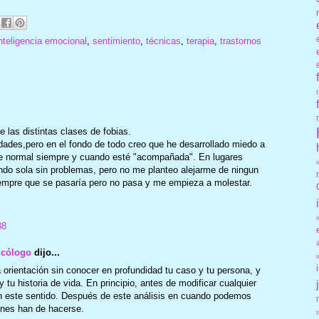
nteligencia emocional
,
sentimiento
,
técnicas
,
terapia
,
trastornos
 las distintas clases de fobias.
ades,pero en el fondo de todo creo que he desarrollado miedo a
te normal siempre y cuando esté "acompañada". En lugares
ndo sola sin problemas, pero no me planteo alejarme de ningun
iempre que se pasaría pero no pasa y me empieza a molestar.
38
icólogo
dijo...
na orientación sin conocer en profundidad tu caso y tu persona, y
y tu historia de vida. En principio, antes de modificar cualquier
en este sentido. Después de este análisis en cuando podemos
ones han de hacerse.