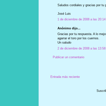
Saludos cordiales y gracias por tu p
José Luis
1 de diciembre de 2008 a las 20:14
Anónimo dijo...
Gracias por tu respuesta. A lo mej
agarrar el toro por los cuernos.
Un saludo
2 de diciembre de 2008 a las 13:58
Publicar un comentario
Entrada más reciente
Suscri