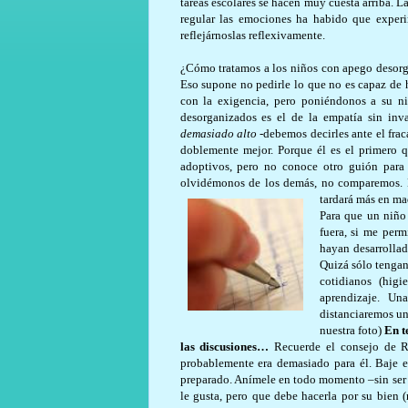
tareas escolares se hacen muy cuesta arriba. 
regular las emociones ha habido que exper
reflejárnoslas reflexivamente.
¿Cómo tratamos a los niños con apego desorg
Eso supone no pedirle lo que no es capaz de h
con la exigencia, pero poniéndonos a su niv
desorganizados es el de la empatía sin in
demasiado alto -
debemos decirles ante el frac
doblemente mejor. Porque él es el primero q
adoptivos, pero no conoce otro guión para 
olvidémonos de los demás, no comparemos. Es
tardará más en ma
Para que un niño
fuera, si me per
hayan desarrolla
Quizá sólo tengan
cotidianos (hig
aprendizaje. U
distanciaremos un
nuestra foto)
En te
las discusiones…
Recuerde el consejo de Ry
probablemente era demasiado para él. Baje e
preparado. Anímele en todo momento –sin ser 
le gusta, pero que debe hacerla por su bien (