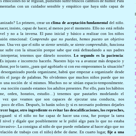
Las emociones no se regulan, pudiendo sufrir bruscos cambios de humor. Para
imentarlas con un cuidador sensible y empático que haya sido capaz de
anizado? Lo primero, crear un
clima de aceptación fundamental
del niño.
acer, insisto, capaz de hacer, al menos por el momento. Ello no está reñido
el y no a la inversa. El paso inicial y básico a realizar con los niños
vasión emocional:
Comprendo que no puedas, hemos puesto un objetivo
aso
.
Una vez que el niño se
siente sentido
, se
siente comprendido
, funciona
ue sufre con la situación porque sabe que está defraudando a sus padres
interpretar, tenemos que dárselo nosotros.
Lo segundo es la paciencia
:
 injusto e incorrecto hacerlo. Nuestro hijo va a avanzar más despacio y
durar, por lo tanto, ¿para qué agobiarlo si con eso empeora
mos la situación?
 desorganizado pueda organizarse, habrá que empezar a organizarle desde
mitís el juego de palabras. No olvidemos que muchos niños puede que no
do una noción de sí mismos. Muchos no se sitúan espacio-temporalmente.
 esa noción cuando estamos los adultos presentes. Por ello, para los hábitos
iene, orden, horarios, estudio…) tenemos que pautarles modelando el
na vez que veamos que son capaces de ejecutar una conducta, nos
 poco de ellos. Después, lo harán solos (y si es necesario podemos dejarles
rcer lugar, otro ingrediente es evitar las descalificaciones, los reproches,
gaard: si el niño no fue capaz de hacer una cosa, fue porque la tarea
l nivel y dígale que posiblemente se le pidió algo para lo que no estaba
invasivo-. La consigna al niño de que puede enfadarse al hacer algo que no
relación de trabajo con el niño) debe de darse. En cuarto lugar,
fije a una