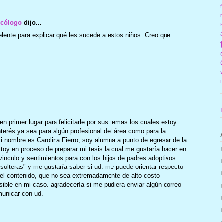
f
r
icólogo
dijo...
ente para explicar qué les sucede a estos niños. Creo que
en primer lugar para felicitarle por sus temas los cuales estoy
terés ya sea para algún profesional del área como para la
 nombre es Carolina Fierro, soy alumna a punto de egresar de la
stoy en proceso de preparar mi tesis la cual me gustaría hacer en
l vinculo y sentimientos para con los hijos de padres adoptivos
solteras" y me gustaría saber si ud. me puede orientar respecto
n el contenido, que no sea extremadamente de alto costo
ble en mi caso. agradecería si me pudiera enviar algún correo
unicar con ud.