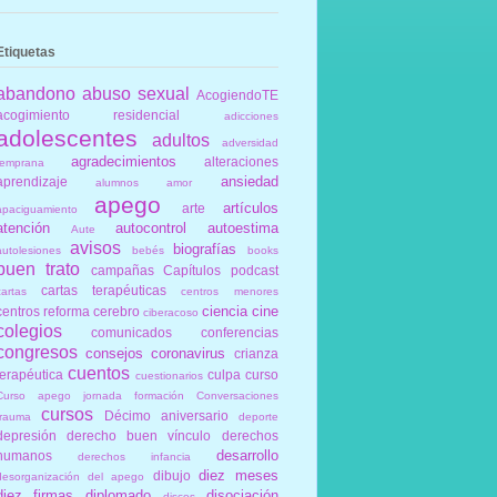
Etiquetas
abandono
abuso sexual
AcogiendoTE
acogimiento residencial
adicciones
adolescentes
adultos
adversidad
agradecimientos
alteraciones
temprana
ansiedad
aprendizaje
alumnos
amor
apego
artículos
arte
apaciguamiento
atención
autocontrol
autoestima
Aute
avisos
biografías
autolesiones
bebés
books
buen trato
campañas
Capítulos podcast
cartas terapéuticas
cartas
centros menores
ciencia
cine
centros reforma
cerebro
ciberacoso
colegios
comunicados
conferencias
congresos
consejos
coronavirus
crianza
cuentos
terapéutica
culpa
curso
cuestionarios
Curso apego jornada formación Conversaciones
cursos
Décimo aniversario
trauma
deporte
depresión
derecho buen vínculo
derechos
desarrollo
humanos
derechos infancia
diez meses
dibujo
desorganización del apego
diez firmas
diplomado
disociación
discos