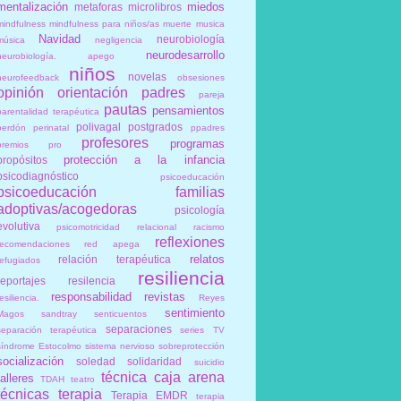
mentalización
miedos
metaforas
microlibros
mindfulness
mindfulness para niños/as
muerte
musica
Navidad
neurobiología
música
negligencia
neurodesarrollo
neurobiología. apego
niños
novelas
neurofeedback
obsesiones
opinión
orientación
padres
pareja
pautas
pensamientos
parentalidad terapéutica
polivagal
postgrados
perdón
perinatal
ppadres
profesores
programas
premios
pro
protección a la infancia
propósitos
psicodiagnóstico
psicoeducación
psicoeducación familias
adoptivas/acogedoras
psicología
evolutiva
psicomotricidad relacional
racismo
reflexiones
recomendaciones
red apega
relatos
relación terapéutica
refugiados
resiliencia
reportajes
resilencia
responsabilidad
revistas
esiliencia.
Reyes
sentimiento
Magos
sandtray
senticuentos
separaciones
separación terapéutica
series TV
síndrome Estocolmo
sistema nervioso
sobreprotección
socialización
soledad
solidaridad
suicidio
técnica caja arena
talleres
TDAH
teatro
técnicas
terapia
Terapia EMDR
terapia