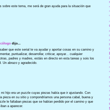
 sobre este tema, me será de gran ayuda para la situación que
icólogo
dijo...
aber que este serial te va ayudar y aportar cosas en su camino y
tar, puntualizar, desarrollar, criticar, apoyar... cualquier
tras, padres y madres, estáis en directo en esta tareas y sois los
ad. Un abrazo y agradecido.
r
i hijo era un puzzle cuyas piezas había que ir ajustando. Con
a pieza en su sitio y compondríamos una persona cabal, buena y
uzzle le faltaban piezas que se habían perdido por el camino y que
iban a aparecer.