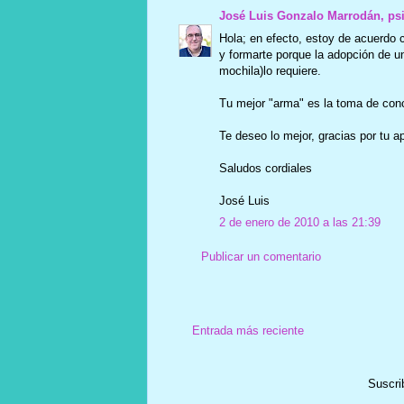
José Luis Gonzalo Marrodán, ps
Hola; en efecto, estoy de acuerdo 
y formarte porque la adopción de u
mochila)lo requiere.
Tu mejor "arma" es la toma de conc
Te deseo lo mejor, gracias por tu a
Saludos cordiales
José Luis
2 de enero de 2010 a las 21:39
Publicar un comentario
Entrada más reciente
Suscri