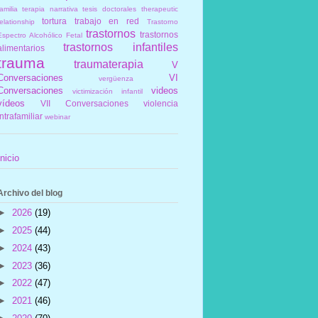
amilia
terapia narrativa
tesis doctorales
therapeutic
tortura
trabajo en red
elationship
Trastorno
trastornos
trastornos
Espectro Alcohólico Fetal
trastornos infantiles
alimentarios
trauma
traumaterapia
V
Conversaciones
VI
vergüenza
Conversaciones
videos
victimización infantil
vídeos
VII Conversaciones
violencia
intrafamiliar
webinar
Inicio
Archivo del blog
►
2026
(19)
►
2025
(44)
►
2024
(43)
►
2023
(36)
►
2022
(47)
►
2021
(46)