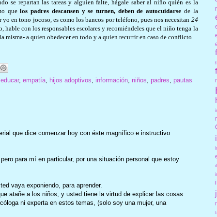
ndo se repartan las tareas y alguien falte, hágale saber al niño quién es la
imo que
los padres descansen y se turnen, deben de autocuidarse
de la
 yo en tono jocoso, es como los bancos por teléfono, pues nos necesitan
24
, hable con los responsables escolares y recomiéndeles que el niño tenga la
la misma- a quien obedecer en todo y a quien recurrir en caso de conflicto.
,
educar
,
empatía
,
hijos adoptivos
,
información
,
niños
,
padres
,
pautas
erial que dice comenzar hoy con éste magnífico e instructivo
 pero para mí en particular, por una situación personal que estoy
ted vaya exponiendo, para aprender.
e atañe a los niños, y usted tiene la virtud de explicar las cosas
óloga ni experta en estos temas, (solo soy una mujer, una