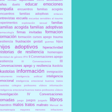
educar
emociones
niños
duelo
empatía
encuentros familias acogida
encuentros familias adoptivas
enlaces
entrevistas
escuela
escuelas sensibles al trauma
familias
experimentos
explotación sexual
familias acogida
familias adoptivas
formacion
firmas invitadas
farmacología
formación
formación cursos apego trauma
frustración
resiliencia
gestalt
hijos
guerras
hijos adoptivos
hiperactividad
historias de resiliencia
homenajes
II Conversaciones apego
identidad de género
IFIV
III
resiliencia
III Conversaciones
Conversaciones apego y resiliencia
ikastola
información
ikastolas
inmigración
inteligencia
instrumento
inteligencia artificial
emocional
inteligencia emocional buenos tratos
ikastolas colegios profesores vídeos información
inteligencia emocional buenos tratos profesores vídeos
investigación
IV Conversaciones
libros
jornadas
juegos
juego
juzgado
malos tratos
maltrato
maestros
Manual de
traumaterapia
mayores
menores infractores