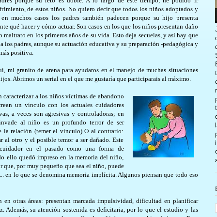
dres porque su reto es doble. A lo largo de este tiempo, he podido ir
frimiento, de estos niños. No quiero decir que todos los niños adoptados y
o en muchos casos los padres también padecen porque su hijo presenta
e qué hacer y cómo actuar. Son casos en los que los niños presentan daño
altrato en los primeros años de su vida. Esto deja secuelas, y así hay que
 a los padres, aunque su actuación educativa y su preparación -pedagógica y
más positiva.
uí, mi granito de arena para ayudaros en el manejo de muchas situaciones
ijos. Abrimos un serial en el que me gustaría que participarais al máximo.
caracterizar a los niño
s víctimas de abandono
crean un vínculo con los actuales cuidadores
as, a veces son agresivas y controladoras; en
invade al niño es un profundo terror de ser
 la relación (temer el vínculo) O al contrario:
r al otro y el posible temor a ser dañado. Este
o cuidador en el pasado como una forma de
do ello quedó impreso en la memoria del niño,
ar que, por muy pequeño que sea el niño, puede
... en lo que se denomina memoria implícita. Algunos piensan que todo eso
en otras áreas: presentan marcada impulsividad, dificultad en planificar
. Además, su atención sostenida es deficitaria, por lo que el estudio y las