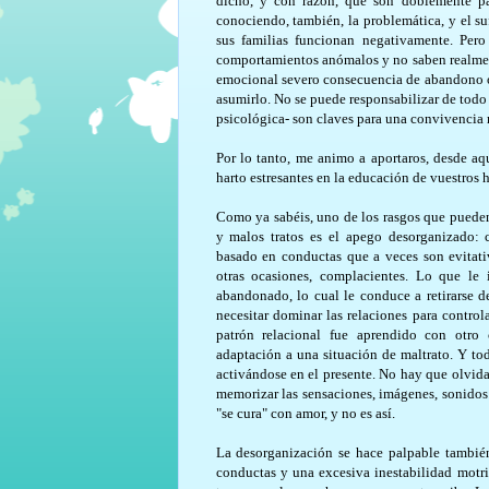
dicho, y con razón, que son doblemente pa
conociendo, también, la problemática, y el su
sus familias funcionan negativamente. Per
comportamientos anómalos y no saben realment
emocional severo consecuencia de abandono o m
asumirlo. No se puede responsabilizar de todo
psicológica- son claves para una convivencia 
Por lo tanto, me animo a aportaros, desde aq
harto estresantes en la educación de vuestros h
Como ya sabéis, uno de los rasgos que pueden 
y malos tratos es el apego desorganizado: 
basado en conductas que a veces son evitativ
otras ocasiones, complacientes. Lo que le 
abandonado, lo cual le conduce a retirarse de
necesitar dominar las relaciones para controla
patrón relacional fue aprendido con otr
adaptación a una situación de maltrato. Y to
activándose en el presente. No hay que olvid
memorizar las sensaciones, imágenes, sonidos
"se cura" con amor, y no es así.
La desorganización se hace palpable también 
conductas y una excesiva inestabilidad motriz