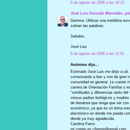
8 de agosto de 2008 a las 10:21
José Luis Gonzalo Marrodán, ps
Gemma: Utilizas una metáfora excel
sobran las palabras.
Saludos,
José Luis
8 de agosto de 2008 a las 11:01
Anónimo dijo...
Estimado José Luis me dirijo a ud. 
comenzando a leer y son de gran in
comunidad en general. Le cuento mi
carrera de Orientación Familiar y e
"similitudes y diferencias tanto de
versus padres biológicos y madres 
de literatura que tenga que ver co
económico, ya que es un tema sensi
electrónico en donde me pueda com
desde ya muy agradecida.
Carolina Fierro
mi correo es cfierrop@gmail.com