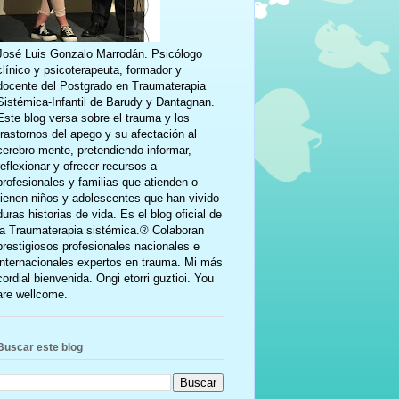
José Luis Gonzalo Marrodán. Psicólogo
clínico y psicoterapeuta, formador y
docente del Postgrado en Traumaterapia
Sistémica-Infantil de Barudy y Dantagnan.
Este blog versa sobre el trauma y los
trastornos del apego y su afectación al
cerebro-mente, pretendiendo informar,
reflexionar y ofrecer recursos a
profesionales y familias que atienden o
tienen niños y adolescentes que han vivido
duras historias de vida. Es el blog oficial de
la Traumaterapia sistémica.® Colaboran
prestigiosos profesionales nacionales e
internacionales expertos en trauma. Mi más
cordial bienvenida. Ongi etorri guztioi. You
are wellcome.
Buscar este blog