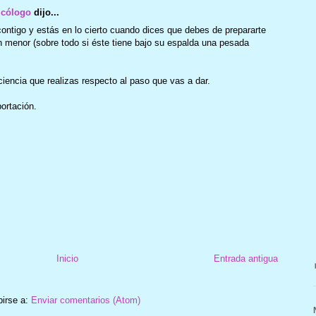
icólogo
dijo...
contigo y estás en lo cierto cuando dices que debes de prepararte
n menor (sobre todo si éste tiene bajo su espalda una pesada
iencia que realizas respecto al paso que vas a dar.
portación.
Inicio
Entrada antigua
birse a:
Enviar comentarios (Atom)