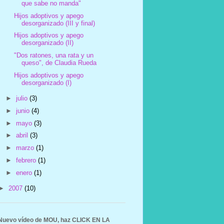
que sabe no manda"
Hijos adoptivos y apego
desorganizado (III y final)
Hijos adoptivos y apego
desorganizado (II)
"Dos ratones, una rata y un
queso", de Claudia Rueda
Hijos adoptivos y apego
desorganizado (I)
►
julio
(3)
►
junio
(4)
►
mayo
(3)
►
abril
(3)
►
marzo
(1)
►
febrero
(1)
►
enero
(1)
►
2007
(10)
Nuevo vídeo de MOU, haz CLICK EN LA