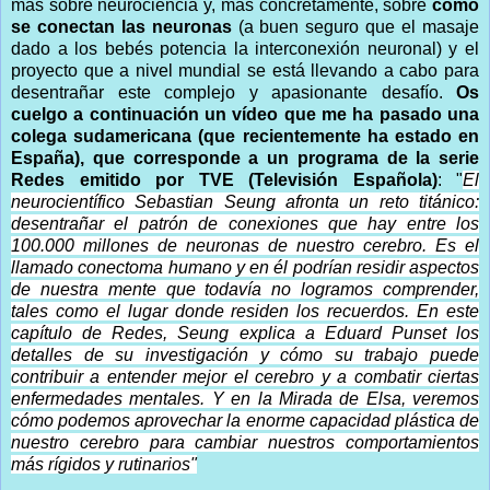
más sobre neurociencia y, más concretamente, sobre
cómo
se conectan las neuronas
(a buen seguro que el masaje
dado a los bebés potencia la interconexión neuronal) y el
proyecto que a nivel mundial se está llevando a cabo para
desentrañar este complejo y apasionante desafío.
Os
cuelgo a continuación un vídeo que me ha pasado una
colega sudamericana (que recientemente ha estado en
España), que corresponde a un programa de la serie
Redes emitido por TVE (Televisión Española)
: "
El
neurocientífico Sebastian Seung afronta un reto titánico:
desentrañar el patrón de conexiones que hay entre los
100.000 millones de neuronas de nuestro cerebro. Es el
llamado conectoma humano y en él podrían residir aspectos
de nuestra mente que todavía no logramos comprender,
tales como el lugar donde residen los recuerdos. En este
capítulo de Redes, Seung explica a Eduard Punset los
detalles de su investigación y cómo su trabajo puede
contribuir a entender mejor el cerebro y a combatir ciertas
enfermedades mentales. Y en la Mirada de Elsa, veremos
cómo podemos aprovechar la enorme capacidad plástica de
nuestro cerebro para cambiar nuestros comportamientos
más rígidos y rutinarios"