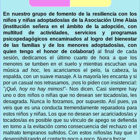
En nuestro grupo de fomento de la resiliencia con los
niños y niñas adoptados/as de la Asociación Ume Alaia
(institución señera en el ámbito de la adopción, con
multitud de actividades, servicios y programas
psicopedagógicos encaminados al logro del bienestar
de las familias y de los menores adoptados/as, con
quien tengo el honor de colaborar)
al final de cada
sesión, dedicamos el último cuarto de hora a que los
menores se tumben en el suelo y mientras escuchan una
música
ad hoc
, les acariciamos el pelo, la cabeza, la
espalda, con un suave masaje. A la mayoría les encanta y si
por un casual nos retrasamos, ¡nos lo piden con insistencia!:
"¡Qué, hoy no hay mimos!"
- Nos dicen. Casi siempre hay
uno o dos niños o niñas que no desean ser tocados/as, les
desagrada. Nunca lo forzamos, por supuesto. Así pues, ya
veis que es una conducta tremendamente reparadora para
estos niños y niñas. Los que no desean ser acariciados/as y
tocados/as es posible que su vínculo de apego se defienda
en torno a la evitación como consecuencia del rechazo o el
maltrato tempranos sufridos. Con estos niños/as hay que ir
desensibilizando el contacto poco a poco. Nunca forzar.