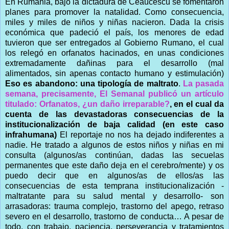
En Rumania, bajo la dictadura de Ceaucescu
se fomentaron
planes para promover la natalidad. Como consecuencia,
miles y miles de niños y niñas nacieron. Dada la crisis
económica que padeció el país, los menores de edad
tuvieron que ser entregados al Gobierno Rumano, el cual
los relegó en orfanatos hacinados, en unas condiciones
extremadamente dañinas para el desarrollo (mal
alimentados, sin apenas contacto humano y estimulación)
Eso es abandono: una tipología de maltrato
.
La pasada
semana, precisamente, El Semanal publicó un artículo
titulado: Orfanatos, ¿un daño irreparable?
, en el cual da
cuenta de las devastadoras consecuencias de la
institucionalización de baja calidad (en este caso
infrahumana)
El reportaje no nos ha dejado indiferentes a
nadie. He tratado a algunos de estos niños y niñas en mi
consulta (algunos/as continúan, dadas las secuelas
permanentes que este daño deja en el cerebro/mente) y os
puedo decir que en algunos/as de ellos/as las
consecuencias de esta temprana institucionalización -
maltratante para su salud mental y desarrollo- son
arrasadoras: trauma complejo, trastorno del apego, retraso
severo en el desarrollo, trastorno de conducta… A pesar de
todo, con trabajo, paciencia, perseverancia y tratamientos