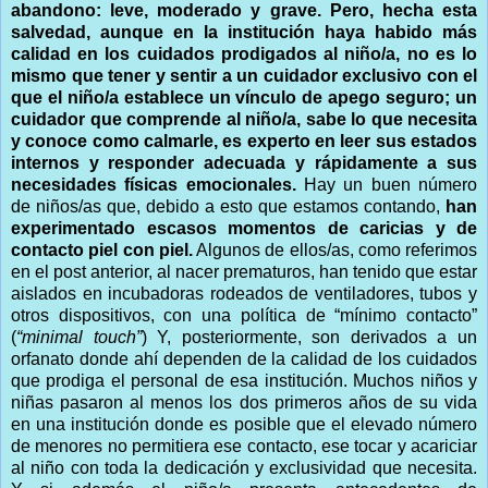
abandono: leve, moderado y grave. Pero, hecha esta
salvedad, aunque en la institución haya habido más
calidad en los cuidados prodigados al niño/a, no es lo
mismo que tener y sentir a un cuidador exclusivo con el
que el niño/a establece un vínculo de apego seguro; un
cuidador que comprende al niño/a, sabe lo que necesita
y conoce como calmarle, es experto en leer sus estados
internos y responder adecuada y rápidamente a sus
necesidades físicas emocionales.
Hay un buen número
de niños/as que, debido a esto que estamos contando,
han
experimentado escasos momentos de caricias y de
contacto piel con piel.
Algunos de ellos/as, como referimos
en el post anterior, al nacer prematuros, han tenido que estar
aislados en incubadoras rodeados de ventiladores, tubos y
otros dispositivos, con una política de “mínimo contacto”
(
“minimal touch”
) Y, posteriormente, son derivados a un
orfanato donde ahí dependen de la calidad de los cuidados
que prodiga el personal de esa institución. Muchos niños y
niñas pasaron al menos los dos primeros años de su vida
en una institución donde es posible que el elevado número
de menores no permitiera ese contacto, ese tocar y acariciar
al niño con toda la dedicación y exclusividad que necesita.