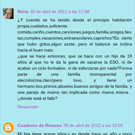
Núria
30 de abril de 2012 a las 17:08
¿Y cuando se ha tenido desde el principio habitación
propia,cuidados,suficiente
comida,cariño,cuentos,canciones,juegos,familia,amigos,fies
tas,cumples,vacaciones,extraescolares,caprichos?Es cierto
que hubo gritos,algun azote...pero el balance se inclina
hacia el buen trato.
¿que se hace entonces, que se hace con un hijo de 19
años al que no le da la gana de sacarse la ESO, ni de
acabar un ciclo formativo, ni de esforzarse por nada?Forma
parte de una familia monoparental por
elección(mia,claro)pero tuvo, y tiene un
hermano,tios,primos,abuelos,buenos amigos de la familia, y
una pareja de mama tan implicada como mama misma...
¿donde está el fallo?
Responder
Cuaderno de Retazos
30 de abril de 2012 a las 18:05
Mi hija tiene nueve años,y es desde hace un año y poco