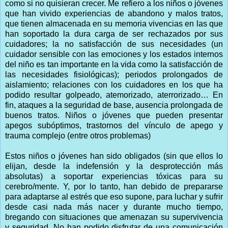
como si no quisieran crecer. Me refiero a los niños o jóvenes
que han vivido experiencias de abandono y malos tratos,
que tienen almacenada en su memoria vivencias en las que
han soportado la dura carga de ser rechazados por sus
cuidadores; la no satisfacción de sus necesidades (un
cuidador sensible con las emociones y los estados internos
del niño es tan importante en la vida como la satisfacción de
las necesidades fisiológicas); periodos prolongados de
aislamiento; relaciones con los cuidadores en los que ha
podido resultar golpeado, atemorizado, aterrorizado… En
fin, ataques a la seguridad de base, ausencia prolongada de
buenos tratos. Niños o jóvenes que pueden presentar
apegos subóptimos, trastornos del vínculo de apego y
trauma complejo (entre otros problemas)
Estos niños o jóvenes han sido obligados (sin que ellos lo
elijan, desde la indefensión y la desprotección más
absolutas) a soportar experiencias tóxicas para su
cerebro/mente. Y, por lo tanto, han debido de prepararse
para adaptarse al estrés que eso supone, para luchar y sufrir
desde casi nada más nacer y durante mucho tiempo,
bregando con situaciones que amenazan su supervivencia
y seguridad. No han podido disfrutar de una comunicación