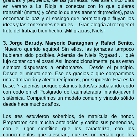
grandes y pequeños, de las jornadas. Retirarte cinco días
en verano a La Rioja a conectar con lo que quieres
transmitir (metas) y cómo lo quieres transmitir (medios), para
encontrar la paz y el sosiego que permitan que fluyan las
ideas y las conexiones neurales… Gran alegría al recoger el
fruto del trabajo bien hecho. ¡Mil gracias, Niels!
3. Jorge Barudy, Maryorie Dantagnan y Rafael Benito
.
¡Nuestro querido equipo! Sin ellos, las jornadas tampoco
hubieran sido posibles. Además de Niels Rygaard… ¡qué
lujo contar con ellos/as! Así, incondicionalmente, pues están
siempre dispuestos a embarcarse.
Desde el principio.
Desde el minuto cero. Eso es gracias a que compartimos
una admiración y afecto recíprocos, por supuesto. Esa es la
base. Y, además, porque estamos todos/as trabajando codo
con codo en el Postgrado de traumaterapia infanto-juvenil
sistémica. Compartimos un modelo común y vínculo sólido
desde hace muchos años.
Los tres estuvieron soberbios, de matrícula de honor.
Prepararon con mucha antelación y cariño sus ponencias,
con el rigor científico que les caracteriza, con los
conocimientos que atesoran, que es un regalo que los