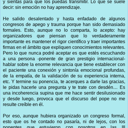
y sientas para que los puedas transmitir. Lo que se suele
decir: sin emoción no hay aprendizaje.
He salido desalentado y hasta enfadado de algunos
congresos de apego y trauma porque han sido demasiado
formales. Esto, aunque no lo comparta, lo acepto: hay
organizadores que piensan que lo verdaderamente
importante es mantener el rigor científico y traer importantes
firmas en el ámbito que expliquen conocimientos relevantes.
Pero lo que nunca podré aceptar es que estés escuchando
a una persona -ponente de gran prestigio internacional-
hablar sobre la enorme relevancia que tiene establecer con
el paciente una conexión y sintonía emocional profundas,
de la empatía, de la validación de su experiencia interna,
etc. Y termine su ponencia, te acerques a darle las gracias,
le pidas hacerle una pregunta y te trate con desdén… Es
una incoherencia supina que me hace sentir desilusionado
y desde luego, provoca que el discurso del pope no me
resulte creíble en él.
Por eso, aunque hubiera organizado un congreso formal,
esto que os he contado no pasaría, ni de lejos, con los
ponentes que estuvieron con nosotros en las III