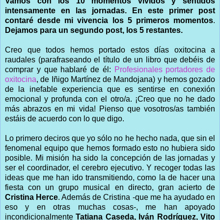
Vamos con los 10 momentos vividos y sentidos
intensamente en las jornadas. En este primer post
contaré desde mi vivencia los 5 primeros momentos
.
Dejamos para un segundo post, los 5 restantes.
Creo que todos hemos portado estos días oxitocina a
raudales (parafraseando el título de un libro que debéis de
comprar y que hablaré de él:
Profesionales portadores de
oxitocina
, de Iñigo Martínez de Mandojana) y hemos gozado
de la inefable experiencia que es sentirse en conexión
emocional y profunda con el otro/a. ¡Creo que no he dado
más abrazos en mi vida! Pienso que vosotros/as también
estáis de acuerdo con lo que digo.
Lo primero deciros que yo sólo no he hecho nada, que sin el
fenomenal equipo que hemos formado esto no hubiera sido
posible. Mi misión ha sido la concepción de las jornadas y
ser el coordinador, el cerebro ejecutivo. Y recoger todas las
ideas que me han ido transmitiendo, como la de hacer una
fiesta con un grupo musical en directo, gran acierto de
Cristina Herce
. Además de Cristina -que me ha ayudado en
eso y en otras muchas cosas-, me han apoyado
incondicionalmente
Tatiana Caseda, Iván Rodríguez, Vito