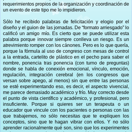
requerimientos propios de la organización y coordinación de
un evento de este tipo me lo impidieron.
Sólo he recibido palabras de felicitación y elogio por el
diseño y el guion de las jornadas. De “formato arriesgado” lo
calificó un amigo mío. Es cierto que se puede utilizar esta
palabra porque innovar siempre conlleva un riesgo. Es un
atrevimiento romper con los cánones. Pero es lo que quería,
porque la fórmula al uso de congreso con mesas de control
a la entrada, cartelito de plástico en el pecho para saber el
nombre, ponencia tras ponencia (con turno de preguntas)
donde se habla de conexión emocional, vínculo, emoción,
regulación, integración cerebral (en los congresos que
versan sobre apego, al menos) sin que entre las personas
se esté experimentando eso, es decir, el aspecto vivencial,
me parece demasiado académico y frío. Muy correcto desde
el punto de vista científico y académico, y profesional, pero
insuficiente. Porque si quieres ser un terapeuta o un
educador que vincule con los pacientes o personas con las
que trabajemos, no sólo necesitas que te expliquen los
conceptos, sino que te hagan vibrar con ellos. Y no sólo
aprender racionalmente qué son, sino que los experimentes