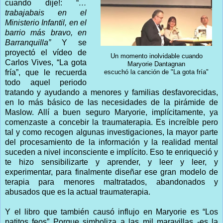
cuando dije!: “
…
trabajabais en el
Ministerio Infantil, en el
barrio más bravo, en
Barranquilla”
Y se
proyectó el vídeo de
Un momento inolvidable cuando
Carlos Vives, “La gota
Maryorie Dantagnan
fría”, que le recuerda
escuchó la canción de "La gota fría"
todo aquel periodo
tratando y ayudando a menores y familias desfavorecidas,
en lo más básico de las necesidades de la pirámide de
Maslow. Allí a buen seguro Maryorie, implícitamente, ya
comenzaste a concebir la traumaterapia. Es increíble pero
tal y como recogen algunas investigaciones, la mayor parte
del procesamiento de la información y la realidad mental
suceden a nivel inconsciente e implícito. Eso te enriqueció y
te hizo sensibilizarte y aprender, y leer y leer, y
experimentar, para finalmente diseñar ese gran modelo de
terapia para menores maltratados, abandonados y
abusados que es la actual traumaterapia.
Y el libro que también causó influjo en Maryorie es “Los
patitos feos” Porque simboliza a las mil maravillas -es la