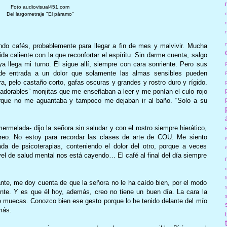
Foto audiovisual451.com
Del largometraje "El páramo"
endo cafés, probablemente para llegar a fin de mes y malvivir. Mucha
bida caliente con la que reconfortar el espíritu. Sin darme cuenta, salgo
 llega mi turno. Él sigue allí, siempre con cara sonriente. Pero sus
de entrada a un dolor que solamente las almas sensibles pueden
, pelo castaño corto, gafas oscuras y grandes y rostro duro y rígido.
“adorables” monjitas que me enseñaban a leer y me ponían el culo rojo
que no me aguantaba y tampoco me dejaban ir al baño. “Solo a su
rmelada- dijo la señora sin saludar y con el rostro siempre hierático,
eo. No estoy para recordar las clases de arte de COU. Me siento
da de psicoterapias, conteniendo el dolor del otro, porque a veces
el de salud mental nos está cayendo… El café al final del día siempre
r
ante, me doy cuenta de que la señora no le ha caído bien, por el modo
viente. Y es que él hoy, además, creo no tiene un buen día. La cara la
e muecas. Conozco bien ese gesto porque lo he tenido delante del mío
emás.