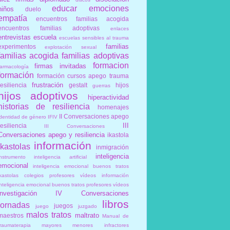
educar
emociones
niños
duelo
empatía
encuentros familias acogida
encuentros familias adoptivas
enlaces
entrevistas
escuela
escuelas sensibles al trauma
familias
experimentos
explotación sexual
familias acogida
familias adoptivas
formacion
firmas invitadas
farmacología
formación
formación cursos apego trauma
frustración
resiliencia
gestalt
hijos
guerras
hijos adoptivos
hiperactividad
historias de resiliencia
homenajes
II Conversaciones apego
identidad de género
IFIV
III
resiliencia
III Conversaciones
Conversaciones apego y resiliencia
ikastola
información
ikastolas
inmigración
inteligencia
instrumento
inteligencia artificial
emocional
inteligencia emocional buenos tratos
ikastolas colegios profesores vídeos información
inteligencia emocional buenos tratos profesores vídeos
investigación
IV Conversaciones
libros
jornadas
juegos
juego
juzgado
malos tratos
maltrato
maestros
Manual de
traumaterapia
mayores
menores infractores