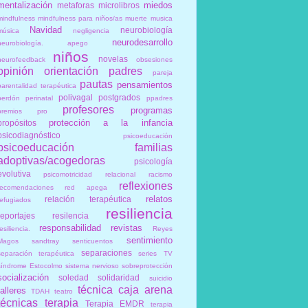
mentalización
miedos
metaforas
microlibros
mindfulness
mindfulness para niños/as
muerte
musica
Navidad
neurobiología
música
negligencia
neurodesarrollo
neurobiología. apego
niños
novelas
neurofeedback
obsesiones
opinión
orientación
padres
pareja
pautas
pensamientos
parentalidad terapéutica
polivagal
postgrados
perdón
perinatal
ppadres
profesores
programas
premios
pro
protección a la infancia
propósitos
psicodiagnóstico
psicoeducación
psicoeducación familias
adoptivas/acogedoras
psicología
evolutiva
psicomotricidad relacional
racismo
reflexiones
recomendaciones
red apega
relatos
relación terapéutica
refugiados
resiliencia
reportajes
resilencia
responsabilidad
revistas
esiliencia.
Reyes
sentimiento
Magos
sandtray
senticuentos
separaciones
separación terapéutica
series TV
síndrome Estocolmo
sistema nervioso
sobreprotección
socialización
soledad
solidaridad
suicidio
técnica caja arena
talleres
TDAH
teatro
técnicas
terapia
Terapia EMDR
terapia