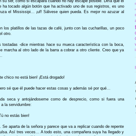
n su ser, como si escapara cuando no hay escape posible. Diría que el
f
le ha tocado algún botón que ha activado uno de sus registros, es uno
r
uza el Mississipi… ¡uf! Sálvese quien pueda. Es mejor no azuzar al
 los platillos de las tazas de café, junto con las cucharillas, un poco
l otro.
s tostadas -dice mientras hace su mueca característica con la boca,
se marcha al otro lado de la barra a cobrar a otro cliente. Creo que ya
e…
te chico no está bien! ¡Está drogado!
pero sé que él puede hacer estas cosas y además sé por qué…
rada seca y antojándoseme como de desprecio, como si fuera una
a la servidumbre:
Tú no estás bien!
e. Se aparta de la señora y parece que va a replicar cuando de repente
pulsa. Así tres veces… A todo esto, una compañera suya ha llegado y