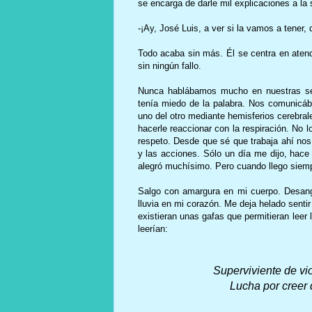
se encarga de darle mil explicaciones a la s
-¡Ay, José Luis, a ver si la vamos a tene
Todo acaba sin más. Él se centra en atend
sin ningún fallo.
Nunca hablábamos mucho en nuestras sesi
tenía miedo de la palabra. Nos comunicáb
uno del otro mediante hemisferios cerebral
hacerle reaccionar con la respiración. No 
respeto. Desde que sé que trabaja ahí no
y las acciones. Sólo un día me dijo, hace 
alegró muchísimo. Pero cuando llego siemp
Salgo con amargura en mi cuerpo. Desang
lluvia en mi corazón. Me deja helado sentir
existieran unas gafas que permitieran leer 
leerían:
Superviviente de vi
Lucha por creer 