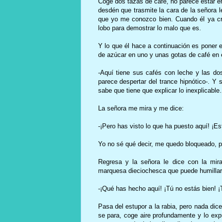
Coge dos tazas de café, no parece estar e
desdén que trasmite la cara de la señora 
que yo me conozco bien. Cuando él ya cr
lobo para demostrar lo malo que es.
Y lo que él hace a continuación es poner en
de azúcar en uno y unas gotas de café en e
-Aquí tiene sus cafés con leche y las do
parece despertar del trance hipnótico-. Y 
sabe que tiene que explicar lo inexplicabl
La señora me mira y me dice:
-¡Pero has visto lo que ha puesto aquí! ¡Es
Yo no sé qué decir, me quedo bloqueado, 
Regresa y la señora le dice con la mi
marquesa dieciochesca que puede humillar 
-¡Qué has hecho aquí! ¡Tú no estás bien! ¡
Pasa del estupor a la rabia, pero nada dic
se para, coge aire profundamente y lo ex