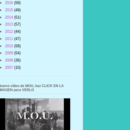
►
2016
(58)
►
2015
(49)
►
2014
(51)
►
2013
(57)
►
2012
(44)
►
2011
(47)
►
2010
(58)
►
2009
(54)
►
2008
(36)
►
2007
(10)
Nuevo vídeo de MOU, haz CLICK EN LA
IMAGEN para VERLO