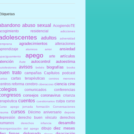
Etiquetas
abandono
abuso sexual
AcogiendoTE
acogimiento residencial
adicciones
adolescentes
adultos
adversidad
agradecimientos
alteraciones
temprana
ansiedad
aprendizaje
alumnos
amor
apego
artículos
arte
apaciguamiento
atención
autocontrol
autoestima
Aute
avisos
biografías
autolesiones
bebés
books
buen trato
campañas
Capítulos podcast
cartas terapéuticas
cartas
centros menores
ciencia
cine
centros reforma
cerebro
ciberacoso
colegios
comunicados
conferencias
congresos
consejos
coronavirus
crianza
cuentos
terapéutica
culpa
curso
cuestionarios
Curso apego jornada formación Conversaciones
cursos
Décimo aniversario
trauma
deporte
depresión
derecho buen vínculo
derechos
desarrollo
humanos
derechos infancia
diez meses
dibujo
desorganización del apego
diez firmas
diplomado
disociación
discos