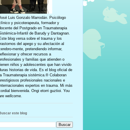
José Luis Gonzalo Marrodán. Psicólogo
clínico y psicoterapeuta, formador y
docente del Postgrado en Traumaterapia
Sistémica-Infantil de Barudy y Dantagnan.
Este blog versa sobre el trauma y los
trastornos del apego y su afectación al
cerebro-mente, pretendiendo informar,
reflexionar y ofrecer recursos a
profesionales y familias que atienden o
tienen niños y adolescentes que han vivido
duras historias de vida. Es el blog oficial de
la Traumaterapia sistémica.® Colaboran
prestigiosos profesionales nacionales e
internacionales expertos en trauma. Mi más
cordial bienvenida. Ongi etorri guztioi. You
are wellcome.
Buscar este blog