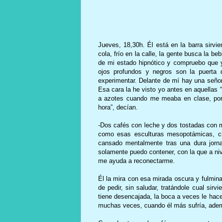
Jueves, 18,30h. Él está en la barra sirvi
cola, frío en la calle, la gente busca la be
de mi estado hipnótico y compruebo que ya
ojos profundos y negros son la puerta 
experimentar. Delante de mí hay una señora
Esa cara la he visto yo antes en aquellas 
a azotes cuando me meaba en clase, por
hora”, decían.
-Dos cafés con leche y dos tostadas con me
como esas esculturas mesopotámicas, cr
cansado mentalmente tras una dura jorna
solamente puedo contener, con la que a niv
me ayuda a reconectarme.
Él la mira con esa mirada oscura y fulmin
de pedir, sin saludar, tratándole cual sir
tiene desencajada, la boca a veces le hac
muchas veces, cuando él más sufría, ad