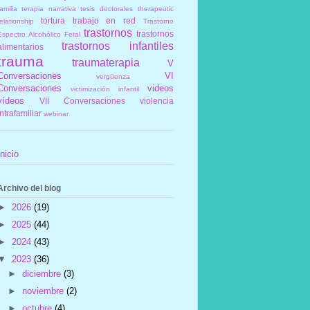
amilia
terapia narrativa
tesis doctorales
therapeutic
tortura
trabajo en red
elationship
Trastorno
trastornos
trastornos
Espectro Alcohólico Fetal
trastornos infantiles
alimentarios
trauma
traumaterapia
V
Conversaciones
VI
vergüenza
Conversaciones
videos
victimización infantil
vídeos
VII Conversaciones
violencia
intrafamiliar
webinar
Inicio
Archivo del blog
►
2026
(19)
►
2025
(44)
►
2024
(43)
▼
2023
(36)
►
diciembre
(3)
►
noviembre
(2)
►
octubre
(4)