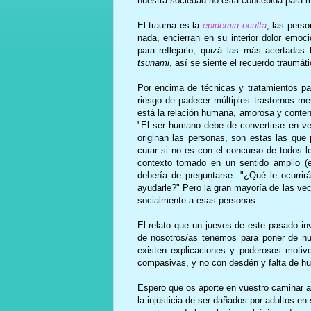
nuestra sociedad no está concebida para me
El trauma es la
epidemia oculta
, las pers
nada, encierran en su interior dolor emoc
para reflejarlo, quizá las más acertada
tsunami
, así se siente el recuerdo traumá
Por encima de técnicas y tratamientos p
riesgo de padecer múltiples trastornos me
está la relación humana, amorosa y conten
"El ser humano debe de convertirse en ve
originan las personas, son estas las que 
curar si no es con el concurso de todos l
contexto tomado en un sentido amplio (e
debería de preguntarse: "¿Qué le ocurri
ayudarle?" Pero la gran mayoría de las v
socialmente a esas personas.
El relato que un jueves de este pasado in
de nosotros/as tenemos para poner de nu
existen explicaciones y poderosos moti
compasivas, y no con desdén y falta de h
Espero que os aporte en vuestro caminar ac
la injusticia de ser dañados por adultos e