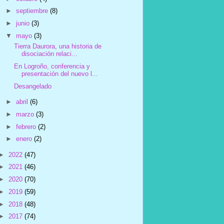
►
septiembre
(8)
►
junio
(3)
▼
mayo
(3)
Tierra Daurora, una historia de
disociación relaci...
En Logroño, conferencia y
presentación del nuevo l...
Desangelado
►
abril
(6)
►
marzo
(3)
►
febrero
(2)
►
enero
(2)
►
2022
(47)
►
2021
(46)
►
2020
(70)
►
2019
(59)
►
2018
(48)
►
2017
(74)