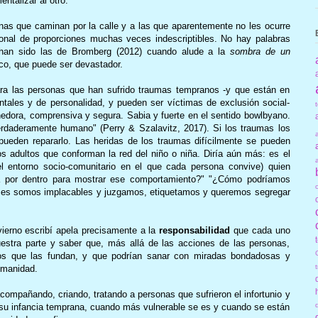
ntalizar al otro.
onas que caminan por la calle y a las que aparentemente no les ocurre
ional de proporciones muchas veces indescriptibles. No hay palabras
s han sido las de Bromberg (2012) cuando alude a la
sombra de un
tico, que puede ser devastador.
ara las personas que han sufrido traumas tempranos -y que están en
ntales y de personalidad, y pueden ser víctimas de exclusión social-
edora, comprensiva y segura. Sabia y fuerte en el sentido bowlbyano.
rdaderamente humano" (Perry & Szalavitz, 2017). Si los traumas los
pueden repararlo. Las heridas de los traumas difícilmente se pueden
os adultos que conforman la red del niño o niña. Diría aún más: es el
l entorno socio-comunitario en el que cada persona convive) quien
rá por dentro para mostrar ese comportamiento?" "¿Cómo podríamos
eces somos implacables y juzgamos, etiquetamos y queremos segregar
vierno escribí apela precisamente a la
responsabilidad
que cada uno
estra parte y saber que, más allá de las acciones de las personas,
vos que las fundan, y que podrían sanar con miradas bondadosas y
umanidad.
ompañando, criando, tratando a personas que sufrieron el infortunio y
n su infancia temprana, cuando más vulnerable se es y cuando se están