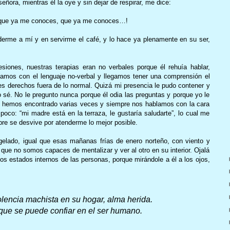
eñora, mientras él la oye y sin dejar de respirar, me dice:
r, que ya me conoces, que ya me conoces…!
erme a mí y en servirme el café, y lo hace ya plenamente en su ser,
ones, nuestras terapias eran no verbales porque él rehuía hablar,
amos con el lenguaje no-verbal y llegamos tener una comprensión el
es derechos fuera de lo normal. Quizá mi presencia le pudo contener y
lo sé. No le pregunto nunca porque él odia las preguntas y porque yo le
s hemos encontrado varias veces y siempre nos hablamos con la cara
poco: “mi madre está en la terraza, le gustaría saludarte”, lo cual me
re se desvive por atenderme lo mejor posible.
elado, igual que esas mañanas frías de enero norteño, con viento y
 que no somos capaces de mentalizar y ver al otro en su interior. Ojalá
los estados internos de las personas, porque mirándole a él a los ojos,
olencia machista en su hogar, alma herida.
que se puede confiar en el ser humano.