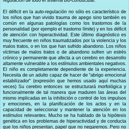
regulación de todo el sistema bio-conductual.
El déficit en la auto-regulación no sólo es característico de
los niños que han vivido trauma de apego sino también es
común en algunas patologías
como los trastornos de la
personalidad (por ejemplo el trastorno límite) y en los déficit
de atención con hiperactividad. Este último diagnóstico es
muy frecuente en niños traumatizados por la violencia y los
malos tratos, o en los que han sufrido abandono. Los niños
víctimas de malos tratos o de abandono sufren un estrés
crónico y permanente que afecta a un cerebro en desarrollo
altamente vulnerable a los estímulos ambientales negativos.
El niño es completamente dependiente de la experiencia.
Necesita de un adulto capaz de hacer de “abrigo emocional
estabilizador” (expresión que hemos usado aquí muchas
veces) Su cerebro entonces se estructurará morfológica y
funcionalmente de tal manera que maduren las áreas del
mismo implicadas en la inhibición o control de los impulsos
y emociones, en la planificación de los actos y en la
capacidad de seleccionar y mantener la atención en los
estímulos relevantes. Mucho se ha hablado de la hipótesis
genética en los problemas de hiperactividad y de conducta
que los niños presentan, papel que no negaremos. Pero no