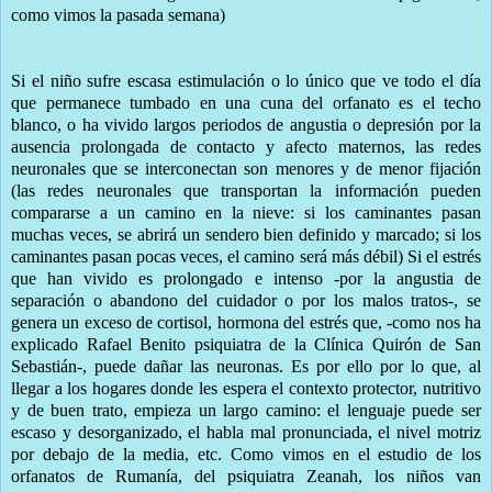
como vimos la pasada semana)
Si el niño sufre escasa estimulación o lo único que ve todo el día
que permanece tumbado en una cuna del orfanato es el techo
blanco, o ha vivido largos periodos de angustia o depresión por la
ausencia prolongada de contacto y afecto maternos, las redes
neuronales que se interconectan son menores y de menor fijación
(las redes neuronales que transportan la información pueden
compararse a un camino en la nieve: si los caminantes pasan
muchas veces, se abrirá un sendero bien definido y marcado; si los
caminantes pasan pocas veces, el camino será más débil) Si el estrés
que han vivido es prolongado e intenso -por la angustia de
separación o abandono del cuidador o por los malos tratos-, se
genera un exceso de cortisol, hormona del estrés que, -como nos ha
explicado Rafael Benito psiquiatra de la Clínica Quirón de San
Sebastián-, puede dañar las neuronas. Es por ello por lo que, al
llegar a los hogares donde les espera el contexto protector, nutritivo
y de buen trato, empieza un largo camino: el lenguaje puede ser
escaso y desorganizado, el habla mal pronunciada, el nivel motriz
por debajo de la media, etc. Como vimos en el estudio de los
orfanatos de Rumanía, del psiquiatra Zeanah, los niños van