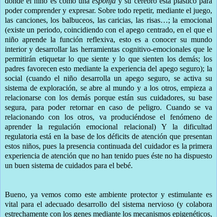
donde el niño es como una
esponja
y su cerebro está plástico para
poder comprender y expresar. Sobre todo repetir, mediante el juego,
las canciones, los balbuceos, las caricias, las risas…; la emocional
(existe un periodo, coincidiendo con el apego centrado, en el que el
niño aprende la función reflexiva, esto es a conocer su mundo
interior y desarrollar las herramientas cognitivo-emocionales que le
permitirán etiquetar lo que siente y lo que sienten los demás; los
padres favorecen esto mediante la experiencia del apego seguro); la
social (cuando el niño desarrolla un apego seguro, se activa su
sistema de exploración, se abre al mundo y a los otros, empieza a
relacionarse con los demás porque están sus cuidadores, su base
segura, para poder retornar en caso de peligro. Cuando se va
relacionando con los otros, va produciéndose el fenómeno de
aprender la regulación emocional relacional) Y la dificultad
regulatoria está en la base de los déficits de atención que presentan
estos niños, pues la presencia continuada del cuidador es la primera
experiencia de atención que no han tenido pues éste no ha dispuesto
un buen sistema de cuidados para el bebé.
Bueno, ya vemos como este ambiente protector y estimulante es
vital para el adecuado desarrollo del sistema nervioso (y colabora
estrechamente con los genes mediante los mecanismos epigenéticos,