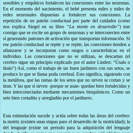
sensibles y empáticos fortalecen las conexiones entre las neuronas.
En el momento del nacimiento, el bebé presenta miles y miles de
redes neuronales dispuestas a fortalecer sus conexiones. La
repetición de un patrón conductual por parte del cuidador (como
nos explica Siegel en su libro
“La mente en desarrollo”
) trae
consigo que se excite un grupo de neuronas y se interconecten entre
sí generando patrones de activación que transportan información. Si
ese patrón conductual se repite y se repite, las conexiones tienden a
afianzarse y se incorporan como rasgos o características en el
individuo. Las conexiones que no se utilizan, se descartan (el
cerebro sigue un principio explicado por el autor Linden: “Úsalo o
tíralo”) Así, como el trabajo de un buen jardinero con sus setos, se
produce lo que se llama poda cerebral. Esto significa, siguiendo con
la metáfora, que las ramas de los setos que no sirven
se cortan y se
tiran. Y las que sí sirven -porque se usan- quedan bien fortalecidas y
bien interconectadas mediante mecanismos bioquímicos. Como un
seto bien cortadito y arregladito por el jardinero.
Esta estimulación sucede y actúa sobre todas las áreas del cerebro:
la motriz (existen unas etapas para el desarrollo de la motricidad); la
del lenguaje (existe un periodo para la adquisición del lenguaje