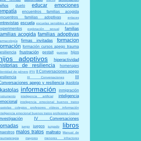
educar
emociones
niños
duelo
empatía
encuentros familias acogida
encuentros familias adoptivas
enlaces
entrevistas
escuela
escuelas sensibles al trauma
familias
experimentos
explotación sexual
familias acogida
familias adoptivas
formacion
firmas invitadas
farmacología
formación
formación cursos apego trauma
frustración
resiliencia
gestalt
hijos
guerras
hijos adoptivos
hiperactividad
historias de resiliencia
homenajes
II Conversaciones apego
identidad de género
IFIV
III
resiliencia
III Conversaciones
Conversaciones apego y resiliencia
ikastola
información
ikastolas
inmigración
inteligencia
instrumento
inteligencia artificial
emocional
inteligencia emocional buenos tratos
ikastolas colegios profesores vídeos información
inteligencia emocional buenos tratos profesores vídeos
investigación
IV Conversaciones
libros
jornadas
juegos
juego
juzgado
malos tratos
maltrato
maestros
Manual de
traumaterapia
mayores
menores infractores