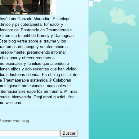
José Luis Gonzalo Marrodán. Psicólogo
clínico y psicoterapeuta, formador y
docente del Postgrado en Traumaterapia
Sistémica-Infantil de Barudy y Dantagnan.
Este blog versa sobre el trauma y los
trastornos del apego y su afectación al
cerebro-mente, pretendiendo informar,
reflexionar y ofrecer recursos a
profesionales y familias que atienden o
tienen niños y adolescentes que han vivido
duras historias de vida. Es el blog oficial de
la Traumaterapia sistémica.® Colaboran
prestigiosos profesionales nacionales e
internacionales expertos en trauma. Mi más
cordial bienvenida. Ongi etorri guztioi. You
are wellcome.
Buscar este blog