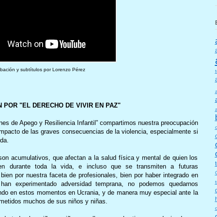
bación y subtítulos por Lorenzo Pérez
 POR "EL DERECHO DE VIVIR EN PAZ"
es de Apego y Resiliencia Infantil” compartimos nuestra preocupación
l impacto de las graves consecuencias de la violencia, especialmente si
ida.
n acumulativos, que afectan a la salud física y mental de quien los
n durante toda la vida, e incluso que se transmiten a futuras
ien por nuestra faceta de profesionales, bien por haber integrado en
e han experimentado adversidad temprana, no podemos quedarnos
iendo en estos momentos en Ucrania, y de manera muy especial ante la
ometidos muchos de sus niños y niñas.