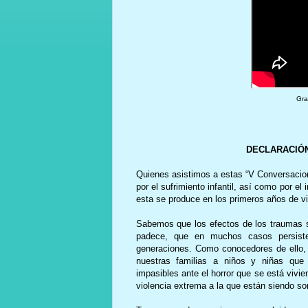
Gra
DECLARACIÓN
Quienes asistimos a estas “V Conversacion
por el sufrimiento infantil, así como por e
esta se produce en los primeros años de v
Sabemos que los efectos de los traumas so
padece, que en muchos casos persiste
generaciones. Como conocedores de ello, b
nuestras familias a niños y niñas qu
impasibles ante el horror que se está viv
violencia extrema a la que están siendo s