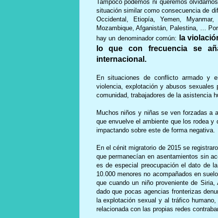
Tampoco podemos ni queremos olvidarnos 
situación similar como consecuencia de dif
Occidental, Etiopía, Yemen, Myanmar,
Mozambique, Afganistán, Palestina, … Por d
la violaci
hay un denominador común:
lo que con frecuencia se añ
internacional.
En situaciones de conflicto armado y en
violencia, explotación y abusos sexuales 
comunidad, trabajadores de la asistencia h
Muchos niños y niñas se ven forzadas a ab
que envuelve el ambiente que los rodea y q
impactando sobre este de forma negativa.
En el cénit migratorio de 2015 se registra
que permanecían en asentamientos sin aco
es de especial preocupación el dato de la
10.000 menores no acompañados en suelo 
que cuando un niño proveniente de Siria, A
dado que pocas agencias fronterizas denun
la explotación sexual y al tráfico humano,
relacionada con las propias redes contraba