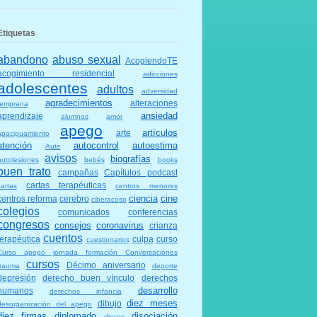
Etiquetas
abandono
abuso sexual
AcogiendoTE
acogimiento residencial
adicciones
adolescentes
adultos
adversidad
agradecimientos
alteraciones
temprana
ansiedad
aprendizaje
alumnos
amor
apego
artículos
arte
apaciguamiento
atención
autocontrol
autoestima
Aute
avisos
biografías
autolesiones
bebés
books
buen trato
campañas
Capítulos podcast
cartas terapéuticas
cartas
centros menores
ciencia
cine
centros reforma
cerebro
ciberacoso
colegios
comunicados
conferencias
congresos
consejos
coronavirus
crianza
cuentos
terapéutica
culpa
curso
cuestionarios
Curso apego jornada formación Conversaciones
cursos
Décimo aniversario
trauma
deporte
depresión
derecho buen vínculo
derechos
desarrollo
humanos
derechos infancia
diez meses
dibujo
desorganización del apego
diez firmas
diplomado
disociación
discos