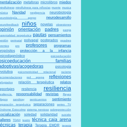
mentalización
miedos
metaforas
microlibros
mindfulness
mindfulness para niños/as
muerte
musica
Navidad
neurobiología
música
negligencia
neurodesarrollo
neurobiología. apego
niños
novelas
neurofeedback
obsesiones
opinión
orientación
padres
pareja
pautas
pensamientos
parentalidad terapéutica
polivagal
postgrados
perdón
perinatal
ppadres
profesores
programas
premios
pro
protección a la infancia
propósitos
psicodiagnóstico
psicoeducación
psicoeducación familias
adoptivas/acogedoras
psicología
evolutiva
psicomotricidad relacional
racismo
reflexiones
recomendaciones
red apega
relatos
relación terapéutica
refugiados
resiliencia
reportajes
resilencia
responsabilidad
revistas
esiliencia.
Reyes
sentimiento
Magos
sandtray
senticuentos
separaciones
separación terapéutica
series TV
síndrome Estocolmo
sistema nervioso
sobreprotección
socialización
soledad
solidaridad
suicidio
técnica caja arena
talleres
TDAH
teatro
técnicas
terapia
Terapia EMDR
terapia