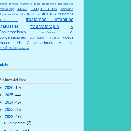
amilia
terapia narrativa
tesis doctorales
therapeutic
tortura
trabajo en red
elationship
Trastorno
trastornos
trastornos
Espectro Alcohólico Fetal
trastornos infantiles
alimentarios
trauma
traumaterapia
V
Conversaciones
VI
vergüenza
Conversaciones
videos
victimización infantil
vídeos
VII Conversaciones
violencia
intrafamiliar
webinar
Inicio
Archivo del blog
►
2026
(19)
►
2025
(44)
►
2024
(43)
►
2023
(36)
▼
2022
(47)
►
diciembre
(3)
►
noviembre
(3)