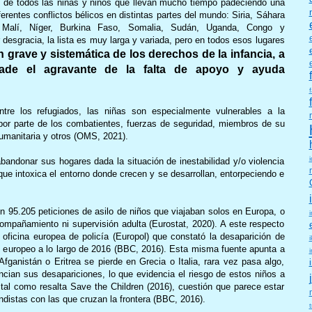
de todos las niñas y niños que llevan mucho tiempo padeciendo una
erentes conflictos bélicos en distintas partes del mundo: Siria, Sáhara
 Malí, Níger, Burkina Faso, Somalia, Sudán, Uganda, Congo y
esgracia, la lista es muy larga y variada, pero en todos esos lugares
ón grave y sistemática de los derechos de la infancia, a
ade el agravante de la falta de apoyo y ayuda
tre los refugiados, las niñas son especialmente vulnerables a la
por parte de los combatientes, fuerzas de seguridad, miembros de su
umanitaria y otros (OMS, 2021).
andonar sus hogares dada la situación de inestabilidad y/o violencia
ue intoxica el entorno donde crecen y se desarrollan, entorpeciendo e
ron 95.205 peticiones de asilo de niños que viajaban solos en Europa, o
mpañamiento ni supervisión adulta (Eurostat, 2020). A este respecto
 oficina europea de policía (Europol) que constató la desaparición de
europeo a lo largo de 2016 (BBC, 2016). Esta misma fuente apunta a
fganistán o Eritrea se pierde en Grecia o Italia, rara vez pasa algo,
cian sus desapariciones, lo que evidencia el riesgo de estos niños a
 tal como resalta Save the Children (2016), cuestión que parece estar
ndistas con las que cruzan la frontera (BBC, 2016).