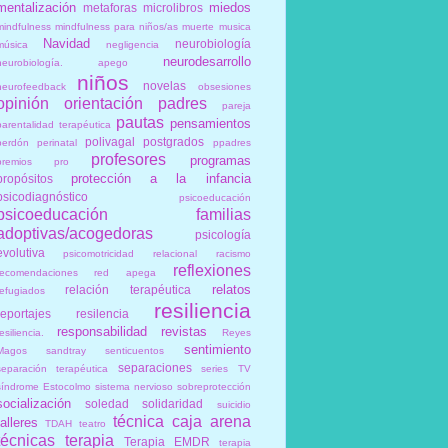
mentalización
miedos
metaforas
microlibros
mindfulness
mindfulness para niños/as
muerte
musica
Navidad
neurobiología
música
negligencia
neurodesarrollo
neurobiología. apego
niños
novelas
neurofeedback
obsesiones
opinión
orientación
padres
pareja
pautas
pensamientos
parentalidad terapéutica
polivagal
postgrados
perdón
perinatal
ppadres
profesores
programas
premios
pro
protección a la infancia
propósitos
psicodiagnóstico
psicoeducación
psicoeducación familias
adoptivas/acogedoras
psicología
evolutiva
psicomotricidad relacional
racismo
reflexiones
recomendaciones
red apega
relatos
relación terapéutica
refugiados
resiliencia
reportajes
resilencia
responsabilidad
revistas
esiliencia.
Reyes
sentimiento
Magos
sandtray
senticuentos
separaciones
separación terapéutica
series TV
síndrome Estocolmo
sistema nervioso
sobreprotección
socialización
soledad
solidaridad
suicidio
técnica caja arena
talleres
TDAH
teatro
técnicas
terapia
Terapia EMDR
terapia