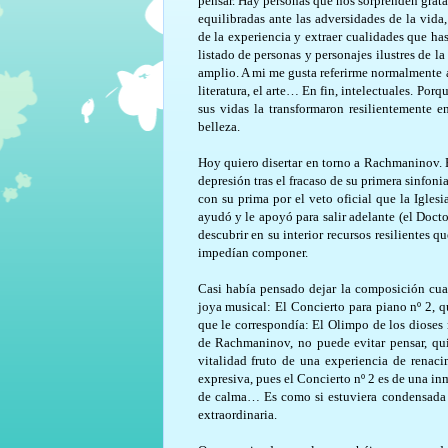
pensar. Hay personas que nos sorprenden grat
equilibradas ante las adversidades de la vida
de la experiencia y extraer cualidades que ha
listado de personas y personajes ilustres de la
amplio. A mi me gusta referirme normalmente 
literatura, el arte… En fin, intelectuales. Por
sus vidas la transformaron resilientemente e
belleza.
Hoy quiero disertar en torno a Rachmaninov. E
depresión tras el fracaso de su primera sinfoni
con su prima por el veto oficial que la Igle
ayudó
y le apoyó para salir adelante (el Docto
descubrir en su interior recursos resilientes 
impedían componer.
Casi había pensado dejar la composición cuan
joya musical: El Concierto para piano nº 2, 
que le correspondía: El Olimpo de los dioses 
de Rachmaninov, no puede evitar pensar, qui
vitalidad fruto de una experiencia de rena
expresiva, pues el Concierto nº 2 es de una i
de calma… Es como si estuviera condensada l
extraordinaria.