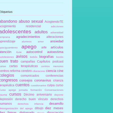
Etiquetas
abandono
abuso sexual
AcogiendoTE
acogimiento residencial
adicciones
adolescentes
adultos
adversidad
agradecimientos
alteraciones
temprana
ansiedad
aprendizaje
alumnos
amor
apego
artículos
arte
apaciguamiento
atención
autocontrol
autoestima
Aute
avisos
biografías
autolesiones
bebés
books
buen trato
campañas
Capítulos podcast
cartas terapéuticas
cartas
centros menores
ciencia
cine
centros reforma
cerebro
ciberacoso
colegios
comunicados
conferencias
congresos
consejos
coronavirus
crianza
cuentos
terapéutica
culpa
curso
cuestionarios
Curso apego jornada formación Conversaciones
cursos
Décimo aniversario
trauma
deporte
depresión
derecho buen vínculo
derechos
desarrollo
humanos
derechos infancia
diez meses
dibujo
desorganización del apego
diez firmas
diplomado
disociación
discos