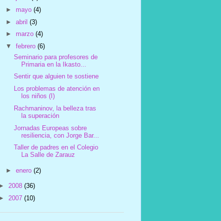
►
mayo
(4)
►
abril
(3)
►
marzo
(4)
▼
febrero
(6)
Seminario para profesores de
Primaria en la Ikasto...
Sentir que alguien te sostiene
Los problemas de atención en
los niños (I)
Rachmaninov, la belleza tras
la superación
Jornadas Europeas sobre
resiliencia, con Jorge Bar...
Taller de padres en el Colegio
La Salle de Zarauz
►
enero
(2)
►
2008
(36)
►
2007
(10)