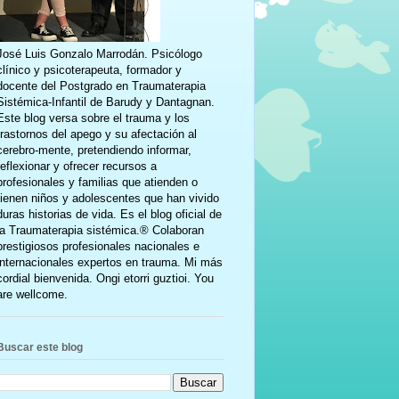
José Luis Gonzalo Marrodán. Psicólogo
clínico y psicoterapeuta, formador y
docente del Postgrado en Traumaterapia
Sistémica-Infantil de Barudy y Dantagnan.
Este blog versa sobre el trauma y los
trastornos del apego y su afectación al
cerebro-mente, pretendiendo informar,
reflexionar y ofrecer recursos a
profesionales y familias que atienden o
tienen niños y adolescentes que han vivido
duras historias de vida. Es el blog oficial de
la Traumaterapia sistémica.® Colaboran
prestigiosos profesionales nacionales e
internacionales expertos en trauma. Mi más
cordial bienvenida. Ongi etorri guztioi. You
are wellcome.
Buscar este blog