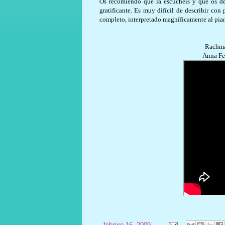
Os recomiendo que la escuchéis y que os de
gratificante. Es muy difícil de describir con
completo, interpretado magníficamente al pia
Rachma
Anna Fe
-
febrero 16, 2009