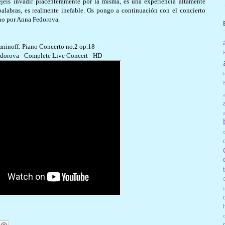
jéis invadir placenteramente por la misma, es una experiencia altamente
 palabras, es realmente inefable. Os pongo a continuación con el concierto
no por Anna Fedorova.
ninoff: Piano Concerto no.2 op.18 -
dorova - Complete Live Concert - HD