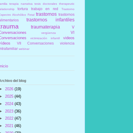
amilia
terapia narrativa
tesis doctorales
therapeutic
tortura
trabajo en red
elationship
Trastorno
trastornos
trastornos
Espectro Alcohólico Fetal
trastornos infantiles
alimentarios
trauma
traumaterapia
V
Conversaciones
VI
vergüenza
Conversaciones
videos
victimización infantil
vídeos
VII Conversaciones
violencia
intrafamiliar
webinar
Inicio
Archivo del blog
►
2026
(19)
►
2025
(44)
►
2024
(43)
►
2023
(36)
►
2022
(47)
►
2021
(46)