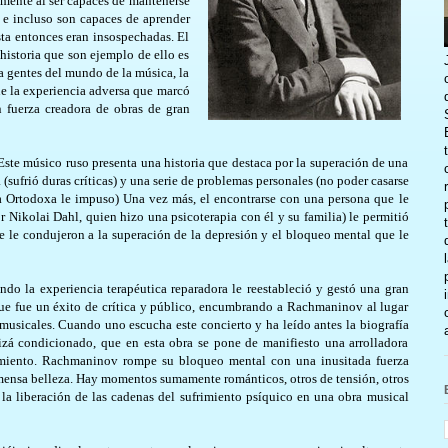
amente al ser capaces de mantenerse
, e incluso son capaces de aprender
sta entonces eran insospechadas. El
 historia que son ejemplo de ello es
a gentes del mundo de la música, la
que la experiencia adversa que marcó
n fuerza creadora de obras de gran
ste músico ruso presenta una historia que destaca por la superación de una
a (sufrió duras críticas) y una serie de problemas personales (no poder casarse
sia Ortodoxa le impuso) Una vez más, el encontrarse con una persona que le
r Nikolai Dahl, quien hizo una psicoterapia con él y su familia) le permitió
que le condujeron a la superación de la depresión y el bloqueo mental que le
do la experiencia terapéutica reparadora le reestableció y gestó una gran
que fue un éxito de crítica y público, encumbrando a Rachmaninov al lugar
musicales. Cuando uno escucha este concierto y ha leído antes la biografía
zá condicionado, que en esta obra se pone de manifiesto una arrolladora
cimiento. Rachmaninov rompe su bloqueo mental con una inusitada fuerza
nmensa belleza. Hay momentos sumamente románticos, otros de tensión, otros
a liberación de las cadenas del sufrimiento psíquico en una obra musical