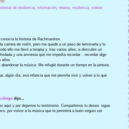
istorias de resiliencia
,
información
,
relatos
,
resiliencia
,
vídeos
n conocía la historia de Rachmaninov.
a carrera de violín, pero me quedé a un paso de terminarla y lo
o ello me llevó a terapia y, tras varios años, a descubrir un
 olvidada y una amnesia que me impedía recordar... recordar algo
s años.
 abandonar la música. Me refugié durante un tiempo en la pintura,
, algún día, esa infancia que me permita vivir y volver a lo que
icólogo
dijo...
or aquí y por dejarnos tu testimonio. Compartimos tu deseo: sigue
oco, por volver a la música que te permitirá a buen seguro ser