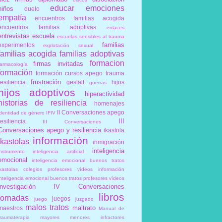
educar
emociones
niños
duelo
empatía
encuentros familias acogida
encuentros familias adoptivas
enlaces
entrevistas
escuela
escuelas sensibles al trauma
familias
experimentos
explotación sexual
familias acogida
familias adoptivas
formacion
firmas invitadas
farmacología
formación
formación cursos apego trauma
frustración
resiliencia
gestalt
hijos
guerras
hijos adoptivos
hiperactividad
historias de resiliencia
homenajes
II Conversaciones apego
identidad de género
IFIV
III
resiliencia
III Conversaciones
Conversaciones apego y resiliencia
ikastola
información
ikastolas
inmigración
inteligencia
instrumento
inteligencia artificial
emocional
inteligencia emocional buenos tratos
ikastolas colegios profesores vídeos información
inteligencia emocional buenos tratos profesores vídeos
investigación
IV Conversaciones
libros
jornadas
juegos
juego
juzgado
malos tratos
maltrato
maestros
Manual de
traumaterapia
mayores
menores infractores