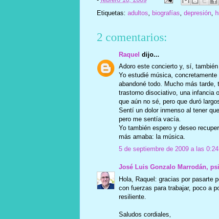
Etiquetas:
adultos
,
biografías
,
depresión
,
h
2 comentarios:
Raquel
dijo...
Adoro este concierto y, sí, tambié
Yo estudié música, concretamente l
abandoné todo. Mucho más tarde, tod
trastorno disociativo, una infancia
que aún no sé, pero que duró largo
Sentí un dolor inmenso al tener que
pero me sentía vacía.
Yo también espero y deseo recuperar
más amaba: la música.
5 de septiembre de 2009 a las 0:24
José Luis Gonzalo Marrodán, ps
Hola, Raquel: gracias por pasarte p
con fuerzas para trabajar, poco a p
resiliente.
Saludos cordiales,