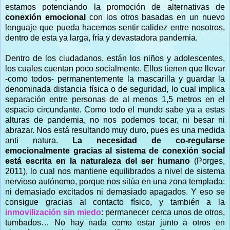
estamos potenciando la promoción de alternativas de
conexión emocional
con los otros basadas en un nuevo
lenguaje que pueda hacernos sentir calidez entre nosotros,
dentro de esta ya larga, fría y devastadora pandemia.
Dentro de los ciudadanos, están los niños y adolescentes,
los cuales cuentan poco socialmente. Ellos tienen que llevar
-como todos- permanentemente la mascarilla y guardar la
denominada distancia física o de seguridad, lo cual implica
separación entre personas de al menos 1,5 metros en el
espacio circundante. Como todo el mundo sabe ya a estas
alturas de pandemia, no nos podemos tocar, ni besar ni
abrazar. Nos está resultando muy duro, pues es una medida
anti natura.
La necesidad de co-regularse
emocionalmente gracias al sistema de conexión social
está escrita en la naturaleza del ser humano
(Porges,
2011), lo cual nos mantiene equilibrados a nivel de sistema
nervioso autónomo, porque nos sitúa en una zona templada:
ni demasiado excitados ni demasiado apagados. Y eso se
consigue gracias al contacto físico, y también a la
inmovilización sin miedo
: permanecer cerca unos de otros,
tumbados… No hay nada como estar junto a otros en