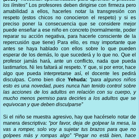
los límites”
Los profesores deben dirigirse con firmeza pero
amabilidad a ellos, hacerles notar la transgresión con
respeto (estos chicos no conocieron el respeto) y si es
preciso poner la consecuencia que se considere mejor
puede enseñar a ese niño en concreto (normalmente, poder
reparar su acción negativa, para hacerle consciente de la
repercusión que tiene) Para ello, es muy importante que
antes se haya hablado con ellos sobre lo que pueden
esperar de los demás, lo que sucederá y lo que no. Que el
profesor jamás hará, ante un conflicto, nada que pueda
lastimarlos. Ni les faltará al respeto. Y que, si por error, hace
algo que pueda interpretarse así, el docente les pedirá
disculpas. Como bien dice
Yehuda:
“para algunos niños
esto es una novedad, pues nunca han tenido control sobre
las acciones de los adultos en relación con su cuerpo, y
mucho menos permiso para decirles a los adultos que se
equivocan y que deben disculparse”
Si el niño se muestra agresivo, hay que hacérselo notar de
manera descriptiva:
“por favor, deja de golpear la mesa, la
vas a romper, solo voy a sujetar tus brazos para que no
golpees más y rompas algo”
“Pegar no está bien, hace