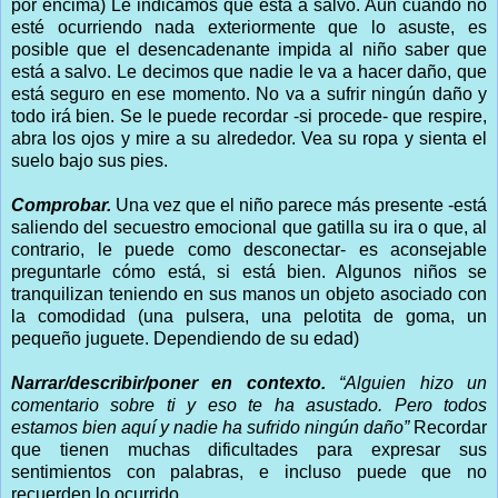
por encima) Le indicamos que está a salvo. Aún cuando no
esté ocurriendo nada exteriormente que lo asuste, es
posible que el desencadenante impida al niño saber que
está a salvo. Le decimos que nadie le va a hacer daño, que
está seguro en ese momento. No va a sufrir ningún daño y
todo irá bien. Se le puede recordar -si procede- que respire,
abra los ojos y mire a su alrededor. Vea su ropa y sienta el
suelo bajo sus pies.
Comprobar.
Una vez que el niño parece más presente -está
saliendo del secuestro emocional que gatilla su ira o que, al
contrario, le puede como desconectar- es aconsejable
preguntarle cómo está, si está bien. Algunos niños se
tranquilizan teniendo en sus manos un objeto asociado con
la comodidad (una pulsera, una pelotita de goma, un
pequeño juguete. Dependiendo de su edad)
Narrar/describir/poner en contexto.
“Alguien hizo un
comentario sobre ti y eso te ha asustado. Pero todos
estamos bien aquí y nadie ha sufrido ningún daño”
Recordar
que tienen muchas dificultades para expresar sus
sentimientos con palabras, e incluso puede que no
recuerden lo ocurrido.