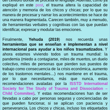
del cerebro donde se procesa el lenguaje. Además, como ya
expliqué en este
post
, el trauma altera la capacidad de
atención y memoria de los chicos y chicas; por lo que su
manera de procesar y narrar los acontecimientos se hace de
una manera fragmentada. Carecen también, muy a menudo,
de herramientas verbales y cognitivas con las que puedan
identificar, expresar y modular las emociones.
Finalmente,
Yehuda (2019
) nos recuerda unas
herramientas que se enseñan e implementan a nivel
internacional para ayudar a los niños traumatizados.
Y
ahora estamos viviendo todos un trauma mundial: la
pandemia (miedo a contagiarse, miles de muertos, un duelo
colectivo, miles de personas que pierden sus puestos de
trabajo como consecuencia de la crisis económica, aumento
de los trastornos mentales…) nos mantiene en el trauma,
por lo que necesitamos, más que nunca, estas
recomendaciones avaladas por la
ISSTD International
Society for The Study of Trauma and Dissociation –
Child Commitee)
.
Y estas recomendaciones han de ser
llevadas a cabo por personas seguras y concienciadas de
que pueden funcionar, si se aplican con paciencia y
perseverancia. Los chicos y chicas, incluso los etiquetados