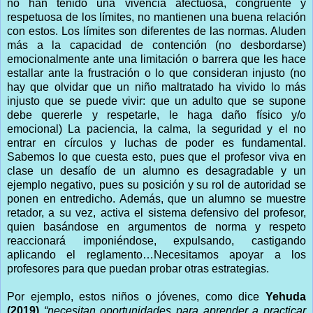
no han tenido una vivencia afectuosa, congruente y
respetuosa de los límites, no mantienen una buena relación
con estos. Los límites son diferentes de las normas. Aluden
más a la capacidad de contención (no desbordarse)
emocionalmente ante una limitación o barrera que les hace
estallar ante la frustración o lo que consideran injusto (no
hay que olvidar que un niño maltratado ha vivido lo más
injusto que se puede vivir: que un adulto que se supone
debe quererle y respetarle, le haga daño físico y/o
emocional) La paciencia, la calma, la seguridad y el no
entrar en círculos y luchas de poder es fundamental.
Sabemos lo que cuesta esto, pues que el profesor viva en
clase un desafío de un alumno es desagradable y un
ejemplo negativo, pues su posición y su rol de autoridad se
ponen en entredicho. Además, que un alumno se muestre
retador, a su vez, activa el sistema defensivo del profesor,
quien basándose en argumentos de norma y respeto
reaccionará imponiéndose, expulsando, castigando
aplicando el reglamento…Necesitamos apoyar a los
profesores para que puedan probar otras estrategias.
Por ejemplo, estos niños o jóvenes, como dice
Yehuda
(2019)
“necesitan oportunidades para aprender a practicar