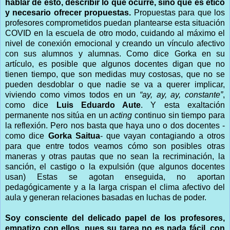
hablar de esto, describir lo que ocurre, sino que es ético
y necesario ofrecer propuestas.
Propuestas para que los
profesores comprometidos puedan plantearse esta situación
COVID en la escuela de otro modo, cuidando al máximo el
nivel de conexión emocional y creando un vínculo afectivo
con sus alumnos y alumnas. Como dice Gorka en su
artículo, es posible que algunos docentes digan que no
tienen tiempo, que son medidas muy costosas, que no se
pueden desdoblar o que nadie se va a querer implicar,
viviendo como vimos todos en un
“ay, ay, ay, constante”
,
como dice
Luis Eduardo Aute
. Y esta exaltación
permanente nos sitúa en un
acting
continuo sin tiempo para
la reflexión. Pero nos basta que haya uno o dos docentes -
como dice
Gorka Saitua
- que vayan contagiando a otros
para que entre todos veamos cómo son posibles otras
maneras y otras pautas que no sean la recriminación, la
sanción, el castigo o la expulsión (que algunos docentes
usan) Estas se agotan enseguida, no aportan
pedagógicamente y a la larga crispan el clima afectivo del
aula y generan relaciones basadas en luchas de poder.
Soy consciente del delicado papel de los profesores,
empatizo con ellos, pues su tarea no es nada fácil
,
con