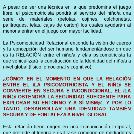
A pesar de ser una técnica en la que predomina el juego
libre, el psicomotricista pondrá al servicio del niño/a una
serie de materiales (pelotas, cojines, colchonetas,
palitroques, telas, cajas de carton) los cuales ayudarán al
menor a entrar en el juego con mayor facilidad.
La Psicomotricidad Relacional entiende la visión de cuerpo
y la concepción del ser humano fundamentándose en que
es la RELACIÓN entre el niño/a y el/la psicomotricista la
que vehiculizará la construcción de la Identidad del niño/a a
nivel global (físico, emocional y cognitivo).
¿CÓMO? EN EL MOMENTO EN QUE LA RELACIÓN
ENTRE EL /LA PSICOMOTRICISTA Y EL NIÑ@ SE
CONVIERTE EN SEGURA E INCONDICIONAL, EL /LA
NIÑ@ OBTENDRÁ LA SEGURIDAD SUFICIENTE PARA
EXPLORAR SU ENTORNO Y A SÍ MISM@. Y POR LO
TANTO, DESARROLLAR UNA IDENTIDAD TAMBIÉN
SEGURA Y DE FORTALEZA A NIVEL GLOBAL.
Esta relación tiene origen en una comunicación corporal,
que precede al lenguaje oral, y se compone de mediadores