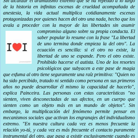
Sin alcanzar el dramatismo extremo que se ha repetido a lo largo
de la historia en infinitas escenas de crueldad acompañada de
anestesia, la vida actual multiplica cotidianamente escenas
protagonizadas por quienes hacen del otro una nada, hecho que los
avala a proceder con la mayor de las libertades sin asum
ir
compromiso alguno sobre su propia conducta. El
saber popular lo resume con la frase "La libertad
de uno termina donde empieza la del otro". La
ecuación es sencilla: si el otro no existe, la
libertad de uno se expande. Pero el otro existe.
Prohibido hacerse el autista. Uno de los resortes
psicológicos que subyacen a este pase de magia
que esfuma al otro tiene seguramente una raíz primitiva: "Quien no
ha sido percibido, tratado ni sentido como persona en sus primeros
años no puede desarrollar él mismo la capacidad de hacerlo",
explica Painceira. Las personas con estas características "no
sienten, viven desconectadas de sus afectos, en un cuerpo que
sienten como un objeto más en un mundo de objetos". Sin
embargo, la multiplicación del fenómeno permite pensar en
mecanismos sociales que activan los engranajes del individualismo
extremo. "En nuestra cultura cada vez es menos frecuente la
relación yo-tú, y cada vez es más frecuente el contacto puramente
instrumental del otro, que pasa a existir exclusivamente cuando es