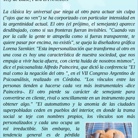
La clásica ley universal que niega al otro para actuar sin culpa
("ojos que no ven") se ha corporizado con particular intensidad en
la argentinidad actual. El otro (el prójimo, el semejante) aparece
desdibujado, como si sus fronteras fueran invisibles. "Cuando vas
por la calle la gente te atropella como si fueras transparente, te
quiere pasar por encima, no existís", se queja la diseñadora gráfica
Lorena Szenkier. "Esta impersonalización que transforma al otro en
una cosa es hoy una característica de nuestra sociedad, que nos
empuja a vivir hacia afuera, con cierta huida de nosotros mismos",
dice el psicoanalista Alfredo Painceira, que dictó la conferencia "El
mal como la negación del otro ", en el VII Congreso Argentino de
Psicoanálisis, realizado en Córdoba. "Los vínculos entre las
personas tienden a hacerse cada vez más instrumentales -dice
Painceira-. El otro pierde su carácter de semejante para
convertirse en cliente, rival o sencillamente en un instrumento para
obtener algo." "El automatismo y la anomia de las ciudades
superpobladas ceden en pueblos del interior, en donde la trama
social se teje con nombres propios, los vínculos son más
personalizados
y cada uno ocupa un
rol irreductible. Sin embargo, la
tendencia general es de pérdida