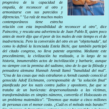
progresiva de la capacidad de
empatía, de reconocer al otro y
armonizarse con sus parecidos y
diferencias." "La raíz de muchos males
contemporáneos tiene estrecha
relación con esta imposibilidad de reconocer al otro", dice
Painceira, y rescata una advertencia de Juan Pablo II, quien poco
antes de morir dijo que el peor de los males de este tiempo es el de
inadvertencia. Pero la conversión del otro en un "objeto/nada", tal
como lo definió la licenciada Estela Bichi, que también participó
del citado congreso, no lleva patente argentina. Mediante este
procedimiento, la civilización ha realizado, a lo largo de su
historia, innumerables actos de incivilización y barbarie, aunque
no siempre con la premisa del sadismo, sino de lo que la filósofa y
pensadora alemana Hannah Arendt llamó "banalidad del mal".
"Una de las cosas que más extrañaron a Arendt cuando conoció al
genocida Adolf Eichmann, corresponsable de "la solución final"
planificada por los nazis contra judíos y opositores, fue que se
trataba de un burócrata: despersonalizando a las víctimas,
transformándolas en simples números, convertía el Holocausto en
un problema matemático". "Tenemos que matar a cinco millones
de personas con el menor costo. ¿Cuál es el método más barato?"