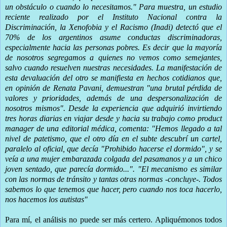
un obstáculo o cuando lo necesitamos." Para muestra, un estudio
reciente realizado por el Instituto Nacional contra la
Discriminación, la Xenofobia y el Racismo (Inadi) detectó que el
70% de los argentinos asume conductas discriminadoras,
especialmente hacia las personas pobres. Es decir que la mayoría
de nosotros segregamos a quienes no vemos como semejantes,
salvo cuando resuelven nuestras necesidades. La manifestación de
esta devaluación del otro se manifiesta en hechos cotidianos que,
en opinión de Renata Pavani, demuestran "una brutal pérdida de
valores y prioridades, además de una despersonalización de
nosotros mismos". Desde la experiencia que adquirió invirtiendo
tres horas diarias en viajar desde y hacia su trabajo como product
manager de una editorial médica, comenta: "Hemos llegado a tal
nivel de patetismo, que el otro día en el subte descubrí un cartel,
paralelo al oficial, que decía "Prohibido hacerse el dormido", y se
veía a una mujer embarazada colgada del pasamanos y a un chico
joven sentado, que parecía dormido...". "El mecanismo es similar
con las normas de tránsito y tantas otras normas -concluye-. Todos
sabemos lo que tenemos que hacer, pero cuando nos toca hacerlo,
nos hacemos los autistas"
Para mí, el análisis no puede ser más certero. Apliquémonos todos