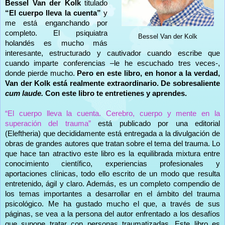
Bessel Van der Kolk
titulado
“El cuerpo lleva la cuenta”
y
me está enganchando por
completo. El psiquiatra
Bessel Van der Kolk
holandés es mucho más
interesante, estructurado y cautivador cuando escribe que
cuando imparte conferencias –le he escuchado tres veces-,
donde pierde mucho.
Pero en este libro, en honor a la verdad,
Van der Kolk está realmente extraordinario. De sobresaliente
cum laude.
Con este libro te entretienes y aprendes.
“El cuerpo lleva la cuenta. Cerebro, cuerpo y mente en la
superación del trauma”
está publicado por una editorial
(Eleftheria) que decididamente está entregada a la divulgación de
obras de grandes autores que tratan sobre el tema del trauma. Lo
que hace tan atractivo este libro es la equilibrada mixtura entre
conocimiento científico, experiencias profesionales y
aportaciones clínicas, todo ello escrito de un modo que resulta
entretenido, ágil y claro. Además, es un completo compendio de
los temas importantes a desarrollar en el ámbito del trauma
psicológico. Me ha gustado mucho el que, a través de sus
páginas, se vea a la persona del autor enfrentado a los desafíos
que supone tratar con personas traumatizadas. Este libro es