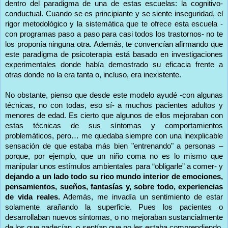
dentro del paradigma de una de estas escuelas: la cognitivo-
conductual. Cuando se es principiante y se siente inseguridad, el
rigor metodológico y la sistemática que te ofrece esta escuela -
con programas paso a paso para casi todos los trastornos- no te
los proponía ninguna otra. Además, te convencían afirmando que
este paradigma de psicoterapia está basado en investigaciones
experimentales donde había demostrado su eficacia frente a
otras donde no la era tanta o, incluso, era inexistente.
No obstante, pienso que desde este modelo ayudé -con algunas
técnicas, no con todas, eso sí- a muchos pacientes adultos y
menores de edad. Es cierto que algunos de ellos mejoraban con
estas técnicas de sus síntomas y comportamientos
problemáticos, pero… me quedaba siempre con una inexplicable
sensación de que estaba más bien "entrenando" a personas –
porque, por ejemplo, que un niño coma no es lo mismo que
manipular unos estímulos ambientales para “obligarle” a comer- y
dejando a un lado todo su rico mundo interior de emociones,
pensamientos, sueños, fantasías y, sobre todo, experiencias
de vida reales.
Además, me invadía un sentimiento de estar
solamente arañando la superficie. Pues los pacientes o
desarrollaban nuevos síntomas, o no mejoraban sustancialmente
de los que padecían, o sentían que no les estaba comprendiendo,