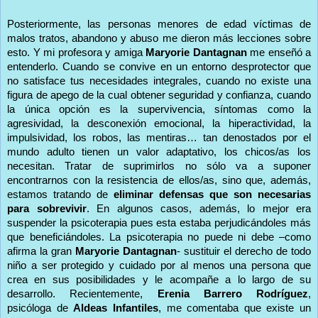
Posteriormente, las personas menores de edad víctimas de
malos tratos, abandono y abuso me dieron más lecciones sobre
esto. Y mi profesora y amiga
Maryorie Dantagnan
me enseñó a
entenderlo. Cuando se convive en un entorno desprotector que
no satisface tus necesidades integrales, cuando no existe una
figura de apego de la cual obtener seguridad y confianza, cuando
la única opción es la supervivencia, síntomas como la
agresividad, la desconexión emocional, la hiperactividad, la
impulsividad, los robos, las mentiras… tan denostados por el
mundo adulto tienen un valor adaptativo, los chicos/as los
necesitan. Tratar de suprimirlos no sólo va a suponer
encontrarnos con la resistencia de ellos/as, sino que, además,
estamos tratando de
eliminar defensas que son necesarias
para sobrevivir
. En algunos casos, además, lo mejor era
suspender la psicoterapia pues esta estaba perjudicándoles más
que beneficiándoles. La psicoterapia no puede ni debe –como
afirma la gran
Maryorie Dantagnan
- sustituir el derecho de todo
niño a ser protegido y cuidado por al menos una persona que
crea en sus posibilidades y le acompañe a lo largo de su
desarrollo. Recientemente,
Erenia Barrero Rodríguez
,
psicóloga de
Aldeas Infantiles
, me comentaba que existe un