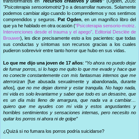
transformarlos en
"
recursos creativos y útiles"
(Ogden, 2016:
"Psicoterapia sensoriomotriz"
)
o a desarrollar nuevos. Solamente
podemos cambiar algo cuando lo comprendemos y nos sentimos
comprendidos y seguros.
Pat Ogden
, en un magnífico libro del
que ya he hablado en otra ocasión (
“Psicoterapia sensorio-motriz.
Intervenciones desde el trauma y el apego”, Editorial Desclée de
Brouwer
), les dice precisamente esto a los pacientes: que todas
sus conductas y síntomas son recursos gracias a los cuales
pudieron sobrevivir entre tanto horror que hubo en sus vidas.
Lo que me dijo una joven de 17 años
:
“Yo ahora no puedo dejar
de fumar porros, si lo hago me quito lo que me evade y hace que
no conecte constantemente con mis fantasmas internos que me
aterrorizan
[fue abusada sexualmente y abandonada, durante
años]
, que no me dejan dormir y estar tranquila. No hago nada,
mi vida es solo levantarme y saber que todo es un desastre, que
es un día más lleno de amargura, que nada va a cambiar…
quiero que me ayudes con mi vida y estos angustiantes y
horribles sentimientos y sensaciones internas, pero necesito no
quitar los porros ni ahora ni de golpe”
¿Quizá si no fumara los porros podría suicidarse?