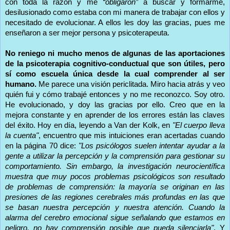
con toda la razón y me
“obligaron”
a buscar y formarme,
desilusionado como estaba con mi manera de trabajar con ellos y
necesitado de evolucionar. A ellos les doy las gracias, pues me
enseñaron a ser mejor persona y psicoterapeuta.
No reniego ni mucho menos de algunas de las aportaciones
de la psicoterapia cognitivo-conductual que son útiles, pero
sí como escuela única desde la cual comprender al ser
humano.
Me parece una visión periclitada. Miro hacia atrás y veo
quién fui y cómo trabajé entonces y no me reconozco. Soy otro.
He evolucionado, y doy las gracias por ello. Creo que en la
mejora constante y en aprender de los errores están las claves
del éxito. Hoy en día, leyendo a Van der Kolk, en
"El cuerpo lleva
la cuenta"
, encuentro que mis intuiciones eran acertadas cuando
en la página 70 dice:
"Los psicólogos suelen intentar ayudar a la
gente a utilizar la percepción y la comprensión para gestionar su
comportamiento. Sin embargo, la investigación neurocientífica
muestra que muy pocos problemas psicológicos son resultado
de problemas de comprensión: la mayoría se originan en las
presiones de las regiones cerebrales más profundas en las que
se basan nuestra percepción y nuestra atención. Cuando la
alarma del cerebro emocional sigue señalando que estamos en
peligro, no hay comprensión posible que pueda silenciarla"
. Y