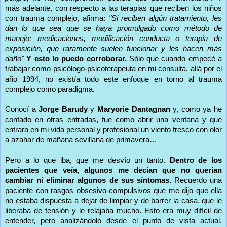
más adelante, con respecto a las terapias que reciben los niños
con trauma complejo, afirma:
"Si reciben algún tratamiento, les
dan lo que sea que se haya promulgado como método de
manejo: medicaciones, modificación conducta o terapia de
exposición, que raramente suelen funcionar y les hacen más
daño"
Y esto lo puedo corroborar.
Sólo que cuando empecé a
trabajar como psicólogo-psicoterapeuta en mi consulta, allá por el
año 1994, no existía todo este enfoque en torno al trauma
complejo como paradigma.
Conocí a
Jorge Barudy
y
Maryorie Dantagnan
y, como ya he
contado en otras entradas, fue como abrir una ventana y que
entrara en mi vida personal y profesional un viento fresco con olor
a azahar de mañana sevillana de primavera…
Pero a lo que iba, que me desvío un tanto.
Dentro de los
pacientes que veía, algunos me decían que no querían
cambiar ni eliminar algunos de sus síntomas.
Recuerdo una
paciente con rasgos obsesivo-compulsivos que me dijo que ella
no estaba dispuesta a dejar de limpiar y de barrer la casa, que le
liberaba de tensión y le relajaba mucho. Esto era muy difícil de
entender, pero analizándolo desde el punto de vista actual,