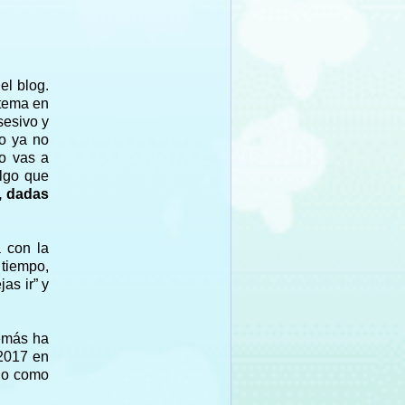
el blog.
 tema en
sesivo y
ho ya no
mo vas a
algo que
, dadas
 con la
 tiempo,
as ir” y
emás ha
 2017 en
rlo como