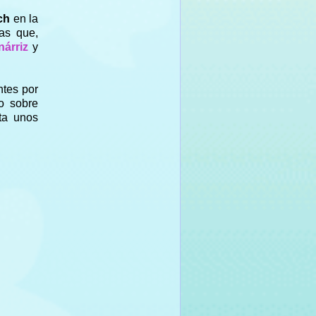
ech
en la
as que,
nárriz
y
ntes por
o sobre
ta unos