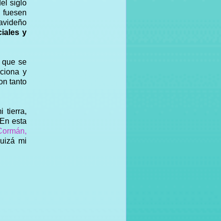
el siglo
) fuesen
navideño
iales y
- que se
ociona y
on tanto
 tierra,
 En esta
Cormán,
uizá mi