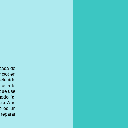
 casa de
icto) en
detenido
inocente
 que use
modo (
el
así. Aún
e es un
 reparar