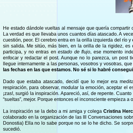
He estado dándole vueltas al mensaje que quería compartir c
La verdad es que llevaba unos cuantos días atascado. A veces
cuestión, peor. El cerebro entra en la orilla izquierda del rí
sin salida. Me sitúo, más bien, en la orilla de la rigidez, e
participa, y no entras en
estado de flujo
, ese momento indes
enfocar y redactar el post. Aunque no lo parezca, un post t
llegue internamente a las personas, vosotros y vosotras, qu
las fechas en las que estamos. No sé si lo habré consegui
Dado que estaba atascado, decidí que lo mejor era medita
respiración, para observar, modular la emoción, aceptar el 
¡zas!, surgió la inspiración. Apareció, así, de repente. Cuant
“sueltas”, mejor. Porque entonces el inconsciente empieza a 
La inspiración se la debo a mi amiga y colega
Cristina Her
colaborado en la organización de las III Conversaciones sobr
Donostia) Ella no lo sabe porque no se lo he dicho. Se sorpr
sucedió.