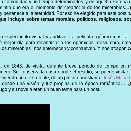
na comunidad y un tiempo determinados; y en aquella Europa d
 sintió que era el momento de crearlo: el de los miserables…
y pertenece a la eternidad.
Por eso he elegido para este post 
e incluye sobre temas morales, políticos, religiosos, soc
un espectáculo visual y auditivo. La película -género musical
 mejor día para reivindicar a los oprimidos- deslumbra, em
 "Los miserables" nos enternecen y conmueven. Y nos atrapan c
, en 1843, de visita, durante breve período de tiempo en mi
inero. Se conserva la casa donde él residió, se puede visitar.
 viendo una, excelente, de un pintor donostiarra,
Jesús María 
s desde una visión y luz propias de la época romántica… Q
ugo y su novela eran un buen tema para un post...