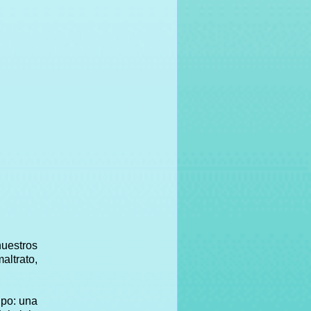
nuestros
ltrato,
ipo: una