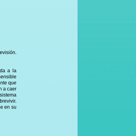
evisión.
da a la
sensible
ente que
n a caer
 sistema
revivir.
ue en su