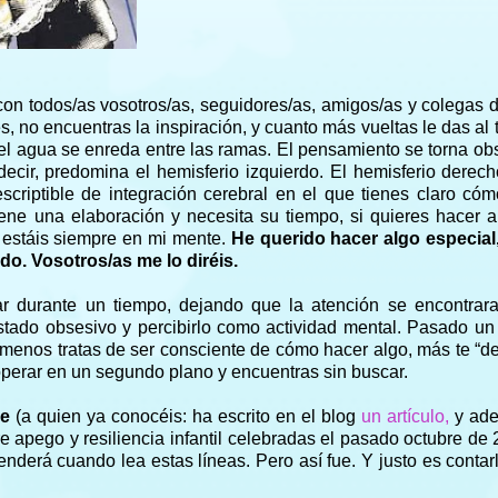
on todos/as vosotros/as, seguidores/as, amigos/as y colegas d
, no encuentras la inspiración, y cuanto más vueltas le das al
o y el agua se enreda entre las ramas. El pensamiento se torna ob
s decir, predomina el hemisferio izquierdo. El hemisferio derec
criptible de integración cerebral en el que tienes claro có
iene una elaboración y necesita su tiempo, si quieres hacer 
e estáis siempre en mi mente.
He querido hacer algo especial
do. Vosotros/as me lo diréis.
r durante un tiempo, dejando que la atención se encontrara
estado obsesivo y percibirlo como actividad mental. Pasado un
o menos tratas de ser consciente de cómo hacer algo, más te “dej
operar en un segundo plano y encuentras sin buscar.
ce
(a quien ya conocéis: ha escrito en el blog
un artículo,
y ad
e apego y resiliencia infantil celebradas el pasado octubre de
enderá cuando lea estas líneas. Pero así fue. Y justo es conta