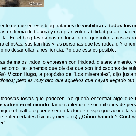
miento de que en este blog tratamos de
visibilizar a todos los
s en forma de trauma y una gran vulnerabilidad para el pade
ulta. En el blog les damos un lugar en el que intentamos exp
a ellos/as, sus familias y las personas que les rodean. Y orie
cómo desarrollar la resiliencia. Porque esta es posible.
 de malos tratos lo expresen con frialdad, distanciamiento, r
l entorno, no tenemos que olvidar que son indicadores de suf
más)
Víctor Hugo
, a propósito de “Los miserables”, dijo justa
odiosos; pero es muy raro que aquellos que hayan llegado tan
todos/as los/as que padecen. Yo quería encontrar algo que
ue sufren en el mundo
, lamentablemente son millones de per
rque el maltrato puede ser un factor de riesgo que acorte la vi
 de enfermedades físicas y mentales)
¿Cómo hacerlo? Cristin
es”