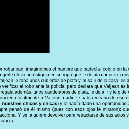
por robar pan, imaginemos el hambre que padecía- cobijo en la
acogerle (lleva un estigma en su ropa que le delata como ex conv
ljean le roba unos cubiertos de plata y, al salir de la casa, es 
 verificar el robo ante la policía, pero declara que Valjean es 
e regala además, unos candelabros de plata, le deja ir y le pide
oncierta totalmente a Valjean, nadie le había
mirado
de ese 
n nuestros chicos y chicas
) y le había dado una oportunidad 
mpre pensó de él mismo (pues con esos ojos le miraron): qu
ciona. Y se la quiere devolver para retractarse de sus actos y
enuncia.