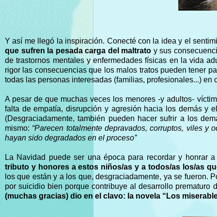
Y así me llegó la inspiración. Conecté con la idea y el senti
que sufren la pesada carga del maltrato
y sus consecuencia
de trastornos mentales y enfermedades físicas en la vida ad
rigor las consecuencias que los malos tratos pueden tener par
todas las personas interesadas (familias, profesionales...) en 
A pesar de que muchas veces los menores -y adultos- víctimas
falta de empatía, disrupción y agresión hacia los demás y e
(Desgraciadamente, también pueden hacer sufrir a los de
mismo:
“Parecen totalmente depravados, corruptos, viles y 
hayan sido degradados en el proceso”
La Navidad puede ser una época para recordar y honrar a 
tributo y honores a estos niños/as y a todos/as los/as q
los que están y a los que, desgraciadamente, ya se fueron. Po
por suicidio bien porque contribuye al desarrollo prematuro
(muchas gracias) dio en el clavo: la novela “Los miserabl