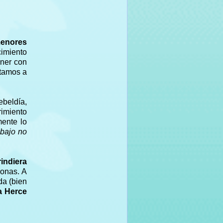
 menores
cimiento
oner con
ntamos a
ebeldía,
rimiento
mente lo
 bajo no
rindiera
sonas. A
da (bien
a Herce