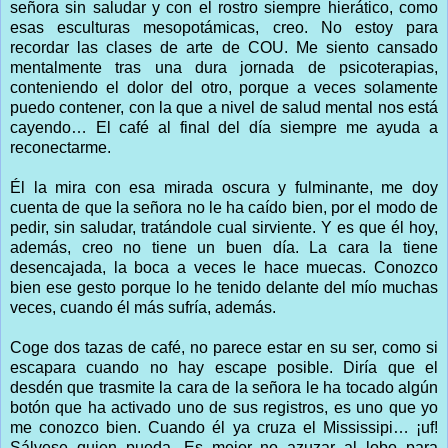
señora sin saludar y con el rostro siempre hierático, como
esas esculturas mesopotámicas, creo. No estoy para
recordar las clases de arte de COU. Me siento cansado
mentalmente tras una dura jornada de psicoterapias,
conteniendo el dolor del otro, porque a veces solamente
puedo contener, con la que a nivel de salud mental nos está
cayendo… El café al final del día siempre me ayuda a
reconectarme.
Él la mira con esa mirada oscura y fulminante, me doy
cuenta de que la señora no le ha caído bien, por el modo de
pedir, sin saludar, tratándole cual sirviente. Y es que él hoy,
además, creo no tiene un buen día. La cara la tiene
desencajada, la boca a veces le hace muecas. Conozco
bien ese gesto porque lo he tenido delante del mío muchas
veces, cuando él más sufría, además.
Coge dos tazas de café, no parece estar en su ser, como si
escapara cuando no hay escape posible. Diría que el
desdén que trasmite la cara de la señora le ha tocado algún
botón que ha activado uno de sus registros, es uno que yo
me conozco bien. Cuando él ya cruza el Mississipi… ¡uf!
Sálvese quien pueda. Es mejor no azuzar al lobo para