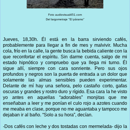
Foto audiovisual451.com
Del largometraje "El páramo"
Jueves, 18,30h. Él está en la barra sirviendo cafés,
probablemente para llegar a fin de mes y malvivir. Mucha
cola, frío en la calle, la gente busca la bebida caliente con la
que reconfortar el espíritu. Sin darme cuenta, salgo de mi
estado hipnótico y compruebo que ya llega mi turno. Él
sigue allí, siempre con cara sonriente. Pero sus ojos
profundos y negros son la puerta de entrada a un dolor que
solamente las almas sensibles pueden experimentar.
Delante de mí hay una señora, pelo castaño corto, gafas
oscuras y grandes y rostro duro y rígido. Esa cara la he visto
yo antes en aquellas “adorables” monjitas que me
enseñaban a leer y me ponían el culo rojo a azotes cuando
me meaba en clase, porque no me aguantaba y tampoco me
dejaban ir al baño. “Solo a su hora”, decían.
-Dos cafés con leche y dos tostadas con mermelada- dijo la