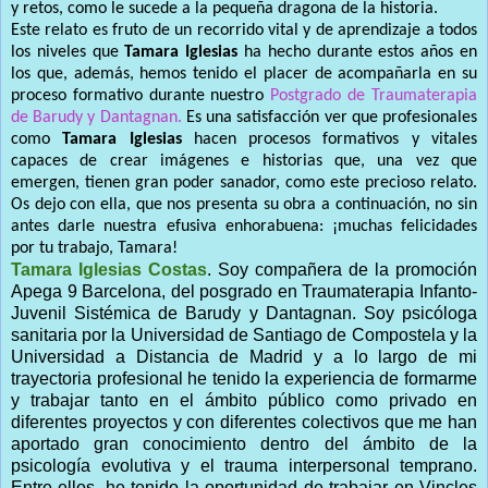
y retos, como le sucede a la pequeña dragona de la historia.
Este relato es fruto de un recorrido vital y de aprendizaje a todos
los niveles que
Tamara Iglesias
ha hecho durante estos años en
los que, además, hemos tenido el placer de acompañarla en su
proceso formativo durante nuestro
Postgrado de Traumaterapia
de Barudy y Dantagnan.
Es una satisfacción ver que profesionales
como
Tamara Iglesias
hacen procesos formativos y vitales
capaces de crear imágenes e historias que, una vez que
emergen, tienen gran poder sanador, como este precioso relato.
Os dejo con ella, que nos presenta su obra a continuación, no sin
antes darle nuestra efusiva enhorabuena: ¡muchas felicidades
por tu trabajo, Tamara!
Tamara Iglesias Costas
. Soy compañera de la promoción
Apega 9 Barcelona, del posgrado en Traumaterapia Infanto-
Juvenil Sistémica de Barudy y Dantagnan. Soy psicóloga
sanitaria por la Universidad de Santiago de Compostela y la
Universidad a Distancia de Madrid y a lo largo de mi
trayectoria profesional he tenido la experiencia de formarme
y trabajar tanto en el ámbito público como privado en
diferentes proyectos y con diferentes colectivos que me han
aportado gran conocimiento dentro del ámbito de la
psicología evolutiva y el trauma interpersonal temprano.
Entre ellos, he tenido la oportunidad de trabajar en Vincles