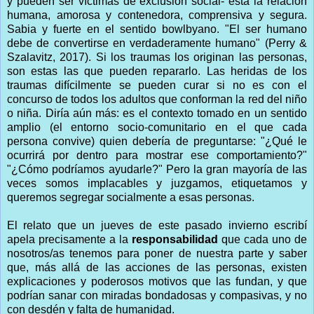
y pueden ser víctimas de exclusión social- está la relación
humana, amorosa y contenedora, comprensiva y segura.
Sabia y fuerte en el sentido bowlbyano. "El ser humano
debe de convertirse en verdaderamente humano" (Perry &
Szalavitz, 2017). Si los traumas los originan las personas,
son estas las que pueden repararlo. Las heridas de los
traumas difícilmente se pueden curar si no es con el
concurso de todos los adultos que conforman la red del niño
o niña. Diría aún más: es el contexto tomado en un sentido
amplio (el entorno socio-comunitario en el que cada
persona convive) quien debería de preguntarse: "¿Qué le
ocurrirá por dentro para mostrar ese comportamiento?"
"¿Cómo podríamos ayudarle?" Pero la gran mayoría de las
veces somos implacables y juzgamos, etiquetamos y
queremos segregar socialmente a esas personas.
El relato que un jueves de este pasado invierno escribí
apela precisamente a la
responsabilidad
que cada uno de
nosotros/as tenemos para poner de nuestra parte y saber
que, más allá de las acciones de las personas, existen
explicaciones y poderosos motivos que las fundan, y que
podrían sanar con miradas bondadosas y compasivas, y no
con desdén y falta de humanidad.