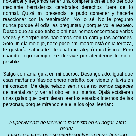
no-verbal y llegamos tener una comprensión el uno del otro
mediante hemisferios cerebrales derechos fuera de lo
normal. Quizá mi presencia le pudo contener y hacerle
reaccionar con la respiración. No lo sé. No le pregunto
nunca porque él odia las preguntas y porque yo le respeto.
Desde que sé que trabaja ahí nos hemos encontrado varias
veces y siempre nos hablamos con la cara y las acciones.
Sólo un día me dijo, hace poco: “mi madre está en la terraza,
le gustaría saludarte”, lo cual me alegró muchísimo. Pero
cuando llego siempre se desvive por atenderme lo mejor
posible.
Salgo con amargura en mi cuerpo. Desangelado, igual que
esas mañanas frías de enero norteño, con viento y lluvia en
mi corazón. Me deja helado sentir que no somos capaces
de mentalizar y ver al otro en su interior. Ojalá existieran
unas gafas que permitieran leer los estados internos de las
personas, porque mirándole a él a los ojos, leerían:
Superviviente de violencia machista en su hogar, alma
herida.
Lucha por creer que se puede confiar en el ser humano.