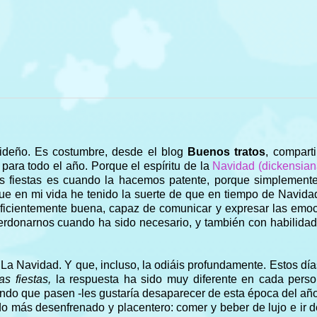
videño. Es costumbre, desde el blog
Buenos tratos
, compart
 para todo el año. Porque el espíritu de la
Navidad (dickensia
es fiestas es cuando la hacemos patente, porque simplement
que en mi vida he tenido la suerte de que en tiempo de Navid
uficientemente buena, capaz de comunicar y expresar las emo
erdonarnos cuando ha sido necesario, y también con habilida
La Navidad. Y que, incluso, la odiáis profundamente. Estos día
s fiestas,
la respuesta ha sido muy diferente en cada perso
ndo que pasen -les gustaría desaparecer de esta época del año
o más desenfrenado y placentero: comer y beber de lujo e ir de