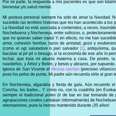
Por mi parte, la respuesta a mis pacientes es que son totalm
bienestar y/o salud mental.
Mi postura personal siempre ha sido de amar la Navidad. N
sucedido las terribles historias que les han acontecido a los 
La Navidad no está asociada a contenidos, a veces, traumáti
Nochebuena y Nochevieja, entre sollozos, o, protectorament
que no quieran saber nada! Y, en efecto, no me han sucedid
amor, cohesión familiar, lazos de amistad, gozo y exuberanc
(como el
ogi salutadore
o
pan salvador
[1]
, antiquísima, q
bacalao al pil pil o besugo, si la economía de ese año lo per
lechal, que traía mi abuela materna a casa. De postre, la 
navideños, y Árbol y Belén, y besos y abrazos, por supuesto.
Iglesia de San Vicente el
Mesias
sarritan
(precioso villancic
puso los pelos de punta. Mi padre aún recuerda oírle al gran 
En Nochevieja, algarabía y fiesta de gala. Aún recuerdo e
Concha, los bailes... Y cómo no, con la cuadrilla (en Euska
siempre el tradicional
poteo
(ir de bar en bar tomando de p
agrupaciones corales cantaban informalmente) de Nochebuena
retomaremos, pues la hemos mantenido durante ¡35 años!