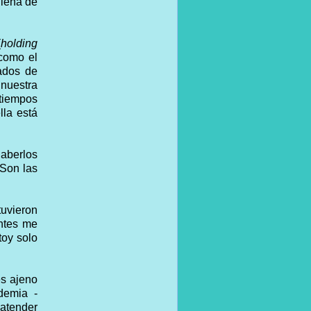
llena de
(
holding
 como el
gados de
 nuestra
 tiempos
lla está
haberlos
 Son las
tuvieron
entes me
toy solo
es ajeno
demia -
atender