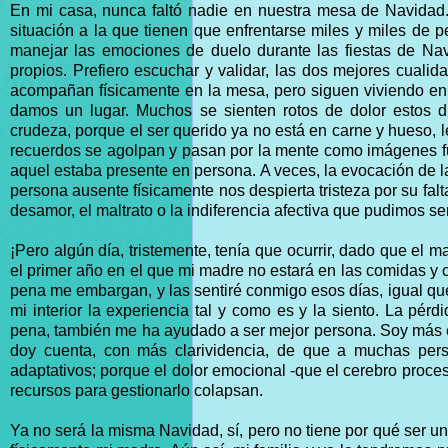
En mi casa, nunca faltó nadie en nuestra mesa de Navidad
situación a la que tienen que enfrentarse miles y miles de
manejar las emociones de duelo durante las fiestas de Nav
propios. Prefiero escuchar y validar, las dos mejores cuali
acompañan físicamente en la mesa, pero siguen viviendo en 
damos un lugar. Muchos se sienten rotos de dolor estos d
crudeza, porque el ser querido ya no está en carne y hueso, 
recuerdos se agolpan y pasan por la mente como imágenes f
aquel estaba presente en persona. A veces, la evocación de l
persona ausente físicamente nos despierta tristeza por su falt
desamor, el maltrato o la indiferencia afectiva que pudimos sen
¡Pero algún día, tristemente, tenía que ocurrir, dado que el 
el primer año en el que mi madre no estará en las comidas y c
pena me embargan, y las sentiré conmigo esos días, igual qu
mi interior la experiencia tal y como es y la siento. La 
pena, también me ha ayudado a ser mejor persona. Soy más 
doy cuenta, con más clarividencia, de que a muchas per
adaptativos; porque el dolor emocional -que el cerebro proces
recursos para gestionarlo colapsan.
Ya no será la misma Navidad, sí, pero no tiene por qué ser u