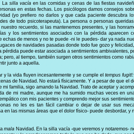
. La
silla vacía
en las comidas y cenas de las fiestas navide
 personas en estas fechas. Los psicólogos damos consejos so
idad (yo prefiero no darlos y que cada paciente descubra l
dades de todo psicoterapeuta). La persona o personas querida
nuestro recuerdo, si las mantenemos presentes, y las honram
ías y los sentimientos asociados con la pérdida aparecen c
le echas de menos y no te puede -ni le puedes- dar ya nada nu
ugaces de navidades pasadas donde todo fue gozo y felicidad
a pérdida puede estar asociada a sentimientos ambivalentes, p
a; pero, al tiempo, también surgen otros sentimientos como rabia
tir junto a aquella.
mar y la vida fluyen incesantemente y se cumple el
tempus fugit!:
enas de Navidad. No estará físicamente. Y a pesar de que el do
e mi familia, sigo amando la Navidad. Trato de aceptar y acom
pérdida de mi madre, aunque me ha sumido muchas veces en u
empático con mis pacientes y comprendo mejor sus sentimient
sonas no les es tan fácil cambiar o dejar de usar sus mec
a en las mismas áreas que el dolor físico- puede desbordar, y 
na
mala
Navidad. En la silla vacía -que veremos y notaremos- n