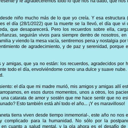
presente y le agradeceremos todo lo que nos ha dado, que nos 
a desde niño mucho más de lo que yo creía. Y esa estructura 
s el día (28/1/2022) que la muerte se la llevó, el día que vi
ueda, que desaparecerá. Pero los recuerdos sobre ella, car
ñanzas, seguirán vivos para siempre dentro de nosotros, en
amilia y viendo la mesa vacía, sentiremos pena y nostalgia por
ntimiento de agradecimiento, y de paz y serenidad, porque e
 y amigas, que ya no están: los recuerdos, agradecidos por 
rante todo el día, envolviéndome como una dulce y suave nube.
ad.
iento: el día que mi madre murió, mis amigos y amigas allí es
 arropamos, en esos duros momentos, unos a otros, los paci
 una catarata de amor y sostén que me hace sentir que no es
tunado? Esto también está ahí todo el año... ¡Y es maravilloso!
laneta tierra viven desde tiempo inmemorial-, este año no nos 
y complicado para la humanidad. No sólo por la postpan
en cuanto a salud mental, y la ola ahora es el desafío de 