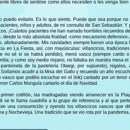
ente libres de sentirse como ellos necesiten o les venga bien
o puedo evitarlo. Es lo que siento. Puede que sea porque n
pacientes, niños y adultos, de mi consulta de San Sebastián. Y p
cos. ¡Cuántos pacientes me han narrado horribles recuerdos de
e, desde la más absoluta frialdad -como mecanismo defensivo-
o, afortunadamente. Mis navidades siempre fueron una época 
ia en La Fiesta, así, con mayúsculas: villancicos, tradicione
ue no sé si se habrá perdido), menú vasco (siempre cardo o c
mitía; y como soy medio riojano, no faltaba en nuestra mesa el
pantxineta de la pastelería Otaegi, por supuesto), regalos,
 Solíamos acudir a la Misa del Gallo y recuerdo un año escuch
o vasco que podéis escuchar en el link) cantado por un tenor
tenor Carlos Munguía cantarlo el día de Navidad.
l primer cotillón, las madrugadas viendo amanecer en la Pla
di se le llama
cuadrilla
a tu grupo de referencia y al que pert
ie una consumición y oyendo los villancicos vascos que dif
 y Nochevieja. Una tradición que se vio rota por la pandemi