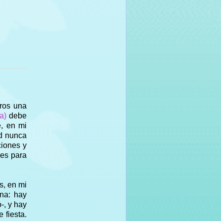
iros una
na)
debe
e, en mi
ad nunca
ciones y
des para
s, en mi
na: hay
-, y hay
 fiesta.