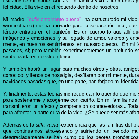
físicamente mi madre. Aún así, mi familia y yo la tendremos 
felicidad. Ella vive en el recuerdo dentro de nosotros.
Mi madre,
"suficientemente buena"
, ha estructurado mi vid
winnicottiano) me ha apoyado para la separación final, que e
féretro entraba en el panteón. Es un cuerpo lo que allí q
imágenes y emociones, y su legado de amor, valores y ense
mente, en nuestros sentimientos, en nuestro cuerpo... En mi f
pasados, sí; pero también experimentaremos un profundo se
simbolizada en nuestro interior.
Y también habrá un lugar para muchos otros y otras, amigos
conocido, y llenos de nostalgia, desfilarán por mi mente, du
navidades pasadas que, en una parte, han forjado mi identid
Y, finalmente, estas fechas me recuerdan lo querido que me s
para sostenerme y acogerme con cariño. En mi familia nos
transmitieron un afecto y comprensión conmovedoras... Toda
para afrontar la parte dura de la vida. ¿Se puede ser más afor
Además de la
silla vacía
-experiencia que las familias del p
que continuamos atravesando y sufriendo un periodo mu
desgraciadamente se han cumplido los peores pronósticos 