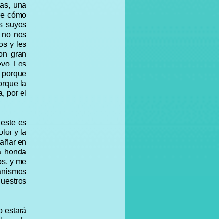
ñas, una
bre cómo
os suyos
s no nos
os y les
on gran
evo. Los
, porque
orque la
, por el
este es
lor y la
pañar en
na honda
os, y me
anismos
nuestros
o estará