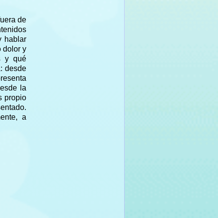
fuera de
ntenidos
y hablar
 dolor y
s y qué
a: desde
presenta
desde la
s propio
sentado.
ente, a