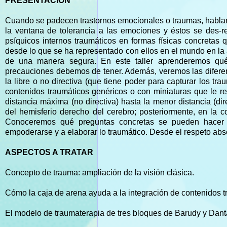
PRESENTACIÓN
Cuando se padecen trastornos emocionales o traumas, hablar r
la ventana de tolerancia a las emociones y éstos se des-re
psíquicos internos traumáticos en formas físicas concretas
desde lo que se ha representado con ellos en el mundo en la a
de una manera segura. En este taller aprenderemos qué 
precauciones debemos de tener. Además, veremos las diferent
la libre o no directiva (que tiene poder para capturar los tr
contenidos traumáticos genéricos o con miniaturas que le r
distancia máxima (no directiva) hasta la menor distancia (d
del hemisferio derecho del cerebro; posteriormente, en la co
Conoceremos qué preguntas concretas se pueden hacer pa
empoderarse y a elaborar lo traumático. Desde el respeto absol
ASPECTOS A TRATAR
Concepto de trauma: ampliación de la visión clásica.
Cómo la caja de arena ayuda a la integración de contenidos t
El modelo de traumaterapia de tres bloques de Barudy y Dantag