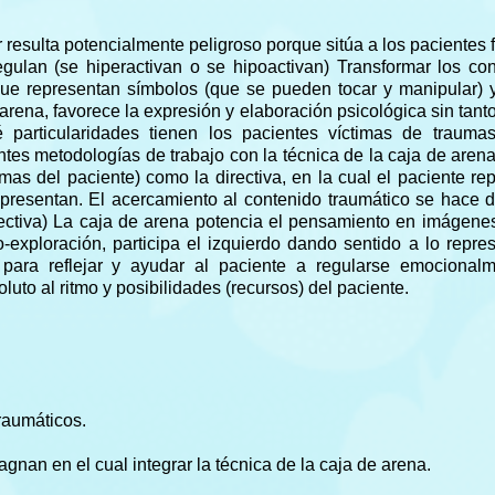
esulta potencialmente peligroso porque sitúa a los pacientes 
gulan (se hiperactivan o se hipoactivan) Transformar los co
 que representan símbolos (que se pueden tocar y manipular) 
rena, favorece la expresión y elaboración psicológica sin tanto
particularidades tienen los pacientes víctimas de trauma
es metodologías de trabajo con la técnica de la caja de aren
aumas del paciente) como la directiva, en la cual el paciente re
epresentan. El acercamiento al contenido traumático se hace 
irectiva) La caja de arena potencia el pensamiento en imágene
-exploración, participa el izquierdo dando sentido a lo repre
ra reflejar y ayudar al paciente a regularse emocionalm
uto al ritmo y posibilidades (recursos) del paciente.
raumáticos.
nan en el cual integrar la técnica de la caja de arena.