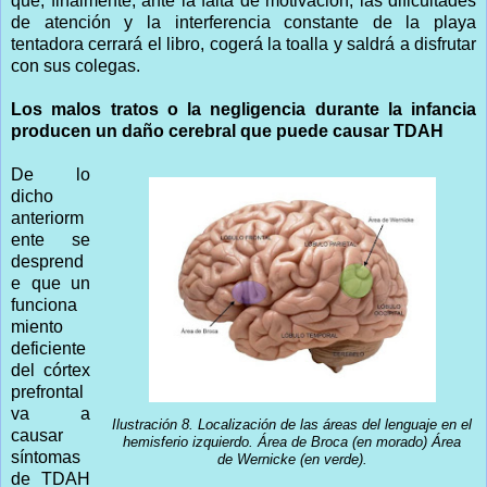
que, finalmente, ante la falta de motivación, las dificultades
de atención y la interferencia constante de la playa
tentadora cerrará el libro, cogerá la toalla y saldrá a disfrutar
con sus colegas.
Los malos tratos o la negligencia durante la infancia
producen un daño cerebral que puede causar TDAH
De lo
dicho
anteriorm
ente se
desprend
e que un
funciona
miento
deficiente
del córtex
prefrontal
va a
Ilustración 8. Localización de las áreas del lenguaje en el
causar
hemisferio izquierdo. Área de Broca (en morado) Área
síntomas
de Wernicke (en verde).
de TDAH