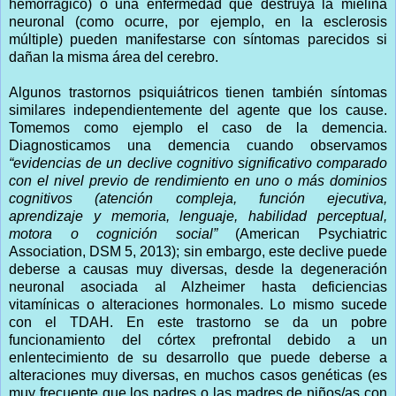
hemorrágico) o una enfermedad que destruya la mielina
neuronal (como ocurre, por ejemplo, en la esclerosis
múltiple) pueden manifestarse con síntomas parecidos si
dañan la misma área del cerebro.
Algunos trastornos psiquiátricos tienen también síntomas
similares independientemente del agente que los cause.
Tomemos como ejemplo el caso de la demencia.
Diagnosticamos una demencia cuando observamos
“evidencias de un declive cognitivo significativo comparado
con el nivel previo de rendimiento en uno o más dominios
cognitivos (atención compleja, función ejecutiva,
aprendizaje y memoria, lenguaje, habilidad perceptual,
motora o cognición social”
(American Psychiatric
Association, DSM 5, 2013); sin embargo, este declive puede
deberse a causas muy diversas, desde la degeneración
neuronal asociada al Alzheimer hasta deficiencias
vitamínicas o alteraciones hormonales. Lo mismo sucede
con el TDAH. En este trastorno se da un pobre
funcionamiento del córtex prefrontal debido a un
enlentecimiento de su desarrollo que puede deberse a
alteraciones muy diversas, en muchos casos genéticas (es
muy frecuente que los padres o las madres de niños/as con