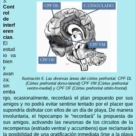
3.
Cont
rol
de
interf
eren
cias
.
El
estud
io va
bien
y
avan
Ilustración 6. Las diversas áreas del córtex prefrontal. CPF DL
za;
(Córtex prefrontal dorso-lateral) CPF VM (Córtex prefrontal
sin
ventro-medial) y CPF OF (Córtex prefrontal orbito-frontal)
emba
rgo, ocasionalmente, recordará el plan propuesto por sus
amigos y no podrá evitar sentirse tentado por el placer que
supondría disfrutar con ellos de un día de playa. De manera
involuntaria, el hipocampo le “recordará” la propuesta de
sus amigos, activando las neuronas de los circuitos de la
recompensa (estriado ventral y accumbens) que reclamarán
la posibilidad de una gratificación inmediata (irse a la playa