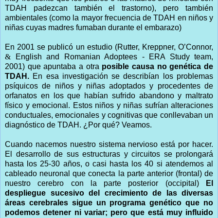
TDAH padezcan también el trastorno), pero también
ambientales (como la mayor frecuencia de TDAH en niños y
niñas cuyas madres fumaban durante el embarazo)
En 2001 se publicó un estudio (Rutter, Kreppner, O’Connor,
&
English and Romanian Adoptees - ERA Study team,
2001) que apuntaba a otra
posible causa no genética de
TDAH.
En esa investigación se describían los problemas
psíquicos de niños y niñas adoptados y procedentes de
orfanatos en los que habían sufrido abandono y maltrato
físico y emocional. Estos niños y niñas sufrían alteraciones
conductuales, emocionales y cognitivas que conllevaban un
diagnóstico de TDAH. ¿Por qué? Veamos.
Cuando nacemos nuestro sistema nervioso está por hacer.
El desarrollo de sus estructuras y circuitos se prolongará
hasta los 25-30 años, o casi hasta los 40 si atendemos al
cableado neuronal que conecta la parte anterior (frontal) de
nuestro cerebro con la parte posterior (occipital)
El
despliegue sucesivo del crecimiento de las diversas
áreas cerebrales sigue un programa genético que no
podemos detener ni variar; pero que está muy influido