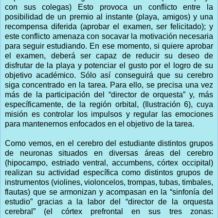
con sus colegas) Esto provoca un conflicto entre la
posibilidad de un premio al instante (playa, amigos) y una
recompensa diferida (aprobar el examen, ser felicitado); y
este conflicto amenaza con socavar la motivación necesaria
para seguir estudiando. En ese momento, si quiere aprobar
el examen, deberá ser capaz de reducir su deseo de
disfrutar de la playa y potenciar el gusto por el logro de su
objetivo académico. Sólo así conseguirá que su cerebro
siga concentrado en la tarea. Para ello, se precisa una vez
más de la participación del “director de orquesta” y, más
específicamente, de la región orbital, (Ilustración 6), cuya
misión es controlar los impulsos y regular las emociones
para mantenernos enfocados en el objetivo de la tarea.
Como vemos, en el cerebro del estudiante distintos grupos
de neuronas situados en diversas áreas del cerebro
(hipocampo, estriado ventral, accumbens, córtex occipital)
realizan su actividad específica como distintos grupos de
instrumentos (violines, violoncelos, trompas, tubas, timbales,
flautas) que se armonizan y acompasan en la “sinfonía del
estudio” gracias a la labor del “director de la orquesta
cerebral” (el córtex prefrontal en sus tres zonas: