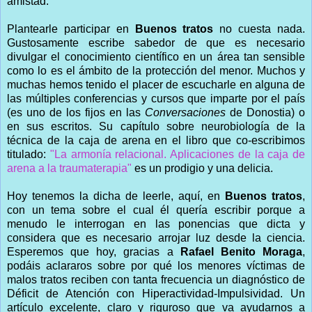
amistad.
Plantearle participar en
Buenos tratos
no cuesta nada.
Gustosamente escribe sabedor de que es necesario
divulgar el conocimiento científico en un área tan sensible
como lo es el ámbito de la protección del menor. Muchos y
muchas hemos tenido el placer de escucharle en alguna de
las múltiples conferencias y cursos que imparte por el país
(es uno de los fijos en las
Conversaciones
de Donostia) o
en sus escritos. Su capítulo sobre neurobiología de la
técnica de la caja de arena en el libro que co-escribimos
titulado:
"La armonía relacional. Aplicaciones de la caja de
arena a la traumaterapia"
es un prodigio y una delicia.
Hoy tenemos la dicha de leerle, aquí, en
Buenos tratos
,
con un tema sobre el cual él quería escribir porque a
menudo le interrogan en las ponencias que dicta y
considera que es necesario arrojar luz desde la ciencia.
Esperemos que hoy, gracias a
Rafael Benito Moraga
,
podáis aclararos sobre por qué los menores víctimas de
malos tratos reciben con tanta frecuencia un diagnóstico de
Déficit de Atención con Hiperactividad-Impulsividad. Un
artículo excelente, claro y riguroso que va ayudarnos a