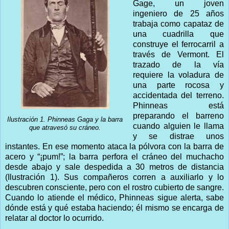
Gage, un joven
ingeniero de 25 años
trabaja como capataz de
una cuadrilla que
construye el ferrocarril a
través de Vermont. El
trazado de la vía
requiere la voladura de
una parte rocosa y
accidentada del terreno.
Phinneas está
preparando el barreno
Ilustración 1. Phinneas Gaga y la barra
cuando alguien le llama
que atravesó su cráneo.
y se distrae unos
instantes. En ese momento ataca la pólvora con la barra de
acero y “¡pum!”; la barra perfora el cráneo del muchacho
desde abajo y sale despedida a 30 metros de distancia
(Ilustración 1). Sus compañeros corren a auxiliarlo y lo
descubren consciente, pero con el rostro cubierto de sangre.
Cuando lo atiende el médico, Phinneas sigue alerta, sabe
dónde está y qué estaba haciendo; él mismo se encarga de
relatar al doctor lo ocurrido.