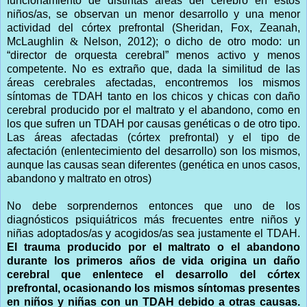
funcionamiento de distintas áreas del cerebro en estos
niños/as, se observan un menor desarrollo y una menor
actividad del córtex prefrontal (Sheridan, Fox, Zeanah,
McLaughlin
&
Nelson, 2012); o dicho de otro modo: un
“director de orquesta cerebral” menos activo y menos
competente. No es extraño que, dada la similitud de las
áreas cerebrales afectadas, encontremos los mismos
síntomas de TDAH tanto en los chicos y chicas con daño
cerebral producido por el maltrato y el abandono, como en
los que sufren un TDAH por causas genéticas o de otro tipo.
Las áreas afectadas (córtex prefrontal) y el tipo de
afectación (enlentecimiento del desarrollo) son los mismos,
aunque las causas sean diferentes (genética en unos casos,
abandono y maltrato en otros)
No debe sorprendernos entonces que uno de los
diagnósticos psiquiátricos más frecuentes entre niños y
niñas adoptados/as y acogidos/as sea justamente el TDAH.
El trauma producido por el maltrato o el abandono
durante los primeros años de vida origina un daño
cerebral que enlentece el desarrollo del córtex
prefrontal, ocasionando los mismos síntomas presentes
en niños y niñas con un TDAH debido a otras causas.