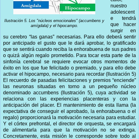
nuestro
adolescent
e tendrá
Ilustración 5. Los "núcleos emocionales" (accumbens y
que hacer
amígdala) y el hipocampo.
surgir en
su cerebro “las ganas” necesarias. Para ello deberá sentir
por anticipado el gusto que le dará aprobar, lo gratificado
que se sentirá cuando reciba la enhorabuena de sus padres
o quizá algún regalo prometido. Para tocar esta parte de la
sinfonía cerebral se requiere evocar otros momentos de
éxito en los que fue felicitado o premiado, y para ello debe
activar el hipocampo, necesario para recordar (Ilustración 5)
El recuerdo de pasadas felicitaciones y premios “enciende”
las neuronas situadas en torno a un pequeño núcleo
denominado accumbens (Ilustración 5), cuya actividad se
relaciona con las experiencias placenteras y con la
anticipación del placer. El mantenimiento de esta llama (la
expectativa de conseguir el aprobado, la enhorabuena o el
regalo) proporcionará la motivación necesaria para estudiar.
Y el córtex prefrontal, el director de orquesta, se encargará
de alimentarla para que la motivación no se extinga.
Concretamente, esta misión le corresponde sobre todo al