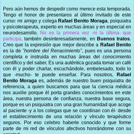
Pero aún hemos de despedir como merece esta temporada.
Tengo el honor de presentaros al último invitado de este
curso: mi amigo y colega
Rafael Benito Moraga
, psiquiatra
y psicoterapeuta, experto en muchas áreas y en especial en
neurodesarrollo.
No es la primera vez -ni la última- que
participa,
también desinteresadamente, en
Buenos tratos
.
Creo que la expresión que mejor describe a
Rafael Benito
es la de
"hombre del Renacimiento"
, pues es una persona
completa e instruida en muchas áreas del conocimiento
científico y del saber. Es una auténtica gozada tomar un café
con él y poder charlar, escuchándole, embelesado, todo lo
que -mucho- te puede enseñar. Para nosotros,
Rafael
Benito Moraga
es, además de nuestro buen psiquiatra de
referencia, a quien buscamos para que la ciencia médica
nos auxilie porque él porta grandes conocimientos en este
área, nuestra persona de confianza, nuestra base segura,
porque es un psiquiatra con una gran humanidad que acoge
al paciente -y a los colegas que se coordinan con él- desde
el establecimiento de una relación y vínculo terapéutico
seguros. Por eso celebro haberle conocido y que forme
parte de mi red de vínculos afectivos honrándome con su