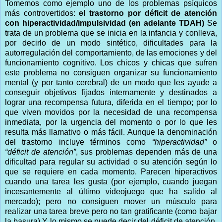
Tomemos como ejemplo uno de los problemas psíquicos
más controvertidos:
el trastorno por déficit de atención
con hiperactividad/impulsividad (en adelante TDAH)
Se
trata de un problema que se inicia en la infancia y conlleva,
por decirlo de un modo sintético, dificultades para la
autorregulación del comportamiento, de las emociones y del
funcionamiento cognitivo. Los chicos y chicas que sufren
este problema no consiguen organizar su funcionamiento
mental (y por tanto cerebral) de un modo que les ayude a
conseguir objetivos fijados internamente y destinados a
lograr una recompensa futura, diferida en el tiempo; por lo
que viven movidos por la necesidad de una recompensa
inmediata, por la urgencia del momento o por lo que les
resulta más llamativo o más fácil. Aunque la denominación
del trastorno incluye términos como
“hiperactividad”
o
“déficit de atención”
, sus problemas dependen más de una
dificultad para regular su actividad o su atención según lo
que se requiere en cada momento. Parecen hiperactivos
cuando una tarea les gusta (por ejemplo, cuando juegan
incesantemente al último videojuego que ha salido al
mercado); pero no consiguen mover un músculo para
realizar una tarea breve pero no tan gratificante (como bajar
la basura) Y lo mismo se puede decir del déficit de atención.