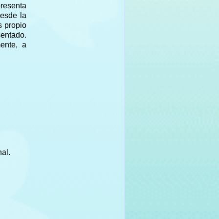
presenta
desde la
s propio
sentado.
ente, a
nal.