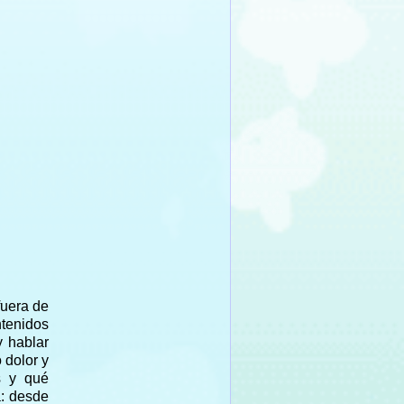
fuera de
ntenidos
y hablar
 dolor y
s y qué
a: desde