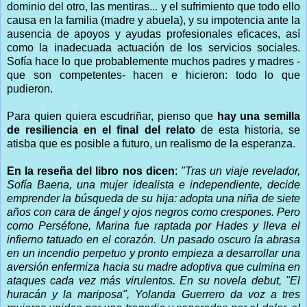
dominio del otro, las mentiras... y el sufrimiento que todo ello
causa en la familia (madre y abuela), y su impotencia ante la
ausencia de apoyos y ayudas profesionales eficaces, así
como la inadecuada actuación de los servicios sociales.
Sofía hace lo que probablemente muchos padres y madres -
que son competentes- hacen e hicieron: todo lo que
pudieron.
Para quien quiera escudriñar, pienso que
hay una semilla
de resiliencia en el final del relato
de esta historia, se
atisba que es posible a futuro, un realismo de la esperanza.
En la reseña del libro nos dicen
:
"Tras un viaje revelador,
Sofía Baena, una mujer idealista e independiente, decide
emprender la búsqueda de su hija: adopta una niña de siete
años con cara de ángel y ojos negros como crespones. Pero
como Perséfone, Marina fue raptada por Hades y lleva el
infierno tatuado en el corazón. Un pasado oscuro la abrasa
en un incendio perpetuo y pronto empieza a desarrollar una
aversión enfermiza hacia su madre adoptiva que culmina en
ataques cada vez más virulentos. En su novela debut, "El
huracán y la mariposa", Yolanda Guerrero da voz a tres