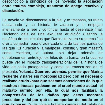
desconocido a principios de los noventa:
la asociación
entre trauma complejo, trastorno de apego reactivo y
disociación.
La novela va directamente a la piel y te traspasa, su relato
descarnado y su historia te atrapan y te empujan
intensamente a leer y continuar hasta el desenlace final.
Haciendo gala de una exquisita erudición (usando la
metáfora de los círculos que Dante utiliza en su poema "La
divina comedia" para dividir cada una de las tres partes de
las que "El huracán y la mariposa" consta) y gran maestría
como escritora, la autora -sin dejar además de
entretenernos- entreteje los hilos de la trama, en la cual se
puede ver el impacto transgeneracional de la historia de
vida de cada protagonista y como se entrecruzan en el
presente.
Yolanda Guerrero además, permite que Marina
recuerde y narre sin morbosidad pero con el necesario
realismo crudo -para que seamos conscientes de lo que
muchos niños/as padecen en el cruel mundo actual- el
maltrato sufrido por ella, lo cual nos facilitará la
comprensión de los daños que estos menores
presentan y del por qué se comportan del modo en el
que lo hacen.
Si la novela hubiera carecido del relato de