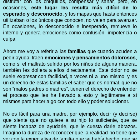
disfrutar con los chiquillos, compensar y sanar, pero, en
ocasiones,
este lugar les resulta más difícil de lo
esperado y desconocido
, y los mapas que hasta entonces
utilizaban o los únicos que conocen, no valen para avanzar.
En ocasiones, lo desconocido e inesperado, remueve lo
interno y genera emociones como confusión, impotencia o
culpa.
Ahora me voy a referir a las
familias
que cuando acuden a
pedir ayuda, traen
emociones y pensamientos dolorosos
,
como si el maltrato sufrido por los niños de alguna manera,
también les doliera a ellos directamente. Este dolor no se
suele expresar con facilidad, a veces ni a uno mismo, y es
un derecho de estas familias el saber que es normal, que no
son “malos padres o madres”, tienen el derecho de entender
el proceso que les ha llevado a esto y legitimarse a sí
mismos para hacer algo con todo ello y poder solucionar.
No es fácil para una madre, por ejemplo, decir (y decirse)
que siente que no quiere a su hijo lo suficiente, que se
siente incapaz de ayudarle, que le cuesta darle abrazos.
Imagino la dureza de reconocer que la realidad no tiene que
ver con la expectativa de familia que se había hecho, que se