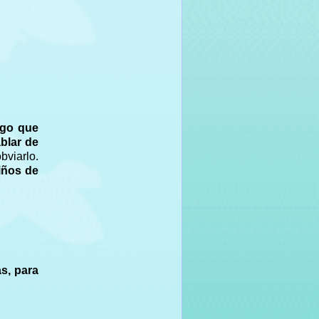
lgo que
blar de
bviarlo.
iños de
s, para