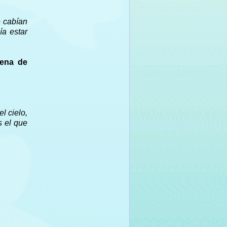
e cabían
ía estar
lena de
l cielo,
s el que