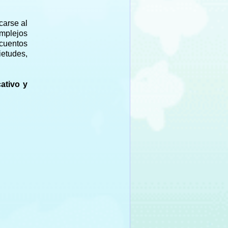
carse al
omplejos
 cuentos
etudes,
ativo y