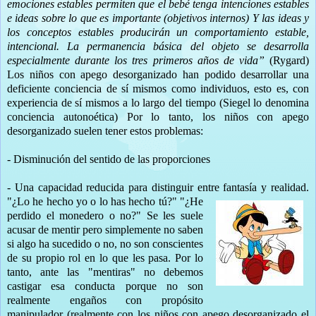
emociones estables permiten que el bebé tenga intenciones estables
e ideas sobre lo que es importante (objetivos internos) Y las ideas y
los conceptos estables producirán un comportamiento estable,
intencional. La permanencia básica del objeto se desarrolla
especialmente durante los tres primeros años de vida”
(Rygard)
Los niños con apego desorganizado han podido desarrollar una
deficiente conciencia de sí mismos como individuos, esto es, con
experiencia de sí mismos a lo largo del tiempo (Siegel lo denomina
conciencia autonoética) Por lo tanto, los niños con apego
desorganizado suelen tener estos problemas:
- Disminución del sentido de las proporciones
- Una capacidad reducida para distinguir entre fantasía y realidad.
"¿Lo he hecho y
o o lo has hecho tú?" "¿He
perdido el monedero o no?" Se les suele
acusar de mentir pero simplemente no saben
si algo ha sucedido o no, no son conscientes
de su propio rol en lo que les pasa. Por lo
tanto, ante las "mentiras" no debemos
castigar esa conducta porque no son
realmente engaños con propósito
manipulador (realmente con los niños con apego desorganizado el