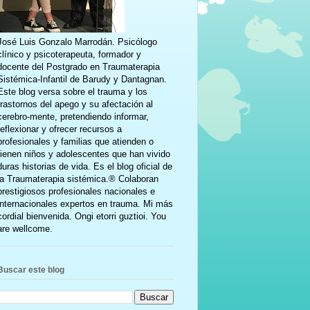
José Luis Gonzalo Marrodán. Psicólogo
clínico y psicoterapeuta, formador y
docente del Postgrado en Traumaterapia
Sistémica-Infantil de Barudy y Dantagnan.
Este blog versa sobre el trauma y los
trastornos del apego y su afectación al
cerebro-mente, pretendiendo informar,
reflexionar y ofrecer recursos a
profesionales y familias que atienden o
tienen niños y adolescentes que han vivido
duras historias de vida. Es el blog oficial de
la Traumaterapia sistémica.® Colaboran
prestigiosos profesionales nacionales e
internacionales expertos en trauma. Mi más
cordial bienvenida. Ongi etorri guztioi. You
are wellcome.
Buscar este blog