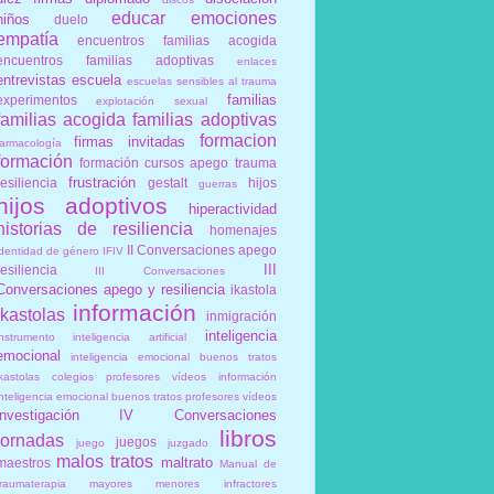
educar
emociones
niños
duelo
empatía
encuentros familias acogida
encuentros familias adoptivas
enlaces
entrevistas
escuela
escuelas sensibles al trauma
familias
experimentos
explotación sexual
familias acogida
familias adoptivas
formacion
firmas invitadas
farmacología
formación
formación cursos apego trauma
frustración
resiliencia
gestalt
hijos
guerras
hijos adoptivos
hiperactividad
historias de resiliencia
homenajes
II Conversaciones apego
identidad de género
IFIV
III
resiliencia
III Conversaciones
Conversaciones apego y resiliencia
ikastola
información
ikastolas
inmigración
inteligencia
instrumento
inteligencia artificial
emocional
inteligencia emocional buenos tratos
ikastolas colegios profesores vídeos información
inteligencia emocional buenos tratos profesores vídeos
investigación
IV Conversaciones
libros
jornadas
juegos
juego
juzgado
malos tratos
maltrato
maestros
Manual de
traumaterapia
mayores
menores infractores