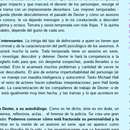
f
gran impacto y que marcará el devenir de los personajes, resurge el
r
e la trama con un impresionante desenlace. Las mejores temporadas -
segunda (donde descubriremos el pasado de Dexter y cómo un asesino
le conoce, le va dejando mensajes y le irá conduciendo a descubrir
éptima y octava. Tercera y sexta temporada son más flojas. Y la quinta
sabéis, depende del gusto de cada uno.
interesantes
. La intriga del tipo de delincuente a quien se tienen que
criminal y de la caracterización del perfil psicológico de los asesinos. A
ustará mucho la serie. Toda temporada tiene un asesino en serie,
investigar, descubrir y detener. Dexter le hará la competencia a la
reglarlo todo para que, sin despertar sospechas, pueda llevarles a su
esidad. Esto le acarreará muchos problemas y cantidad de veces te
r descubierto. El aire de externa imperturbabilidad del personaje (el
 se maneje con inaudita inteligencia y autocontrol. Tanto Michael Hall
el resto de actores hacen soberbias interpretaciones; pero Hall borda
do. La caracterización de los compañeros de trabajo de Dexter -o de
- está igualmente muy bien hecha, y las tramas y lo que acontece en
 Dexter, a su autodiálogo
. Como os he dicho, éste es sin duda, un
ensa, reflexiona, actúa… el forense de la policía. Se crea una gran
ador.
Podemos conocer cómo está fracturada su personalidad y la
entrar en la mente de un asesino en serie -que se aparece como
r su filosofía de la vida, y las investigaciones que va haciendo para