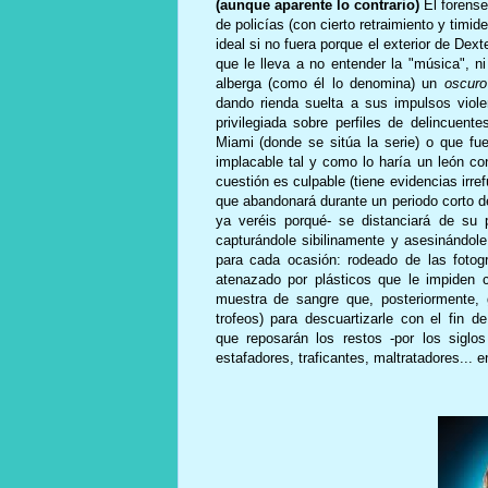
(aunque aparente lo contrario)
El forense
de policías (con cierto retraimiento y tim
ideal si no fuera porque el exterior de Dex
que le lleva a no entender la "música", n
alberga (como él lo denomina) un
oscuro
dando rienda suelta a sus impulsos viol
privilegiada sobre perfiles de delincuen
Miami (donde se sitúa la serie) o que fu
implacable tal y como lo haría un león c
cuestión es culpable (tiene evidencias irre
que abandonará durante un periodo corto d
ya veréis porqué- se distanciará de su 
capturándole sibilinamente y asesinándo
para cada ocasión: rodeado de las fotog
atenazado por plásticos que le impiden 
muestra de sangre que, posteriormente,
trofeos) para descuartizarle con el fin 
que reposarán los restos -por los siglos
estafadores, traficantes, maltratadores... e