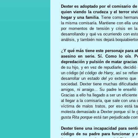
Dexter es adoptado por el comisario de 
quien viendo la crudeza y el terror vi
hogar y una familia
. Tiene como hermana 
la misma comisaría. Mantiene con ella una
por momentos de tensión y crisis en la 
desarrollando y qué va ocurriendo con esta
análisis, y también nos dejará boquiabiertos
¿
Y qué más tiene este personaje para at
asesino en serie. Sí. Como lo oís
.
P
depredación y pulsión de matar gracias
de su hijo, y en vez de repudiarle, decidi
un código (el
código de Harry
, así se refi
desarrollar un
estado del yo
externo que l
sociedad. Dexter tiene muchas dificultades
amigos, ni arraigo... Su padre le enseñó
Gracias a ello ha llegado a ser un eficien
al llegar a la comisaría, que sale con una 
víctima de malos tratos, por eso está t
molesta demasiado a Dexter porque sí le g
gusta Rita porque está tan perjudicada co
Dexter tiene una incapacidad para sent
código de su padre para funcionar y r