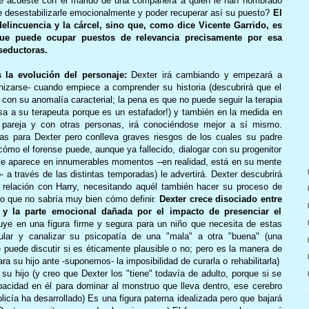
 se acueste con el marido de una compañera a quien le han nombrado
 de desestabilizarle emocionalmente y poder recuperar así su puesto?
El
elincuencia y la cárcel, sino que, como dice Vicente Garrido, es
ue puede ocupar puestos de relevancia precisamente por esa
seductoras.
 la evolución del personaje:
Dexter irá cambiando y empezará a
nizarse- cuando empiece a comprender su historia (descubrirá que el
 con su anomalía caracterial; la pena es que no puede seguir la terapia
sa a su terapeuta porque es un estafador!) y también en la medida en
 pareja y con otras personas, irá conociéndose mejor a sí mismo.
jas para Dexter pero conlleva graves riesgos de los cuales su padre
 cómo el forense puede, aunque ya fallecido, dialogar con su progenitor
e le aparece en innumerables momentos –en realidad, está en su mente
 a través de las distintas temporadas) le advertirá. Dexter descubrirá
a relación con Harry, necesitando aquél también hacer su proceso de
ulo que no sabría muy bien cómo definir.
Dexter crece disociado entre
 y la parte emocional dañada por el impacto de presenciar el
uye en una figura firme y segura para un niño que necesita de estas
lar y canalizar su psicopatía de una "mala" a otra "buena" (una
 puede discutir si es éticamente plausible o no; pero es la manera de
ara su hijo ante -suponemos- la imposibilidad de curarla o rehabilitarla)
a su hijo (y creo que Dexter los "tiene" todavía de adulto, porque si se
acidad en él para dominar al monstruo que lleva dentro, ese cerebro
olicía ha desarrollado) Es una figura paterna idealizada pero que bajará