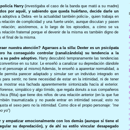
policía Harry
(investigaba el caso de la banda que mató a su madre)
vidos por aquél, y sabiendo que queda huérfano, decide darle un
adoptiva a Debra -en la actualidad también policía-, quien trabaja en
 relación de complicidad y una fuerte unión, aunque discutan y pasen
relación; asistiremos, a lo largo de los episodios, a cómo se va
 relación fraternal porque el devenir de la misma es también digno de
 el final de la misma.
raer nuestra atención? Agarraos a la silla: Dexter es un psicópata
ero ha conseguido controlar (canalizándola) su tendencia a la
 a su padre adoptivo.
Harry descubrió tempranamente las tendencias
ó convertirse en su tutor. Le enseñó a canalizar su depredación dándole
ere el personaje al mismo) Además, le enseñó a aparentar normalidad, a
e permita parecer adaptado y simular ser un individuo integrado en
 para sentir, no tiene necesidad de estar en la intimidad, ni de tener
 a mostrar esa fachada aparentemente sintonizada hacía al exterior.
te forense, simpático y algo tímido, que regala donuts a sus compañeros
chica (Rita) que tiene dos niños de una relación anterior (en la que fue
ambién traumatizada y no puede entrar en intimidad sexual; esto no
usta el sexo pero no la intimidad. Como dice el propio personaje:
“me
mo yo
”)
ir y empatizar emocionalmente con los demás (aunque sí tiene el
egular su depredación), y de ahí su estilo vincular desapegado