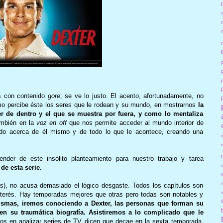
as con contenido
gore
; se ve lo justo. El acento, afortunadamente, no
ómo percibe éste los seres que le rodean y su mundo, en mostrarnos
la
r de dentro y el que se muestra por fuera, y como lo mentaliza
ambién en la
voz en off
que nos permite acceder al mundo interior de
ndo acerca de él mismo y de todo lo que le acontece, creando una
er de este insólito planteamiento para nuestro trabajo y tarea
r
de esta serie.
as), no acusa demasiado el lógico desgaste. Todos los capítulos son
nterés. Hay temporadas mejores que otras pero todas son notables y
ismas, iremos conociendo a Dexter, las personas que forman su
n su traumática biografía. Asistiremos a lo complicado que le
tos en analizar series de TV dicen que decae en la sexta temporada,