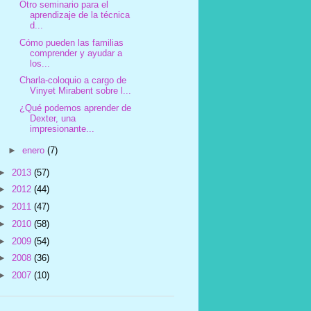
Otro seminario para el
aprendizaje de la técnica
d...
Cómo pueden las familias
comprender y ayudar a
los...
Charla-coloquio a cargo de
Vinyet Mirabent sobre l...
¿Qué podemos aprender de
Dexter, una
impresionante...
►
enero
(7)
►
2013
(57)
►
2012
(44)
►
2011
(47)
►
2010
(58)
►
2009
(54)
►
2008
(36)
►
2007
(10)