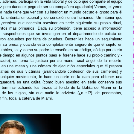
, además, participa en la vida laboral y de ocio que comparte el equipo
idez pero dando el pego de ser un compañero agradable) Vamos, el yerno
ter nada tiene que ver con su interior: un mundo oscuro e ignoto para él
i la sintonía emocional y de conexión entre humanos. Un interior que
 pasajero
que necesita asesinar en serie siguiendo su propio ritual,
entos más primarios. Dada su profesión, tiene acceso a información
tes sospechosos que se investigan en el departamento de policía de
eron absueltos por falta de pruebas. Dexter les hace un seguimiento
on su presa y cuando está completamente seguro de que el sujeto en
futables, tal y como su padre le enseño en su código; código por cierto
e tiempo en algunos puntos pues el forense hace su propio camino y -
padre), se toma la justicia por su mano -cual ángel de la muerte-
le en una mesa y una cámara de ejecución especiales que él prepara
rafías de sus víctimas (arrancándole confesión de sus crímenes) y
cualquier movimiento, le hace un corte en la cara para obtener una
 guardará en una cajita (como buen asesino en serie conserva sus
de terminar echando los trozos al fondo de la Bahía de Miami en la
 de los siglos, sin que nadie lo advierta (¿o sí?)- de pederastas,
n fin, toda la caterva de Miami.