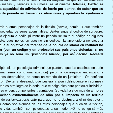
e rositas y llevarles a su mesa, es alucinante.
Además, Dexter se
a capacidad de adivinarle, de leerle por dentro, de saber que su
e de ponerle en tremendas situaciones y aprietos- le ayudarán a
rda a otros personajes de la ficción (novela, comic…) que también
 la sociedad de seres abominables. Dexter sigue el código de su padre,
 no ejecuta a nadie (durante un periodo se salta el código en algunos
to, pues no es un asesino sin código. Ha aprendido a no ejecutar
e el objetivo del forense de la policía de Miami en realidad no
erar (con un código y un protocolo) sus pulsiones violentas: si no
s ya no sería un "psicópata bueno", por así decirlo
.
Necesita
hipótesis en psicología criminal que plantean que los asesinos en serie
sinar sería como una adicción) pero ha conseguido encauzarlo y
e tipos detestables, es como un remedo de un justiciero. Os confieso
 con Dexter y deseando que pusiera a algún delincuente en su mesa
 es otro logro de la serie: que te caiga bien este particular individuo.
 su origen, componentes traumáticos (su vida ha sido muy dura,
no es
ociado estructuralmente de niño por el impacto de un terrible
o de
resiliencia resistente
para que no le destruya a él ni destruya a
as cómo son algunos de los otros personajes que pueblan la ficción,
ble vida, también son psicópatas a su modo. ¿O no es quizá más