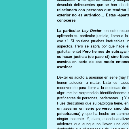
descubrir delincuentes que se han ido d
relacionará con personas que tendrán l
exterior no es auténtico… Éstas -apart
conocerse.
La particular
Ley Dexter
: en esto recue
aplicando su particular justicia, libran a
eso sí. Si no tiene pruebas irrefutables,
aspectos. Pero se sabrá por qué hace es
gratuitamente)
Pero hemos de subrayar qu
es hacer justicia (de paso sí) sino lib
asesina en serie de ese modo entonce
asesinar.
Dexter es adicto a asesinar en serie (hay 
tienen adicción a matar. Esto es, ase
reconvertirlo para librar a la sociedad d
algo: me he sorprendido identificándome
(traficantes de personas, pederastas…) Y ese
Pues descubres que su patología tiene, en
un asesino en serie perverso sino dis
psicotrauma
) y que ha hecho un camin
ningún inocente. Y, claro, cuando analiz
adviertes que aunque no lleven una do