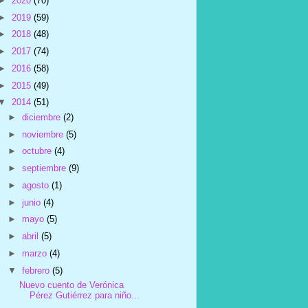
►
2020
(70)
►
2019
(59)
►
2018
(48)
►
2017
(74)
►
2016
(58)
►
2015
(49)
▼
2014
(51)
►
diciembre
(2)
►
noviembre
(5)
►
octubre
(4)
►
septiembre
(9)
►
agosto
(1)
►
junio
(4)
►
mayo
(5)
►
abril
(5)
►
marzo
(4)
▼
febrero
(5)
Nuevo cuento de Verónica
Pérez Gutiérrez para niño...