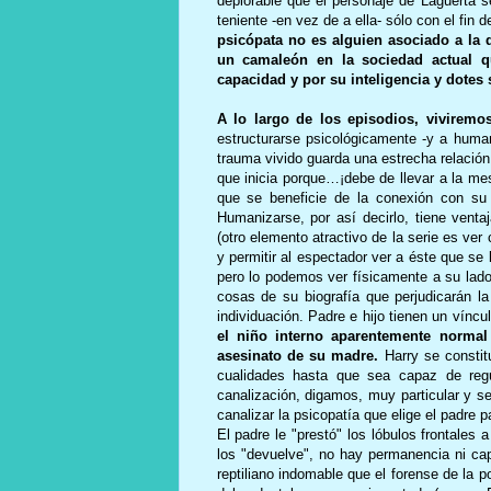
deplorable que el personaje de Laguerta
teniente -en vez de a ella- sólo con el fin
psicópata no es alguien asociado a la d
un camaleón en la sociedad actual q
capacidad y por su inteligencia y dotes 
A lo largo de los episodios, viviremos
estructurarse psicológicamente -y a huma
trauma vivido guarda una estrecha relación
que inicia porque…¡debe de llevar a la me
que se beneficie de la conexión con su
Humanizarse, por así decirlo, tiene venta
(otro elemento atractivo de la serie es ver
y permitir al espectador ver a éste que s
pero lo podemos ver físicamente a su lado-
cosas de su biografía que perjudicarán l
individuación. Padre e hijo tienen un vínc
el niño interno aparentemente normal
asesinato de su madre.
Harry se constit
cualidades hasta que sea capaz de regu
canalización, digamos, muy particular y se
canalizar la psicopatía que elige el padre p
El padre le "prestó" los lóbulos frontales 
los "devuelve", no hay permanencia ni cap
reptiliano indomable que el forense de la p