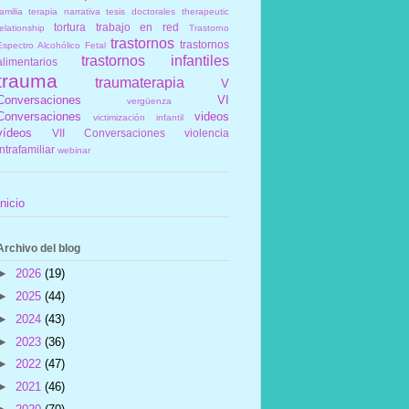
amilia
terapia narrativa
tesis doctorales
therapeutic
tortura
trabajo en red
elationship
Trastorno
trastornos
trastornos
Espectro Alcohólico Fetal
trastornos infantiles
alimentarios
trauma
traumaterapia
V
Conversaciones
VI
vergüenza
Conversaciones
videos
victimización infantil
vídeos
VII Conversaciones
violencia
intrafamiliar
webinar
Inicio
Archivo del blog
►
2026
(19)
►
2025
(44)
►
2024
(43)
►
2023
(36)
►
2022
(47)
►
2021
(46)