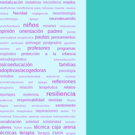
mentalización
miedos
metaforas
microlibros
mindfulness
mindfulness para niños/as
muerte
musica
Navidad
neurobiología
música
negligencia
neurodesarrollo
neurobiología. apego
niños
novelas
neurofeedback
obsesiones
opinión
orientación
padres
pareja
pautas
pensamientos
parentalidad terapéutica
polivagal
postgrados
perdón
perinatal
ppadres
profesores
programas
premios
pro
protección a la infancia
propósitos
psicodiagnóstico
psicoeducación
psicoeducación familias
adoptivas/acogedoras
psicología
evolutiva
psicomotricidad relacional
racismo
reflexiones
recomendaciones
red apega
relatos
relación terapéutica
refugiados
resiliencia
reportajes
resilencia
responsabilidad
revistas
esiliencia.
Reyes
sentimiento
Magos
sandtray
senticuentos
separaciones
separación terapéutica
series TV
síndrome Estocolmo
sistema nervioso
sobreprotección
socialización
soledad
solidaridad
suicidio
técnica caja arena
talleres
TDAH
teatro
técnicas
terapia
Terapia EMDR
terapia