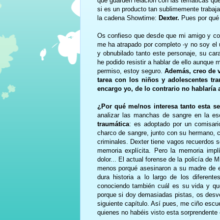
que guarden relación con las temáticas q
si es un producto tan sublimemente trabaja
la cadena Showtime:
Dexter.
Pues por qué n
Os confieso que desde que mi amigo y cole
me ha atrapado por completo -y no soy el
y obnubilado tanto este personaje, su cara
he podido resistir a hablar de ello aunque 
permiso, estoy seguro.
Además, creo de v
tarea con los niños y adolescentes tra
encargo yo, de lo contrario no hablaría 
¿Por qué me/nos interesa tanto esta se
analizar las manchas de sangre en la es
traumática
: es adoptado por un comisari
charco de sangre, junto con su hermano, 
criminales. Dexter tiene vagos recuerdos s
memoria explícita. Pero la memoria implí
dolor... El actual forense de la policía de 
menos porqué asesinaron a su madre de e
dura historia a lo largo de los difere
conociendo también cuál es su vida y qu
porque si doy demasiadas pistas, os desvel
siguiente capítulo. Así pues, me ciño esc
quienes no habéis visto esta sorprendente 