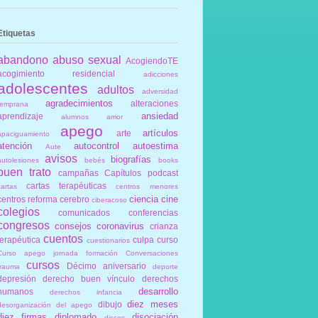
Etiquetas
abandono
abuso sexual
AcogiendoTE
acogimiento residencial
adicciones
adolescentes
adultos
adversidad
agradecimientos
alteraciones
temprana
ansiedad
aprendizaje
alumnos
amor
apego
artículos
arte
apaciguamiento
atención
autocontrol
autoestima
Aute
avisos
biografías
autolesiones
bebés
books
buen trato
campañas
Capítulos podcast
cartas terapéuticas
cartas
centros menores
ciencia
cine
centros reforma
cerebro
ciberacoso
colegios
comunicados
conferencias
congresos
consejos
coronavirus
crianza
cuentos
terapéutica
culpa
curso
cuestionarios
Curso apego jornada formación Conversaciones
cursos
Décimo aniversario
trauma
deporte
depresión
derecho buen vínculo
derechos
desarrollo
humanos
derechos infancia
diez meses
dibujo
desorganización del apego
diez firmas
diplomado
disociación
discos