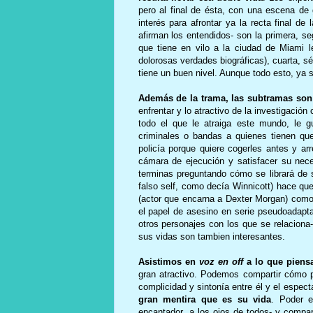
pero al final de ésta, con una escena de 
interés para afrontar ya la recta final d
afirman los entendidos- son la primera, 
que tiene en vilo a la ciudad de Miami 
dolorosas verdades biográficas), cuarta, s
tiene un buen nivel. Aunque todo esto, ya 
Además de la trama, las subtramas son 
enfrentar y lo atractivo de la investigación 
todo el que le atraiga este mundo, le g
criminales o bandas a quienes tienen que 
policía porque quiere cogerles antes y ar
cámara de ejecución y satisfacer su nec
terminas preguntando cómo se librará de se
falso self, como decía Winnicott) hace que
(actor que encarna a Dexter Morgan) como 
el papel de asesino en serie pseudoadapta
otros personajes con los que se relaciona
sus vidas son tambien interesantes.
Asistimos en
voz en off
a lo que piensa
gran atractivo. Podemos compartir cómo pi
complicidad y sintonía entre él y el espect
gran mentira que es su vida
. Poder 
encantador a los ojos de todos- y comparti