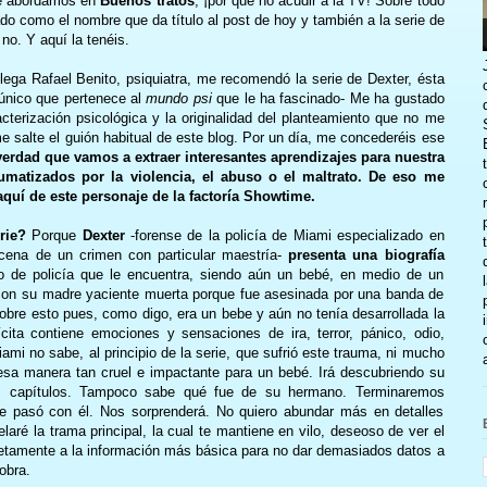
ue abordamos en
Buenos tratos
, ¡por qué no acudir a la TV! Sobre todo
do como el nombre que da título al post de hoy y también a la serie de
o. Y aquí la tenéis.
ga Rafael Benito, psiquiatra, me recomendó la serie de Dexter, ésta
 único que pertenece al
mundo psi
que le ha fascinado- Me ha gustado
cterización psicológica y la originalidad del planteamiento que no me
me salte el guión habitual de este blog. Por un día, me concederéis ese
erdad que vamos a extraer interesantes aprendizajes para nuestra
umatizados por la violencia, el abuso o el maltrato. De eso me
aquí de este personaje de la factoría Showtime.
rie?
Porque
Dexter
-forense de la policía de Miami especializado en
cena de un crimen con particular maestría-
presenta una biografía
o de policía que le encuentra, siendo aún un bebé, en medio de un
con su madre yaciente muerta porque fue asesinada por una banda de
obre esto pues, como digo, era un bebe y aún no tenía desarrollada la
cita contiene emociones y sensaciones de ira, terror, pánico, odio,
Miami no sabe, al principio de la serie, que sufrió este trauma, ni mucho
sa manera tan cruel e impactante para un bebé. Irá descubriendo su
ntes capítulos. Tampoco sabe qué fue de su hermano. Terminaremos
e pasó con él. Nos sorprenderá. No quiero abundar más en detalles
aré la trama principal, la cual te mantiene en vilo, deseoso de ver el
uetamente a la información más básica para no dar demasiados datos a
obra.