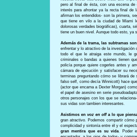
pero al final de ésta, con una escena de 
interés para afrontar ya la recta final d
afirman los entendidos- son la primera, 
que tiene en vilo a la ciudad de Miami 
dolorosas verdades biográficas), cuarta, s
tiene un buen nivel. Aunque todo esto, ya 
Además de la trama, las subtramas son 
enfrentar y lo atractivo de la investigación 
todo el que le atraiga este mundo, le g
criminales o bandas a quienes tienen que 
policía porque quiere cogerles antes y ar
cámara de ejecución y satisfacer su nec
terminas preguntando cómo se librará de se
falso self, como decía Winnicott) hace que
(actor que encarna a Dexter Morgan) como 
el papel de asesino en serie pseudoadapta
otros personajes con los que se relaciona
sus vidas son tambien interesantes.
Asistimos en
voz en off
a lo que piensa
gran atractivo. Podemos compartir cómo pi
complicidad y sintonía entre él y el espect
gran mentira que es su vida
. Poder 
encantador a los ojos de todos- y comparti