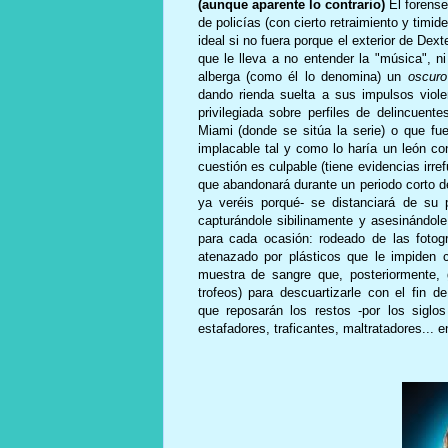
(aunque aparente lo contrario)
El forense
de policías (con cierto retraimiento y tim
ideal si no fuera porque el exterior de Dex
que le lleva a no entender la "música", n
alberga (como él lo denomina) un
oscuro
dando rienda suelta a sus impulsos viol
privilegiada sobre perfiles de delincuen
Miami (donde se sitúa la serie) o que fu
implacable tal y como lo haría un león c
cuestión es culpable (tiene evidencias irre
que abandonará durante un periodo corto d
ya veréis porqué- se distanciará de su 
capturándole sibilinamente y asesinándo
para cada ocasión: rodeado de las fotog
atenazado por plásticos que le impiden 
muestra de sangre que, posteriormente,
trofeos) para descuartizarle con el fin 
que reposarán los restos -por los siglos
estafadores, traficantes, maltratadores... e