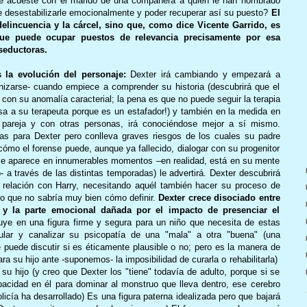
 se acueste con el marido de una compañera a quien le han nombrado
 de desestabilizarle emocionalmente y poder recuperar así su puesto?
El
elincuencia y la cárcel, sino que, como dice Vicente Garrido, es
ue puede ocupar puestos de relevancia precisamente por esa
seductoras.
 la evolución del personaje:
Dexter irá cambiando y empezará a
nizarse- cuando empiece a comprender su historia (descubrirá que el
 con su anomalía caracterial; la pena es que no puede seguir la terapia
sa a su terapeuta porque es un estafador!) y también en la medida en
 pareja y con otras personas, irá conociéndose mejor a sí mismo.
jas para Dexter pero conlleva graves riesgos de los cuales su padre
 cómo el forense puede, aunque ya fallecido, dialogar con su progenitor
e le aparece en innumerables momentos –en realidad, está en su mente
 a través de las distintas temporadas) le advertirá. Dexter descubrirá
a relación con Harry, necesitando aquél también hacer su proceso de
ulo que no sabría muy bien cómo definir.
Dexter crece disociado entre
 y la parte emocional dañada por el impacto de presenciar el
uye en una figura firme y segura para un niño que necesita de estas
lar y canalizar su psicopatía de una "mala" a otra "buena" (una
 puede discutir si es éticamente plausible o no; pero es la manera de
ara su hijo ante -suponemos- la imposibilidad de curarla o rehabilitarla)
a su hijo (y creo que Dexter los "tiene" todavía de adulto, porque si se
acidad en él para dominar al monstruo que lleva dentro, ese cerebro
olicía ha desarrollado) Es una figura paterna idealizada pero que bajará