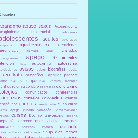
Etiquetas
abandono
abuso sexual
AcogiendoTE
acogimiento residencial
adicciones
adolescentes
adultos
adversidad
agradecimientos
alteraciones
temprana
ansiedad
aprendizaje
alumnos
amor
apego
artículos
arte
apaciguamiento
atención
autocontrol
autoestima
Aute
avisos
biografías
autolesiones
bebés
books
buen trato
campañas
Capítulos podcast
cartas terapéuticas
cartas
centros menores
ciencia
cine
centros reforma
cerebro
ciberacoso
colegios
comunicados
conferencias
congresos
consejos
coronavirus
crianza
cuentos
terapéutica
culpa
curso
cuestionarios
Curso apego jornada formación Conversaciones
cursos
Décimo aniversario
trauma
deporte
depresión
derecho buen vínculo
derechos
desarrollo
humanos
derechos infancia
diez meses
dibujo
desorganización del apego
diez firmas
diplomado
disociación
discos