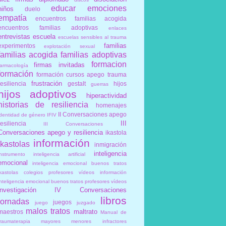
educar
emociones
niños
duelo
empatía
encuentros familias acogida
encuentros familias adoptivas
enlaces
entrevistas
escuela
escuelas sensibles al trauma
familias
experimentos
explotación sexual
familias acogida
familias adoptivas
formacion
firmas invitadas
farmacología
formación
formación cursos apego trauma
frustración
resiliencia
gestalt
hijos
guerras
hijos adoptivos
hiperactividad
historias de resiliencia
homenajes
II Conversaciones apego
identidad de género
IFIV
III
resiliencia
III Conversaciones
Conversaciones apego y resiliencia
ikastola
información
ikastolas
inmigración
inteligencia
instrumento
inteligencia artificial
emocional
inteligencia emocional buenos tratos
ikastolas colegios profesores vídeos información
inteligencia emocional buenos tratos profesores vídeos
investigación
IV Conversaciones
libros
jornadas
juegos
juego
juzgado
malos tratos
maltrato
maestros
Manual de
traumaterapia
mayores
menores infractores