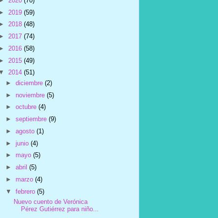
►
2020
(70)
►
2019
(59)
►
2018
(48)
►
2017
(74)
►
2016
(58)
►
2015
(49)
▼
2014
(51)
►
diciembre
(2)
►
noviembre
(5)
►
octubre
(4)
►
septiembre
(9)
►
agosto
(1)
►
junio
(4)
►
mayo
(5)
►
abril
(5)
►
marzo
(4)
▼
febrero
(5)
Nuevo cuento de Verónica
Pérez Gutiérrez para niño...