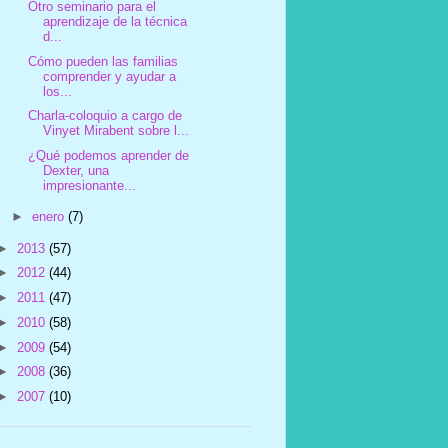
Otro seminario para el
aprendizaje de la técnica
d...
Cómo pueden las familias
comprender y ayudar a
los...
Charla-coloquio a cargo de
Vinyet Mirabent sobre l...
¿Qué podemos aprender de
Dexter, una
impresionante...
►
enero
(7)
►
2013
(57)
►
2012
(44)
►
2011
(47)
►
2010
(58)
►
2009
(54)
►
2008
(36)
►
2007
(10)