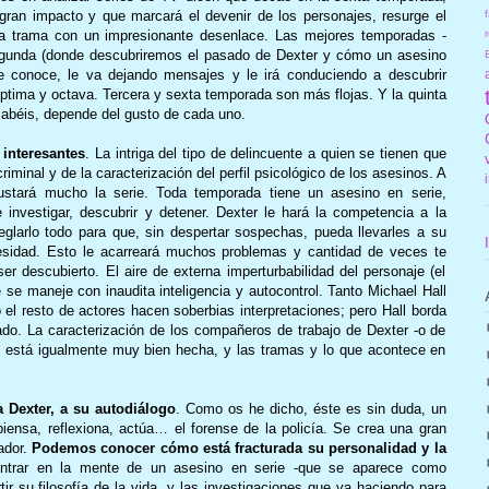
f
gran impacto y que marcará el devenir de los personajes, resurge el
r
e la trama con un impresionante desenlace. Las mejores temporadas -
segunda (donde descubriremos el pasado de Dexter y cómo un asesino
le conoce, le va dejando mensajes y le irá conduciendo a descubrir
éptima y octava. Tercera y sexta temporada son más flojas. Y la quinta
sabéis, depende del gusto de cada uno.
interesantes
. La intriga del tipo de delincuente a quien se tienen que
criminal y de la caracterización del perfil psicológico de los asesinos. A
ustará mucho la serie. Toda temporada tiene un asesino en serie,
investigar, descubrir y detener. Dexter le hará la competencia a la
reglarlo todo para que, sin despertar sospechas, pueda llevarles a su
esidad. Esto le acarreará muchos problemas y cantidad de veces te
r descubierto. El aire de externa imperturbabilidad del personaje (el
 se maneje con inaudita inteligencia y autocontrol. Tanto Michael Hall
el resto de actores hacen soberbias interpretaciones; pero Hall borda
do. La caracterización de los compañeros de trabajo de Dexter -o de
- está igualmente muy bien hecha, y las tramas y lo que acontece en
 Dexter, a su autodiálogo
. Como os he dicho, éste es sin duda, un
ensa, reflexiona, actúa… el forense de la policía. Se crea una gran
ador.
Podemos conocer cómo está fracturada su personalidad y la
entrar en la mente de un asesino en serie -que se aparece como
r su filosofía de la vida, y las investigaciones que va haciendo para