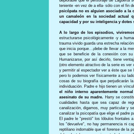
deplorable que el personaje de Laguerta
teniente -en vez de a ella- sólo con el fin
psicópata no es alguien asociado a la d
un camaleón en la sociedad actual q
capacidad y por su inteligencia y dotes 
A lo largo de los episodios, viviremos
estructurarse psicológicamente -y a huma
trauma vivido guarda una estrecha relación
que inicia porque…¡debe de llevar a la me
que se beneficie de la conexión con su
Humanizarse, por así decirlo, tiene venta
(otro elemento atractivo de la serie es ver
y permitir al espectador ver a éste que s
pero lo podemos ver físicamente a su lado-
cosas de su biografía que perjudicarán l
individuación. Padre e hijo tienen un vínc
el niño interno aparentemente normal
asesinato de su madre.
Harry se constit
cualidades hasta que sea capaz de regu
canalización, digamos, muy particular y se
canalizar la psicopatía que elige el padre p
El padre le "prestó" los lóbulos frontales 
los "devuelve", no hay permanencia ni cap
reptiliano indomable que el forense de la p