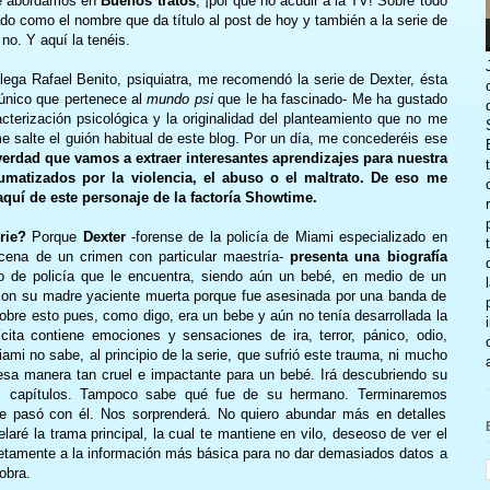
ue abordamos en
Buenos tratos
, ¡por qué no acudir a la TV! Sobre todo
do como el nombre que da título al post de hoy y también a la serie de
o. Y aquí la tenéis.
ga Rafael Benito, psiquiatra, me recomendó la serie de Dexter, ésta
 único que pertenece al
mundo psi
que le ha fascinado- Me ha gustado
cterización psicológica y la originalidad del planteamiento que no me
me salte el guión habitual de este blog. Por un día, me concederéis ese
erdad que vamos a extraer interesantes aprendizajes para nuestra
umatizados por la violencia, el abuso o el maltrato. De eso me
aquí de este personaje de la factoría Showtime.
rie?
Porque
Dexter
-forense de la policía de Miami especializado en
cena de un crimen con particular maestría-
presenta una biografía
o de policía que le encuentra, siendo aún un bebé, en medio de un
con su madre yaciente muerta porque fue asesinada por una banda de
obre esto pues, como digo, era un bebe y aún no tenía desarrollada la
cita contiene emociones y sensaciones de ira, terror, pánico, odio,
Miami no sabe, al principio de la serie, que sufrió este trauma, ni mucho
sa manera tan cruel e impactante para un bebé. Irá descubriendo su
ntes capítulos. Tampoco sabe qué fue de su hermano. Terminaremos
e pasó con él. Nos sorprenderá. No quiero abundar más en detalles
aré la trama principal, la cual te mantiene en vilo, deseoso de ver el
uetamente a la información más básica para no dar demasiados datos a
obra.