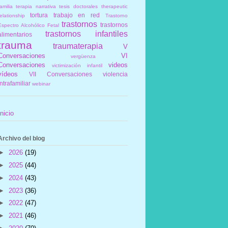
amilia
terapia narrativa
tesis doctorales
therapeutic
tortura
trabajo en red
elationship
Trastorno
trastornos
trastornos
Espectro Alcohólico Fetal
trastornos infantiles
alimentarios
trauma
traumaterapia
V
Conversaciones
VI
vergüenza
Conversaciones
videos
victimización infantil
vídeos
VII Conversaciones
violencia
intrafamiliar
webinar
Inicio
Archivo del blog
►
2026
(19)
►
2025
(44)
►
2024
(43)
►
2023
(36)
►
2022
(47)
►
2021
(46)