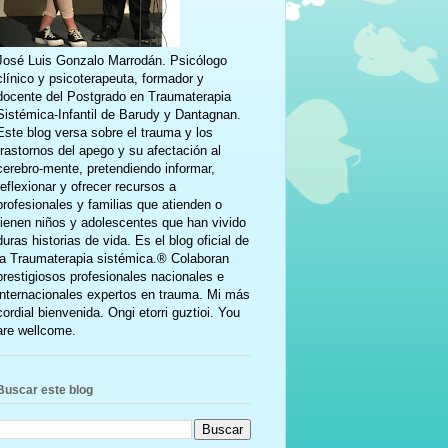
José Luis Gonzalo Marrodán. Psicólogo
clínico y psicoterapeuta, formador y
docente del Postgrado en Traumaterapia
Sistémica-Infantil de Barudy y Dantagnan.
Este blog versa sobre el trauma y los
trastornos del apego y su afectación al
cerebro-mente, pretendiendo informar,
reflexionar y ofrecer recursos a
profesionales y familias que atienden o
tienen niños y adolescentes que han vivido
duras historias de vida. Es el blog oficial de
la Traumaterapia sistémica.® Colaboran
prestigiosos profesionales nacionales e
internacionales expertos en trauma. Mi más
cordial bienvenida. Ongi etorri guztioi. You
are wellcome.
Buscar este blog