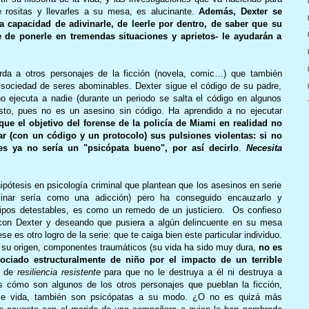
e rositas y llevarles a su mesa, es alucinante.
Además, Dexter se
a capacidad de adivinarle, de leerle por dentro, de saber que su
e de ponerle en tremendas situaciones y aprietos- le ayudarán a
rda a otros personajes de la ficción (novela, comic…) que también
 la sociedad de seres abominables. Dexter sigue el código de su padre,
 no ejecuta a nadie (durante un periodo se salta el código en algunos
to, pues no es un asesino sin código. Ha aprendido a no ejecutar
e el objetivo del forense de la policía de Miami en realidad no
erar (con un código y un protocolo) sus pulsiones violentas: si no
s ya no sería un "psicópata bueno", por así decirlo
.
Necesita
hipótesis en psicología criminal que plantean que los asesinos en serie
sinar sería como una adicción) pero ha conseguido encauzarlo y
e tipos detestables, es como un remedo de un justiciero. Os confieso
 con Dexter y deseando que pusiera a algún delincuente en su mesa
 es otro logro de la serie: que te caiga bien este particular individuo.
 su origen, componentes traumáticos (su vida ha sido muy dura,
no es
ociado estructuralmente de niño por el impacto de un terrible
o de
resiliencia resistente
para que no le destruya a él ni destruya a
as cómo son algunos de los otros personajes que pueblan la ficción,
ble vida, también son psicópatas a su modo. ¿O no es quizá más