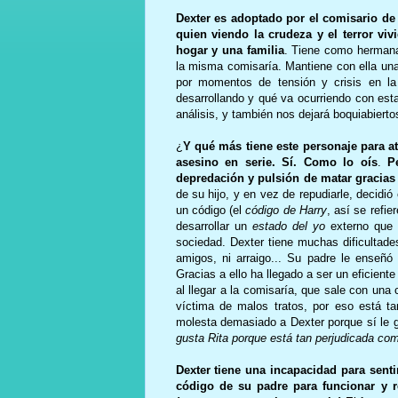
Dexter es adoptado por el comisario de 
quien viendo la crudeza y el terror vi
hogar y una familia
. Tiene como hermana 
la misma comisaría. Mantiene con ella una
por momentos de tensión y crisis en la 
desarrollando y qué va ocurriendo con esta
análisis, y también nos dejará boquiabiertos
¿
Y qué más tiene este personaje para at
asesino en serie. Sí. Como lo oís
.
P
depredación y pulsión de matar gracias
de su hijo, y en vez de repudiarle, decidi
un código (el
código de Harry
, así se refi
desarrollar un
estado del yo
externo que l
sociedad. Dexter tiene muchas dificultades
amigos, ni arraigo... Su padre le enseñó
Gracias a ello ha llegado a ser un eficien
al llegar a la comisaría, que sale con una 
víctima de malos tratos, por eso está t
molesta demasiado a Dexter porque sí le g
gusta Rita porque está tan perjudicada co
Dexter tiene una incapacidad para sent
código de su padre para funcionar y r