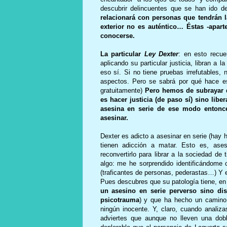
descubrir delincuentes que se han ido d
relacionará con personas que tendrán l
exterior no es auténtico… Éstas -apart
conocerse.
La particular
Ley Dexter
: en esto recue
aplicando su particular justicia, libran a
eso sí. Si no tiene pruebas irrefutables,
aspectos. Pero se sabrá por qué hace es
gratuitamente)
Pero hemos de subrayar qu
es hacer justicia (de paso sí) sino lib
asesina en serie de ese modo entonce
asesinar.
Dexter es adicto a asesinar en serie (hay 
tienen adicción a matar. Esto es, ase
reconvertirlo para librar a la sociedad d
algo: me he sorprendido identificándome
(traficantes de personas, pederastas…) Y ese
Pues descubres que su patología tiene, en
un asesino en serie perverso sino dis
psicotrauma
) y que ha hecho un camin
ningún inocente. Y, claro, cuando analiz
adviertes que aunque no lleven una do