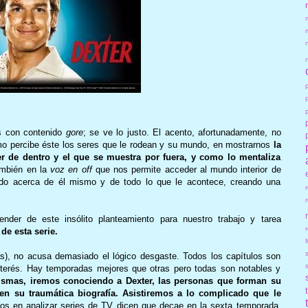
as con contenido
gore
; se ve lo justo. El acento, afortunadamente, no
ómo percibe éste los seres que le rodean y su mundo, en mostrarnos
la
r de dentro y el que se muestra por fuera, y como lo mentaliza
ambién en la
voz en off
que nos permite acceder al mundo interior de
ndo acerca de él mismo y de todo lo que le acontece, creando una
er de este insólito planteamiento para nuestro trabajo y tarea
r
de esta serie.
as), no acusa demasiado el lógico desgaste. Todos los capítulos son
nterés. Hay temporadas mejores que otras pero todas son notables y
ismas, iremos conociendo a Dexter, las personas que forman su
n su traumática biografía. Asistiremos a lo complicado que le
tos en analizar series de TV dicen que decae en la sexta temporada,