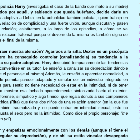
policía Harry
(investigaba el caso de la banda que mató a su madre)
vidos por aquél, y sabiendo que queda huérfano, decide darle un
adoptiva a Debra -en la actualidad también policía-, quien trabaja en
 relación de complicidad y una fuerte unión, aunque discutan y pasen
relación; asistiremos, a lo largo de los episodios, a cómo se va
 relación fraternal porque el devenir de la misma es también digno de
 el final de la misma.
raer nuestra atención? Agarraos a la silla: Dexter es un psicópata
ero ha conseguido controlar (canalizándola) su tendencia a la
 a su padre adoptivo.
Harry descubrió tempranamente las tendencias
ó convertirse en su tutor. Le enseñó a canalizar su depredación dándole
ere el personaje al mismo) Además, le enseñó a aparentar normalidad, a
e permita parecer adaptado y simular ser un individuo integrado en
 para sentir, no tiene necesidad de estar en la intimidad, ni de tener
 a mostrar esa fachada aparentemente sintonizada hacía al exterior.
te forense, simpático y algo tímido, que regala donuts a sus compañeros
chica (Rita) que tiene dos niños de una relación anterior (en la que fue
ambién traumatizada y no puede entrar en intimidad sexual; esto no
usta el sexo pero no la intimidad. Como dice el propio personaje:
“me
mo yo
”)
ir y empatizar emocionalmente con los demás (aunque sí tiene el
egular su depredación), y de ahí su estilo vincular desapegado