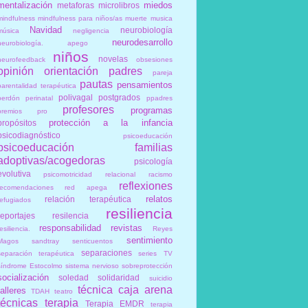
mentalización
miedos
metaforas
microlibros
mindfulness
mindfulness para niños/as
muerte
musica
Navidad
neurobiología
música
negligencia
neurodesarrollo
neurobiología. apego
niños
novelas
neurofeedback
obsesiones
opinión
orientación
padres
pareja
pautas
pensamientos
parentalidad terapéutica
polivagal
postgrados
perdón
perinatal
ppadres
profesores
programas
premios
pro
protección a la infancia
propósitos
psicodiagnóstico
psicoeducación
psicoeducación familias
adoptivas/acogedoras
psicología
evolutiva
psicomotricidad relacional
racismo
reflexiones
recomendaciones
red apega
relatos
relación terapéutica
refugiados
resiliencia
reportajes
resilencia
responsabilidad
revistas
esiliencia.
Reyes
sentimiento
Magos
sandtray
senticuentos
separaciones
separación terapéutica
series TV
síndrome Estocolmo
sistema nervioso
sobreprotección
socialización
soledad
solidaridad
suicidio
técnica caja arena
talleres
TDAH
teatro
técnicas
terapia
Terapia EMDR
terapia