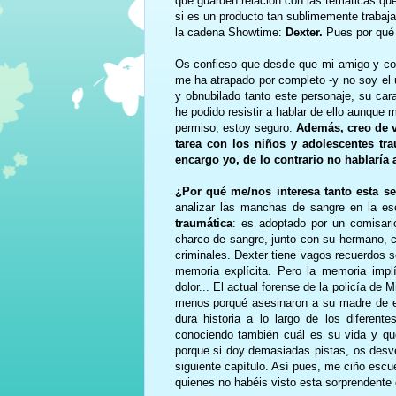
que guarden relación con las temáticas q
si es un producto tan sublimemente trabaja
la cadena Showtime:
Dexter.
Pues por qué n
Os confieso que desde que mi amigo y cole
me ha atrapado por completo -y no soy el
y obnubilado tanto este personaje, su cara
he podido resistir a hablar de ello aunque 
permiso, estoy seguro.
Además, creo de v
tarea con los niños y adolescentes tra
encargo yo, de lo contrario no hablaría 
¿Por qué me/nos interesa tanto esta se
analizar las manchas de sangre en la es
traumática
: es adoptado por un comisari
charco de sangre, junto con su hermano, 
criminales. Dexter tiene vagos recuerdos s
memoria explícita. Pero la memoria implí
dolor... El actual forense de la policía de 
menos porqué asesinaron a su madre de e
dura historia a lo largo de los difere
conociendo también cuál es su vida y qu
porque si doy demasiadas pistas, os desvel
siguiente capítulo. Así pues, me ciño esc
quienes no habéis visto esta sorprendente 