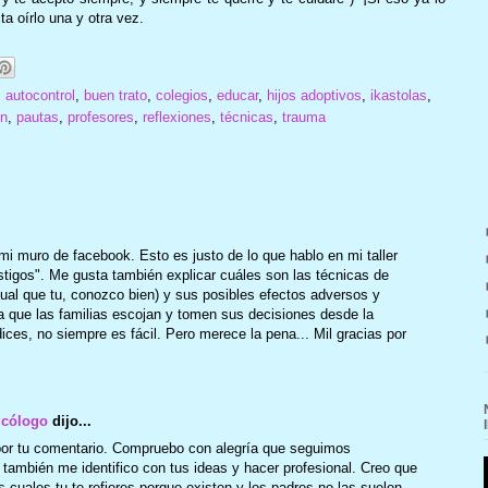
a oírlo una y otra vez.
,
autocontrol
,
buen trato
,
colegios
,
educar
,
hijos adoptivos
,
ikastolas
,
ón
,
pautas
,
profesores
,
reflexiones
,
técnicas
,
trauma
mi muro de facebook. Esto es justo de lo que hablo en mi taller
astigos". Me gusta también explicar cuáles son las técnicas de
gual que tu, conozco bien) y sus posibles efectos adversos y
a que las familias escojan y tomen sus decisiones desde la
dices, no siempre es fácil. Pero merece la pena... Mil gracias por
icólogo
dijo...
por tu comentario. Compruebo con alegría que seguimos
ambién me identifico con tus ideas y hacer profesional. Creo que
s cuales tu te refieres porque existen y los padres no las suelen