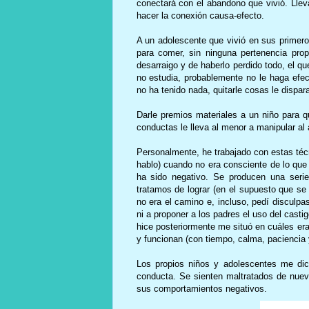
conectará con el abandono que vivió. Llevar
hacer la conexión causa-efecto.
A un adolescente que vivió en sus primer
para comer, sin ninguna pertenencia prop
desarraigo y de haberlo perdido todo, el q
no estudia, probablemente no le haga efec
no ha tenido nada, quitarle cosas le dispar
Darle premios materiales a un niño para q
conductas le lleva al menor a manipular al 
Personalmente, he trabajado con estas téc
hablo) cuando no era consciente de lo que
ha sido negativo. Se producen una seri
tratamos de lograr (en el supuesto que se 
no era el camino e, incluso, pedí disculpa
ni a proponer a los padres el uso del cast
hice posteriormente me situó en cuáles e
y funcionan (con tiempo, calma, paciencia 
Los propios niños y adolescentes me dic
conducta. Se sienten maltratados de nuev
sus comportamientos negativos.