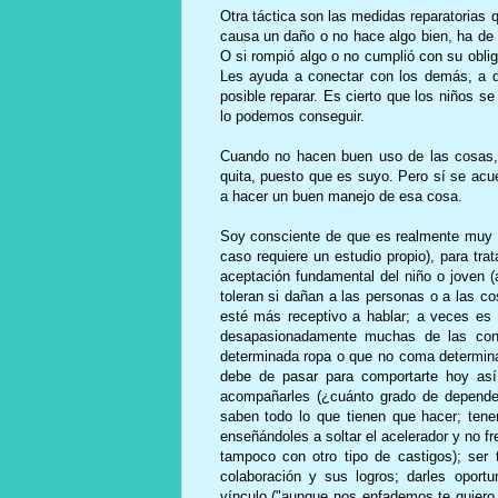
Otra táctica son las medidas reparatorias 
causa un daño o no hace algo bien, ha de 
O si rompió algo o no cumplió con su obliga
Les ayuda a conectar con los demás, a d
posible reparar. Es cierto que los niños 
lo podemos conseguir.
Cuando no hacen buen uso de las cosas, 
quita, puesto que es suyo. Pero sí se ac
a hacer un buen manejo de esa cosa.
Soy consciente de que es realmente muy di
caso requiere un estudio propio), para tra
aceptación fundamental del niño o joven 
toleran si dañan a las personas o a las co
esté más receptivo a hablar; a veces es m
desapasionadamente muchas de las con
determinada ropa o que no coma determina
debe de pasar para comportarte hoy así
acompañarles (¿cuánto grado de dependen
saben todo lo que tienen que hacer; tener
enseñándoles a soltar el acelerador y no f
tampoco con otro tipo de castigos); ser t
colaboración y sus logros; darles oport
vínculo ("aunque nos enfademos te quiero y