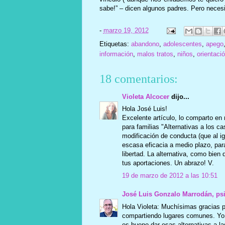
sabe!” – dicen algunos padres. Pero necesit
-
marzo 19, 2012
Etiquetas:
abandono
,
adolescentes
,
apego
información
,
malos tratos
,
niños
,
orientaci
18 comentarios:
Violeta Alcocer
dijo...
Hola José Luis!
Excelente artículo, lo comparto en 
para familias "Alternativas a los c
modificación de conducta (que al i
escasa eficacia a medio plazo, par
libertad. La alternativa, como bien 
tus aportaciones. Un abrazo! V.
19 de marzo de 2012 a las 10:51
José Luis Gonzalo Marrodán, ps
Hola Violeta: Muchísimas gracias 
compartiendo lugares comunes. Yo t
es bueno dar esas alternativas a la