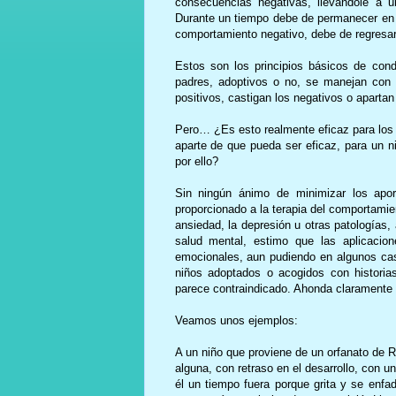
consecuencias negativas, llevándole a un
Durante un tiempo debe de permanecer en es
comportamiento negativo, debe de regresar 
Estos son los principios básicos de con
padres, adoptivos o no, se manejan con 
positivos, castigan los negativos o apartan
Pero… ¿Es esto realmente eficaz para los 
aparte de que pueda ser eficaz, para un n
por ello?
Sin ningún ánimo de minimizar los aport
proporcionado a la terapia del comportamien
ansiedad, la depresión u otras patologías
salud mental, estimo que las aplicacio
emocionales, aun pudiendo en algunos ca
niños adoptados o acogidos con historia
parece contraindicado. Ahonda claramente e
Veamos unos ejemplos:
A un niño que proviene de un orfanato de R
alguna, con retraso en el desarrollo, con un
él un tiempo fuera porque grita y se enfa