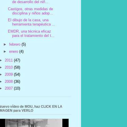
de desarrollo del niñ...
Castigos, otras medidas de
disciplina y niños adop...
El dibujo de la casa, una
herramienta terapéutica ...
EMDR, una técnica eficaz
para el tratamiento del t...
►
febrero
(5)
►
enero
(4)
►
2011
(47)
►
2010
(58)
►
2009
(54)
►
2008
(36)
►
2007
(10)
Nuevo vídeo de MOU, haz CLICK EN LA
IMAGEN para VERLO