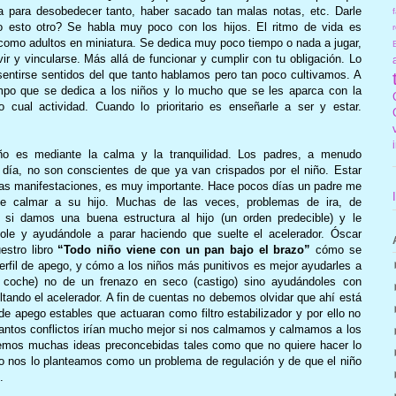
a para desobedecer tanto, haber sacado tan malas notas, etc. Darle
f
 esto otro? Se habla muy poco con los hijos. El ritmo de vida es
r
como adultos en miniatura. Se dedica muy poco tiempo o nada a jugar,
vir y vincularse. Más allá de funcionar y cumplir con tu obligación. Lo
 sentirse sentidos del que tanto hablamos pero tan poco cultivamos. A
po que se dedica a los niños y lo mucho que se les aparca con la
ual actividad. Cuando lo prioritario es enseñarle a ser y estar.
o es mediante la calma y la tranquilidad. Los padres, a menudo
a día, no son conscientes de que ya van crispados por el niño. Estar
tras manifestaciones, es muy importante. Hace pocos días un padre me
e calmar a su hijo. Muchas de las veces, problemas de ira, de
i damos una buena estructura al hijo (un orden predecible) y le
dole y ayudándole a parar haciendo que suelte el acelerador. Óscar
estro libro
“Todo niño viene con un pan bajo el brazo”
cómo se
perfil de apego, y cómo a los niños más punitivos es mejor ayudarles a
l coche) no de un frenazo en seco (castigo) sino ayudándoles con
tando el acelerador. A fin de cuentas no debemos olvidar que ahí está
 de apego estables que actuaran como filtro estabilizador y por ello no
antos conflictos irían mucho mejor si nos calmamos y calmamos a los
emos muchas ideas preconcebidas tales como que no quiere hacer lo
o nos lo planteamos como un problema de regulación y de que el niño
.