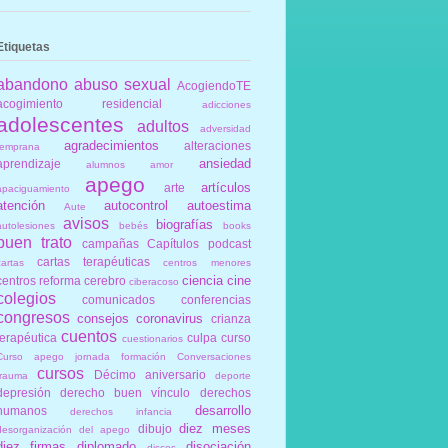
Etiquetas
abandono
abuso sexual
AcogiendoTE
acogimiento residencial
adicciones
adolescentes
adultos
adversidad
agradecimientos
alteraciones
temprana
ansiedad
aprendizaje
alumnos
amor
apego
artículos
arte
apaciguamiento
atención
autocontrol
autoestima
Aute
avisos
biografías
autolesiones
bebés
books
buen trato
campañas
Capítulos podcast
cartas terapéuticas
cartas
centros menores
ciencia
cine
centros reforma
cerebro
ciberacoso
colegios
comunicados
conferencias
congresos
consejos
coronavirus
crianza
cuentos
terapéutica
culpa
curso
cuestionarios
Curso apego jornada formación Conversaciones
cursos
Décimo aniversario
trauma
deporte
depresión
derecho buen vínculo
derechos
desarrollo
humanos
derechos infancia
diez meses
dibujo
desorganización del apego
diez firmas
diplomado
disociación
discos