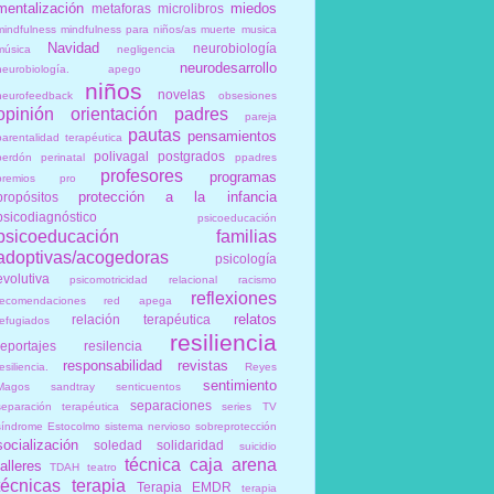
mentalización
miedos
metaforas
microlibros
mindfulness
mindfulness para niños/as
muerte
musica
Navidad
neurobiología
música
negligencia
neurodesarrollo
neurobiología. apego
niños
novelas
neurofeedback
obsesiones
opinión
orientación
padres
pareja
pautas
pensamientos
parentalidad terapéutica
polivagal
postgrados
perdón
perinatal
ppadres
profesores
programas
premios
pro
protección a la infancia
propósitos
psicodiagnóstico
psicoeducación
psicoeducación familias
adoptivas/acogedoras
psicología
evolutiva
psicomotricidad relacional
racismo
reflexiones
recomendaciones
red apega
relatos
relación terapéutica
refugiados
resiliencia
reportajes
resilencia
responsabilidad
revistas
esiliencia.
Reyes
sentimiento
Magos
sandtray
senticuentos
separaciones
separación terapéutica
series TV
síndrome Estocolmo
sistema nervioso
sobreprotección
socialización
soledad
solidaridad
suicidio
técnica caja arena
talleres
TDAH
teatro
técnicas
terapia
Terapia EMDR
terapia