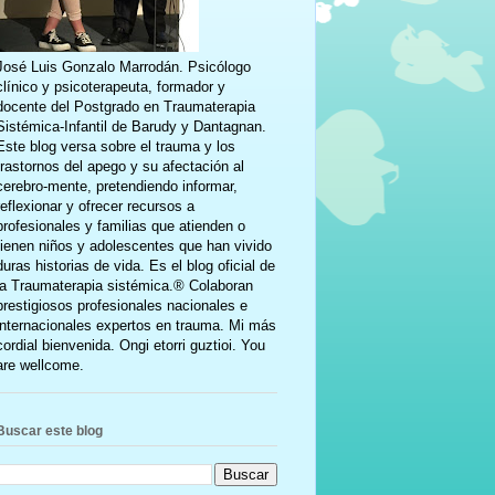
José Luis Gonzalo Marrodán. Psicólogo
clínico y psicoterapeuta, formador y
docente del Postgrado en Traumaterapia
Sistémica-Infantil de Barudy y Dantagnan.
Este blog versa sobre el trauma y los
trastornos del apego y su afectación al
cerebro-mente, pretendiendo informar,
reflexionar y ofrecer recursos a
profesionales y familias que atienden o
tienen niños y adolescentes que han vivido
duras historias de vida. Es el blog oficial de
la Traumaterapia sistémica.® Colaboran
prestigiosos profesionales nacionales e
internacionales expertos en trauma. Mi más
cordial bienvenida. Ongi etorri guztioi. You
are wellcome.
Buscar este blog