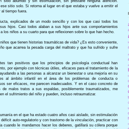
 sitio aburrido y sin estimulación, sin prestarle ninguna atención.
e sitio solo. Si retorna al lugar en el que estaba y vuelve a emitir el
al tiempo fuera.
ducta, explicados de un modo sencillo y con los que casi todos los
sus hijos. Casi todos alaban a sus hijos ante sus comportamientos
 a los niños a su cuarto para que reflexionen sobre lo que han hecho.
niños que tienen historias traumáticas de vida? ¿Es esto conveniente,
iño que acarrea la pesada carga del maltrato y que ha sufrido y sufre
es tan positivos que los principios de psicología conductual han
to, por ejemplo con técnicas útiles, eficaces para el tratamiento de la
, ayudando a las personas a alcanzar un bienestar o una mejoría en su
nes al ámbito infantil en el área de los problemas de conducta o
sos ser eficaces, me parecen inadecuados. Y en el caso concreto de
s de malos tratos a sus espaldas, posiblemente traumatizados, me
n el sufrimiento del niño y pueden, incluso retraumatizar.
umanía en el que ha estado cuatro años casi aislado, sin estimulación
 déficit auto-regulatorio y con trastorno de la vinculación, practicar con
da cuando le mandamos hacer los deberes, gatillará su cólera porque