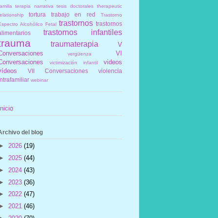
amilia
terapia narrativa
tesis doctorales
therapeutic
tortura
trabajo en red
elationship
Trastorno
trastornos
trastornos
Espectro Alcohólico Fetal
trastornos infantiles
alimentarios
trauma
traumaterapia
V
Conversaciones
VI
vergüenza
Conversaciones
videos
victimización infantil
vídeos
VII Conversaciones
violencia
intrafamiliar
webinar
Inicio
Archivo del blog
►
2026
(19)
►
2025
(44)
►
2024
(43)
►
2023
(36)
►
2022
(47)
►
2021
(46)