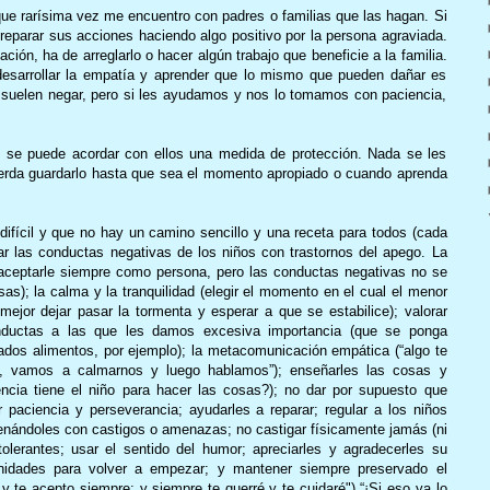
que rarísima vez me encuentro con padres o familias que las hagan. Si
reparar sus acciones haciendo algo positivo por la persona agraviada.
ción, ha de arreglarlo o hacer algún trabajo que beneficie a la familia.
esarrollar la empatía y aprender que lo mismo que pueden dañar es
se suelen negar, pero si les ayudamos y nos lo tomamos con paciencia,
se puede acordar con ellos una medida de protección. Nada se les
uerda guardarlo hasta que sea el momento apropiado o cuando aprenda
fícil y que no hay un camino sencillo y una receta para todos (cada
tar las conductas negativas de los niños con trastornos del apego. La
(aceptarle siempre como persona, pero las conductas negativas no se
sas); la calma y la tranquilidad (elegir el momento en el cual el menor
ejor dejar pasar la tormenta y esperar a que se estabilice); valorar
ductas a las que les damos excesiva importancia (que se ponga
dos alimentos, por ejemplo); la metacomunicación empática (“algo te
, vamos a calmarnos y luego hablamos”); enseñarles las cosas y
cia tiene el niño para hacer las cosas?); no dar por supuesto que
 paciencia y perseverancia; ayudarles a reparar; regular a los niños
renándoles con castigos o amenazas; no castigar físicamente jamás (ni
olerantes; usar el sentido del humor; apreciarles y agradecerles su
unidades para volver a empezar; y mantener siempre preservado el
 te acepto siempre; y siempre te querré y te cuidaré") “¡Si eso ya lo