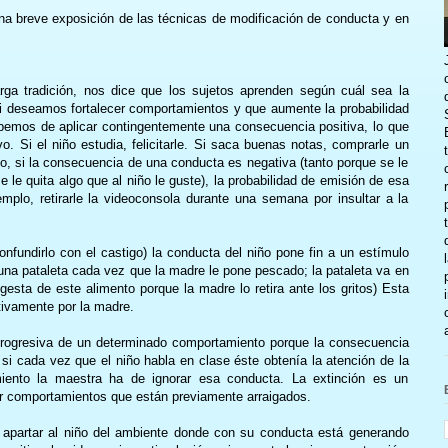
a breve exposición de las técnicas de modificación de conducta y en
.
rga tradición, nos dice que los sujetos aprenden según cuál sea la
i deseamos fortalecer comportamientos y que aumente la probabilidad
bemos de aplicar contingentemente una consecuencia positiva, lo que
. Si el niño estudia, felicitarle. Si saca buenas notas, comprarle un
io, si la consecuencia de una conducta es negativa (tanto porque se le
 le quita algo que al niño le guste), la probabilidad de emisión de esa
emplo, retirarle la videoconsola durante una semana por insultar a la
nfundirlo con el castigo) la conducta del niño pone fin a un estímulo
una pataleta cada vez que la madre le pone pescado; la pataleta va en
ngesta de este alimento porque la madre lo retira ante los gritos) Esta
tivamente por la madre.
progresiva de un determinado comportamiento porque la consecuencia
si cada vez que el niño habla en clase éste obtenía la atención de la
miento la maestra ha de ignorar esa conducta. La extinción es un
r comportamientos que están previamente arraigados.
n apartar al niño del ambiente donde con su conducta está generando