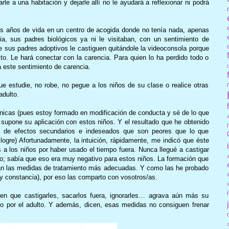
le a una habitación y dejarle allí no le ayudará a reflexionar ni podrá
os años de vida en un centro de acogida donde no tenía nada, apenas
ia, sus padres biológicos ya ni le visitaban, con un sentimiento de
ue sus padres adoptivos le castiguen quitándole la videoconsola porque
to. Le hará conectar con la carencia. Para quien lo ha perdido todo o
a este sentimiento de carencia.
ue estudie, no robe, no pegue a los niños de su clase o realice otras
adulto.
nicas (pues estoy formado en modificación de conducta y sé de lo que
 supone su aplicación con estos niños. Y el resultado que he obtenido
e de efectos secundarios e indeseados que son peores que lo que
logre) Afortunadamente, la intuición, rápidamente, me indicó que éste
s a los niños por haber usado el tiempo fuera. Nunca llegué a castigar
igo; sabía que eso era muy negativo para estos niños. La formación que
ran las medidas de tratamiento más adecuadas. Y como las he probado
y constancia), por eso las comparto con vosotros/as.
en que castigarles, sacarlos fuera, ignorarles… agrava aún más su
o por el adulto. Y además, dicen, esas medidas no consiguen frenar