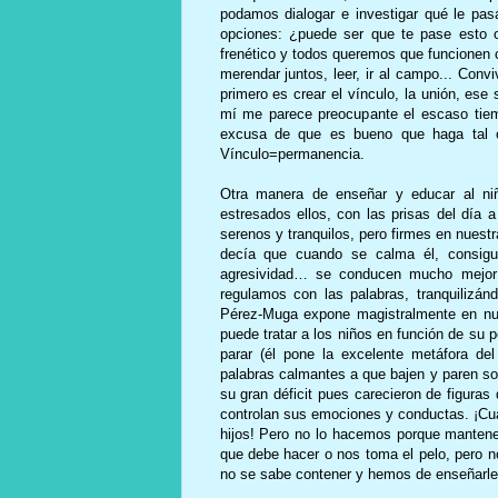
podamos dialogar e investigar qué le pas
opciones: ¿puede ser que te pase esto o
frenético y todos queremos que funcionen 
merendar juntos, leer, ir al campo... Convi
primero es crear el vínculo, la unión, ese
mí me parece preocupante el escaso tiem
excusa de que es bueno que haga tal o c
Vínculo=permanencia.
Otra manera de enseñar y educar al niñ
estresados ellos, con las prisas del día 
serenos y tranquilos, pero firmes en nues
decía que cuando se calma él, consigu
agresividad… se conducen mucho mejor s
regulamos con las palabras, tranquilizán
Pérez-Muga expone magistralmente en nu
puede tratar a los niños en función de su 
parar (él pone la excelente metáfora de
palabras calmantes a que bajen y paren sol
su gran déficit pues carecieron de figuras
controlan sus emociones y conductas. ¡Cu
hijos! Pero no lo hacemos porque manten
que debe hacer o nos toma el pelo, pero n
no se sabe contener y hemos de enseñarle