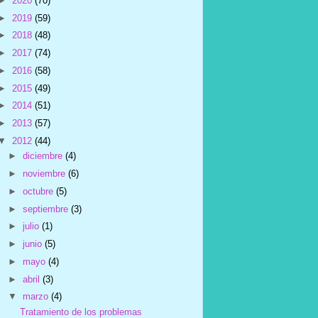
►
2020
(70)
►
2019
(59)
►
2018
(48)
►
2017
(74)
►
2016
(58)
►
2015
(49)
►
2014
(51)
►
2013
(57)
▼
2012
(44)
►
diciembre
(4)
►
noviembre
(6)
►
octubre
(5)
►
septiembre
(3)
►
julio
(1)
►
junio
(5)
►
mayo
(4)
►
abril
(3)
▼
marzo
(4)
Tratamiento de los problemas