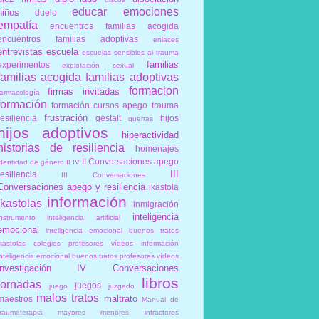
educar
emociones
niños
duelo
empatía
encuentros familias acogida
encuentros familias adoptivas
enlaces
entrevistas
escuela
escuelas sensibles al trauma
familias
experimentos
explotación sexual
familias acogida
familias adoptivas
formacion
firmas invitadas
farmacología
formación
formación cursos apego trauma
frustración
resiliencia
gestalt
hijos
guerras
hijos adoptivos
hiperactividad
historias de resiliencia
homenajes
II Conversaciones apego
identidad de género
IFIV
III
resiliencia
III Conversaciones
Conversaciones apego y resiliencia
ikastola
información
ikastolas
inmigración
inteligencia
instrumento
inteligencia artificial
emocional
inteligencia emocional buenos tratos
ikastolas colegios profesores vídeos información
inteligencia emocional buenos tratos profesores vídeos
investigación
IV Conversaciones
libros
jornadas
juegos
juego
juzgado
malos tratos
maltrato
maestros
Manual de
traumaterapia
mayores
menores infractores