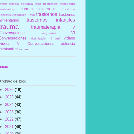
amilia
terapia narrativa
tesis doctorales
therapeutic
tortura
trabajo en red
elationship
Trastorno
trastornos
trastornos
Espectro Alcohólico Fetal
trastornos infantiles
alimentarios
trauma
traumaterapia
V
Conversaciones
VI
vergüenza
Conversaciones
videos
victimización infantil
vídeos
VII Conversaciones
violencia
intrafamiliar
webinar
Inicio
Archivo del blog
►
2026
(19)
►
2025
(44)
►
2024
(43)
►
2023
(36)
►
2022
(47)
►
2021
(46)