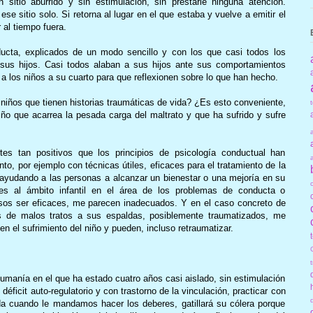
 sitio aburrido y sin estimulación, sin prestarle ninguna atención.
e sitio solo. Si retorna al lugar en el que estaba y vuelve a emitir el
al tiempo fuera.
ducta, explicados de un modo sencillo y con los que casi todos los
sus hijos. Casi todos alaban a sus hijos ante sus comportamientos
 a los niños a su cuarto para que reflexionen sobre lo que han hecho.
niños que tienen historias traumáticas de vida? ¿Es esto conveniente,
iño que acarrea la pesada carga del maltrato y que ha sufrido y sufre
es tan positivos que los principios de psicología conductual han
to, por ejemplo con técnicas útiles, eficaces para el tratamiento de la
, ayudando a las personas a alcanzar un bienestar o una mejoría en su
nes al ámbito infantil en el área de los problemas de conducta o
sos ser eficaces, me parecen inadecuados. Y en el caso concreto de
s de malos tratos a sus espaldas, posiblemente traumatizados, me
n el sufrimiento del niño y pueden, incluso retraumatizar.
umanía en el que ha estado cuatro años casi aislado, sin estimulación
 déficit auto-regulatorio y con trastorno de la vinculación, practicar con
da cuando le mandamos hacer los deberes, gatillará su cólera porque