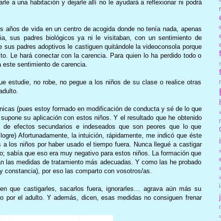
le a una habitación y dejarle allí no le ayudará a reflexionar ni podrá
os años de vida en un centro de acogida donde no tenía nada, apenas
ia, sus padres biológicos ya ni le visitaban, con un sentimiento de
ue sus padres adoptivos le castiguen quitándole la videoconsola porque
to. Le hará conectar con la carencia. Para quien lo ha perdido todo o
a este sentimiento de carencia.
ue estudie, no robe, no pegue a los niños de su clase o realice otras
adulto.
nicas (pues estoy formado en modificación de conducta y sé de lo que
 supone su aplicación con estos niños. Y el resultado que he obtenido
e de efectos secundarios e indeseados que son peores que lo que
logre) Afortunadamente, la intuición, rápidamente, me indicó que éste
s a los niños por haber usado el tiempo fuera. Nunca llegué a castigar
igo; sabía que eso era muy negativo para estos niños. La formación que
ran las medidas de tratamiento más adecuadas. Y como las he probado
y constancia), por eso las comparto con vosotros/as.
en que castigarles, sacarlos fuera, ignorarles… agrava aún más su
o por el adulto. Y además, dicen, esas medidas no consiguen frenar