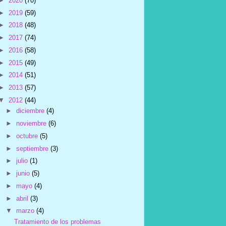
►
2020
(70)
►
2019
(59)
►
2018
(48)
►
2017
(74)
►
2016
(58)
►
2015
(49)
►
2014
(51)
►
2013
(57)
▼
2012
(44)
►
diciembre
(4)
►
noviembre
(6)
►
octubre
(5)
►
septiembre
(3)
►
julio
(1)
►
junio
(5)
►
mayo
(4)
►
abril
(3)
▼
marzo
(4)
Tratamiento de los problemas