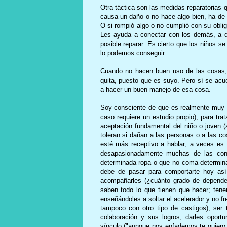
Otra táctica son las medidas reparatorias 
causa un daño o no hace algo bien, ha de 
O si rompió algo o no cumplió con su obliga
Les ayuda a conectar con los demás, a d
posible reparar. Es cierto que los niños 
lo podemos conseguir.
Cuando no hacen buen uso de las cosas, 
quita, puesto que es suyo. Pero sí se ac
a hacer un buen manejo de esa cosa.
Soy consciente de que es realmente muy di
caso requiere un estudio propio), para tra
aceptación fundamental del niño o joven 
toleran si dañan a las personas o a las co
esté más receptivo a hablar; a veces es m
desapasionadamente muchas de las con
determinada ropa o que no coma determina
debe de pasar para comportarte hoy así
acompañarles (¿cuánto grado de dependen
saben todo lo que tienen que hacer; tener
enseñándoles a soltar el acelerador y no f
tampoco con otro tipo de castigos); ser t
colaboración y sus logros; darles oport
vínculo ("aunque nos enfademos te quiero y