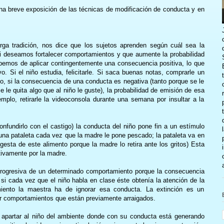
a breve exposición de las técnicas de modificación de conducta y en
.
rga tradición, nos dice que los sujetos aprenden según cuál sea la
i deseamos fortalecer comportamientos y que aumente la probabilidad
bemos de aplicar contingentemente una consecuencia positiva, lo que
. Si el niño estudia, felicitarle. Si saca buenas notas, comprarle un
io, si la consecuencia de una conducta es negativa (tanto porque se le
 le quita algo que al niño le guste), la probabilidad de emisión de esa
emplo, retirarle la videoconsola durante una semana por insultar a la
nfundirlo con el castigo) la conducta del niño pone fin a un estímulo
una pataleta cada vez que la madre le pone pescado; la pataleta va en
ngesta de este alimento porque la madre lo retira ante los gritos) Esta
tivamente por la madre.
progresiva de un determinado comportamiento porque la consecuencia
si cada vez que el niño habla en clase éste obtenía la atención de la
miento la maestra ha de ignorar esa conducta. La extinción es un
r comportamientos que están previamente arraigados.
n apartar al niño del ambiente donde con su conducta está generando