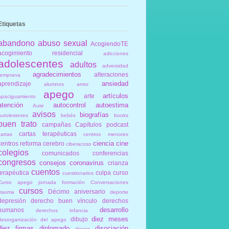
Etiquetas
abandono
abuso sexual
AcogiendoTE
acogimiento residencial
adicciones
adolescentes
adultos
adversidad
agradecimientos
alteraciones
temprana
ansiedad
aprendizaje
alumnos
amor
apego
artículos
arte
apaciguamiento
atención
autocontrol
autoestima
Aute
avisos
biografías
autolesiones
bebés
books
buen trato
campañas
Capítulos podcast
cartas terapéuticas
cartas
centros menores
ciencia
cine
centros reforma
cerebro
ciberacoso
colegios
comunicados
conferencias
congresos
consejos
coronavirus
crianza
cuentos
terapéutica
culpa
curso
cuestionarios
Curso apego jornada formación Conversaciones
cursos
Décimo aniversario
trauma
deporte
depresión
derecho buen vínculo
derechos
desarrollo
humanos
derechos infancia
diez meses
dibujo
desorganización del apego
diez firmas
diplomado
disociación
discos