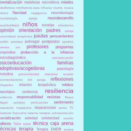
mentalización
miedos
metaforas
microlibros
mindfulness
mindfulness para niños/as
muerte
musica
Navidad
neurobiología
música
negligencia
neurodesarrollo
neurobiología. apego
niños
novelas
neurofeedback
obsesiones
opinión
orientación
padres
pareja
pautas
pensamientos
parentalidad terapéutica
polivagal
postgrados
perdón
perinatal
ppadres
profesores
programas
premios
pro
protección a la infancia
propósitos
psicodiagnóstico
psicoeducación
psicoeducación familias
adoptivas/acogedoras
psicología
evolutiva
psicomotricidad relacional
racismo
reflexiones
recomendaciones
red apega
relatos
relación terapéutica
refugiados
resiliencia
reportajes
resilencia
responsabilidad
revistas
esiliencia.
Reyes
sentimiento
Magos
sandtray
senticuentos
separaciones
separación terapéutica
series TV
síndrome Estocolmo
sistema nervioso
sobreprotección
socialización
soledad
solidaridad
suicidio
técnica caja arena
talleres
TDAH
teatro
técnicas
terapia
Terapia EMDR
terapia