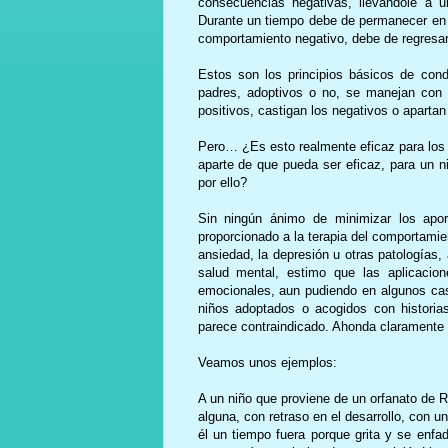
consecuencias negativas, llevándole a un
Durante un tiempo debe de permanecer en es
comportamiento negativo, debe de regresar 
Estos son los principios básicos de con
padres, adoptivos o no, se manejan con 
positivos, castigan los negativos o apartan
Pero… ¿Es esto realmente eficaz para los 
aparte de que pueda ser eficaz, para un n
por ello?
Sin ningún ánimo de minimizar los aport
proporcionado a la terapia del comportamien
ansiedad, la depresión u otras patologías
salud mental, estimo que las aplicacio
emocionales, aun pudiendo en algunos ca
niños adoptados o acogidos con historia
parece contraindicado. Ahonda claramente e
Veamos unos ejemplos:
A un niño que proviene de un orfanato de R
alguna, con retraso en el desarrollo, con un
él un tiempo fuera porque grita y se enfa