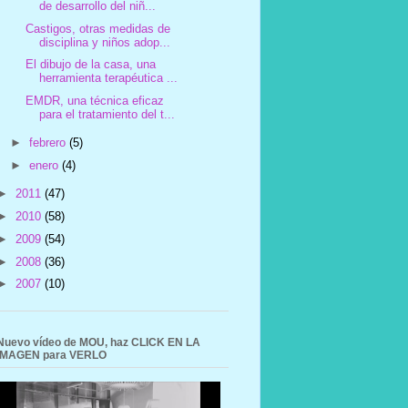
de desarrollo del niñ...
Castigos, otras medidas de
disciplina y niños adop...
El dibujo de la casa, una
herramienta terapéutica ...
EMDR, una técnica eficaz
para el tratamiento del t...
►
febrero
(5)
►
enero
(4)
►
2011
(47)
►
2010
(58)
►
2009
(54)
►
2008
(36)
►
2007
(10)
Nuevo vídeo de MOU, haz CLICK EN LA
IMAGEN para VERLO