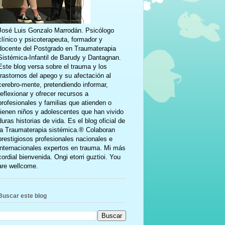
José Luis Gonzalo Marrodán. Psicólogo
clínico y psicoterapeuta, formador y
docente del Postgrado en Traumaterapia
Sistémica-Infantil de Barudy y Dantagnan.
Este blog versa sobre el trauma y los
trastornos del apego y su afectación al
cerebro-mente, pretendiendo informar,
reflexionar y ofrecer recursos a
profesionales y familias que atienden o
tienen niños y adolescentes que han vivido
duras historias de vida. Es el blog oficial de
la Traumaterapia sistémica.® Colaboran
prestigiosos profesionales nacionales e
internacionales expertos en trauma. Mi más
cordial bienvenida. Ongi etorri guztioi. You
are wellcome.
Buscar este blog