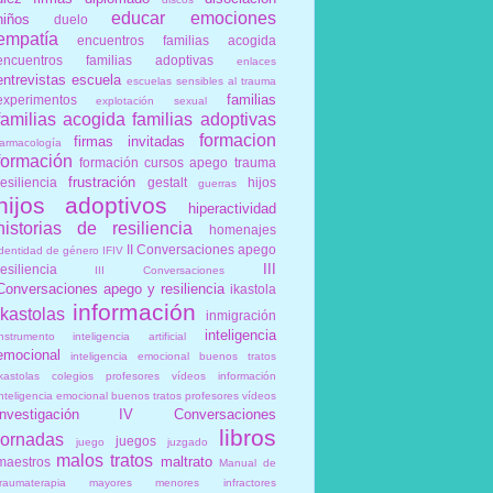
educar
emociones
niños
duelo
empatía
encuentros familias acogida
encuentros familias adoptivas
enlaces
entrevistas
escuela
escuelas sensibles al trauma
familias
experimentos
explotación sexual
familias acogida
familias adoptivas
formacion
firmas invitadas
farmacología
formación
formación cursos apego trauma
frustración
resiliencia
gestalt
hijos
guerras
hijos adoptivos
hiperactividad
historias de resiliencia
homenajes
II Conversaciones apego
identidad de género
IFIV
III
resiliencia
III Conversaciones
Conversaciones apego y resiliencia
ikastola
información
ikastolas
inmigración
inteligencia
instrumento
inteligencia artificial
emocional
inteligencia emocional buenos tratos
ikastolas colegios profesores vídeos información
inteligencia emocional buenos tratos profesores vídeos
investigación
IV Conversaciones
libros
jornadas
juegos
juego
juzgado
malos tratos
maltrato
maestros
Manual de
traumaterapia
mayores
menores infractores