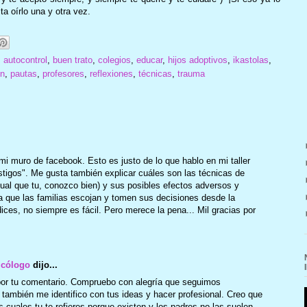
a oírlo una y otra vez.
,
autocontrol
,
buen trato
,
colegios
,
educar
,
hijos adoptivos
,
ikastolas
,
ón
,
pautas
,
profesores
,
reflexiones
,
técnicas
,
trauma
mi muro de facebook. Esto es justo de lo que hablo en mi taller
astigos". Me gusta también explicar cuáles son las técnicas de
gual que tu, conozco bien) y sus posibles efectos adversos y
a que las familias escojan y tomen sus decisiones desde la
dices, no siempre es fácil. Pero merece la pena... Mil gracias por
icólogo
dijo...
por tu comentario. Compruebo con alegría que seguimos
ambién me identifico con tus ideas y hacer profesional. Creo que
s cuales tu te refieres porque existen y los padres no las suelen