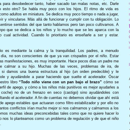
a para desobedecer tanto, haber sacado tan malas notas, etc. Darle
f
 esto otro? Se habla muy poco con los hijos. El ritmo de vida es
r
como adultos en miniatura. Se dedica muy poco tiempo o nada a jugar,
vir y vincularse. Más allá de funcionar y cumplir con tu obligación. Lo
 sentirse sentidos del que tanto hablamos pero tan poco cultivamos. A
po que se dedica a los niños y lo mucho que se les aparca con la
ual actividad. Cuando lo prioritario es enseñarle a ser y estar.
o es mediante la calma y la tranquilidad. Los padres, a menudo
a día, no son conscientes de que ya van crispados por el niño. Estar
tras manifestaciones, es muy importante. Hace pocos días un padre me
e calmar a su hijo. Muchas de las veces, problemas de ira, de
i damos una buena estructura al hijo (un orden predecible) y le
dole y ayudándole a parar haciendo que suelte el acelerador. Óscar
estro libro
“Todo niño viene con un pan bajo el brazo”
cómo se
perfil de apego, y cómo a los niños más punitivos es mejor ayudarles a
l coche) no de un frenazo en seco (castigo) sino ayudándoles con
tando el acelerador. A fin de cuentas no debemos olvidar que ahí está
 de apego estables que actuaran como filtro estabilizador y por ello no
antos conflictos irían mucho mejor si nos calmamos y calmamos a los
emos muchas ideas preconcebidas tales como que no quiere hacer lo
o nos lo planteamos como un problema de regulación y de que el niño
.