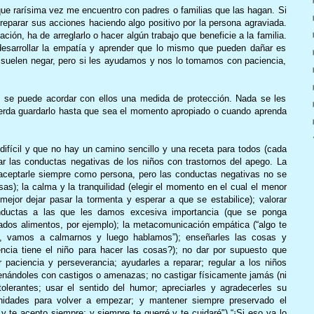
que rarísima vez me encuentro con padres o familias que las hagan. Si
reparar sus acciones haciendo algo positivo por la persona agraviada.
ción, ha de arreglarlo o hacer algún trabajo que beneficie a la familia.
esarrollar la empatía y aprender que lo mismo que pueden dañar es
se suelen negar, pero si les ayudamos y nos lo tomamos con paciencia,
se puede acordar con ellos una medida de protección. Nada se les
uerda guardarlo hasta que sea el momento apropiado o cuando aprenda
fícil y que no hay un camino sencillo y una receta para todos (cada
tar las conductas negativas de los niños con trastornos del apego. La
(aceptarle siempre como persona, pero las conductas negativas no se
sas); la calma y la tranquilidad (elegir el momento en el cual el menor
ejor dejar pasar la tormenta y esperar a que se estabilice); valorar
ductas a las que les damos excesiva importancia (que se ponga
dos alimentos, por ejemplo); la metacomunicación empática (“algo te
, vamos a calmarnos y luego hablamos”); enseñarles las cosas y
cia tiene el niño para hacer las cosas?); no dar por supuesto que
 paciencia y perseverancia; ayudarles a reparar; regular a los niños
renándoles con castigos o amenazas; no castigar físicamente jamás (ni
olerantes; usar el sentido del humor; apreciarles y agradecerles su
unidades para volver a empezar; y mantener siempre preservado el
 te acepto siempre; y siempre te querré y te cuidaré") “¡Si eso ya lo