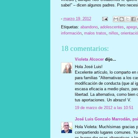
sabe!” – dicen algunos padres. Pero necesit
-
marzo 19, 2012
Etiquetas:
abandono
,
adolescentes
,
apego
información
,
malos tratos
,
niños
,
orientaci
18 comentarios:
Violeta Alcocer
dijo...
Hola José Luis!
Excelente artículo, lo comparto en 
para familias "Alternativas a los c
modificación de conducta (que al i
escasa eficacia a medio plazo, par
libertad. La alternativa, como bien 
tus aportaciones. Un abrazo! V.
19 de marzo de 2012 a las 10:51
José Luis Gonzalo Marrodán, ps
Hola Violeta: Muchísimas gracias 
compartiendo lugares comunes. Yo t
es bueno dar esas alternativas a la