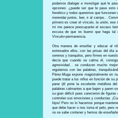
podamos dialogar e investigar qué le pas
opciones: ¿puede ser que te pase esto o
frenético y todos queremos que funcionen 
merendar juntos, leer, ir al campo... Convi
primero es crear el vínculo, la unión, ese
mí me parece preocupante el escaso tiem
excusa de que es bueno que haga tal o c
Vínculo=permanencia.
Otra manera de enseñar y educar al niñ
estresados ellos, con las prisas del día 
serenos y tranquilos, pero firmes en nues
decía que cuando se calma él, consigu
agresividad… se conducen mucho mejor s
regulamos con las palabras, tranquilizán
Pérez-Muga expone magistralmente en nu
puede tratar a los niños en función de su 
parar (él pone la excelente metáfora de
palabras calmantes a que bajen y paren sol
su gran déficit pues carecieron de figuras
controlan sus emociones y conductas. ¡Cu
hijos! Pero no lo hacemos porque manten
que debe hacer o nos toma el pelo, pero n
no se sabe contener y hemos de enseñarle