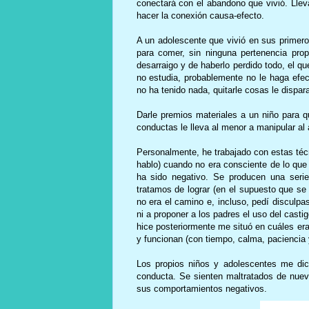
conectará con el abandono que vivió. Llevar
hacer la conexión causa-efecto.
A un adolescente que vivió en sus primer
para comer, sin ninguna pertenencia prop
desarraigo y de haberlo perdido todo, el q
no estudia, probablemente no le haga efec
no ha tenido nada, quitarle cosas le dispar
Darle premios materiales a un niño para q
conductas le lleva al menor a manipular al 
Personalmente, he trabajado con estas téc
hablo) cuando no era consciente de lo que
ha sido negativo. Se producen una seri
tratamos de lograr (en el supuesto que se 
no era el camino e, incluso, pedí disculpa
ni a proponer a los padres el uso del cast
hice posteriormente me situó en cuáles e
y funcionan (con tiempo, calma, paciencia 
Los propios niños y adolescentes me dic
conducta. Se sienten maltratados de nuev
sus comportamientos negativos.