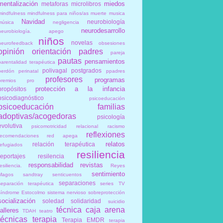
mentalización
miedos
metaforas
microlibros
mindfulness
mindfulness para niños/as
muerte
musica
Navidad
neurobiología
música
negligencia
neurodesarrollo
neurobiología. apego
niños
novelas
neurofeedback
obsesiones
opinión
orientación
padres
pareja
pautas
pensamientos
parentalidad terapéutica
polivagal
postgrados
perdón
perinatal
ppadres
profesores
programas
premios
pro
protección a la infancia
propósitos
psicodiagnóstico
psicoeducación
psicoeducación familias
adoptivas/acogedoras
psicología
evolutiva
psicomotricidad relacional
racismo
reflexiones
recomendaciones
red apega
relatos
relación terapéutica
refugiados
resiliencia
reportajes
resilencia
responsabilidad
revistas
esiliencia.
Reyes
sentimiento
Magos
sandtray
senticuentos
separaciones
separación terapéutica
series TV
síndrome Estocolmo
sistema nervioso
sobreprotección
socialización
soledad
solidaridad
suicidio
técnica caja arena
talleres
TDAH
teatro
técnicas
terapia
Terapia EMDR
terapia