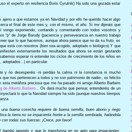
so el experto en resiliencia Boris Cyrulnik) Ha sido una gozada estar
ajeno a que estamos ya en Navidad y por ello he querido hacer algo
rca el final de este mes y, con el mismo, el año. Si me dijerais que
uí vengo exponiendo, contando y comentando con todos vosotros y
dos “p” de Jorge Barudy (paciencia y perseverancia en nuestro trabajo
creer que lo que hacemos, aunque ahora parece que no da su fruto, es
n que está con nosotros (bien sea acogido, adoptado o biológico) Y que
ifiesten externamente los resultados que ahora se están gestando
sabemos esperar ni entender los ciclos de crecimiento de los niños en
 adoptados...) en particular.
e y no desesperéis -ni perdáis la calma ni la constancia ni mucho
s que nos pertenecen a todos y no son patrimonio de nadie-, os felicito
n esta metáfora preciosa que me ha pasado mi amigo Alberto Barbero
og de Alberto Barbero
… Os dará mucho que pensar, entenderéis de un
os inyectará lo que la Navidad siempre ha sido (aunque nuestros tiempos
ranza.
e una buena cosecha requiere de buena semilla, buen abono y riego
iva la tierra no se impacienta frente a la semilla sembrada, halándola
e con todas sus fuerzas: ¡Crece, por favor!
 bambú japonés y que lo transforma en no apto para impacientes: