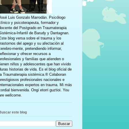
José Luis Gonzalo Marrodán. Psicólogo
clínico y psicoterapeuta, formador y
docente del Postgrado en Traumaterapia
Sistémica-Infantil de Barudy y Dantagnan.
Este blog versa sobre el trauma y los
trastornos del apego y su afectación al
cerebro-mente, pretendiendo informar,
reflexionar y ofrecer recursos a
profesionales y familias que atienden o
tienen niños y adolescentes que han vivido
duras historias de vida. Es el blog oficial de
la Traumaterapia sistémica.® Colaboran
prestigiosos profesionales nacionales e
internacionales expertos en trauma. Mi más
cordial bienvenida. Ongi etorri guztioi. You
are wellcome.
Buscar este blog