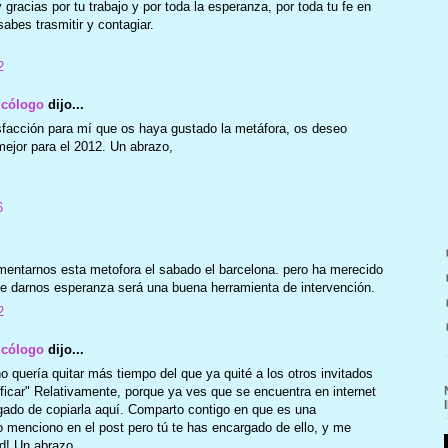
gracias por tu trabajo y por toda la esperanza, por toda tu fe en
abes trasmitir y contagiar.
2
icólogo
dijo...
sfacción para mí que os haya gustado la metáfora, os deseo
mejor para el 2012. Un abrazo,
6
omentarnos esta metofora el sabado el barcelona. pero ha merecido
e darnos esperanza será una buena herramienta de intervención.
2
icólogo
dijo...
no quería quitar más tiempo del que ya quité a los otros invitados
ficar" Relativamente, porque ya ves que se encuentra en internet
ado de copiarla aquí. Comparto contigo en que es una
o menciono en el post pero tú te has encargado de ello, y me
d! Un abrazo,