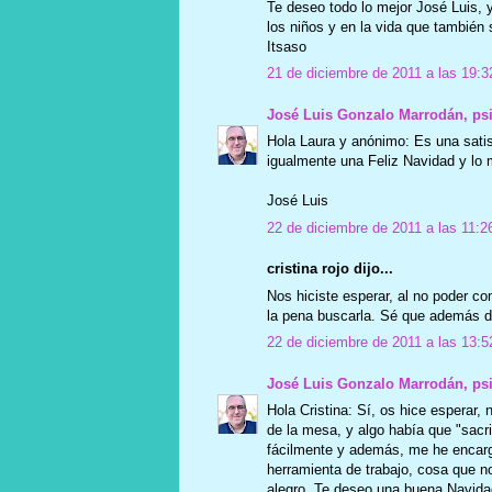
Te deseo todo lo mejor José Luis, y 
los niños y en la vida que también s
Itsaso
21 de diciembre de 2011 a las 19:3
José Luis Gonzalo Marrodán, ps
Hola Laura y anónimo: Es una sati
igualmente una Feliz Navidad y lo 
José Luis
22 de diciembre de 2011 a las 11:2
cristina rojo dijo...
Nos hiciste esperar, al no poder c
la pena buscarla. Sé que además d
22 de diciembre de 2011 a las 13:5
José Luis Gonzalo Marrodán, ps
Hola Cristina: Sí, os hice esperar, 
de la mesa, y algo había que "sacri
fácilmente y además, me he encarg
herramienta de trabajo, cosa que n
alegro. Te deseo una buena Navida