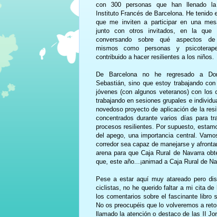
con 300 personas que han llenado la
Instituto Francés de Barcelona. He tenido 
que me inviten a participar en una me
junto con otros invitados, en la que 
conversando sobre qué aspectos de
mismos como personas y psicoterap
contribuido a hacer resilientes a los niños.
De Barcelona no he regresado a Don
Sebastián, sino que estoy trabajando con
jóvenes (con algunos veteranos) con los
trabajando en sesiones grupales e individua
novedoso proyecto de aplicación de la resi
concentrados durante varios días para tra
procesos resilientes. Por supuesto, estamos
del apego, una importancia central. Vamos
corredor sea capaz de manejarse y afronta
arena para que Caja Rural de Navarra obte
que, este año...¡animad a Caja Rural de Nav
Pese a estar aquí muy atareado pero dis
ciclistas, no he querido faltar a mi cita 
los comentarios sobre el fascinante libro 
No os preocupéis que lo volveremos a ret
llamado la atención o destaco de las II J