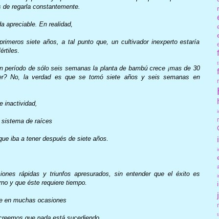
s de regarla constantemente.
 apreciable. En realidad,
rimeros siete años, a tal punto que, un cultivador inexperto estaría
rtiles.
un período de sólo seis semanas la planta de bambú crece ¡mas de 30
er? No, la verdad es que se tomó siete años y seis semanas en
 inactividad,
 sistema de raíces
 que iba a tener después de siete años.
nes rápidas y triunfos apresurados, sin entender que el éxito es
rno y que éste requiere tiempo.
ue en muchas ocasiones
 creemos que nada está sucediendo.