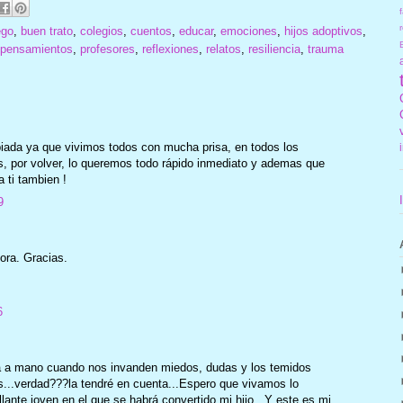
f
r
ego
,
buen trato
,
colegios
,
cuentos
,
educar
,
emociones
,
hijos adoptivos
,
pensamientos
,
profesores
,
reflexiones
,
relatos
,
resiliencia
,
trauma
ada ya que vivimos todos con mucha prisa, en todos los
tios, por volver, lo queremos todo rápido inmediato y ademas que
a ti tambien !
9
ra. Gracias.
6
a a mano cuando nos invanden miedos, dudas y los temidos
s...verdad???la tendré en cuenta...Espero que vivamos lo
illante joven en el que se habrá convertido mi hijo...Y este es mi