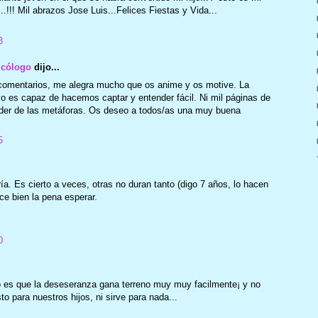
!!! Mil abrazos Jose Luis...Felices Fiestas y Vida...
3
icólogo
dijo...
 comentarios, me alegra mucho que os anime y os motive. La
o es capaz de hacemos captar y entender fácil. Ni mil páginas de
oder de las metáforas. Os deseo a todos/as una muy buena
5
a. Es cierto a veces, otras no duran tanto (digo 7 años, lo hacen
ce bien la pena esperar.
0
to es que la deseseranza gana terreno muy muy facilmente¡ y no
to para nuestros hijos, ni sirve para nada...