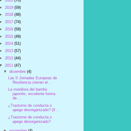
►
2020
(70)
►
2019
(59)
►
2018
(48)
►
2017
(74)
►
2016
(58)
►
2015
(49)
►
2014
(51)
►
2013
(57)
►
2012
(44)
▼
2011
(47)
▼
diciembre
(4)
Las II Jornadas Europeas de
Resiliencia cierran el...
La metáfora del bambú
japonés, excelente forma
de ...
¿Trastorno de conducta o
apego desorganizado? (II ...
¿Trastorno de conducta o
apego desorganizado?
►
noviembre
(4)