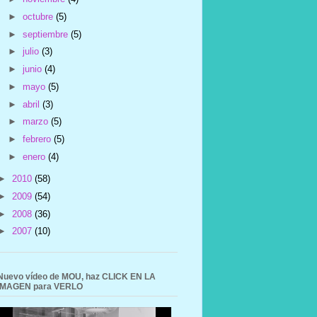
►
octubre
(5)
►
septiembre
(5)
►
julio
(3)
►
junio
(4)
►
mayo
(5)
►
abril
(3)
►
marzo
(5)
►
febrero
(5)
►
enero
(4)
►
2010
(58)
►
2009
(54)
►
2008
(36)
►
2007
(10)
Nuevo vídeo de MOU, haz CLICK EN LA
IMAGEN para VERLO