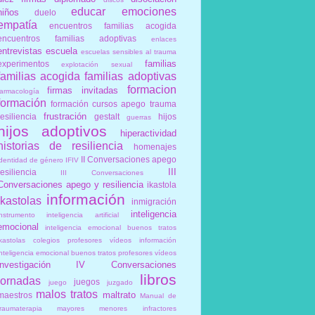
educar
emociones
niños
duelo
empatía
encuentros familias acogida
encuentros familias adoptivas
enlaces
entrevistas
escuela
escuelas sensibles al trauma
familias
experimentos
explotación sexual
familias acogida
familias adoptivas
formacion
firmas invitadas
farmacología
formación
formación cursos apego trauma
frustración
resiliencia
gestalt
hijos
guerras
hijos adoptivos
hiperactividad
historias de resiliencia
homenajes
II Conversaciones apego
identidad de género
IFIV
III
resiliencia
III Conversaciones
Conversaciones apego y resiliencia
ikastola
información
ikastolas
inmigración
inteligencia
instrumento
inteligencia artificial
emocional
inteligencia emocional buenos tratos
ikastolas colegios profesores vídeos información
inteligencia emocional buenos tratos profesores vídeos
investigación
IV Conversaciones
libros
jornadas
juegos
juego
juzgado
malos tratos
maltrato
maestros
Manual de
traumaterapia
mayores
menores infractores