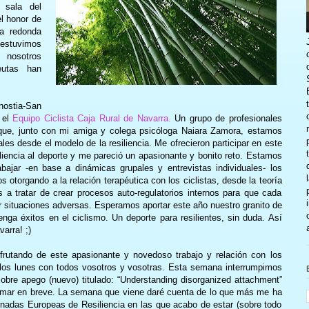
 sala del
el honor de
sa redonda
estuvimos
 nosotros
eutas han
ostia-San
 el
Equipo Ciclista Caja Rural de Navarra.
Un grupo de profesionales
 que, junto con mi amiga y colega psicóloga Naiara Zamora, estamos
les desde el modelo de la resiliencia. Me ofrecieron participar en este
liencia al deporte y me pareció un apasionante y bonito reto. Estamos
bajar -en base a dinámicas grupales y entrevistas individuales- los
 otorgando a la relación terapéutica con los ciclistas, desde la teoría
 a tratar de crear procesos auto-regulatorios internos para que cada
r situaciones adversas. Esperamos aportar este año nuestro granito de
nga éxitos en el ciclismo. Un deporte para resilientes, sin duda. Así
arra! ;)
frutando de este apasionante y novedoso trabajo y relación con los
de los lunes con todos vosotros y vosotras. Esta semana interrumpimos
sobre apego (nuevo) titulado: “Understanding disorganized attachment”
omar en breve. La semana que viene daré cuenta de lo que más me ha
ornadas Europeas de Resiliencia en las que acabo de estar (sobre todo