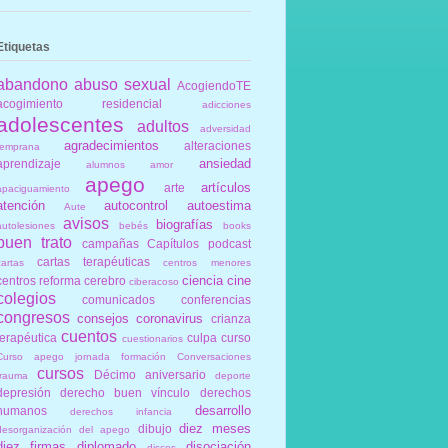
Etiquetas
abandono
abuso sexual
AcogiendoTE
acogimiento residencial
adicciones
adolescentes
adultos
adversidad
agradecimientos
alteraciones
temprana
ansiedad
aprendizaje
alumnos
amor
apego
artículos
arte
apaciguamiento
atención
autocontrol
autoestima
Aute
avisos
biografías
autolesiones
bebés
books
buen trato
campañas
Capítulos podcast
cartas terapéuticas
cartas
centros menores
ciencia
cine
centros reforma
cerebro
ciberacoso
colegios
comunicados
conferencias
congresos
consejos
coronavirus
crianza
cuentos
terapéutica
culpa
curso
cuestionarios
Curso apego jornada formación Conversaciones
cursos
Décimo aniversario
trauma
deporte
depresión
derecho buen vínculo
derechos
desarrollo
humanos
derechos infancia
diez meses
dibujo
desorganización del apego
diez firmas
diplomado
disociación
discos