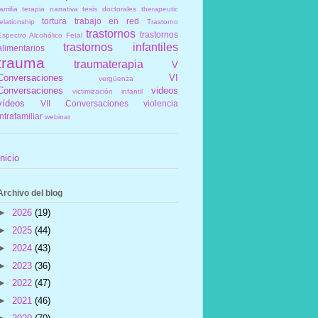
amilia
terapia narrativa
tesis doctorales
therapeutic
tortura
trabajo en red
elationship
Trastorno
trastornos
trastornos
Espectro Alcohólico Fetal
trastornos infantiles
alimentarios
trauma
traumaterapia
V
Conversaciones
VI
vergüenza
Conversaciones
videos
victimización infantil
vídeos
VII Conversaciones
violencia
intrafamiliar
webinar
Inicio
Archivo del blog
►
2026
(19)
►
2025
(44)
►
2024
(43)
►
2023
(36)
►
2022
(47)
►
2021
(46)