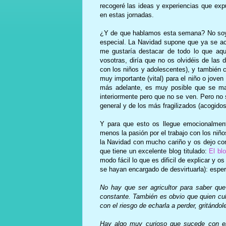
recogeré las ideas y experiencias que expu
en estas jornadas.
¿Y de que hablamos esta semana? No soy 
especial. La Navidad supone que ya se ace
me gustaría destacar de todo lo que aq
vosotras, diría que no os olvidéis de las 
con los niños y adolescentes), y también 
muy importante (vital) para el niño o jove
más adelante, es muy posible que se man
interiormente pero que no se ven. Pero no 
general y de los más fragilizados (acogidos,
Y para que esto os llegue emocionalment
menos la pasión por el trabajo con los niño
la Navidad con mucho cariño y os dejo co
que tiene un excelente blog titulado:
El bl
modo fácil lo que es dificil de explicar y 
se hayan encargado de desvirtuarla): espe
No hay que ser agricultor para saber qu
constante. También es obvio que quien cult
con el riesgo de echarla a perder, gritándol
Hay algo muy curioso que sucede con el