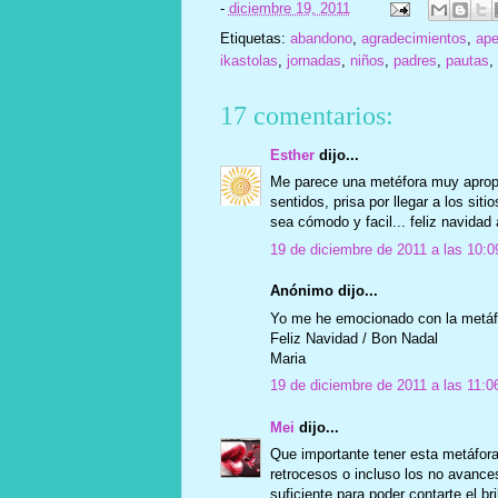
-
diciembre 19, 2011
Etiquetas:
abandono
,
agradecimientos
,
ap
ikastolas
,
jornadas
,
niños
,
padres
,
pautas
,
17 comentarios:
Esther
dijo...
Me parece una metéfora muy apropi
sentidos, prisa por llegar a los si
sea cómodo y facil... feliz navidad 
19 de diciembre de 2011 a las 10:0
Anónimo dijo...
Yo me he emocionado con la metáfo
Feliz Navidad / Bon Nadal
Maria
19 de diciembre de 2011 a las 11:0
Mei
dijo...
Que importante tener esta metáfor
retrocesos o incluso los no avance
suficiente para poder contarte el br