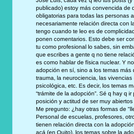
José Luis, cada vez q leo tus posts (y 
publicado) estoy más convencida de q
obligatorias para todas las personas a
necesariamente relación directa con 
tengo cuando te leo es de complicidad
ponen comentarios. Esto debe ser com
tu como profesional lo sabes, sin emb
que escribes a gente q no tiene relac
es como hablar de física nuclear. Y no
adopción en sí, sino a los temas más
trauma, la neurociencia, las vivencias
psicológica, etc. Es decir, los temas m
“trámite de la adopción”. Sé q hay q i
posición y actitud de ser muy abierto
Me pregunto: ¿hay otras formas de "l
Personal de escuelas, profesores, otr
tienen relación directa con la adopci
acá (en Quito), los temas sobre la ad