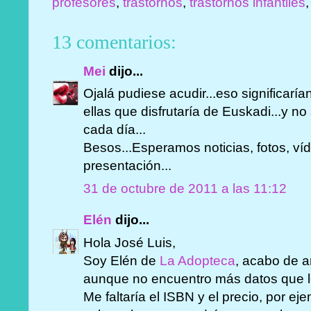
profesores
,
trastornos
,
trastornos infantiles
13 comentarios:
Mei
dijo...
Ojalá pudiese acudir...eso significar
ellas que disfrutaría de Euskadi...y no
cada día...
Besos...Esperamos noticias, fotos, ví
presentación...
31 de octubre de 2011 a las 11:12
Elén
dijo...
Hola José Luis,
Soy Elén de
La Adopteca
, acabo de añ
aunque no encuentro más datos que l
Me faltaría el ISBN y el precio, por 